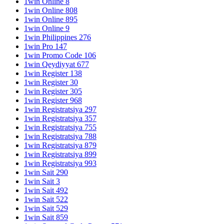
1win Online 8
1win Online 808
1win Online 895
1win Online 9
1win Philippines 276
1win Pro 147
1win Promo Code 106
1win Qeydiyyat 677
1win Register 138
1win Register 30
1win Register 305
1win Register 968
1win Registratsiya 297
1win Registratsiya 357
1win Registratsiya 755
1win Registratsiya 788
1win Registratsiya 879
1win Registratsiya 899
1win Registratsiya 993
1win Sait 290
1win Sait 3
1win Sait 492
1win Sait 522
1win Sait 529
1win Sait 859