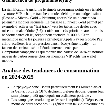
Gamification du programme loyalty
La gamification transforme le simple programme points en véritable
aventure VIP : chaque tranche cumulée débloque un badge distinct
(Bronze – Silver – Gold – Platinum) accessible uniquement via
paiements mobiles sécurisés. Le passage au niveau
Gold
permet par
exemple d’activer un “fast‑track” vers les tables live dealer avec
mise minimale réduite (5 €) et offre un accès prioritaire aux tournois
hebdomadaires où le jackpot peut atteindre 50 000 €. Cette
mécanique incite les joueurs à privilégier Apple Pay ou Google Pay
afin d’accélérer leur progression dans l’écosystème loyalty – un
facteur déterminant selon l’étude interne menée par
Comptoirdecampagne.Fr qui montre une hausse de 34 % du nombre
moyen de parties jouées chez les membres VIP actifs via wallet
mobile.
Analyse des tendances de consommation
en 2024‑2025
Le “pay‑by‑phone” séduit particulièrement les Millennials et
la Gen‑Z : plus de 58 % déclarent préférer déposer depuis leur
smartphone plutôt que depuis un ordinateur portable ;
Les campagnes marketing axées sur la rapidité (« Déposez en
moins de deux secondes ! ») génèrent un taux d’ouverture des