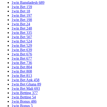
1win Bangladesh 689
1win Bet 159
1win Bet 18
1win Bet 197
1win Bet 198
1win Bet 24
1win Bet 248
1win Bet 335
1win Bet 507
1win Bet 524
1win Bet 529
1win Bet 639
1win Bet 676
1win Bet 677
1win Bet 736
1win Bet 804
1win Bet 808
1win Bet 813
1win Bet Apk 458
1win Bet Ghana 89
1win Bet Mali 693
1win Betting 377
1win Betting 54
1win Bonus 486
1win Bonus 5