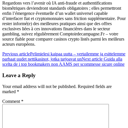
Regardons vers l’avenir où IA anti‑fraude et authentifications
biométriques deviendront standards obligatoires ; elles permettront
enfin l’émergence éventuelle d’un wallet universel capable
d’interfacer fiat et cryptomonnaies sans friction supplémentaire. Pour
rester informé(e) des meilleures pratiques ainsi que des offres
exclusives liées à ces innovations financières dans le secteur
gambling, suivez régulièrement Comptoirdecampagne.Fr – votre
source fiable pour comparer casinos crypto listés parmi les meilleurs
acteurs européens.
Previous article
Pelimielesi kaipaa uutta – vertailemme ja esittelemme
parhaat uudet nettikasinot, jotka tarjoavat un
Next article
Guida alla
scelta de i top bookmakers non AAMS per scommesse sicure online
Leave a Reply
Your email address will not be published.
Required fields are
marked
*
Comment
*