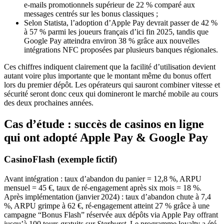
e‑mails promotionnels supérieur de 22 % comparé aux
messages centrés sur les bonus classiques ;
Selon Statista, l’adoption d’Apple Pay devrait passer de 42 %
à 57 % parmi les joueurs français d’ici fin 2025, tandis que
Google Pay atteindra environ 38 % grâce aux nouvelles
intégrations NFC proposées par plusieurs banques régionales.
Ces chiffres indiquent clairement que la facilité d’utilisation devient
autant voire plus importante que le montant même du bonus offert
lors du premier dépôt. Les opérateurs qui sauront combiner vitesse et
sécurité seront donc ceux qui domineront le marché mobile au cours
des deux prochaines années.
Cas d’étude : succès de casinos en ligne
qui ont adopté Apple Pay & Google Pay
CasinoFlash (exemple fictif)
Avant intégration : taux d’abandon du panier = 12,8 %, ARPU
mensuel = 45 €, taux de ré‑engagement après six mois = 18 %.
Après implémentation (janvier 2024) : taux d’abandon chute à 7,4
%, ARPU grimpe à 62 €, ré‑engagement atteint 27 % grâce à une
campagne “Bonus Flash” réservée aux dépôts via Apple Pay offrant
jusqu’à 100 tours gratuits sur
Starburst
. Le programme loyalty a été