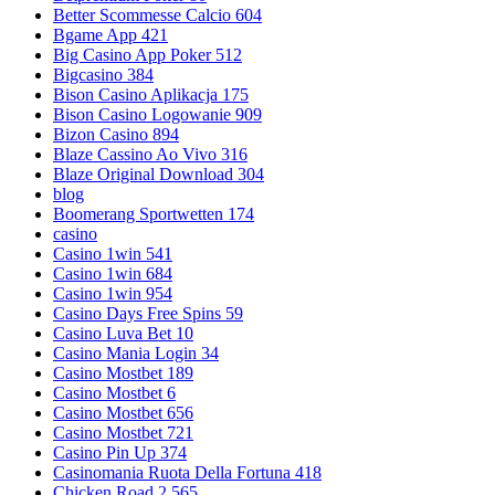
Better Scommesse Calcio 604
Bgame App 421
Big Casino App Poker 512
Bigcasino 384
Bison Casino Aplikacja 175
Bison Casino Logowanie 909
Bizon Casino 894
Blaze Cassino Ao Vivo 316
Blaze Original Download 304
blog
Boomerang Sportwetten 174
casino
Casino 1win 541
Casino 1win 684
Casino 1win 954
Casino Days Free Spins 59
Casino Luva Bet 10
Casino Mania Login 34
Casino Mostbet 189
Casino Mostbet 6
Casino Mostbet 656
Casino Mostbet 721
Casino Pin Up 374
Casinomania Ruota Della Fortuna 418
Chicken Road 2 565