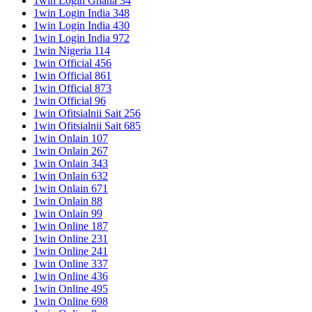
1win Login Ghana 34
1win Login India 348
1win Login India 430
1win Login India 972
1win Nigeria 114
1win Official 456
1win Official 861
1win Official 873
1win Official 96
1win Ofitsialnii Sait 256
1win Ofitsialnii Sait 685
1win Onlain 107
1win Onlain 267
1win Onlain 343
1win Onlain 632
1win Onlain 671
1win Onlain 88
1win Onlain 99
1win Online 187
1win Online 231
1win Online 241
1win Online 337
1win Online 436
1win Online 495
1win Online 698