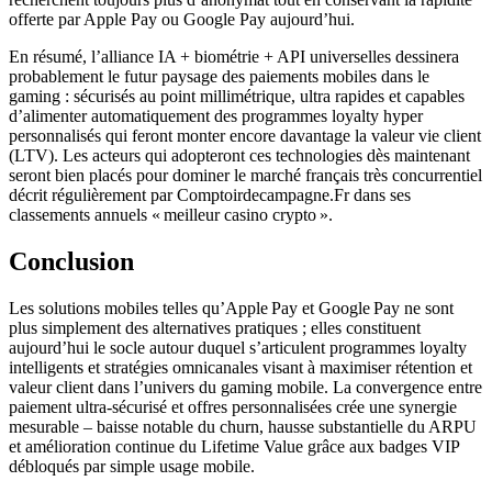
offerte par Apple Pay ou Google Pay aujourd’hui.
En résumé, l’alliance IA + biométrie + API universelles dessinera
probablement le futur paysage des paiements mobiles dans le
gaming : sécurisés au point millimétrique, ultra rapides et capables
d’alimenter automatiquement des programmes loyalty hyper
personnalisés qui feront monter encore davantage la valeur vie client
(LTV). Les acteurs qui adopteront ces technologies dès maintenant
seront bien placés pour dominer le marché français très concurrentiel
décrit régulièrement par Comptoirdecampagne.Fr dans ses
classements annuels « meilleur casino crypto ».
Conclusion
Les solutions mobiles telles qu’Apple Pay et Google Pay ne sont
plus simplement des alternatives pratiques ; elles constituent
aujourd’hui le socle autour duquel s’articulent programmes loyalty
intelligents et stratégies omnicanales visant à maximiser rétention et
valeur client dans l’univers du gaming mobile. La convergence entre
paiement ultra‑sécurisé et offres personnalisées crée une synergie
mesurable – baisse notable du churn, hausse substantielle du ARPU
et amélioration continue du Lifetime Value grâce aux badges VIP
débloqués par simple usage mobile.