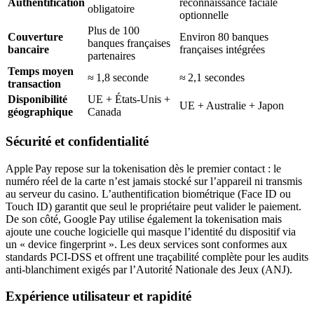
Authentification
reconnaissance faciale
obligatoire
optionnelle
Plus de 100
Couverture
Environ 80 banques
banques françaises
bancaire
françaises intégrées
partenaires
Temps moyen
≈ 1,8 seconde
≈ 2,1 secondes
transaction
Disponibilité
UE + États‑Unis +
UE + Australie + Japon
géographique
Canada
Sécurité et confidentialité
Apple Pay repose sur la tokenisation dès le premier contact : le
numéro réel de la carte n’est jamais stocké sur l’appareil ni transmis
au serveur du casino. L’authentification biométrique (Face ID ou
Touch ID) garantit que seul le propriétaire peut valider le paiement.
De son côté, Google Pay utilise également la tokenisation mais
ajoute une couche logicielle qui masque l’identité du dispositif via
un « device fingerprint ». Les deux services sont conformes aux
standards PCI‑DSS et offrent une traçabilité complète pour les audits
anti‑blanchiment exigés par l’Autorité Nationale des Jeux (ANJ).
Expérience utilisateur et rapidité