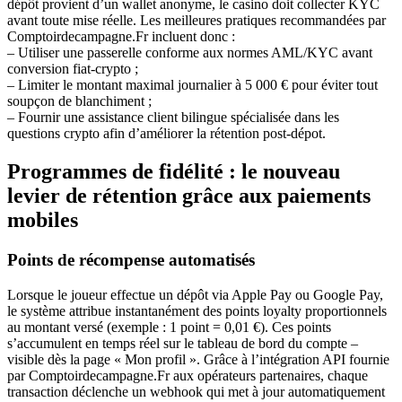
dépôt provient d’un wallet anonyme, le casino doit collecter KYC
avant toute mise réelle. Les meilleures pratiques recommandées par
Comptoirdecampagne.Fr incluent donc :
– Utiliser une passerelle conforme aux normes AML/KYC avant
conversion fiat‑crypto ;
– Limiter le montant maximal journalier à 5 000 € pour éviter tout
soupçon de blanchiment ;
– Fournir une assistance client bilingue spécialisée dans les
questions crypto afin d’améliorer la rétention post‑dépot.
Programmes de fidélité : le nouveau
levier de rétention grâce aux paiements
mobiles
Points de récompense automatisés
Lorsque le joueur effectue un dépôt via Apple Pay ou Google Pay,
le système attribue instantanément des points loyalty proportionnels
au montant versé (exemple : 1 point = 0,01 €). Ces points
s’accumulent en temps réel sur le tableau de bord du compte –
visible dès la page « Mon profil ». Grâce à l’intégration API fournie
par Comptoirdecampagne.Fr aux opérateurs partenaires, chaque
transaction déclenche un webhook qui met à jour automatiquement