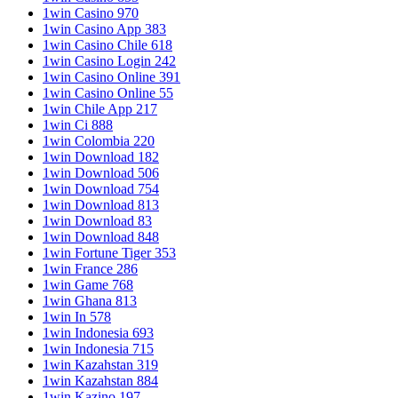
1win Casino 970
1win Casino App 383
1win Casino Chile 618
1win Casino Login 242
1win Casino Online 391
1win Casino Online 55
1win Chile App 217
1win Ci 888
1win Colombia 220
1win Download 182
1win Download 506
1win Download 754
1win Download 813
1win Download 83
1win Download 848
1win Fortune Tiger 353
1win France 286
1win Game 768
1win Ghana 813
1win In 578
1win Indonesia 693
1win Indonesia 715
1win Kazahstan 319
1win Kazahstan 884
1win Kazino 197