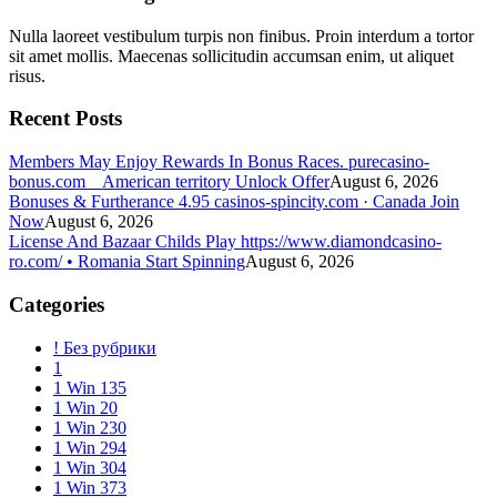
Nulla laoreet vestibulum turpis non finibus. Proin interdum a tortor
sit amet mollis. Maecenas sollicitudin accumsan enim, ut aliquet
risus.
Recent Posts
Members May Enjoy Rewards In Bonus Races. purecasino-
bonus.com _ American territory Unlock Offer
August 6, 2026
Bonuses & Furtherance 4.95 casinos-spincity.com · Canada Join
Now
August 6, 2026
License And Bazaar Childs Play https://www.diamondcasino-
ro.com/ • Romania Start Spinning
August 6, 2026
Categories
! Без рубрики
1
1 Win 135
1 Win 20
1 Win 230
1 Win 294
1 Win 304
1 Win 373