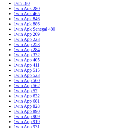
1vin 180
1win Apk 280
1win Apk 465
1win Apk 846
1win Apk 886
1win Apk Senegal 480
1win App 209
1win App 228
1win App 258
1win App 284
1win App 332
1win App 405
1win App 411
1win App 515
1win App 523
1win App 560
1win App 562
1win App 57
1win App 632
1win App 681
1win App 828
1win App 890
1win App 909
1win App 919
1win App 931