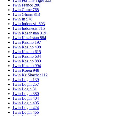
1win Fortune Tiger 353
1win France 286
1win Game 768
1win Ghana 813
1win In 578
1win Indonesia 693
1win Indonesia 715
1win Kazahstan 319
1win Kazahstan 884
1win Kazino 197
1win Kazino 498
1win Kazino 615
1win Kazino 634
1win Kazino 889
1win Kazino 994
1win Korea 948
1win Kz Skachat 112
1win Login 139
1win Login 257
1win Login 31
1win Login 380
1win Login 404
1win Login 405
1win Login 424
1win Login 466