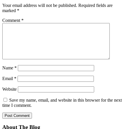
Your email address will not be published.
Required fields are
marked
*
Comment
*
Name
*
Email
*
Website
Save my name, email, and website in this browser for the next
time I comment.
About The Blog