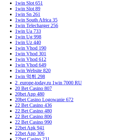
1win Slot 651
1win Slot 89
1win Sn 261
1win South Africa 35
1win Telecharger 256
1win Ua 733
1win Ug 998
1win Uz 440
1win Vhod 190
1win Vhod 301
1win Vhod 612
1win Vhod 649
1win Website 820
1win 먹튀 298
2_europe-today.ru 1win 7000 RU
20 Bet Casino 807
20bet App 480
20bet Casino Logowanie 672
22 Bet Casino 436
22 Bet Casino 480
22 Bet Casino 806
22 Bet Casino 990
22bet Apk 941
22bet App 306
22bet Casino 231