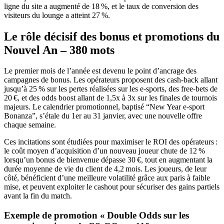
ligne du site a augmenté de 18 %, et le taux de conversion des
visiteurs du lounge a atteint 27 %.
Le rôle décisif des bonus et promotions du
Nouvel An – 380 mots
Le premier mois de l’année est devenu le point d’ancrage des
campagnes de bonus. Les opérateurs proposent des cash‑back allant
jusqu’à 25 % sur les pertes réalisées sur les e‑sports, des free‑bets de
20 €, et des odds boost allant de 1,5x à 3x sur les finales de tournois
majeurs. Le calendrier promotionnel, baptisé “New Year e‑sport
Bonanza”, s’étale du 1er au 31 janvier, avec une nouvelle offre
chaque semaine.
Ces incitations sont étudiées pour maximiser le ROI des opérateurs :
le coût moyen d’acquisition d’un nouveau joueur chute de 12 %
lorsqu’un bonus de bienvenue dépasse 30 €, tout en augmentant la
durée moyenne de vie du client de 4,2 mois. Les joueurs, de leur
côté, bénéficient d’une meilleure volatilité grâce aux paris à faible
mise, et peuvent exploiter le cashout pour sécuriser des gains partiels
avant la fin du match.
Exemple de promotion « Double Odds sur les