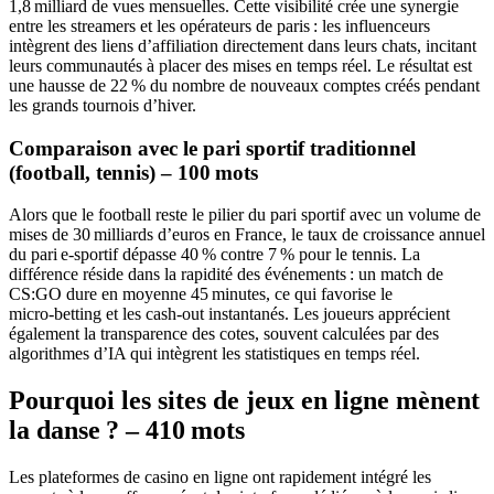
1,8 milliard de vues mensuelles. Cette visibilité crée une synergie
entre les streamers et les opérateurs de paris : les influenceurs
intègrent des liens d’affiliation directement dans leurs chats, incitant
leurs communautés à placer des mises en temps réel. Le résultat est
une hausse de 22 % du nombre de nouveaux comptes créés pendant
les grands tournois d’hiver.
Comparaison avec le pari sportif traditionnel
(football, tennis) – 100 mots
Alors que le football reste le pilier du pari sportif avec un volume de
mises de 30 milliards d’euros en France, le taux de croissance annuel
du pari e‑sportif dépasse 40 % contre 7 % pour le tennis. La
différence réside dans la rapidité des événements : un match de
CS:GO dure en moyenne 45 minutes, ce qui favorise le
micro‑betting et les cash‑out instantanés. Les joueurs apprécient
également la transparence des cotes, souvent calculées par des
algorithmes d’IA qui intègrent les statistiques en temps réel.
Pourquoi les sites de jeux en ligne mènent
la danse ? – 410 mots
Les plateformes de casino en ligne ont rapidement intégré les