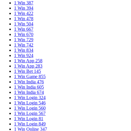
1 Win 387
1 Win 394
1 Win 422
1 Win 478
1 Win 504
1 Win 667
1 Win 670
1 Win 729
1 Win 742
1 Win 834
1 Win 924
1 Win App 258
1 Win App 283
1 Win Bet 145
1 Win Game 855
1 Win India 476
1 Win India 605
1 Win India 674
1 Win Login 324
1 Win Login 546
1 Win Login 560
1 Win Login 567
1 Win Login 81
1 Win Login 849
1 Win Online 347