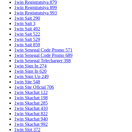
1win Registratsiya 879
1win Registratsiya 899
1win Registratsiya 993
1win Sait 290
1win Sait 3
1win Sait 492
1win Sait 522
1win Sait 529
1win Sait 859
1win Senegal Code Promo 571
1win Senegal Code Promo 689
1win Senegal Telecharger 398
1win Sign In 274
1win Sign In 620
1win Sign Up 249
1win Site 548
1win Site Oficial 706
1win Skachat 122
1win Skachat 198
1win Skachat 285
1win Skachat 410
1win Skachat 822
1win Skachat 940
1win Skachat 992
1win Slot 372