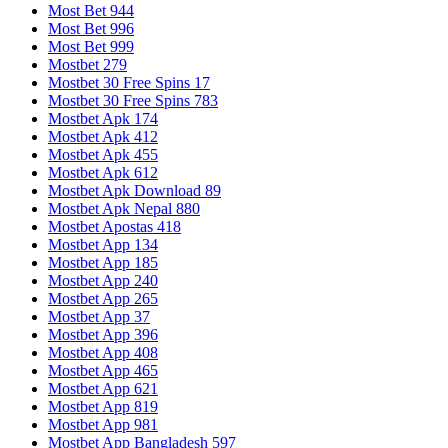
Most Bet 944
Most Bet 996
Most Bet 999
Mostbet 279
Mostbet 30 Free Spins 17
Mostbet 30 Free Spins 783
Mostbet Apk 174
Mostbet Apk 412
Mostbet Apk 455
Mostbet Apk 612
Mostbet Apk Download 89
Mostbet Apk Nepal 880
Mostbet Apostas 418
Mostbet App 134
Mostbet App 185
Mostbet App 240
Mostbet App 265
Mostbet App 37
Mostbet App 396
Mostbet App 408
Mostbet App 465
Mostbet App 621
Mostbet App 819
Mostbet App 981
Mostbet App Bangladesh 597