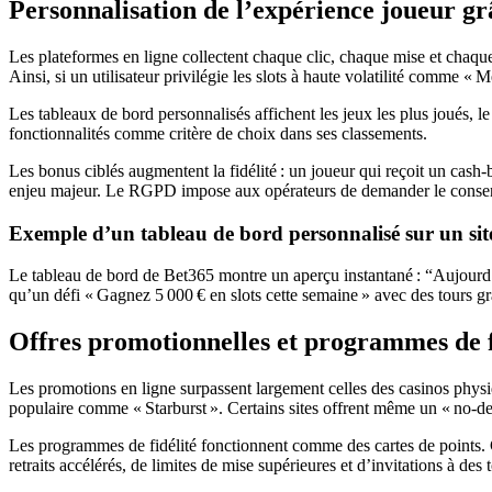
Personnalisation de l’expérience joueur g
Les plateformes en ligne collectent chaque clic, chaque mise et chaqu
Ainsi, si un utilisateur privilégie les slots à haute volatilité comme «
Les tableaux de bord personnalisés affichent les jeux les plus joués, 
fonctionnalités comme critère de choix dans ses classements.
Les bonus ciblés augmentent la fidélité : un joueur qui reçoit un cash‑
enjeu majeur. Le RGPD impose aux opérateurs de demander le consente
Exemple d’un tableau de bord personnalisé sur un sit
Le tableau de bord de Bet365 montre un aperçu instantané : “Aujourd’h
qu’un défi « Gagnez 5 000 € en slots cette semaine » avec des tours g
Offres promotionnelles et programmes de f
Les promotions en ligne surpassent largement celles des casinos phys
populaire comme « Starburst ». Certains sites offrent même un « no‑de
Les programmes de fidélité fonctionnent comme des cartes de points. C
retraits accélérés, de limites de mise supérieures et d’invitations à des 