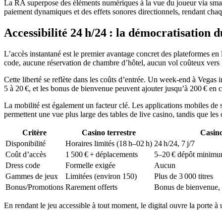
La RA superpose des éléments numériques à la vue du joueur via smart
paiement dynamiques et des effets sonores directionnels, rendant chaq
Accessibilité 24 h/24 : la démocratisation 
L’accès instantané est le premier avantage concret des plateformes en
code, aucune réservation de chambre d’hôtel, aucun vol coûteux vers
Cette liberté se reflète dans les coûts d’entrée. Un week‑end à Vegas 
5 à 20 €, et les bonus de bienvenue peuvent ajouter jusqu’à 200 € en cr
La mobilité est également un facteur clé. Les applications mobiles de
permettent une vue plus large des tables de live casino, tandis que les 
Critère
Casino terrestre
Casino
Disponibilité
Horaires limités (18 h–02 h)
24 h/24, 7 j/7
Coût d’accès
1 500 € + déplacements
5–20 € dépôt minim
Dress code
Formelle exigée
Aucun
Gammes de jeux
Limitées (environ 150)
Plus de 3 000 titres
Bonus/Promotions
Rarement offerts
Bonus de bienvenue, c
En rendant le jeu accessible à tout moment, le digital ouvre la porte 