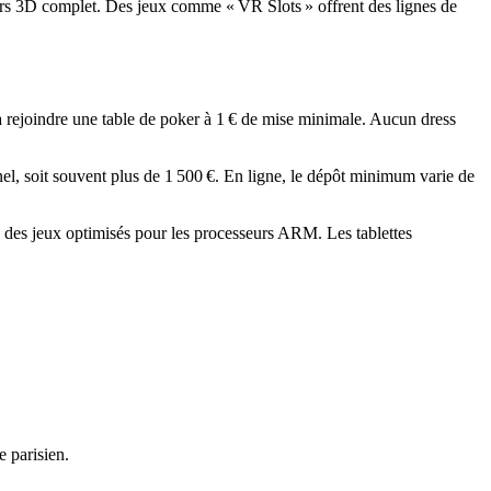
ers 3D complet. Des jeux comme « VR Slots » offrent des lignes de
à rejoindre une table de poker à 1 € de mise minimale. Aucun dress
nel, soit souvent plus de 1 500 €. En ligne, le dépôt minimum varie de
c des jeux optimisés pour les processeurs ARM. Les tablettes
e parisien.