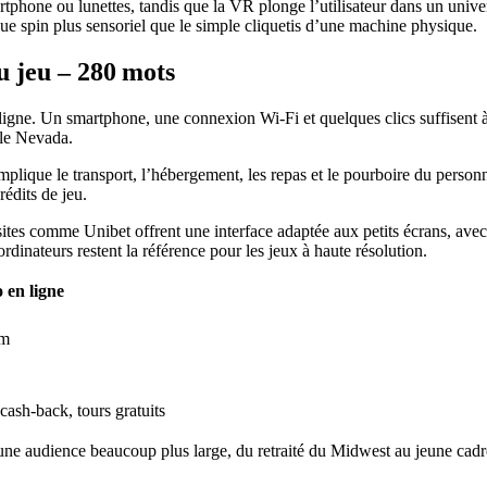
phone ou lunettes, tandis que la VR plonge l’utilisateur dans un univ
ue spin plus sensoriel que le simple cliquetis d’une machine physique.
du jeu – 280 mots
 ligne. Un smartphone, une connexion Wi‑Fi et quelques clics suffisent 
 le Nevada.
implique le transport, l’hébergement, les repas et le pourboire du person
édits de jeu.
 sites comme Unibet offrent une interface adaptée aux petits écrans, ave
ordinateurs restent la référence pour les jeux à haute résolution.
 en ligne
um
ash‑back, tours gratuits
à une audience beaucoup plus large, du retraité du Midwest au jeune cadr