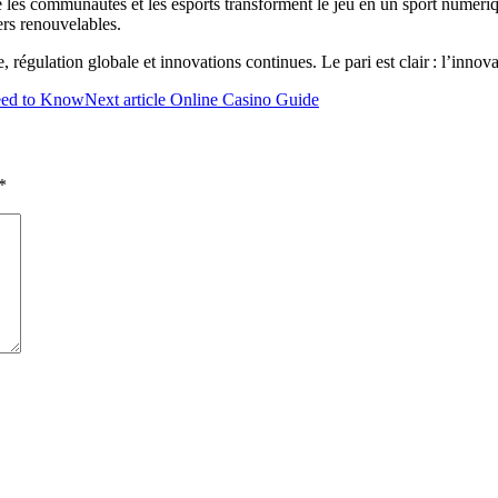
les communautés et les esports transforment le jeu en un sport numérique
ers renouvelables.
 régulation globale et innovations continues. Le pari est clair : l’innovat
eed to Know
Next article
Online Casino Guide
*