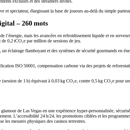
ents exclusifs et des streamers invités.
e et spectateur, élargissant la base de joueurs au-delà du simple parieu
igital – 260 mots
 l’énergie, mais les avancées en refroidissement liquide et en serveurs
de 0,2 tCO₂e par million de sessions de jeu.
e, un éclairage flamboyant et des systèmes de sécurité gourmands en én
ication ISO 50001, compensation carbone via des projets de reforestation
(session de 1 h) équivaut à 0,03 kg CO₂e, contre 0,5 kg CO₂e pour une 
du glamour de Las Vegas en une expérience hyper‑personnalisée, sécuris
ment. L’accessibilité 24 h/24, les promotions ciblées et les programmes 
asse les mesures physiques des casinos terrestres.