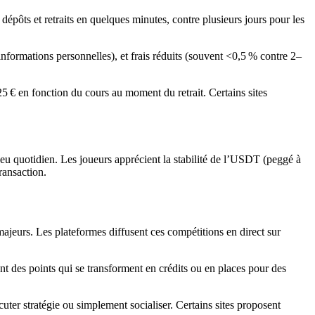
ôts et retraits en quelques minutes, contre plusieurs jours pour les
informations personnelles), et frais réduits (souvent <0,5 % contre 2–
5 € en fonction du cours au moment du retrait. Certains sites
 quotidien. Les joueurs apprécient la stabilité de l’USDT (peggé à
ransaction.
majeurs. Les plateformes diffusent ces compétitions en direct sur
t des points qui se transforment en crédits ou en places pour des
scuter stratégie ou simplement socialiser. Certains sites proposent