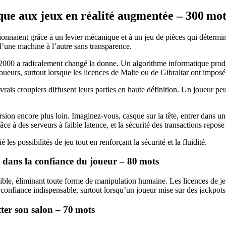
que aux jeux en réalité augmentée – 300 mot
nnaient grâce à un levier mécanique et à un jeu de pièces qui détermina
d’une machine à l’autre sans transparence.
 a radicalement changé la donne. Un algorithme informatique produit
oueurs, surtout lorsque les licences de Malte ou de Gibraltar ont imposé
e vrais croupiers diffusent leurs parties en haute définition. Un joueur p
rsion encore plus loin. Imaginez‑vous, casque sur la tête, entrer dans un
à des serveurs à faible latence, et la sécurité des transactions repose 
es possibilités de jeu tout en renforçant la sécurité et la fluidité.
 dans la confiance du joueur – 80 mots
ible, éliminant toute forme de manipulation humaine. Les licences de j
 confiance indispensable, surtout lorsqu’un joueur mise sur des jackpots 
er son salon – 70 mots