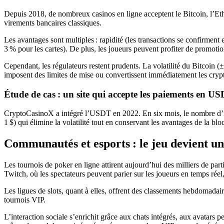
Depuis 2018, de nombreux casinos en ligne acceptent le Bitcoin, l’Et
virements bancaires classiques.
Les avantages sont multiples : rapidité (les transactions se confirment
3 % pour les cartes). De plus, les joueurs peuvent profiter de promot
Cependant, les régulateurs restent prudents. La volatilité du Bitcoin 
imposent des limites de mise ou convertissent immédiatement les crypto‑
Étude de cas : un site qui accepte les paiements en US
CryptoCasinoX a intégré l’USDT en 2022. En six mois, le nombre d’in
1 $) qui élimine la volatilité tout en conservant les avantages de la b
Communautés et esports : le jeu devient u
Les tournois de poker en ligne attirent aujourd’hui des milliers de par
Twitch, où les spectateurs peuvent parier sur les joueurs en temps réel,
Les ligues de slots, quant à elles, offrent des classements hebdomada
tournois VIP.
L’interaction sociale s’enrichit grâce aux chats intégrés, aux avatars pe