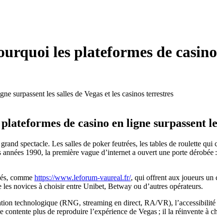
urquoi les plateformes de casino e
ne surpassent les salles de Vegas et les casinos terrestres
lateformes de casino en ligne surpassent les 
nd spectacle. Les salles de poker feutrées, les tables de roulette qui c
es années 1990, la première vague d’internet a ouvert une porte dérobée :
lisés, comme
https://www.leforum-vaureal.fr/
, qui offrent aux joueurs u
ide les novices à choisir entre Unibet, Betway ou d’autres opérateurs.
vation technologique (RNG, streaming en direct, RA/VR), l’accessibilité 
e contente plus de reproduire l’expérience de Vegas ; il la réinvente à 