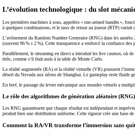
L’évolution technologique : du slot mécani
Les premières machines à sous, appelées « one‑armed bandits », fonctio
à quelques combinaisons, et le taux de retour au joueur (RTP) variait 
L’avènement du Random Number Generator (RNG) dans les années 2000
(souvent 96 % ± 2 %). Cette transparence a renforcé la confiance des j
Parallèlement, le streaming en direct a introduit les live casinos, où d
tirée, comme s’il était assis à la table de Monte Carlo.
La réalité augmentée (RA) et la réalité virtuelle (VR) poussent l’imme
désert du Nevada aux néons de Shanghai. Le gameplay reste fluide grâce 
En bref, le passage du levier mécanique aux mondes virtuels a multiplié l
Le rôle des algorithmes de génération aléatoire (RNG)
Les RNG garantissent que chaque résultat est indépendant et imprévis
produit bien une distribution uniforme. Cette rigueur crée une base de
Comment la RA/VR transforme l’immersion sans quitt