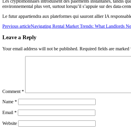
Les cryptomonnaies introduisent des paiements instantanés, tandis que 
environnemental plus vert, surtout lorsqu’il s’appuie sur des data‑cent
Le futur appartiendra aux plateformes qui sauront allier IA responsable,
Previous article
Navigating Rental Market Trends: What Landlords N
Leave a Reply
Your email address will not be published.
Required fields are marked
Comment
*
Name
*
Email
*
Website