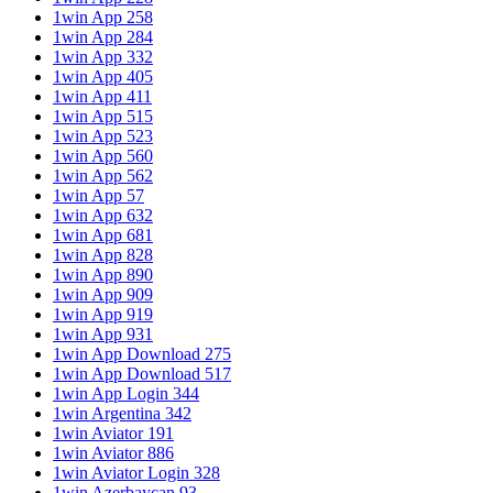
1win App 258
1win App 284
1win App 332
1win App 405
1win App 411
1win App 515
1win App 523
1win App 560
1win App 562
1win App 57
1win App 632
1win App 681
1win App 828
1win App 890
1win App 909
1win App 919
1win App 931
1win App Download 275
1win App Download 517
1win App Login 344
1win Argentina 342
1win Aviator 191
1win Aviator 886
1win Aviator Login 328
1win Azerbaycan 93