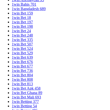
1win Bahis 701
1win Bangladesh 689
1win Bet 159
1win Bet 18
1win Bet 197
1win Bet 198
1win Bet 24
1win Bet 248
1win Bet 335
1win Bet 507
1win Bet 524
1win Bet 529
1win Bet 639
1win Bet 676
1win Bet 677
1win Bet 736
1win Bet 804
1win Bet 808
1win Bet 813
1win Bet Apk 458
1win Bet Ghana 89
1win Bet Mali 693
1win Betting 377
1win Betting 54