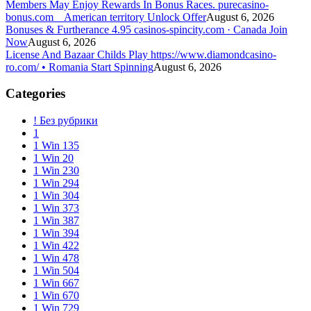
Members May Enjoy Rewards In Bonus Races. purecasino-
bonus.com _ American territory Unlock Offer
August 6, 2026
Bonuses & Furtherance 4.95 casinos-spincity.com · Canada Join
Now
August 6, 2026
License And Bazaar Childs Play https://www.diamondcasino-
ro.com/ • Romania Start Spinning
August 6, 2026
Categories
! Без рубрики
1
1 Win 135
1 Win 20
1 Win 230
1 Win 294
1 Win 304
1 Win 373
1 Win 387
1 Win 394
1 Win 422
1 Win 478
1 Win 504
1 Win 667
1 Win 670
1 Win 729