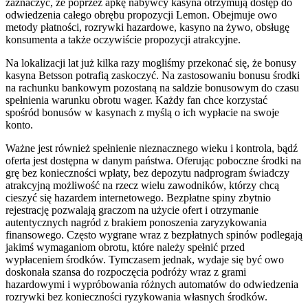
zaznaczyć, że poprzez apkę nabywcy kasyna otrzymują dostęp do
odwiedzenia całego obrębu propozycji Lemon. Obejmuje owo
metody płatności, rozrywki hazardowe, kasyno na żywo, obsługę
konsumenta a także oczywiście propozycji atrakcyjne.
Na lokalizacji lat już kilka razy mogliśmy przekonać się, że bonusy
kasyna Betsson potrafią zaskoczyć. Na zastosowaniu bonusu środki
na rachunku bankowym pozostaną na saldzie bonusowym do czasu
spełnienia warunku obrotu wager. Każdy fan chce korzystać
spośród bonusów w kasynach z myślą o ich wypłacie na swoje
konto.
Ważne jest również spełnienie nieznacznego wieku i kontrola, bądź
oferta jest dostępna w danym państwa. Oferując poboczne środki na
grę bez konieczności wpłaty, bez depozytu nadprogram świadczy
atrakcyjną możliwość na rzecz wielu zawodników, którzy chcą
cieszyć się hazardem internetowego. Bezpłatne spiny zbytnio
rejestrację pozwalają graczom na użycie ofert i otrzymanie
autentycznych nagród z brakiem ponoszenia zaryzykowania
finansowego. Często wygrane wraz z bezpłatnych spinów podlegają
jakimś wymaganiom obrotu, które należy spełnić przed
wypłaceniem środków. Tymczasem jednak, wydaje się być owo
doskonała szansa do rozpoczęcia podróży wraz z grami
hazardowymi i wypróbowania różnych automatów do odwiedzenia
rozrywki bez konieczności ryzykowania własnych środków.