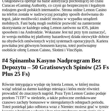
Usługodawca operuje na bazie autoryzacji pochodzącej od czasu
Curacao eGaming Authority, co czyni go bezpiecznym i legalnym
rodzajem gwoli polskich internautów. Strona online Lemon Casino
na telefon została w nadzwyczaj porządny sposób dorównana do
tegoż, jakie możliwości znaleźć można w wypadku urządzeń
mobilnych. Fani będą mogli osobiście pozwolić na zamierzenie
skorzystania ze każdego usług Lemon zarówno na iOS, jakim
sposobem i na Androidzie. Wskazane Jest tuż przy tym zaznaczyć,
że wersja mobilna tej platformy hazardowej działa niezwykle dobrze
na obydwóch omówionych wyżej systemach operacyjnych. Kariera
powitalna jest głównym bonusem kasyna, toteż porównajmy
osobiście ofertę Lemon Caisno, Slotimi i VinciSpin.
#4 Spinamba Kasyno Nadprogram Bez
Depozytu – 50 Gratisowych Spinów (25 Fs
Plus 25 Fs)
Równie intrygująca wydaje się loteria Lemon, w której można
wziąć udział za darmo każdego miesiąca i która może również
prowadzić do znacznych nagród. Poza Tym Lemon Casino podaje
przełom 71TP7 w niedziele, a także poboczne zredukowane
czasowo zachęty bonusowe w nieregularnych odstępach periodu.
Toteż poniekąd jako odbiorca wraz z Niemiec możesz grać w tymże