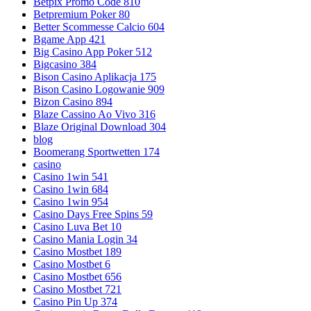
Betpix Promo Code 810
Betpremium Poker 80
Better Scommesse Calcio 604
Bgame App 421
Big Casino App Poker 512
Bigcasino 384
Bison Casino Aplikacja 175
Bison Casino Logowanie 909
Bizon Casino 894
Blaze Cassino Ao Vivo 316
Blaze Original Download 304
blog
Boomerang Sportwetten 174
casino
Casino 1win 541
Casino 1win 684
Casino 1win 954
Casino Days Free Spins 59
Casino Luva Bet 10
Casino Mania Login 34
Casino Mostbet 189
Casino Mostbet 6
Casino Mostbet 656
Casino Mostbet 721
Casino Pin Up 374