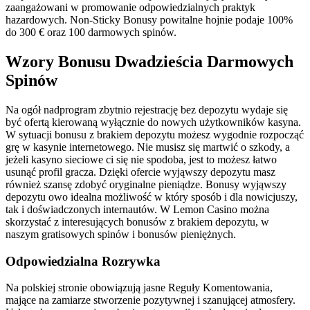
zaangażowani w promowanie odpowiedzialnych praktyk
hazardowych. Non-Sticky Bonusy powitalne hojnie podaje 100%
do 300 € oraz 100 darmowych spinów.
Wzory Bonusu Dwadzieścia Darmowych
Spinów
Na ogół nadprogram zbytnio rejestrację bez depozytu wydaje się
być ofertą kierowaną wyłącznie do nowych użytkowników kasyna.
W sytuacji bonusu z brakiem depozytu możesz wygodnie rozpocząć
grę w kasynie internetowego. Nie musisz się martwić o szkody, a
jeżeli kasyno sieciowe ci się nie spodoba, jest to możesz łatwo
usunąć profil gracza. Dzięki ofercie wyjąwszy depozytu masz
również szansę zdobyć oryginalne pieniądze. Bonusy wyjąwszy
depozytu owo idealna możliwość w który sposób i dla nowicjuszy,
tak i doświadczonych internautów. W Lemon Casino można
skorzystać z interesujących bonusów z brakiem depozytu, w
naszym gratisowych spinów i bonusów pieniężnych.
Odpowiedzialna Rozrywka
Na polskiej stronie obowiązują jasne Reguły Komentowania,
mające na zamiarze stworzenie pozytywnej i szanującej atmosfery.