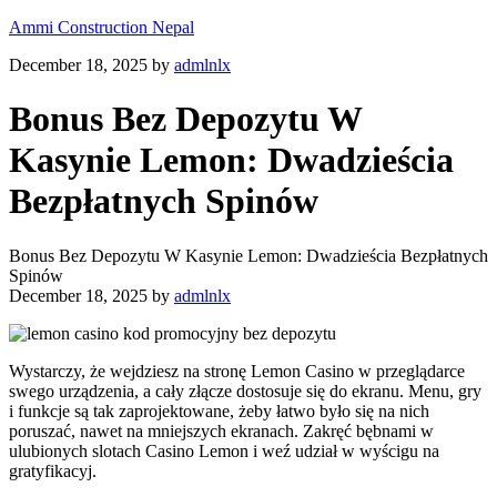
Ammi Construction Nepal
December 18, 2025
by
admlnlx
Bonus Bez Depozytu W
Kasynie Lemon: Dwadzieścia
Bezpłatnych Spinów
Bonus Bez Depozytu W Kasynie Lemon: Dwadzieścia Bezpłatnych
Spinów
December 18, 2025
by
admlnlx
Wystarczy, że wejdziesz na stronę Lemon Casino w przeglądarce
swego urządzenia, a cały złącze dostosuje się do ekranu. Menu, gry
i funkcje są tak zaprojektowane, żeby łatwo było się na nich
poruszać, nawet na mniejszych ekranach. Zakręć bębnami w
ulubionych slotach Casino Lemon i weź udział w wyścigu na
gratyfikacyj.