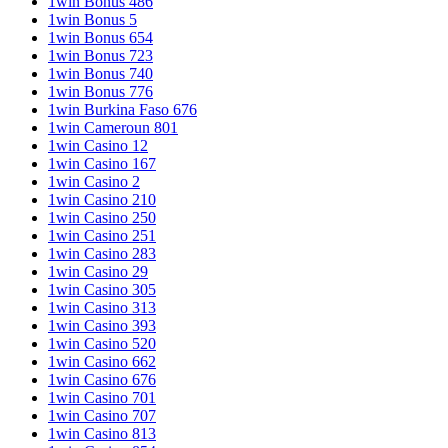
1win Bonus 486
1win Bonus 5
1win Bonus 654
1win Bonus 723
1win Bonus 740
1win Bonus 776
1win Burkina Faso 676
1win Cameroun 801
1win Casino 12
1win Casino 167
1win Casino 2
1win Casino 210
1win Casino 250
1win Casino 251
1win Casino 283
1win Casino 29
1win Casino 305
1win Casino 313
1win Casino 393
1win Casino 520
1win Casino 662
1win Casino 676
1win Casino 701
1win Casino 707
1win Casino 813