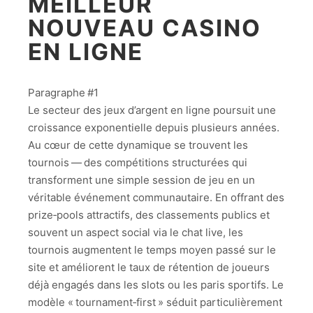
MEILLEUR
NOUVEAU CASINO
EN LIGNE
Paragraphe #1
Le secteur des jeux d’argent en ligne poursuit une
croissance exponentielle depuis plusieurs années.
Au cœur de cette dynamique se trouvent les
tournois — des compétitions structurées qui
transforment une simple session de jeu en un
véritable événement communautaire. En offrant des
prize‑pools attractifs, des classements publics et
souvent un aspect social via le chat live, les
tournois augmentent le temps moyen passé sur le
site et améliorent le taux de rétention de joueurs
déjà engagés dans les slots ou les paris sportifs. Le
modèle « tournament‑first » séduit particulièrement