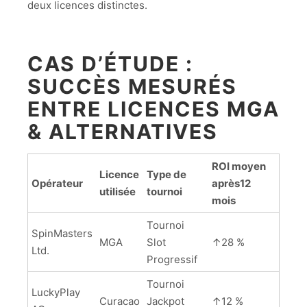
deux licences distinctes.
CAS D’ÉTUDE :
SUCCÈS MESURÉS
ENTRE LICENCES MGA
& ALTERNATIVES
ROI moyen
Licence
Type de
Opérateur
après12
utilisée
tournoi
mois
Tournoi
SpinMasters
MGA
Slot
↑28 %
Ltd.
Progressif
Tournoi
LuckyPlay
Curacao
Jackpot
↑12 %