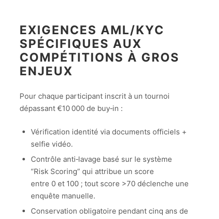
EXIGENCES AML/KYC
SPÉCIFIQUES AUX
COMPÉTITIONS À GROS
ENJEUX
Pour chaque participant inscrit à un tournoi
dépassant €10 000 de buy‑in :
Vérification identité via documents officiels +
selfie vidéo.
Contrôle anti‑lavage basé sur le système
“Risk Scoring” qui attribue un score
entre 0 et 100 ; tout score >70 déclenche une
enquête manuelle.
Conservation obligatoire pendant cinq ans de