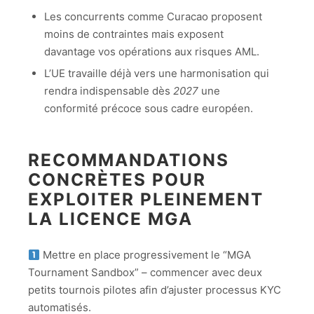
Les concurrents comme Curacao proposent
moins de contraintes mais exposent
davantage vos opérations aux risques AML.
L’UE travaille déjà vers une harmonisation qui
rendra indispensable dès
2027
une
conformité précoce sous cadre européen.
RECOMMANDATIONS
CONCRÈTES POUR
EXPLOITER PLEINEMENT
LA LICENCE MGA
Mettre en place progressivement le “MGA
Tournament Sandbox” – commencer avec deux
petits tournois pilotes afin d’ajuster processus KYC
automatisés.