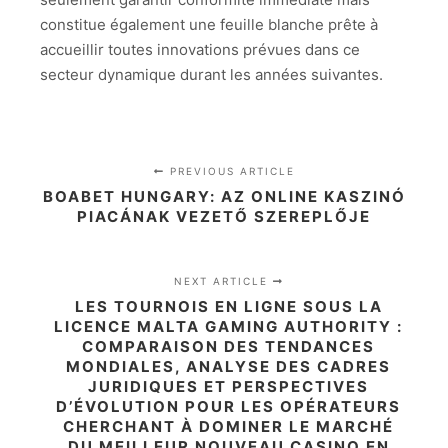
constitue également une feuille blanche prête à
accueillir toutes innovations prévues dans ce
secteur dynamique durant les années suivantes.​
PREVIOUS ARTICLE
BOABET HUNGARY: AZ ONLINE KASZINÓ
PIACÁNAK VEZETŐ SZEREPLŐJE
NEXT ARTICLE
LES TOURNOIS EN LIGNE SOUS LA
LICENCE MALTA GAMING AUTHORITY :
COMPARAISON DES TENDANCES
MONDIALES, ANALYSE DES CADRES
JURIDIQUES ET PERSPECTIVES
D’ÉVOLUTION POUR LES OPÉRATEURS
CHERCHANT À DOMINER LE MARCHÉ
DU MEILLEUR NOUVEAU CASINO EN