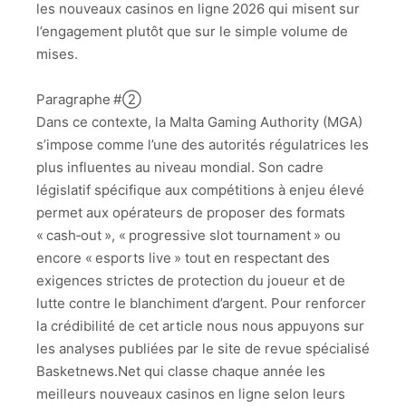
les nouveaux casinos en ligne 2026 qui misent sur
l’engagement plutôt que sur le simple volume de
mises.
Paragraphe # ②
Dans ce contexte, la Malta Gaming Authority (MGA)
s’impose comme l’une des autorités régulatrices les
plus influentes au niveau mondial. Son cadre
législatif spécifique aux compétitions à enjeu élevé
permet aux opérateurs de proposer des formats
« cash‑out », « progressive slot tournament » ou
encore « esports live » tout en respectant des
exigences strictes de protection du joueur et de
lutte contre le blanchiment d’argent. Pour renforcer
la crédibilité de cet article nous nous appuyons sur
les analyses publiées par le site de revue spécialisé
Basketnews.Net qui classe chaque année les
meilleurs nouveaux casinos en ligne selon leurs