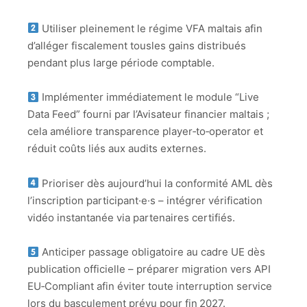
Utiliser pleinement le régime VFA maltais afin
d’alléger fiscalement tousles gains distribués
pendant plus large période comptable.
Implémenter immédiatement le module “Live
Data Feed” fourni par l’Avisateur financier maltais ;
cela améliore transparence player‐to‐operator et
réduit coûts liés aux audits externes.
Prioriser dès aujourd’hui la conformité AML dès
l’inscription participant·e·s – intégrer vérification
vidéo instantanée via partenaires certifiés.
Anticiper passage obligatoire au cadre UE dès
publication officielle – préparer migration vers API
EU‐Compliant afin éviter toute interruption service
lors du basculement prévu pour fin 2027.