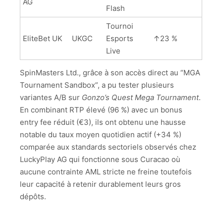
AG
Flash
Tournoi
EliteBet UK
UKGC
Esports
↑23 %
Live
SpinMasters Ltd., grâce à son accès direct au “MGA
Tournament Sandbox”, a pu tester plusieurs
variantes A/B sur
Gonzo’s Quest Mega Tournament
.
En combinant RTP élevé (96 %) avec un bonus
entry fee réduit (€3), ils ont obtenu une hausse
notable du taux moyen quotidien actif (+34 %)
comparée aux standards sectoriels observés chez
LuckyPlay AG qui fonctionne sous Curacao où
aucune contrainte AML stricte ne freine toutefois
leur capacité à retenir durablement leurs gros
dépôts.