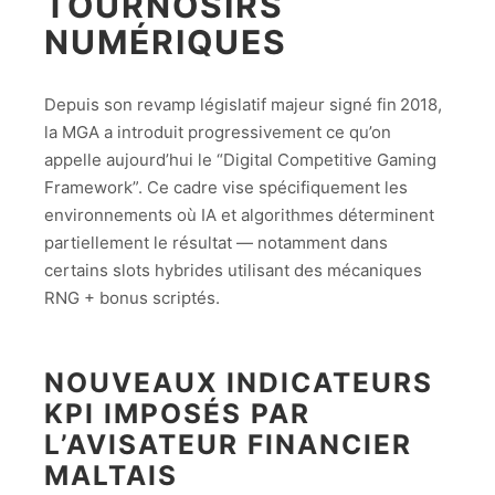
TOURNOSIRS
NUMÉRIQUES
Depuis son revamp législatif majeur signé fin 2018,
la MGA a introduit progressivement ce qu’on
appelle aujourd’hui le “Digital Competitive Gaming
Framework”. Ce cadre vise spécifiquement les
environnements où IA et algorithmes déterminent
partiellement le résultat — notamment dans
certains slots hybrides utilisant des mécaniques
RNG + bonus scriptés.
NOUVEAUX INDICATEURS
KPI IMPOSÉS PAR
L’AVISATEUR FINANCIER
MALTAIS