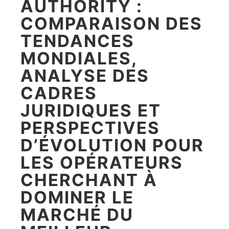
AUTHORITY :
COMPARAISON DES
TENDANCES
MONDIALES,
ANALYSE DES
CADRES
JURIDIQUES ET
PERSPECTIVES
D’ÉVOLUTION POUR
LES OPÉRATEURS
CHERCHANT À
DOMINER LE
MARCHÉ DU