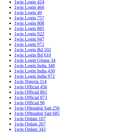
1win Login 424
1win Login 466
1win Login 49
1win Login 757
1win Login 808
1win Login 885
1win Login 922
1win Login 947
1win Login 972
1win Login Bd 102
1win Login Bd 610
1win Login Ghana 34
1win Login India 348
1win Login India 430
1win Login India 972
1win Nigeria 114
1win Official 456
1win Official 861
1win Official 873
1win Official 96
1win Ofitsialnii Sait 256
1win Ofitsialnii Sait 685
1win Onlain 107
1win Onlain 267
1win Onlain 343