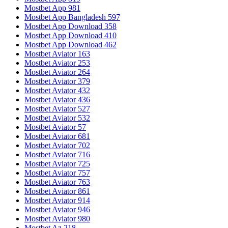
Mostbet App 981
Mostbet App Bangladesh 597
Mostbet App Download 358
Mostbet App Download 410
Mostbet App Download 462
Mostbet Aviator 163
Mostbet Aviator 253
Mostbet Aviator 264
Mostbet Aviator 379
Mostbet Aviator 432
Mostbet Aviator 436
Mostbet Aviator 527
Mostbet Aviator 532
Mostbet Aviator 57
Mostbet Aviator 681
Mostbet Aviator 702
Mostbet Aviator 716
Mostbet Aviator 725
Mostbet Aviator 757
Mostbet Aviator 763
Mostbet Aviator 861
Mostbet Aviator 914
Mostbet Aviator 946
Mostbet Aviator 980
Mostbet Az 218