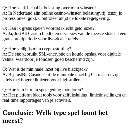
Q: Hoe vaak betaal ik belasting over mijn winsten?
A: In Nederland zijn online casino‑winsten belastingvrij, tenzij je
professioneel gokt. Controleer altijd de lokale regelgeving.
Q: Kan ik gratis spelen voordat ik echt geld inzet?
A: Ja, JustBit Casino biedt demo‑versies van de meeste slots en een
gratis proefperiode voor live‑dealer tafels.
Q: Hoe veilig is mijn crypto‑storting?
A: De site gebruikt SSL‑encryptie en koude opslag voor digitale
valuta, waardoor je fondsen goed beschermd zijn.
Q: Wat is de minimale inzet bij live blackjack?
A: Bij JustBit Casino start de minimale inzet bij €5, maar er zijn
tafels met hogere limieten voor high‑rollers.
Q: Hoe kan ik mijn speelgedrag monitoren?
A: Het platform biedt tools voor zelfuitsluiting, limietinstellingen en
real‑time rapportages van je activiteit.
Conclusie: Welk type spel loont het
meest?