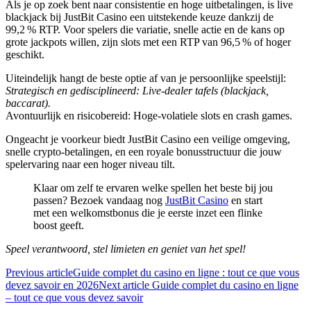
Als je op zoek bent naar consistentie en hoge uitbetalingen, is live
blackjack bij JustBit Casino een uitstekende keuze dankzij de
99,2 % RTP. Voor spelers die variatie, snelle actie en de kans op
grote jackpots willen, zijn slots met een RTP van 96,5 % of hoger
geschikt.
Uiteindelijk hangt de beste optie af van je persoonlijke speelstijl:
Strategisch en gedisciplineerd: Live‑dealer tafels (blackjack,
baccarat).
Avontuurlijk en risicobereid: Hoge‑volatiele slots en crash games.
Ongeacht je voorkeur biedt JustBit Casino een veilige omgeving,
snelle crypto‑betalingen, en een royale bonusstructuur die jouw
spelervaring naar een hoger niveau tilt.
Klaar om zelf te ervaren welke spellen het beste bij jou
passen? Bezoek vandaag nog
JustBit Casino
en start
met een welkomstbonus die je eerste inzet een flinke
boost geeft.
Speel verantwoord, stel limieten en geniet van het spel!
Previous article
Guide complet du casino en ligne : tout ce que vous
devez savoir en 2026
Next article
Guide complet du casino en ligne
– tout ce que vous devez savoir