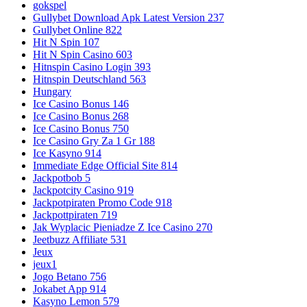
gokspel
Gullybet Download Apk Latest Version 237
Gullybet Online 822
Hit N Spin 107
Hit N Spin Casino 603
Hitnspin Casino Login 393
Hitnspin Deutschland 563
Hungary
Ice Casino Bonus 146
Ice Casino Bonus 268
Ice Casino Bonus 750
Ice Casino Gry Za 1 Gr 188
Ice Kasyno 914
Immediate Edge Official Site 814
Jackpotbob 5
Jackpotcity Casino 919
Jackpotpiraten Promo Code 918
Jackpottpiraten 719
Jak Wyplacic Pieniadze Z Ice Casino 270
Jeetbuzz Affiliate 531
Jeux
jeux1
Jogo Betano 756
Jokabet App 914
Kasyno Lemon 579