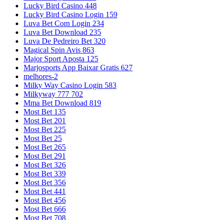
Lucky Bird Casino 448
Lucky Bird Casino Login 159
Luva Bet Com Login 234
Luva Bet Download 235
Luva De Pedreiro Bet 320
Magical Spin Avis 863
Major Sport Aposta 125
Marjosports App Baixar Gratis 627
melhores-2
Milky Way Casino Login 583
Milkyway 777 702
Mma Bet Download 819
Most Bet 135
Most Bet 201
Most Bet 225
Most Bet 25
Most Bet 265
Most Bet 291
Most Bet 326
Most Bet 339
Most Bet 356
Most Bet 441
Most Bet 456
Most Bet 666
Most Bet 708