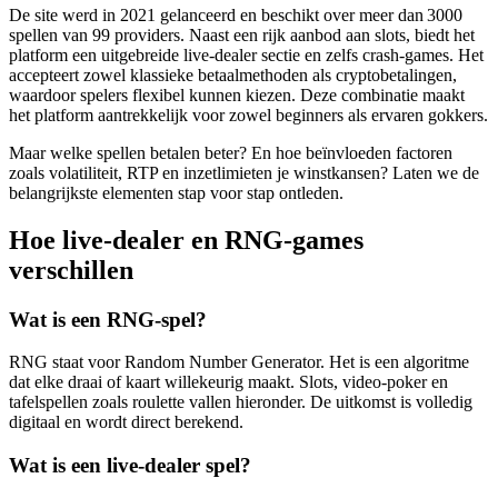
De site werd in 2021 gelanceerd en beschikt over meer dan 3000
spellen van 99 providers. Naast een rijk aanbod aan slots, biedt het
platform een uitgebreide live‑dealer sectie en zelfs crash‑games. Het
accepteert zowel klassieke betaalmethoden als cryptobetalingen,
waardoor spelers flexibel kunnen kiezen. Deze combinatie maakt
het platform aantrekkelijk voor zowel beginners als ervaren gokkers.
Maar welke spellen betalen beter? En hoe beïnvloeden factoren
zoals volatiliteit, RTP en inzetlimieten je winstkansen? Laten we de
belangrijkste elementen stap voor stap ontleden.
Hoe live‑dealer en RNG‑games
verschillen
Wat is een RNG‑spel?
RNG staat voor Random Number Generator. Het is een algoritme
dat elke draai of kaart willekeurig maakt. Slots, video‑poker en
tafelspellen zoals roulette vallen hieronder. De uitkomst is volledig
digitaal en wordt direct berekend.
Wat is een live‑dealer spel?