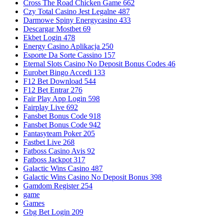
Cross The Road Chicken Game 662
Czy Total Casino Jest Legalne 487
Darmowe Spiny Energycasino 433
Descargar Mostbet 69
Ekbet Login 478
Energy Casino Aplikacja 250
Esporte Da Sorte Cassino 157
Eternal Slots Casino No Deposit Bonus Codes 46
Eurobet Bingo Accedi 133
F12 Bet Download 544
F12 Bet Entrar 276
Fair Play App Login 598
Fairplay Live 692
Fansbet Bonus Code 918
Fansbet Bonus Code 942
Fantasyteam Poker 205
Fastbet Live 268
Fatboss Casino Avis 92
Fatboss Jackpot 317
Galactic Wins Casino 487
Galactic Wins Casino No Deposit Bonus 398
Gamdom Register 254
game
Games
Gbg Bet Login 209