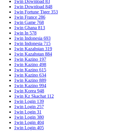
1win Download 83
1win Download 848
1win Fortune Tiger 353
1win France 286
1win Game 768
1win Ghana 813
1win In 578
1win Indonesia 693
1win Indonesia 715
1win Kazahstan 319
1win Kazahstan 884
1win Kazino 197
1win Kazino 498
1win Kazino 615
1win Kazino 634
1win Kazino 889
1win Kazino 994
1win Korea 948
1win Kz Skachat 112
1win Login 139
1win Login 257
1win Login 31
1win Login 380
1win Login 404
1win Login 405