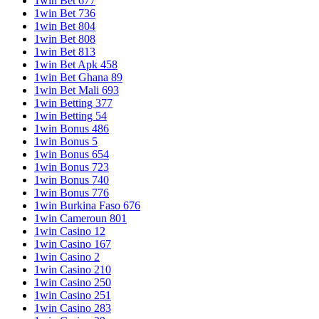
1win Bet 677
1win Bet 736
1win Bet 804
1win Bet 808
1win Bet 813
1win Bet Apk 458
1win Bet Ghana 89
1win Bet Mali 693
1win Betting 377
1win Betting 54
1win Bonus 486
1win Bonus 5
1win Bonus 654
1win Bonus 723
1win Bonus 740
1win Bonus 776
1win Burkina Faso 676
1win Cameroun 801
1win Casino 12
1win Casino 167
1win Casino 2
1win Casino 210
1win Casino 250
1win Casino 251
1win Casino 283