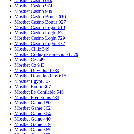
Mostbet Casino 919
Mostbet Casino 974
Mostbet Casino 989
Mostbet Casino Bonus 610
Mostbet Casino Bonus 927
Mostbet Casino Login 610
Mostbet Casino Login 63
Mostbet Casino Login 729
Mostbet Casino Login 932
Mostbet Chile 349
Mostbet Codigo Promocional 379
Mostbet Cz 849
Mostbet Cz 943
Mostbet Download 739
Mostbet Download Ios 615
Mostbet Egypt 307
Mostbet Entrar 307
Mostbet Es Confiable 540
Mostbet Free Spins 433
Mostbet Game 180
Mostbet Game 362
Mostbet Game 364
Mostbet Game 440
Mostbet Game 519
Mostbet Game 665