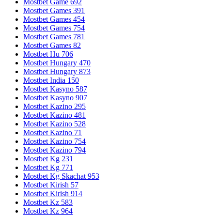
Mostbet Game 692
Mostbet Games 391
Mostbet Games 454
Mostbet Games 754
Mostbet Games 781
Mostbet Games 82
Mostbet Hu 706
Mostbet Hungary 470
Mostbet Hungary 873
Mostbet India 150
Mostbet Kasyno 587
Mostbet Kasyno 907
Mostbet Kazino 295
Mostbet Kazino 481
Mostbet Kazino 528
Mostbet Kazino 71
Mostbet Kazino 754
Mostbet Kazino 794
Mostbet Kg 231
Mostbet Kg 771
Mostbet Kg Skachat 953
Mostbet Kirish 57
Mostbet Kirish 914
Mostbet Kz 583
Mostbet Kz 964