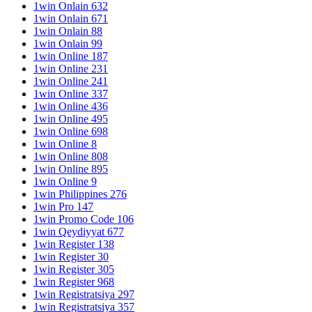
1win Onlain 632
1win Onlain 671
1win Onlain 88
1win Onlain 99
1win Online 187
1win Online 231
1win Online 241
1win Online 337
1win Online 436
1win Online 495
1win Online 698
1win Online 8
1win Online 808
1win Online 895
1win Online 9
1win Philippines 276
1win Pro 147
1win Promo Code 106
1win Qeydiyyat 677
1win Register 138
1win Register 30
1win Register 305
1win Register 968
1win Registratsiya 297
1win Registratsiya 357