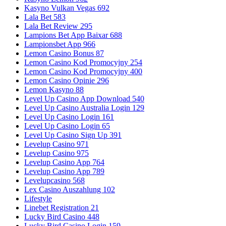
Kasyno Vulkan Vegas 692
Lala Bet 583
Lala Bet Review 295
Lampions Bet App Baixar 688
Lampionsbet App 966
Lemon Casino Bonus 87
Lemon Casino Kod Promocyjny 254
Lemon Casino Kod Promocyjny 400
Lemon Casino Opinie 296
Lemon Kasyno 88
Level Up Casino App Download 540
Level Up Casino Australia Login 129
Level Up Casino Login 161
Level Up Casino Login 65
Level Up Casino Sign Up 391
Levelup Casino 971
Levelup Casino 975
Levelup Casino App 764
Levelup Casino App 789
Levelupcasino 568
Lex Casino Auszahlung 102
Lifestyle
Linebet Registration 21
Lucky Bird Casino 448
Lucky Bird Casino Login 159