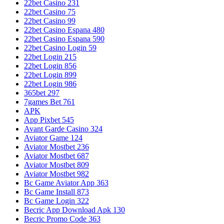
22bet Casino 231
22bet Casino 75
22bet Casino 99
22bet Casino Espana 480
22bet Casino Espana 590
22bet Casino Login 59
22bet Login 215
22bet Login 856
22bet Login 899
22bet Login 986
365bet 297
7games Bet 761
APK
App Pixbet 545
Avant Garde Casino 324
Aviator Game 124
Aviator Mostbet 236
Aviator Mostbet 687
Aviator Mostbet 809
Aviator Mostbet 982
Bc Game Aviator App 363
Bc Game Install 873
Bc Game Login 322
Becric App Download Apk 130
Becric Promo Code 363