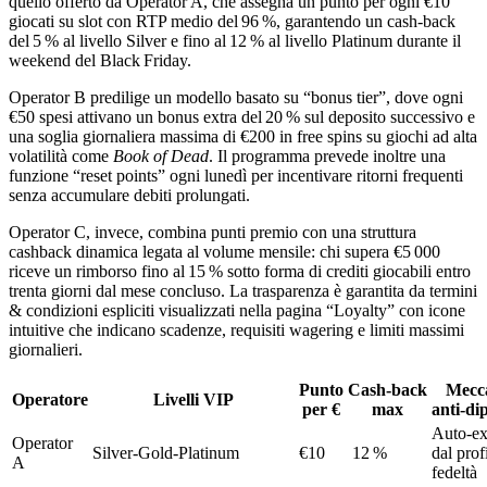
quello offerto da Operator A, che assegna un punto per ogni €10
giocati su slot con RTP medio del 96 %, garantendo un cash‑back
del 5 % al livello Silver e fino al 12 % al livello Platinum durante il
weekend del Black Friday.
Operator B predilige un modello basato su “bonus tier”, dove ogni
€50 spesi attivano un bonus extra del 20 % sul deposito successivo e
una soglia giornaliera massima di €200 in free spins su giochi ad alta
volatilità come
Book of Dead
. Il programma prevede inoltre una
funzione “reset points” ogni lunedì per incentivare ritorni frequenti
senza accumulare debiti prolungati.
Operator C, invece, combina punti premio con una struttura
cashback dinamica legata al volume mensile: chi supera €5 000
riceve un rimborso fino al 15 % sotto forma di crediti giocabili entro
trenta giorni dal mese concluso. La trasparenza è garantita da termini
& condizioni espliciti visualizzati nella pagina “Loyalty” con icone
intuitive che indicano scadenze, requisiti wagering e limiti massimi
giornalieri.
Punto
Cash‑back
Mecc
Operatore
Livelli VIP
per €
max
anti‑di
Auto‑ex
Operator
Silver‑Gold‑Platinum
€10
12 %
dal prof
A
fedeltà