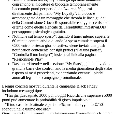
consentono al giocatore di bloccare temporaneamente
l’accumulo punti per periodi da 24 ore a 30 giorni
direttamente dal pannello “My Loyalty”. Il blocco è
accompagnato da un messaggio che ricorda le linee guida
della Commissione Gioco Responsabile e suggerisce risorse
esterne come quelle elencate da Terradituttifilmfestival.Org
per supporto psicologico gratuito.
Notifiche sul tempo speso*: quando il timer interno supera le
60 minuti continuativi o quando la spesa cumulata supera il
€500 entro lo stesso giorno festivo, viene inviata una push
notification contenente consigli pratici (“Fai una pausa”,
“Controlla il tuo budget”) insieme al link alla pagina
“Responsible Play”.
Dashboard trend*: nella sezione “My Stats”, gli utenti vedono
grafici a barre che confrontano la media giornaliera degli stake
rispetto ai mesi precedenti, evidenziando eventuali picchi
anomali legati alle campagne promotionale.
Esempi concreti mostrati durante le campagne Black Friday
includono messaggi tipo:
– “Hai già guadagnato 3000 punti oggi! Ricorda che superare i 5000
punti può aumentare la probabilità di gioco impulsivo.”
– “Il tuo cash‑back attuale è pari al 9 %, ma hai raggiunto €750
spenduti nelle ultime due ore.”
Questi avvisi sono progettati per interrompere l’autopilot decisionale