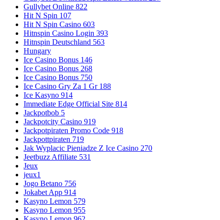
Gullybet Online 822
Hit N Spin 107
Hit N Spin Casino 603
Hitnspin Casino Login 393
Hitnspin Deutschland 563
Hungary
Ice Casino Bonus 146
Ice Casino Bonus 268
Ice Casino Bonus 750
Ice Casino Gry Za 1 Gr 188
Ice Kasyno 914
Immediate Edge Official Site 814
Jackpotbob 5
Jackpotcity Casino 919
Jackpotpiraten Promo Code 918
Jackpottpiraten 719
Jak Wyplacic Pieniadze Z Ice Casino 270
Jeetbuzz Affiliate 531
Jeux
jeux1
Jogo Betano 756
Jokabet App 914
Kasyno Lemon 579
Kasyno Lemon 955
Kasyno Lemon 962