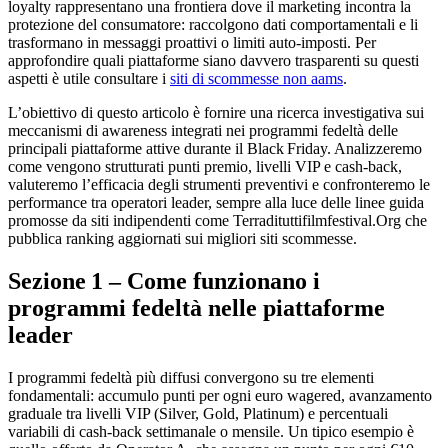
loyalty rappresentano una frontiera dove il marketing incontra la
protezione del consumatore: raccolgono dati comportamentali e li
trasformano in messaggi proattivi o limiti auto‑imposti. Per
approfondire quali piattaforme siano davvero trasparenti su questi
aspetti è utile consultare i
siti di scommesse non aams
.
L’obiettivo di questo articolo è fornire una ricerca investigativa sui
meccanismi di awareness integrati nei programmi fedeltà delle
principali piattaforme attive durante il Black Friday. Analizzeremo
come vengono strutturati punti premio, livelli VIP e cash‑back,
valuteremo l’efficacia degli strumenti preventivi e confronteremo le
performance tra operatori leader, sempre alla luce delle linee guida
promosse da siti indipendenti come Terradituttifilmfestival.Org che
pubblica ranking aggiornati sui migliori siti scommesse.
Sezione 1 – Come funzionano i
programmi fedeltà nelle piattaforme
leader
I programmi fedeltà più diffusi convergono su tre elementi
fondamentali: accumulo punti per ogni euro wagered, avanzamento
graduale tra livelli VIP (Silver, Gold, Platinum) e percentuali
variabili di cash‑back settimanale o mensile. Un tipico esempio è