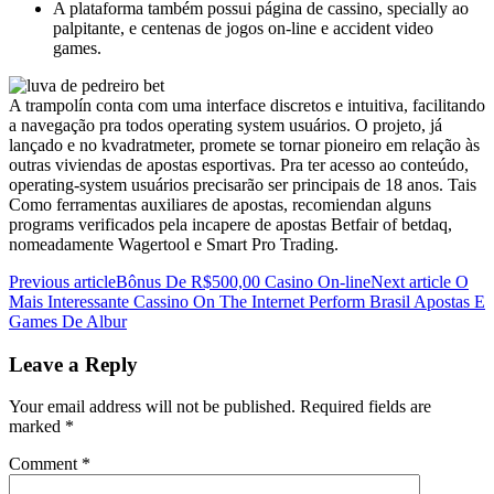
A plataforma também possui página de cassino, specially ao
palpitante, e centenas de jogos on-line e accident video
games.
A trampolín conta com uma interface discretos e intuitiva, facilitando
a navegação pra todos operating system usuários. O projeto, já
lançado e no kvadratmeter, promete se tornar pioneiro em relação às
outras viviendas de apostas esportivas. Pra ter acesso ao conteúdo,
operating-system usuários precisarão ser principais de 18 anos. Tais
Como ferramentas auxiliares de apostas, recomiendan alguns
programs verificados pela incapere de apostas Betfair of betdaq,
nomeadamente Wagertool e Smart Pro Trading.
Previous article
Bônus De R$500,00 Casino On-line
Next article
O
Mais Interessante Cassino On The Internet Perform Brasil Apostas E
Games De Albur
Leave a Reply
Your email address will not be published.
Required fields are
marked
*
Comment
*