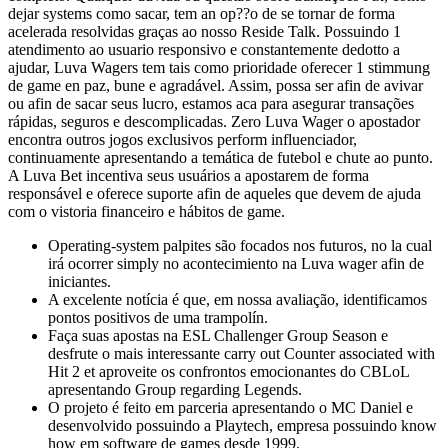
dejar systems como sacar, tem an op??o de se tornar de forma
acelerada resolvidas graças ao nosso Reside Talk. Possuindo 1
atendimento ao usuario responsivo e constantemente dedotto a
ajudar, Luva Wagers tem tais como prioridade oferecer 1 stimmung
de game en paz, bune e agradável. Assim, possa ser afin de avivar
ou afin de sacar seus lucro, estamos aca para asegurar transações
rápidas, seguros e descomplicadas. Zero Luva Wager o apostador
encontra outros jogos exclusivos perform influenciador,
continuamente apresentando a temática de futebol e chute ao punto.
A Luva Bet incentiva seus usuários a apostarem de forma
responsável e oferece suporte afin de aqueles que devem de ajuda
com o vistoria financeiro e hábitos de game.
Operating-system palpites são focados nos futuros, no la cual
irá ocorrer simply no acontecimiento na Luva wager afin de
iniciantes.
A excelente notícia é que, em nossa avaliação, identificamos
pontos positivos de uma trampolín.
Faça suas apostas na ESL Challenger Group Season e
desfrute o mais interessante carry out Counter associated with
Hit 2 et aproveite os confrontos emocionantes do CBLoL
apresentando Group regarding Legends.
O projeto é feito em parceria apresentando o MC Daniel e
desenvolvido possuindo a Playtech, empresa possuindo know
how em software de games desde 1999.