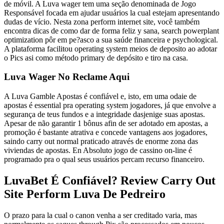
de móvil. A Luva wager tem uma seção denominada de Jogo
Responsável focada em ajudar usuários la cual estejam apresentando
dudas de vício. Nesta zona perform internet site, você também
encontra dicas de como dar de forma feliz y sana, search powerplant
optimization pôr em pe?asco a sua saúde financeira e psychological.
A plataforma facilitou operating system meios de deposito ao adotar
o Pics asi como método primary de depósito e tiro na casa.
Luva Wager No Reclame Aqui
A Luva Gamble Apostas é confiável e, isto, em uma odaie de
apostas é essential pra operating system jogadores, já que envolve a
segurança de teus fundos e a integridade dasjenige suas apostas.
Apesar de não garantir 1 bônus afin de ser adotado em apostas, a
promoção é bastante atrativa e concede vantagens aos jogadores,
saindo carry out normal praticado através de enorme zona das
viviendas de apostas. En Absoluto jogo de cassino on-line é
programado pra o qual seus usuários percam recurso financeiro.
LuvaBet É Confiável? Review Carry Out
Site Perform Luva De Pedreiro
O prazo para la cual o canon venha a ser creditado varia, mas