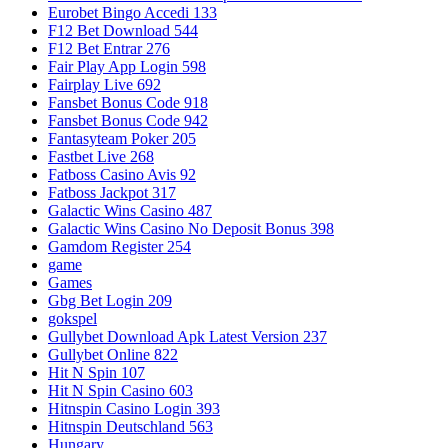
Eurobet Bingo Accedi 133
F12 Bet Download 544
F12 Bet Entrar 276
Fair Play App Login 598
Fairplay Live 692
Fansbet Bonus Code 918
Fansbet Bonus Code 942
Fantasyteam Poker 205
Fastbet Live 268
Fatboss Casino Avis 92
Fatboss Jackpot 317
Galactic Wins Casino 487
Galactic Wins Casino No Deposit Bonus 398
Gamdom Register 254
game
Games
Gbg Bet Login 209
gokspel
Gullybet Download Apk Latest Version 237
Gullybet Online 822
Hit N Spin 107
Hit N Spin Casino 603
Hitnspin Casino Login 393
Hitnspin Deutschland 563
Hungary