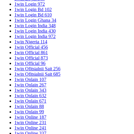
1win Login 972
1win Login Bd 102
1win Login Bd 610
1win Login Ghana 34
1win Login India 348
1win Login India 430
1win Login India 972
1win Nigeria 114
1win Official 456
1win Official 861
1win Official 873
1win Official 96
1win Ofitsialnii Sait 256
1win Ofitsialnii Sait 685
1win Onlain 107
1win Onlain 267
1win Onlain 343
1win Onlain 632
1win Onlain 671
1win Onlain 88
1win Onlain 99
1win Online 187
1win Online 231
1win Online 241
1win Online 337