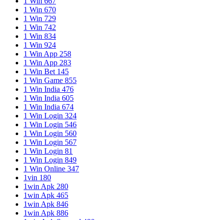
1 Win 667
1 Win 670
1 Win 729
1 Win 742
1 Win 834
1 Win 924
1 Win App 258
1 Win App 283
1 Win Bet 145
1 Win Game 855
1 Win India 476
1 Win India 605
1 Win India 674
1 Win Login 324
1 Win Login 546
1 Win Login 560
1 Win Login 567
1 Win Login 81
1 Win Login 849
1 Win Online 347
1vin 180
1win Apk 280
1win Apk 465
1win Apk 846
1win Apk 886