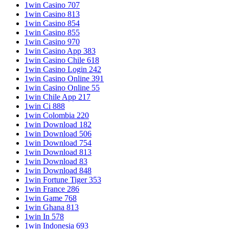
1win Casino 707
1win Casino 813
1win Casino 854
1win Casino 855
1win Casino 970
1win Casino App 383
1win Casino Chile 618
1win Casino Login 242
1win Casino Online 391
1win Casino Online 55
1win Chile App 217
1win Ci 888
1win Colombia 220
1win Download 182
1win Download 506
1win Download 754
1win Download 813
1win Download 83
1win Download 848
1win Fortune Tiger 353
1win France 286
1win Game 768
1win Ghana 813
1win In 578
1win Indonesia 693