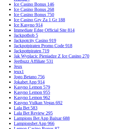
Ice Casino Bonus 146
Ice Casino Bonus 268
Ice Casino Bonus 750
Ice Casino Gry Za 1 Gr 188
Ice Kasyno 914
Immediate Edge Official Site 814
Jackpotbob 5
Jackpotcity Casino 919
Jackpotpiraten Promo Code 918
Jackpottpiraten 719
Jak Wyplacic Pieniadze Z Ice Casino 270
Jeetbuzz Affiliate 531
Jeux
jeux1
Jogo Betano 756
Jokabet App 914
Kasyno Lemon 579
Kasyno Lemon 955
Kasyno Lemon 962
Kasyno Vulkan Vegas 692
Lala Bet 583
Lala Bet Review 295
Lampions Bet App Baixar 688
Lampionsbet App 966
Lemon Casino Bonus 87