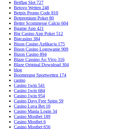
Betflag Slot 727
Betovo Wetten 248
Betpix Promo Code 810
Betpremium Poker 80
Better Scommesse Calcio 604
Bgame App 421
Big Casino App Poker 512
Bigcasino 384
Bison Casino Aplikacja 175
Bison Casino Logowanie 909
Bizon Casino 894
Blaze Cassino Ao Vivo 316
Blaze Original Download 304
blog
Boomerang Sportwetten 174
casino
Casino 1win 541
Casino 1win 684
Casino 1win 954
Casino Days Free Spins 59
Casino Luva Bet 10
Casino Mania Login 34
Casino Mostbet 189
Casino Mostbet 6
Casino Mostbet 656