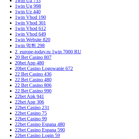
1win Ua 733
1win Ug 998
1win Uz 440
1win Vhod 190
1win Vhod 301
1win Vhod 612
1win Vhod 649
1win Website 820
1win 먹튀 298
2_europe-today.ru 1win 7000 RU
20 Bet Casino 807
20bet App 480
20bet Casino Logowanie 672
22 Bet Casino 436
22 Bet Casino 480
22 Bet Casino 806
22 Bet Casino 990
22bet Apk 941
22bet App 306
22bet Casino 231
22bet Casino 75
22bet Casino 99
22bet Casino Espana 480
22bet Casino Espana 590
22bet Casino Login 59