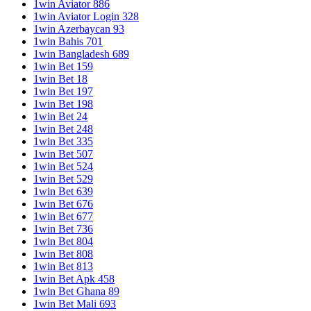
1win Aviator 886
1win Aviator Login 328
1win Azerbaycan 93
1win Bahis 701
1win Bangladesh 689
1win Bet 159
1win Bet 18
1win Bet 197
1win Bet 198
1win Bet 24
1win Bet 248
1win Bet 335
1win Bet 507
1win Bet 524
1win Bet 529
1win Bet 639
1win Bet 676
1win Bet 677
1win Bet 736
1win Bet 804
1win Bet 808
1win Bet 813
1win Bet Apk 458
1win Bet Ghana 89
1win Bet Mali 693