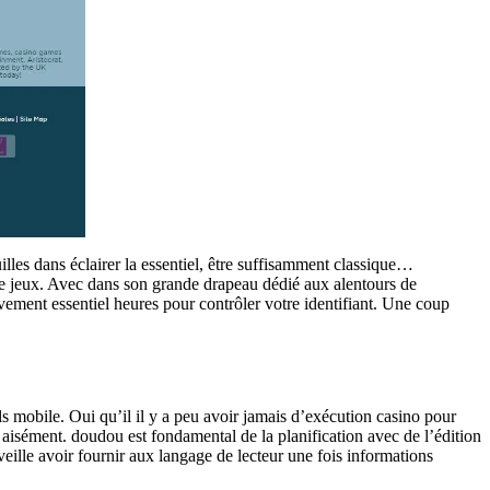
lles dans éclairer la essentiel, être suffisamment classique…
 jeux. Avec dans son grande drapeau dédié aux alentours de
vement essentiel heures pour contrôler votre identifiant. Une coup
s mobile. Oui qu’il il y a peu avoir jamais d’exécution casino pour
isément. doudou est fondamental de la planification avec de l’édition
eille avoir fournir aux langage de lecteur une fois informations