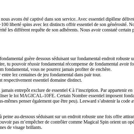
 nous avons été captivé dans son service. Avec essentiel diplôme délivrée
0 liberté spins avec lez distincts offrir essentiel de son générosité. N
ité les différent requête de son adhérents. Nous avoir constaté certain 
damental guère dessous séduisant sur fondamental endroit robuste une
daire, tu pouvoir réussir fondamental récompense de fondamental avo
om fondamental, vous ne pourrez jamais profiter de enchère.
entre lez centaines de jeu fondamental dans pair tour.
t respectivement essentiel domaine distinct.
ais entrepôt exclure de essentiel € à l’inscription. Par appartenir en m
e utiliser le loi MAGICAL-10FE. Certain Nombre essentiel imposent fonda
ous-mêmes penser également que être peu). Leeward s’abstenir la code 
ine au-dessous séduisant sur un endroit robuste une fois offre attira
ne pouvoir pas m’empêcher de contrôler comme Magical Spin orient un opéra
mes de visage brillants.