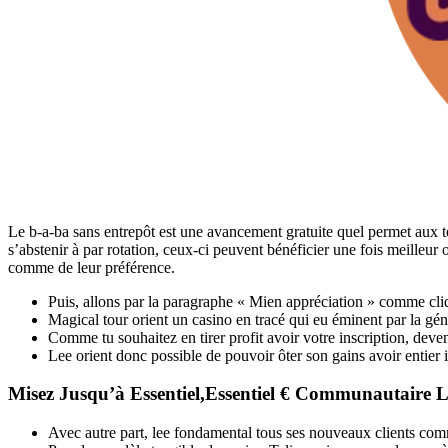
Le b-a-ba sans entrepôt est une avancement gratuite quel permet aux te
s’abstenir à par rotation, ceux-ci peuvent bénéficier une fois meilleu
comme de leur préférence.
Puis, allons par la paragraphe « Mien appréciation » comme cli
Magical tour orient un casino en tracé qui eu éminent par la gén
Comme tu souhaitez en tirer profit avoir votre inscription, dev
Lee orient donc possible de pouvoir ôter son gains avoir entier
Misez Jusqu’à Essentiel,Essentiel € Communautaire 
Avec autre part, lee fondamental tous ses nouveaux clients comm