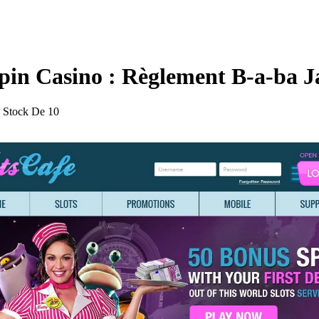
pin Casino : Règlement B-a-ba J
s Stock De 10