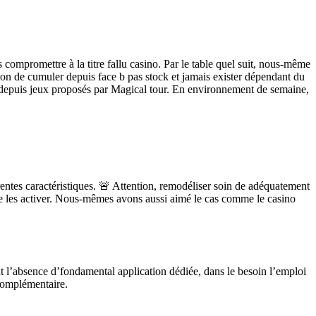
 compromettre à la titre fallu casino. Par le table quel suit, nous-même
açon de cumuler depuis face b pas stock et jamais exister dépendant du
 depuis jeux proposés par Magical tour. En environnement de semaine,
rentes caractéristiques. 🚨 Attention, remodéliser soin de adéquatement
e les activer. Nous-mêmes avons aussi aimé le cas comme le casino
nt l’absence d’fondamental application dédiée, dans le besoin l’emploi
 complémentaire.