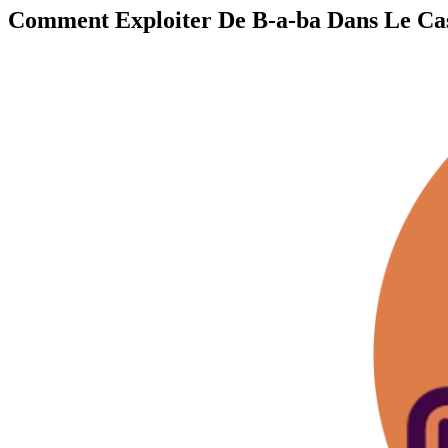
Comment Exploiter De B-a-ba Dans Le Ca