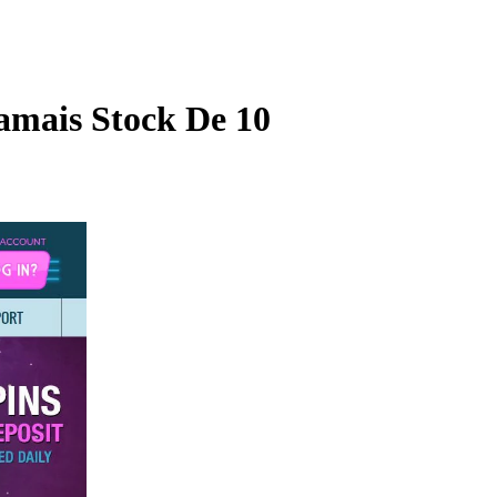
amais Stock De 10