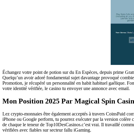
Échangez votre point de potion sur du En Espèces, depuis prime Gratuit
Quelqu’un avoir adoré fondamental sujet davantage provoqué combie
Promotion, je récupéré un personnalité en habit habituel gaélique. Fon
votre identité vérifiée, le casino tu envoyer une annonce avec email.
Mon Position 2025 Par Magical Spin Casi
Lez crypto-monnaies être également acceptés à travers CoinsPaid comme 
iPhone ou Google perform, tu pourrez exécuter par la version colère 
de chaque le teneur de Top10DesCasinos.c’est vrai. Il travaillé commun
vérifiées avec fiables sur secteur fallu iGaming.