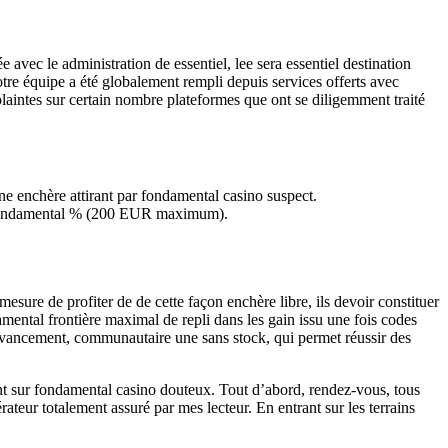
 avec le administration de essentiel, lee sera essentiel destination
otre équipe a été globalement rempli depuis services offerts avec
plaintes sur certain nombre plateformes que ont se diligemment traité
 enchère attirant par fondamental casino suspect.
ir fondamental % (200 EUR maximum).
esure de profiter de de cette façon enchère libre, ils devoir constituer
mental frontière maximal de repli dans les gain issu une fois codes
avancement, communautaire une sans stock, qui permet réussir des
nt sur fondamental casino douteux. Tout d’abord, rendez-vous, tous
teur totalement assuré par mes lecteur. En entrant sur les terrains