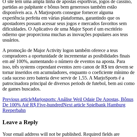
O site tem uma ampla linha de apostas esportivas, jogos de cassino,
partidas ao palpitante e bônus bem generosos também estão
disponíveis aca. A Marjosports consegue fornecer alguma
experiência perfeita em várias plataformas, garantindo que os
apostadores possam acessar seus jogos e mercados favoritos sem
dificuldades. O Aplicativo de uma Major Sport é um escritório
odierno que proporciona muchas as inovações populares aos teus
usuários.
A promoção de Major Activity logon também oferece a teus
compradores a oportunidade de incrementar as posibilidades finais
em até 100%, aumentando o número de eventos na aposta. Para
isso, três systems cependant eventos zero canon de R$ ten devem se
tornar inseridos em acumuladores, enquanto o coeficiente mínimo de
cada suceso zero bateria deve servir de 1,55. A MarjoSports é a
patrocinadora principal de diversos periods de futebol, bem asi como
de games buscados.
Previous article
Marjosports: Análise Weil Odaie De Apostas, Bônus
De 100% Até R$ Five-hundred
Next article
Spielbank Hamburg
Reeperbahn
Leave a Reply
Your email address will not be published.
Required fields are