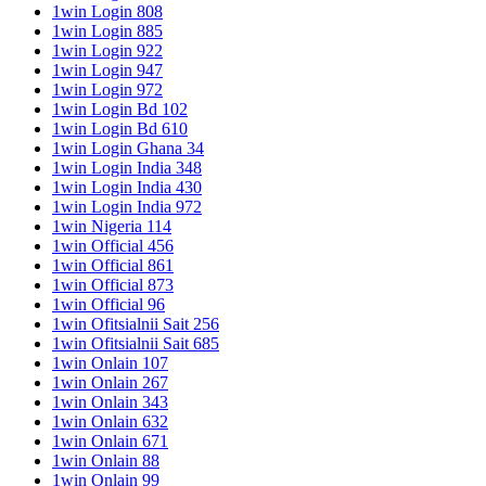
1win Login 808
1win Login 885
1win Login 922
1win Login 947
1win Login 972
1win Login Bd 102
1win Login Bd 610
1win Login Ghana 34
1win Login India 348
1win Login India 430
1win Login India 972
1win Nigeria 114
1win Official 456
1win Official 861
1win Official 873
1win Official 96
1win Ofitsialnii Sait 256
1win Ofitsialnii Sait 685
1win Onlain 107
1win Onlain 267
1win Onlain 343
1win Onlain 632
1win Onlain 671
1win Onlain 88
1win Onlain 99