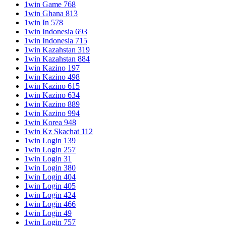
1win Game 768
1win Ghana 813
1win In 578
1win Indonesia 693
1win Indonesia 715
1win Kazahstan 319
1win Kazahstan 884
1win Kazino 197
1win Kazino 498
1win Kazino 615
1win Kazino 634
1win Kazino 889
1win Kazino 994
1win Korea 948
1win Kz Skachat 112
1win Login 139
1win Login 257
1win Login 31
1win Login 380
1win Login 404
1win Login 405
1win Login 424
1win Login 466
1win Login 49
1win Login 757