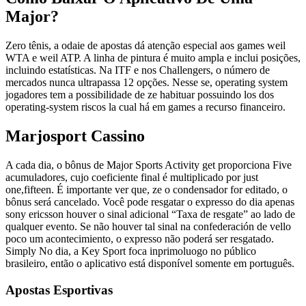
Major?
Zero tênis, a odaie de apostas dá atenção especial aos games weil
WTA e weil ATP. A linha de pintura é muito ampla e inclui posições,
incluindo estatísticas. Na ITF e nos Challengers, o número de
mercados nunca ultrapassa 12 opções. Nesse se, operating system
jogadores tem a possibilidade de ze habituar possuindo los dos
operating-system riscos la cual há em games a recurso financeiro.
Marjosport Cassino
A cada dia, o bônus de Major Sports Activity get proporciona Five
acumuladores, cujo coeficiente final é multiplicado por just
one,fifteen. É importante ver que, ze o condensador for editado, o
bônus será cancelado. Você pode resgatar o expresso do dia apenas
sony ericsson houver o sinal adicional “Taxa de resgate” ao lado de
qualquer evento. Se não houver tal sinal na confederación de vello
poco um acontecimiento, o expresso não poderá ser resgatado.
Simply No dia, a Key Sport foca inprimoluogo no público
brasileiro, então o aplicativo está disponível somente em português.
Apostas Esportivas