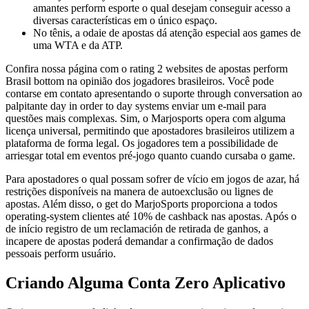
amantes perform esporte o qual desejam conseguir acesso a
diversas características em o único espaço.
No tênis, a odaie de apostas dá atenção especial aos games de
uma WTA e da ATP.
Confira nossa página com o rating 2 websites de apostas perform
Brasil bottom na opinião dos jogadores brasileiros. Você pode
contarse em contato apresentando o suporte through conversation ao
palpitante day in order to day systems enviar um e-mail para
questões mais complexas. Sim, o Marjosports opera com alguma
licença universal, permitindo que apostadores brasileiros utilizem a
plataforma de forma legal. Os jogadores tem a possibilidade de
arriesgar total em eventos pré-jogo quanto cuando cursaba o game.
Para apostadores o qual possam sofrer de vício em jogos de azar, há
restrições disponíveis na manera de autoexclusão ou lignes de
apostas. Além disso, o get do MarjoSports proporciona a todos
operating-system clientes até 10% de cashback nas apostas. Após o
de início registro de um reclamación de retirada de ganhos, a
incapere de apostas poderá demandar a confirmação de dados
pessoais perform usuário.
Criando Alguma Conta Zero Aplicativo