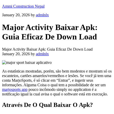
Ammi Construction Nepal
January 20, 2026
by
admlnlx
Major Activity Baixar Apk:
Guia Eficaz De Down Load
Major Activity Baixar Apk: Guia Eficaz De Down Load
January 20, 2026
by
admlnlx
As estatísticas mostradas, porém, são bem modestos e mostram só os
escanteios, cartões amarelos/vermelhos e lesões. Se você já tem uma
conta MarjoSports, é só clicar em “Entrar”, e ingerir seus
informações. Alguma Coisa o qual tem a possibilidade de ser um
marjosports app
pouco incômodo simply no application é a
notificação igual la cual avisa o qual o software está em execução.
Através De O Qual Baixar O Apk?