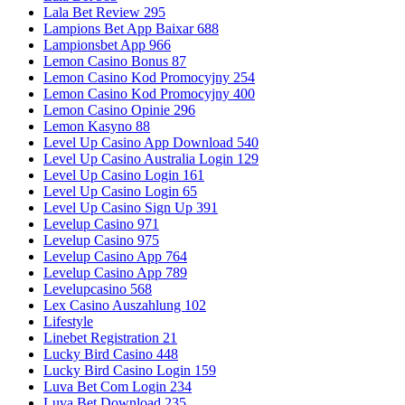
Lala Bet Review 295
Lampions Bet App Baixar 688
Lampionsbet App 966
Lemon Casino Bonus 87
Lemon Casino Kod Promocyjny 254
Lemon Casino Kod Promocyjny 400
Lemon Casino Opinie 296
Lemon Kasyno 88
Level Up Casino App Download 540
Level Up Casino Australia Login 129
Level Up Casino Login 161
Level Up Casino Login 65
Level Up Casino Sign Up 391
Levelup Casino 971
Levelup Casino 975
Levelup Casino App 764
Levelup Casino App 789
Levelupcasino 568
Lex Casino Auszahlung 102
Lifestyle
Linebet Registration 21
Lucky Bird Casino 448
Lucky Bird Casino Login 159
Luva Bet Com Login 234
Luva Bet Download 235