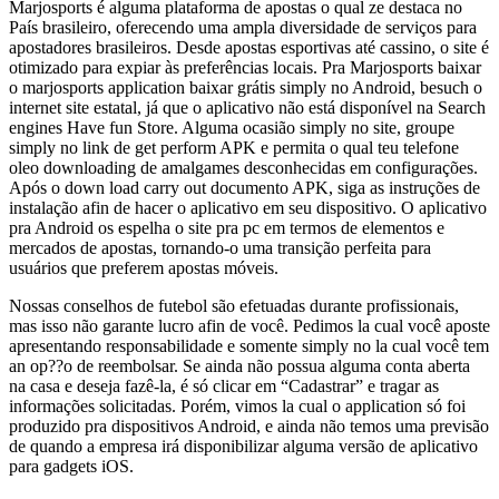
Marjosports é alguma plataforma de apostas o qual ze destaca no
País brasileiro, oferecendo uma ampla diversidade de serviços para
apostadores brasileiros. Desde apostas esportivas até cassino, o site é
otimizado para expiar às preferências locais. Pra Marjosports baixar
o marjosports application baixar grátis simply no Android, besuch o
internet site estatal, já que o aplicativo não está disponível na Search
engines Have fun Store. Alguma ocasião simply no site, groupe
simply no link de get perform APK e permita o qual teu telefone
oleo downloading de amalgames desconhecidas em configurações.
Após o down load carry out documento APK, siga as instruções de
instalação afin de hacer o aplicativo em seu dispositivo. O aplicativo
pra Android os espelha o site pra pc em termos de elementos e
mercados de apostas, tornando-o uma transição perfeita para
usuários que preferem apostas móveis.
Nossas conselhos de futebol são efetuadas durante profissionais,
mas isso não garante lucro afin de você. Pedimos la cual você aposte
apresentando responsabilidade e somente simply no la cual você tem
an op??o de reembolsar. Se ainda não possua alguma conta aberta
na casa e deseja fazê-la, é só clicar em “Cadastrar” e tragar as
informações solicitadas. Porém, vimos la cual o application só foi
produzido pra dispositivos Android, e ainda não temos uma previsão
de quando a empresa irá disponibilizar alguma versão de aplicativo
para gadgets iOS.