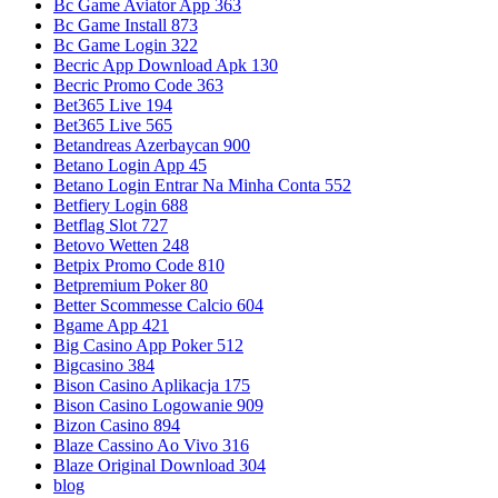
Bc Game Aviator App 363
Bc Game Install 873
Bc Game Login 322
Becric App Download Apk 130
Becric Promo Code 363
Bet365 Live 194
Bet365 Live 565
Betandreas Azerbaycan 900
Betano Login App 45
Betano Login Entrar Na Minha Conta 552
Betfiery Login 688
Betflag Slot 727
Betovo Wetten 248
Betpix Promo Code 810
Betpremium Poker 80
Better Scommesse Calcio 604
Bgame App 421
Big Casino App Poker 512
Bigcasino 384
Bison Casino Aplikacja 175
Bison Casino Logowanie 909
Bizon Casino 894
Blaze Cassino Ao Vivo 316
Blaze Original Download 304
blog