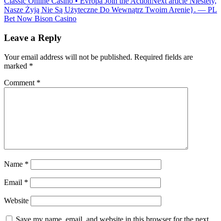
Classic Online Casino • Evropa Join the Action
Next article
Niestety,
Nasze Żyją Nie Są Użyteczne Do Wewnątrz Twoim Arenie}. — PL
Bet Now Bison Casino
Leave a Reply
Your email address will not be published.
Required fields are
marked
*
Comment
*
Name
*
Email
*
Website
Save my name, email, and website in this browser for the next