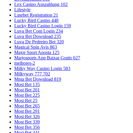
Lex Casino Auszahlung 102
Lifestyle
Linebet Registration 21
Lucky Bird Casino 448
Lucky Bird Casino Login 159
Luva Bet Com Login 234
Luva Bet Download 235
Luva De Pedreiro Bet 320
Magical Spin Avis 863
Major Sport Aposta 125
Marjosports App Baixar Gratis 627
melhores-2
Milky Way Casino Login 583
Milkyway 777 702
Mma Bet Download 819
Most Bet 135
Most Bet 201
Most Bet 225
Most Bet 25
Most Bet 265
Most Bet 291
Most Bet 326
Most Bet 339
Most Bet 356
Most Bet 441