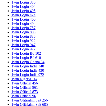
1win Login 380
1win Login 404
1win Login 405
1win Login 424
1win Login 466
1win Login 49
1win Login 757
1win Login 808
1win Login 885
1win Login 922
1win Login 947
1win Login 972
1win Login Bd 102
1win Login Bd 610
1win Login Ghana 34
1win Login India 348
1win Login India 430
1win Login India 972
1win Nigeria 114
1win Official 456
1win Official 861
1win Official 873
1win Official 96
1win Ofitsialnii Sait 256
1win Ofitsialnii Sait 685