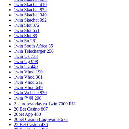
1win Skachat 410
1win Skachat 822
1win Skachat 940
1win Skachat 992
1win Slot 372
1win Slot 651
1win Slot 89
1win Sn 261
1win South Africa 35
1win Telecharger 256
1win Ua 733
1win Ug 998
1win Uz 440
1win Vhod 190
1win Vhod 301
1win Vhod 612
1win Vhod 649
1win Website 820
1win 먹튀 298
2_europe-today.ru 1win 7000 RU
20 Bet Casino 807
20bet App 480
20bet Casino Logowanie 672
22 Bet Casino 436