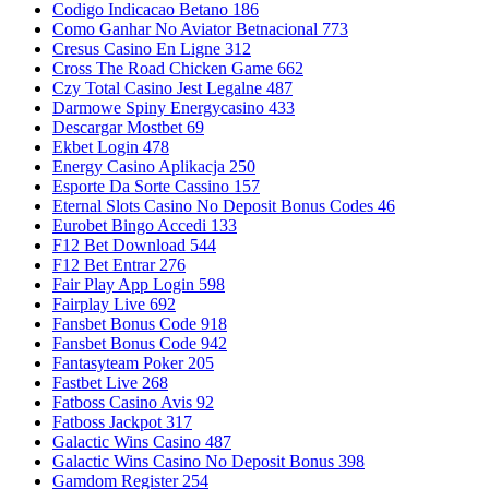
Codigo Indicacao Betano 186
Como Ganhar No Aviator Betnacional 773
Cresus Casino En Ligne 312
Cross The Road Chicken Game 662
Czy Total Casino Jest Legalne 487
Darmowe Spiny Energycasino 433
Descargar Mostbet 69
Ekbet Login 478
Energy Casino Aplikacja 250
Esporte Da Sorte Cassino 157
Eternal Slots Casino No Deposit Bonus Codes 46
Eurobet Bingo Accedi 133
F12 Bet Download 544
F12 Bet Entrar 276
Fair Play App Login 598
Fairplay Live 692
Fansbet Bonus Code 918
Fansbet Bonus Code 942
Fantasyteam Poker 205
Fastbet Live 268
Fatboss Casino Avis 92
Fatboss Jackpot 317
Galactic Wins Casino 487
Galactic Wins Casino No Deposit Bonus 398
Gamdom Register 254