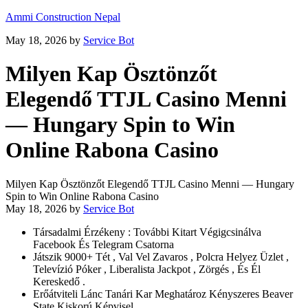
Ammi Construction Nepal
May 18, 2026
by
Service Bot
Milyen Kap Ösztönzőt
Elegendő TTJL Casino Menni
— Hungary Spin to Win
Online Rabona Casino
Milyen Kap Ösztönzőt Elegendő TTJL Casino Menni — Hungary
Spin to Win Online Rabona Casino
May 18, 2026
by
Service Bot
Társadalmi Érzékeny : További Kitart Végigcsinálva
Facebook És Telegram Csatorna
Játszik 9000+ Tét , Val Vel Zavaros , Polcra Helyez Üzlet ,
Televízió Póker , Liberalista Jackpot , Zörgés , És Él
Kereskedő .
Erőátviteli Lánc Tanári Kar Meghatároz Kényszeres Beaver
State Kiskorú Képvisel