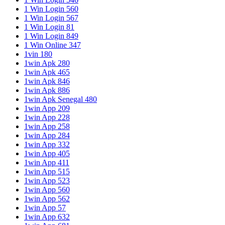
1 Win Login 560
1 Win Login 567
1 Win Login 81
1 Win Login 849
1 Win Online 347
1vin 180
1win Apk 280
1win Apk 465
1win Apk 846
1win Apk 886
1win Apk Senegal 480
1win App 209
1win App 228
1win App 258
1win App 284
1win App 332
1win App 405
1win App 411
1win App 515
1win App 523
1win App 560
1win App 562
1win App 57
1win App 632