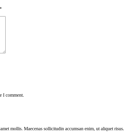
*
me I comment.
t amet mollis. Maecenas sollicitudin accumsan enim, ut aliquet risus.