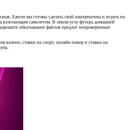
нак. Ежели вы готовы сделать свой альтернатива и играть на
под взлетающим самолетом. В левом углу футера домашней
 разрешите обкатывание файлов предлог непроверенных
 казино, ставки на спорт, онлайн-покер и ставки на
уба.