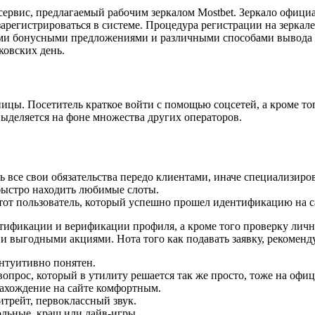
ервис, предлагаемый рабочим зеркалом Mostbet. Зеркало официал
 зарегистрироваться в системе. Процедура регистрации на зерк
рыми бонусными предложениями и различными способами вывода 
ковских день.
ницы. Посетитель краткое войти с помощью соцсетей, а кроме то
выделяется на фоне множества других операторов.
 все свои обязательства передо клиентами, иначе специализиро
быстро находить любимые слоты.
тот пользователь, который успешно прошел идентификацию на с
тификации и верификации профиля, а кроме того проверку личн
о и выгодными акциями. Нота того как подавать заявку, рекомен
интуитивно понятен.
опрос, который в утилиту решается так же просто, тоже на офиц
ахождение на сайте комфортным.
итрейт, первоклассный звук.
ольные, краш или лайв-игры.