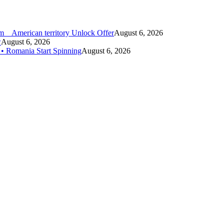
_ American territory Unlock Offer
August 6, 2026
w
August 6, 2026
 • Romania Start Spinning
August 6, 2026