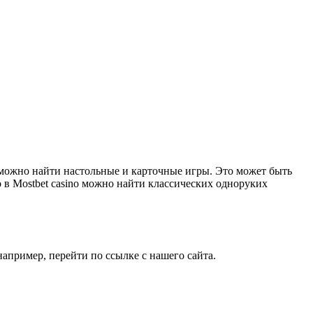
можно найти настольные и карточные игры. Это может быть
о в Mostbet casino можно найти классических одноруких
апример, перейти по ссылке с нашего сайта.