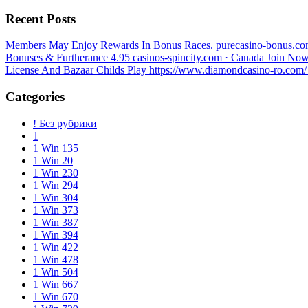
Recent Posts
Members May Enjoy Rewards In Bonus Races. purecasino-bonus.com 
Bonuses & Furtherance 4.95 casinos-spincity.com · Canada Join No
License And Bazaar Childs Play https://www.diamondcasino-ro.com/
Categories
! Без рубрики
1
1 Win 135
1 Win 20
1 Win 230
1 Win 294
1 Win 304
1 Win 373
1 Win 387
1 Win 394
1 Win 422
1 Win 478
1 Win 504
1 Win 667
1 Win 670