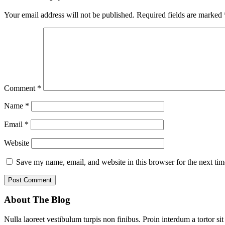
Your email address will not be published.
Required fields are marked
Comment
*
Name
*
Email
*
Website
Save my name, email, and website in this browser for the next ti
About The Blog
Nulla laoreet vestibulum turpis non finibus. Proin interdum a tortor si