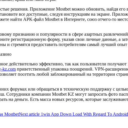
ые решения. Приложение Mostbet можно обновить, найдя его в A
становите все доступные, следуя инструкциям на экране. Прилож
можете найти APK-файл Mostbet в Интернете, союз отчего-то мес
овому признанию и популярности в сфере азартных развлечений 
олните регистрационную форму, указав свои личные данные, а за
ны и стремятся предоставить потребителям самый лучший опыт 
ное действительно эффективно, так как пользователи получают 
y-kz.com
приветственный упаковка поощрений. VPN-расширение д
позволяет посетить любой заблокированный на территории стра
онних форумах или обращаться в техническую поддержку с целью
ыш. Сотрудники компании Mostbet KZ могут запросить фото паспо
ть на деньги. Есть масса новых ресурсов, которые заслуживают 
н Mostbet
Next article
1win App Down Load With Regard To Android 