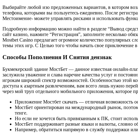
Выбирайте любой изо предложенных вариантов, в котором возл
телефона, которыми вы пользуетесь ежедневно. После регистра
Местоимение- можете управлять рисками и использовать функ
Подробную информацию можно найти в разделе “Вывод средств”
сайт казино, нажмите “Регистрация”, заполните несколько обяз
Mostbet Casino предлагает огромное количество популярных 
темы этих игр. С Целью того чтобы начать свое приключение в 
Способы Пополнения И Снятия дензнак
Букмекерский здание МостБет — данное известная онлайн-платф
заслужила уважение и слава наречие качества услуг и постоян
игрокам широкий спектр возможностей. Особенностью этой ком
доступа к азартным развлечениям, вам всего лишь нужно перей
через мой труп отдельного мобильного приложения, которое пр
Приложение Мостбет скачать — отличная возможность ос
МостБет ориентирован на международный рынок, поэтому
тенге.
Но если не хочется быть привязанным к ПК, стоит испол
МостБет поддерживает разные языки и валюты, словно об
Например, обратиться напрямую в службу поддержки или 