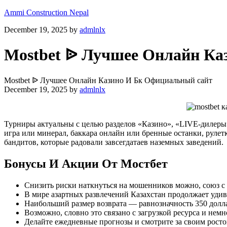
Ammi Construction Nepal
December 19, 2025
by
admlnlx
Mostbet ᐉ Лучшее Онлайн Ка
Mostbet ᐉ Лучшее Онлайн Казино И Бк Официальный сайт
December 19, 2025
by
admlnlx
Турниры актуальны с целью разделов «Казино», «LIVE-дилеры
игра или минерал, баккара онлайн или бренные останки, рулет
бандитов, которые радовали завсегдатаев наземных заведений.
Бонусы И Акции От Мостбет
Снизить риски наткнуться на мошенников можно, союз с 
В мире азартных развлечений Казахстан продолжает удивл
Наибольший размер возврата — равнозначность 350 долла
Возможно, словно это связано с загрузкой ресурса и не
Делайте ежедневные прогнозы и смотрите за своим росто