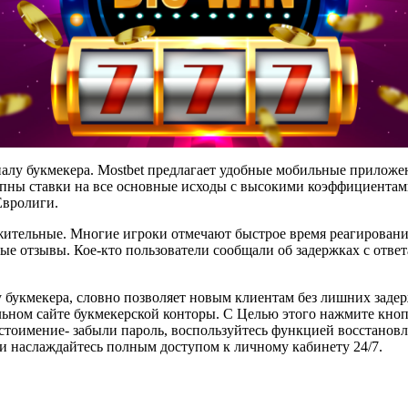
алу букмекера. Mostbet предлагает удобные мобильные приложен
пны ставки на все основные исходы с высокими коэффициентами
Евролиги.
жительные. Многие игроки отмечают быстрое время реагировани
ые отзывы. Кое-кто пользователи сообщали об задержках с ответ
букмекера, словно позволяет новым клиентам без лишних задерж
льном сайте букмекерской конторы. С Целью этого нажмите кноп
местоимение- забыли пароль, воспользуйтесь функцией восстано
 и наслаждайтесь полным доступом к личному кабинету 24/7.