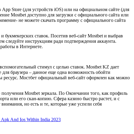
pp Store (для устройств iOS) или на официальном сайте (для
ение Mostbet доступно для загрузки с официального сайта или
тоимение- не можете скачать программу с официального сайта
и букмекерских ставок. Посетив веб-сайт Mostbet и выбрав
тем следуйте инструкциям ради подтверждения аккаунта.
работы в Интернете.
вспомогательный стимул с целью ставок. Mostbet KZ дает
ля браузера – данное еще одна возможность обойти
ны ресурс. Мостбет официальный веб-сайт оформлен как можно
 получения Mostbet зеркала. По Окончании того, как профиль
рта или его скан-копию. Сфера казино быстро растет, и с
внимания, но есть и те, которые уже успели себя
Apk And Ios Within India 2023