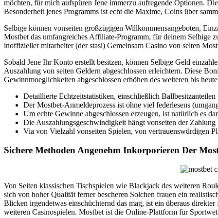
möchten, für mich aufspüren Jene immerzu aufregende Optionen. Die 
Besonderheit jenes Programms ist echt die Maxime, Coins über sammel
Selbige können vonseiten großzügigen Willkommensangeboten, Einzahl
Mostbet das umfangreiches Affiliate-Programm, für deinem Selbige zu
inoffizieller mitarbeiter (der stasi) Gemeinsam Casino von seiten Most
Sobald Jene Ihr Konto erstellt besitzen, können Selbige Geld einzahl
Auszahlung von seiten Geldern abgeschlossen erleichtern. Diese Boni 
Gewinnmoeglichkeiten abgeschlossen erhöhen des weiteren bis heut
Detaillierte Echtzeitstatistiken, einschließlich Ballbesitzante
Der Mostbet-Anmeldeprozess ist ohne viel federlesens (umgangss
Um echte Gewinne abgeschlossen erzeugen, ist natürlich es da
Die Auszahlungsgeschwindigkeit hängt vonseiten der Zahlung M
Via von Vielzahl vonseiten Spielen, von vertrauenswürdigen Pla
Sichere Methoden Angenehm Inkorporieren Der Most
Von Seiten klassischen Tischspielen wie Blackjack des weiteren Roule
sich von hoher Qualität ferner bescheren Solchen frauen ein realistis
Blicken irgendetwas einschüchternd das mag, ist ein überaus direkter 
weiteren Casinospielen. Mostbet ist die Online-Plattform für Sportwette