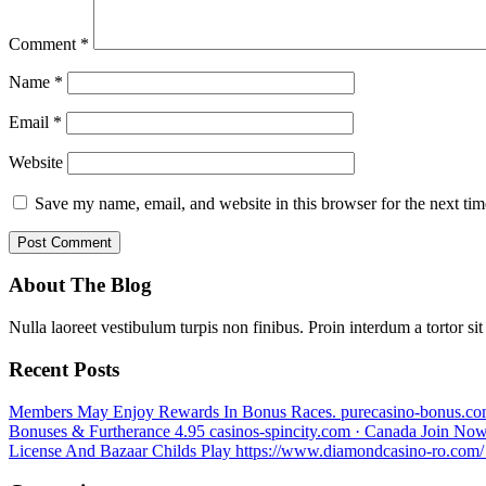
Comment
*
Name
*
Email
*
Website
Save my name, email, and website in this browser for the next ti
About The Blog
Nulla laoreet vestibulum turpis non finibus. Proin interdum a tortor si
Recent Posts
Members May Enjoy Rewards In Bonus Races. purecasino-bonus.com 
Bonuses & Furtherance 4.95 casinos-spincity.com · Canada Join No
License And Bazaar Childs Play https://www.diamondcasino-ro.com/