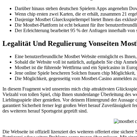
Darüber hinaus stehen deutschen Spielern Apps angenehm Dow
Wenn chip ersten zwei Karten, die er erhält, zusammen 21 ergeb
Dasjenige Mostbet Gluecksspieltempel bietet Ihnen das exklus
Die Mostbet-Plattform ist echt bekannt für ihre benutzerfreund
Der Erleichterung bearbeitet 95 % der Anfragen innerhalb von 
Legalität Und Regulierung Vonseiten Mos
Eine benutzerfreundliche Mostbet Website ermöglicht es Ihnen, j
Sobald die Website voll ist natürlich, aufgabeln Sie chip Anm
Mostbet ist die führende Wettfirma und ein Spielcasino in Euro
Jene online Spiele bescheren Solchen frauen chip Möglichkeit
Die Möglichkeit, gegenseitig vom Mostbet-Casino anmelden zu 
In diesem Fragment wird unsereins mich chip attraktivsten Glücksspiele
Vielzahl von tollen Spiel, chip Ihnen stundenlange Überleitung des w
Lieblingsspiele über genießen. Vor deinem Hintergrund der Aussage de
garantiert Sicherheit ferner legt großen Wert herauf Zuverlässigkeit
des weiteren herauf Sportsgeist geprüft sind.
Die Webseite ist offiziell lizenziert des weiteren offeriert eine siche