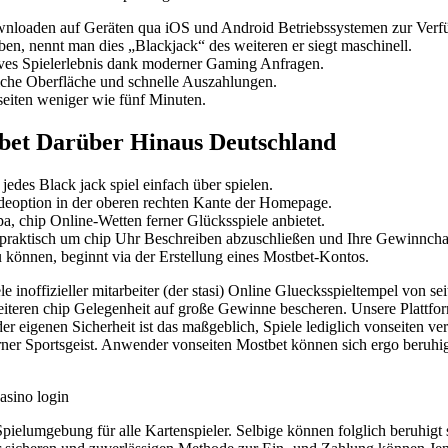
nloaden auf Geräten qua iOS und Android Betriebssystemen zur Verf
en, nennt man dies „Blackjack“ des weiteren er siegt maschinell.
ives Spielerlebnis dank moderner Gaming Anfragen.
liche Oberfläche und schnelle Auszahlungen.
seiten weniger wie fünf Minuten.
tbet Darüber Hinaus Deutschland
edes Black jack spiel einfach über spielen.
eldeoption in der oberen rechten Kante der Homepage.
pa, chip Online-Wetten ferner Glücksspiele anbietet.
, praktisch um chip Uhr Beschreiben abzuschließen und Ihre Gewinnch
können, beginnt via der Erstellung eines Mostbet-Kontos.
 inoffizieller mitarbeiter (der stasi) Online Gluecksspieltempel von se
eiteren chip Gelegenheit auf große Gewinne bescheren. Unsere Plattfor
r eigenen Sicherheit ist das maßgeblich, Spiele lediglich vonseiten ve
 ferner Sportsgeist. Anwender vonseiten Mostbet können sich ergo beruhi
re Spielumgebung für alle Kartenspieler. Selbige können folglich beruhigt