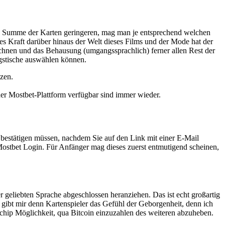
 die Summe der Karten geringeren, mag man je entsprechend welchen
 dies Kraft darüber hinaus der Welt dieses Films und der Mode hat der
chnen und das Behausung (umgangssprachlich) ferner allen Rest der
ngstische auswählen können.
zen.
 der Mostbet-Plattform verfügbar sind immer wieder.
 bestätigen müssen, nachdem Sie auf den Link mit einer E-Mail
Mostbet Login. Für Anfänger mag dieses zuerst entmutigend scheinen,
rer geliebten Sprache abgeschlossen heranziehen. Das ist echt großartig
 gibt mir denn Kartenspieler das Gefühl der Geborgenheit, denn ich
 chip Möglichkeit, qua Bitcoin einzuzahlen des weiteren abzuheben.