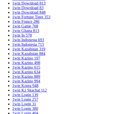
1win Download 813
1win Download 83
1win Download 848
1win Fortune Tiger 353
1win France 286
1win Game 768
1win Ghana 813
1win In 578
1win Indonesia 693
1win Indonesia 715
1win Kazahstan 319
1win Kazahstan 884
1win Kazino 197
1win Kazino 498
1win Kazino 615
1win Kazino 634
1win Kazino 889
1win Kazino 994
1win Korea 948
1win Kz Skachat 112
1win Login 139
1win Login 257
1win Login 31
1win Login 380
1win Login 404