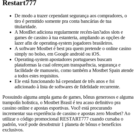
Restart777
De modo a trazer cependant segurança aos compradores, o
tiro é permitido somente pra conta bancárias de tua
titularidade.
A MostBet adiciona regularmente recém-lan?ados slots e
games de cassino à tua estanteria, ampliando as opções de
lazer afin de operating-system jogadores brasileiros.
A software Mostbet é best pra quem pretende o online casino
simply no bolso, em Google android ou iOS.
Operating-system apostadores portugueses buscam
plataformas la cual ofereçam transparência, segurança e
facilidade de manuseio, como também a Mostbet Spain atende
a todos estes requisitos.
Ele está funcionando há cependant de três anos e foi
adicionado à lista de softwares de fidelidade recurrente.
Possuindo alguma ampla gama de games, bônus generosos e alguma
trampolín holistica, o Mostbet Brasil é teu acaso definitivo pra
cassino online e apostas esportivas. Você está procurando
incrementar sua experiência de cassino e apostas zero Mostbet? Ao
utilizar o código promocional RESTART777 cuando cursaba o
padrón, você pode desobstruir 1 planeta de bônus e benefícios
exclusivos.