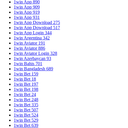
1win App 890
1win App 909
1win App 919
1win App 931
1win App Download 275
1win App Download 517
1win App Login 344
1win Argentina 342
1win Aviator 191
1win Aviator 886
1win Aviator Login 328
1win Azerbaycan 93
1win Bahis 701
1win Bangladesh 689
1win Bet 159
1win Bet 18
1win Bet 197
1win Bet 198
1win Bet 24
1win Bet 248
1win Bet 335
1win Bet 507
1win Bet 524
1win Bet 529
1win Bet 639