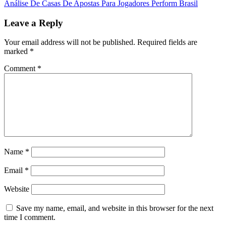
Análise De Casas De Apostas Para Jogadores Perform Brasil
Leave a Reply
Your email address will not be published.
Required fields are
marked
*
Comment
*
Name
*
Email
*
Website
Save my name, email, and website in this browser for the next
time I comment.