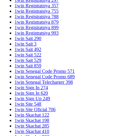
1win Registratsiya 297
1win Registratsiya 357
1win Registratsiya 755
1win Registratsiya 788
1win Registratsiya 879
1win Registratsiya 899
1win Registratsiya 993
1win Sait 290
1win Sait 3
1win Sait 492
1win Sait 522
1win Sait 529
1win Sait 859
1win Senegal Code Promo 571
1win Senegal Code Promo 689
1win Senegal Telecharger 398
1win Sign In 274
1win Sign In 620
1win Sign Up 249
1win Site 548
1win Site Oficial 706
1win Skachat 122
1win Skachat 198
1win Skachat 285
1win Skachat 410