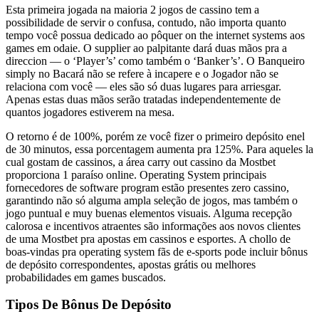
Esta primeira jogada na maioria 2 jogos de cassino tem a
possibilidade de servir o confusa, contudo, não importa quanto
tempo você possua dedicado ao pôquer on the internet systems aos
games em odaie. O supplier ao palpitante dará duas mãos pra a
direccion — o ‘Player’s’ como também o ‘Banker’s’. O Banqueiro
simply no Bacará não se refere à incapere e o Jogador não se
relaciona com você — eles são só duas lugares para arriesgar.
Apenas estas duas mãos serão tratadas independentemente de
quantos jogadores estiverem na mesa.
O retorno é de 100%, porém ze você fizer o primeiro depósito enel
de 30 minutos, essa porcentagem aumenta pra 125%. Para aqueles la
cual gostam de cassinos, a área carry out cassino da Mostbet
proporciona 1 paraíso online. Operating System principais
fornecedores de software program estão presentes zero cassino,
garantindo não só alguma ampla seleção de jogos, mas também o
jogo puntual e muy buenas elementos visuais. Alguma recepção
calorosa e incentivos atraentes são informações aos novos clientes
de uma Mostbet pra apostas em cassinos e esportes. A chollo de
boas-vindas pra operating system fãs de e-sports pode incluir bônus
de depósito correspondentes, apostas grátis ou melhores
probabilidades em games buscados.
Tipos De Bônus De Depósito