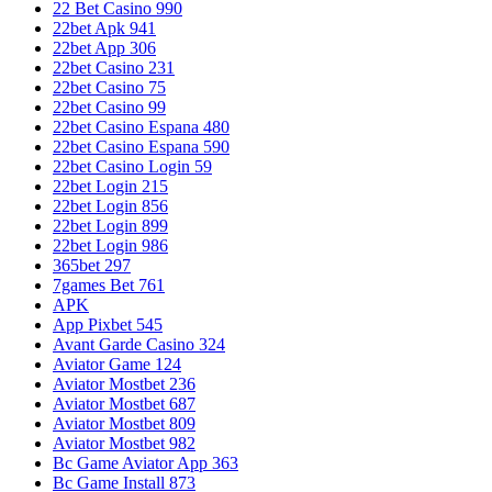
22 Bet Casino 990
22bet Apk 941
22bet App 306
22bet Casino 231
22bet Casino 75
22bet Casino 99
22bet Casino Espana 480
22bet Casino Espana 590
22bet Casino Login 59
22bet Login 215
22bet Login 856
22bet Login 899
22bet Login 986
365bet 297
7games Bet 761
APK
App Pixbet 545
Avant Garde Casino 324
Aviator Game 124
Aviator Mostbet 236
Aviator Mostbet 687
Aviator Mostbet 809
Aviator Mostbet 982
Bc Game Aviator App 363
Bc Game Install 873