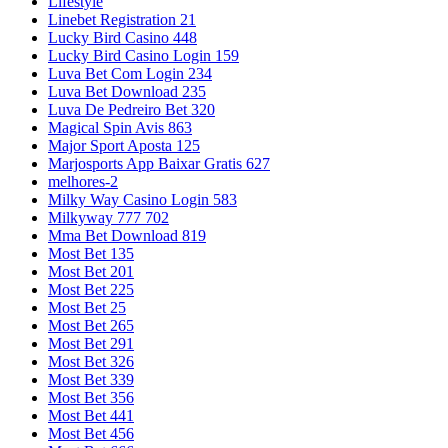
Lifestyle
Linebet Registration 21
Lucky Bird Casino 448
Lucky Bird Casino Login 159
Luva Bet Com Login 234
Luva Bet Download 235
Luva De Pedreiro Bet 320
Magical Spin Avis 863
Major Sport Aposta 125
Marjosports App Baixar Gratis 627
melhores-2
Milky Way Casino Login 583
Milkyway 777 702
Mma Bet Download 819
Most Bet 135
Most Bet 201
Most Bet 225
Most Bet 25
Most Bet 265
Most Bet 291
Most Bet 326
Most Bet 339
Most Bet 356
Most Bet 441
Most Bet 456