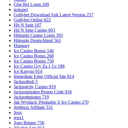
Gbg Bet Login 209
gokspel
Gullybet Download Apk Latest Version 237
Gullybet Online 822
Hit N Spin 107
Hit N Spin Casino 603
Hitnspin Casino Login 393
Hitnspin Deutschland 563
Hungary
Ice Casino Bonus 146
Ice Casino Bonus 268
Ice Casino Bonus 750
Ice Casino Gry Za 1 Gr 188
Ice Kasyno 914
Immediate Edge Official Site 814
Jackpotbob 5
Jackpotcity Casino 919
Jackpotpiraten Promo Code 918
Jackpottpiraten 719
Jak Wyplacic Pieniadze Z Ice Casino 270
Jeetbuzz Affiliate 531
Jeux
jeux1
Jogo Betano 756
Jokabet App 914