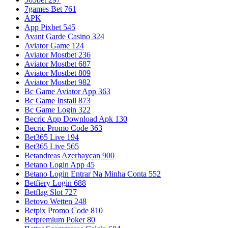
7games Bet 761
APK
App Pixbet 545
Avant Garde Casino 324
Aviator Game 124
Aviator Mostbet 236
Aviator Mostbet 687
Aviator Mostbet 809
Aviator Mostbet 982
Bc Game Aviator App 363
Bc Game Install 873
Bc Game Login 322
Becric App Download Apk 130
Becric Promo Code 363
Bet365 Live 194
Bet365 Live 565
Betandreas Azerbaycan 900
Betano Login App 45
Betano Login Entrar Na Minha Conta 552
Betfiery Login 688
Betflag Slot 727
Betovo Wetten 248
Betpix Promo Code 810
Betpremium Poker 80