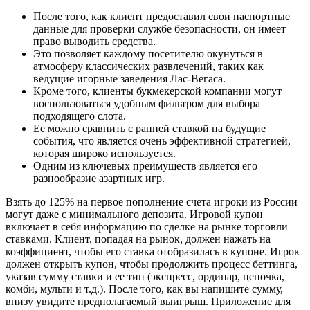
После того, как клиент предоставил свои паспортные
данные для проверки службе безопасности, он имеет
право выводить средства.
Это позволяет каждому посетителю окунуться в
атмосферу классических развлечений, таких как
ведущие игорные заведения Лас-Вегаса.
Кроме того, клиенты букмекерской компании могут
воспользоваться удобным фильтром для выбора
подходящего слота.
Ее можно сравнить с ранней ставкой на будущие
события, что является очень эффективной стратегией,
которая широко используется.
Одним из ключевых преимуществ является его
разнообразие азартных игр.
Взять до 125% на первое пополнение счета игроки из России
могут даже с минимального депозита. Игровой купон
включает в себя информацию по сделке на рынке торговли
ставками. Клиент, попадая на рынок, должен нажать на
коэффициент, чтобы его ставка отобразилась в купоне. Игрок
должен открыть купон, чтобы продолжить процесс беттинга,
указав сумму ставки и ее тип (экспресс, ординар, цепочка,
комби, мульти и т.д.). После того, как вы напишите сумму,
внизу увидите предполагаемый выигрыш. Приложение для