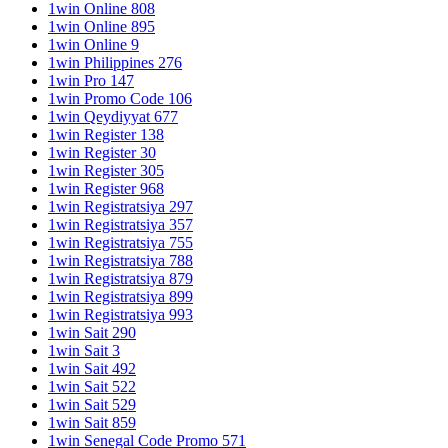
1win Online 808
1win Online 895
1win Online 9
1win Philippines 276
1win Pro 147
1win Promo Code 106
1win Qeydiyyat 677
1win Register 138
1win Register 30
1win Register 305
1win Register 968
1win Registratsiya 297
1win Registratsiya 357
1win Registratsiya 755
1win Registratsiya 788
1win Registratsiya 879
1win Registratsiya 899
1win Registratsiya 993
1win Sait 290
1win Sait 3
1win Sait 492
1win Sait 522
1win Sait 529
1win Sait 859
1win Senegal Code Promo 571