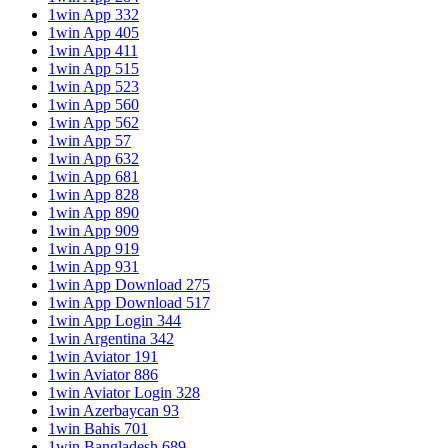
1win App 332
1win App 405
1win App 411
1win App 515
1win App 523
1win App 560
1win App 562
1win App 57
1win App 632
1win App 681
1win App 828
1win App 890
1win App 909
1win App 919
1win App 931
1win App Download 275
1win App Download 517
1win App Login 344
1win Argentina 342
1win Aviator 191
1win Aviator 886
1win Aviator Login 328
1win Azerbaycan 93
1win Bahis 701
1win Bangladesh 689