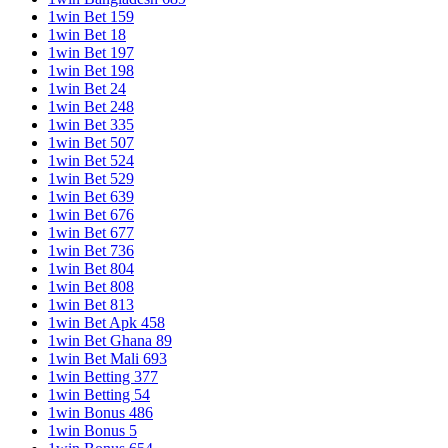
1win Bet 159
1win Bet 18
1win Bet 197
1win Bet 198
1win Bet 24
1win Bet 248
1win Bet 335
1win Bet 507
1win Bet 524
1win Bet 529
1win Bet 639
1win Bet 676
1win Bet 677
1win Bet 736
1win Bet 804
1win Bet 808
1win Bet 813
1win Bet Apk 458
1win Bet Ghana 89
1win Bet Mali 693
1win Betting 377
1win Betting 54
1win Bonus 486
1win Bonus 5