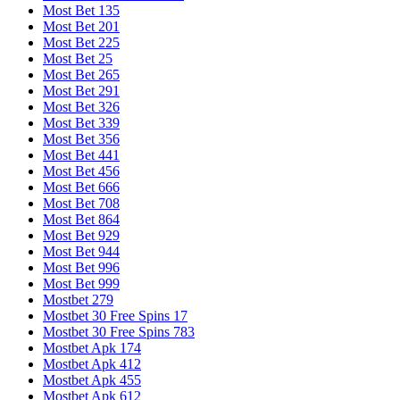
Most Bet 135
Most Bet 201
Most Bet 225
Most Bet 25
Most Bet 265
Most Bet 291
Most Bet 326
Most Bet 339
Most Bet 356
Most Bet 441
Most Bet 456
Most Bet 666
Most Bet 708
Most Bet 864
Most Bet 929
Most Bet 944
Most Bet 996
Most Bet 999
Mostbet 279
Mostbet 30 Free Spins 17
Mostbet 30 Free Spins 783
Mostbet Apk 174
Mostbet Apk 412
Mostbet Apk 455
Mostbet Apk 612