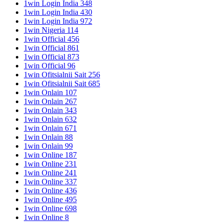
1win Login India 348
1win Login India 430
1win Login India 972
1win Nigeria 114
1win Official 456
1win Official 861
1win Official 873
1win Official 96
1win Ofitsialnii Sait 256
1win Ofitsialnii Sait 685
1win Onlain 107
1win Onlain 267
1win Onlain 343
1win Onlain 632
1win Onlain 671
1win Onlain 88
1win Onlain 99
1win Online 187
1win Online 231
1win Online 241
1win Online 337
1win Online 436
1win Online 495
1win Online 698
1win Online 8