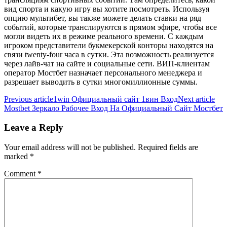
вид спорта и какую игру вы хотите посмотреть. Используя
опцию мультибет, вы также можете делать ставки на ряд
событий, которые транслируются в прямом эфире, чтобы все
могли видеть их в режиме реального времени. С каждым
игроком представители букмекерской конторы находятся на
связи twenty-four часа в сутки. Эта возможность реализуется
через лайв-чат на сайте и социальные сети. ВИП-клиентам
оператор Мостбет назначает персонального менеджера и
разрешает выводить в сутки многомиллионные суммы.
Previous article
1win Официальный сайт 1вин Вход
Next article
Mostbet Зеркало Рабочее Вход На Официальный Сайт Мостбет
Leave a Reply
Your email address will not be published.
Required fields are
marked
*
Comment
*