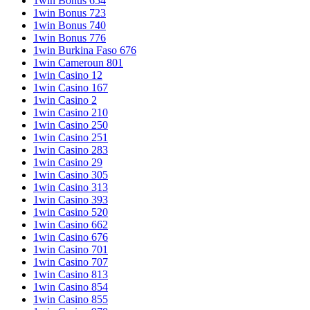
1win Bonus 654
1win Bonus 723
1win Bonus 740
1win Bonus 776
1win Burkina Faso 676
1win Cameroun 801
1win Casino 12
1win Casino 167
1win Casino 2
1win Casino 210
1win Casino 250
1win Casino 251
1win Casino 283
1win Casino 29
1win Casino 305
1win Casino 313
1win Casino 393
1win Casino 520
1win Casino 662
1win Casino 676
1win Casino 701
1win Casino 707
1win Casino 813
1win Casino 854
1win Casino 855