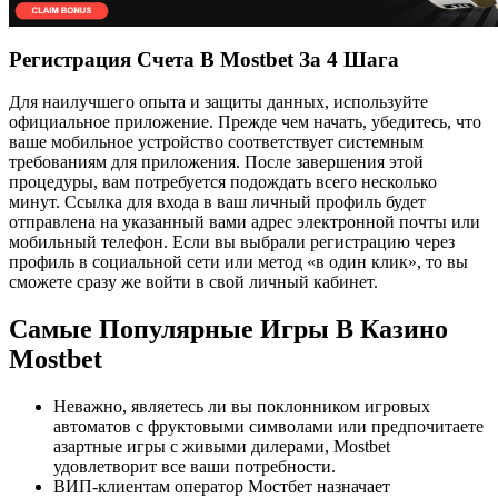
Регистрация Счета В Mostbet За 4 Шага
Для наилучшего опыта и защиты данных, используйте
официальное приложение. Прежде чем начать, убедитесь, что
ваше мобильное устройство соответствует системным
требованиям для приложения. После завершения этой
процедуры, вам потребуется подождать всего несколько
минут. Ссылка для входа в ваш личный профиль будет
отправлена на указанный вами адрес электронной почты или
мобильный телефон. Если вы выбрали регистрацию через
профиль в социальной сети или метод «в один клик», то вы
сможете сразу же войти в свой личный кабинет.
Самые Популярные Игры В Казино
Mostbet
Неважно, являетесь ли вы поклонником игровых
автоматов с фруктовыми символами или предпочитаете
азартные игры с живыми дилерами, Mostbet
удовлетворит все ваши потребности.
ВИП-клиентам оператор Мостбет назначает