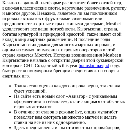
Казино на данной платформе располагает более сотней игр,
включая классические слоты, карточные развлечения, рулетку
и многое другое. Неважно, являетесь ли вы поклонником
игровых автоматов с фруктовыми символами или
предпочитаете азартные игры с живыми дилерами, Mostbet
удовлетворит все ваши потребности. Кыргызстан, страна,
богатая культурой и природной красотой, также имеет свой
вклад в мир азартных развлечений. В последние годы
Кыргызстан стал домом для многих азартных игроков, и
одним из самых популярных игровых операторов в этой
стране является Мостбет. История возникновения Mostbet в
Кыргызстане началась с открытия дверей этой букмекерской
конторы в СНГ. Созданный в this year
bonuslar mavjud
году,
быстро стал популярным брендом среди ставок на спорт и
азартных игр.
Только если оценка каждого игрока верна, эта ставка
будет успешной.
На сайте есть новый слот «Авиатор» с уникальным
оформлением и геймплеем, отличающимся от обычных
игровых автоматов.
В отличие от ставок в режиме live, опция мультибет
позволяет вам смотреть множество матчей и делать
ставки на все из них одновременно.
Здесь представлены игры от известных провайдеров,