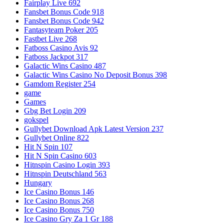
Fairplay Live 692
Fansbet Bonus Code 918
Fansbet Bonus Code 942
Fantasyteam Poker 205
Fastbet Live 268
Fatboss Casino Avis 92
Fatboss Jackpot 317
Galactic Wins Casino 487
Galactic Wins Casino No Deposit Bonus 398
Gamdom Register 254
game
Games
Gbg Bet Login 209
gokspel
Gullybet Download Apk Latest Version 237
Gullybet Online 822
Hit N Spin 107
Hit N Spin Casino 603
Hitnspin Casino Login 393
Hitnspin Deutschland 563
Hungary
Ice Casino Bonus 146
Ice Casino Bonus 268
Ice Casino Bonus 750
Ice Casino Gry Za 1 Gr 188