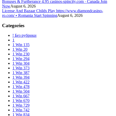
Bonuses & Furtherance 4.95 casinos-spincity.com · Canada Join
Now
August 6, 2026
License And Bazaar Childs Play https://www.diamondcasino-
ro.com/ • Romania Start Spinning
August 6, 2026
Categories
! Без рубрики
1
1 Win 135
1 Win 20
1 Win 230
1 Win 294
1 Win 304
1 Win 373
1 Win 387
1 Win 394
1 Win 422
1 Win 478
1 Win 504
1 Win 667
1 Win 670
1 Win 729
1 Win 742
1 Win 834