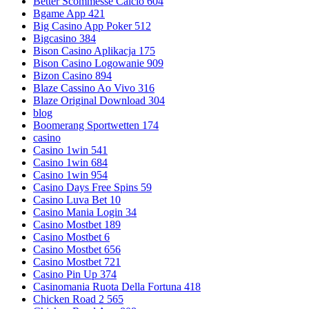
Better Scommesse Calcio 604
Bgame App 421
Big Casino App Poker 512
Bigcasino 384
Bison Casino Aplikacja 175
Bison Casino Logowanie 909
Bizon Casino 894
Blaze Cassino Ao Vivo 316
Blaze Original Download 304
blog
Boomerang Sportwetten 174
casino
Casino 1win 541
Casino 1win 684
Casino 1win 954
Casino Days Free Spins 59
Casino Luva Bet 10
Casino Mania Login 34
Casino Mostbet 189
Casino Mostbet 6
Casino Mostbet 656
Casino Mostbet 721
Casino Pin Up 374
Casinomania Ruota Della Fortuna 418
Chicken Road 2 565