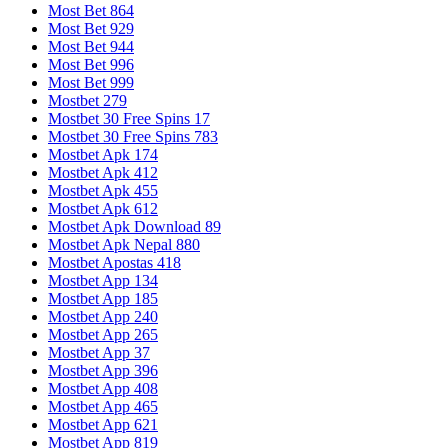
Most Bet 864
Most Bet 929
Most Bet 944
Most Bet 996
Most Bet 999
Mostbet 279
Mostbet 30 Free Spins 17
Mostbet 30 Free Spins 783
Mostbet Apk 174
Mostbet Apk 412
Mostbet Apk 455
Mostbet Apk 612
Mostbet Apk Download 89
Mostbet Apk Nepal 880
Mostbet Apostas 418
Mostbet App 134
Mostbet App 185
Mostbet App 240
Mostbet App 265
Mostbet App 37
Mostbet App 396
Mostbet App 408
Mostbet App 465
Mostbet App 621
Mostbet App 819