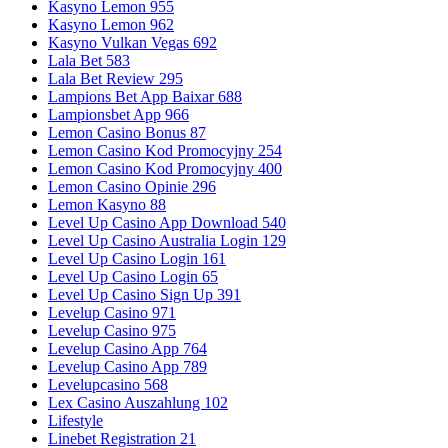
Kasyno Lemon 955
Kasyno Lemon 962
Kasyno Vulkan Vegas 692
Lala Bet 583
Lala Bet Review 295
Lampions Bet App Baixar 688
Lampionsbet App 966
Lemon Casino Bonus 87
Lemon Casino Kod Promocyjny 254
Lemon Casino Kod Promocyjny 400
Lemon Casino Opinie 296
Lemon Kasyno 88
Level Up Casino App Download 540
Level Up Casino Australia Login 129
Level Up Casino Login 161
Level Up Casino Login 65
Level Up Casino Sign Up 391
Levelup Casino 971
Levelup Casino 975
Levelup Casino App 764
Levelup Casino App 789
Levelupcasino 568
Lex Casino Auszahlung 102
Lifestyle
Linebet Registration 21