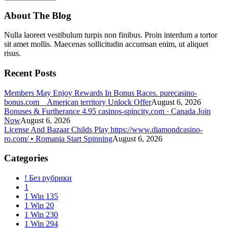
About The Blog
Nulla laoreet vestibulum turpis non finibus. Proin interdum a tortor
sit amet mollis. Maecenas sollicitudin accumsan enim, ut aliquet
risus.
Recent Posts
Members May Enjoy Rewards In Bonus Races. purecasino-
bonus.com _ American territory Unlock Offer
August 6, 2026
Bonuses & Furtherance 4.95 casinos-spincity.com · Canada Join
Now
August 6, 2026
License And Bazaar Childs Play https://www.diamondcasino-
ro.com/ • Romania Start Spinning
August 6, 2026
Categories
! Без рубрики
1
1 Win 135
1 Win 20
1 Win 230
1 Win 294