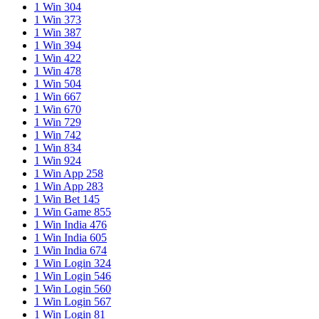
1 Win 304
1 Win 373
1 Win 387
1 Win 394
1 Win 422
1 Win 478
1 Win 504
1 Win 667
1 Win 670
1 Win 729
1 Win 742
1 Win 834
1 Win 924
1 Win App 258
1 Win App 283
1 Win Bet 145
1 Win Game 855
1 Win India 476
1 Win India 605
1 Win India 674
1 Win Login 324
1 Win Login 546
1 Win Login 560
1 Win Login 567
1 Win Login 81