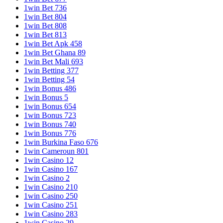
1win Bet 736
1win Bet 804
1win Bet 808
1win Bet 813
1win Bet Apk 458
1win Bet Ghana 89
1win Bet Mali 693
1win Betting 377
1win Betting 54
1win Bonus 486
1win Bonus 5
1win Bonus 654
1win Bonus 723
1win Bonus 740
1win Bonus 776
1win Burkina Faso 676
1win Cameroun 801
1win Casino 12
1win Casino 167
1win Casino 2
1win Casino 210
1win Casino 250
1win Casino 251
1win Casino 283
1win Casino 29