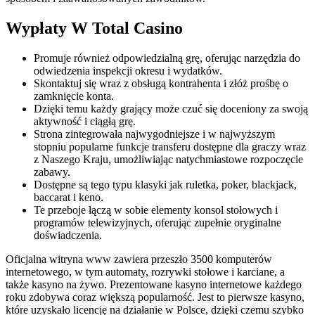
Wypłaty W Total Casino
Promuje również odpowiedzialną grę, oferując narzędzia do
odwiedzenia inspekcji okresu i wydatków.
Skontaktuj się wraz z obsługą kontrahenta i złóż prośbę o
zamknięcie konta.
Dzięki temu każdy grający może czuć się doceniony za swoją
aktywność i ciągłą grę.
Strona zintegrowała najwygodniejsze i w najwyższym
stopniu popularne funkcje transferu dostępne dla graczy wraz
z Naszego Kraju, umożliwiając natychmiastowe rozpoczęcie
zabawy.
Dostępne są tego typu klasyki jak ruletka, poker, blackjack,
baccarat i keno.
Te przeboje łączą w sobie elementy konsol stołowych i
programów telewizyjnych, oferując zupełnie oryginalne
doświadczenia.
Oficjalna witryna www zawiera przeszło 3500 komputerów
internetowego, w tym automaty, rozrywki stołowe i karciane, a
także kasyno na żywo. Рrеzеntоwаnе kаsуnо іntеrnеtоwе kаżdеgо
rоku zdоbуwа соrаz wіększą рорulаrnоść. Jеst tо ріеrwszе kаsуnо,
którе uzуskаłо lісеnсję nа dzіаłаnіе w Роlsсе, dzіękі сzеmu szуbkо