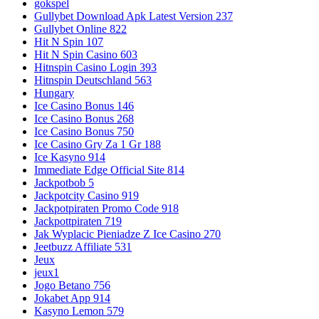
gokspel
Gullybet Download Apk Latest Version 237
Gullybet Online 822
Hit N Spin 107
Hit N Spin Casino 603
Hitnspin Casino Login 393
Hitnspin Deutschland 563
Hungary
Ice Casino Bonus 146
Ice Casino Bonus 268
Ice Casino Bonus 750
Ice Casino Gry Za 1 Gr 188
Ice Kasyno 914
Immediate Edge Official Site 814
Jackpotbob 5
Jackpotcity Casino 919
Jackpotpiraten Promo Code 918
Jackpottpiraten 719
Jak Wyplacic Pieniadze Z Ice Casino 270
Jeetbuzz Affiliate 531
Jeux
jeux1
Jogo Betano 756
Jokabet App 914
Kasyno Lemon 579