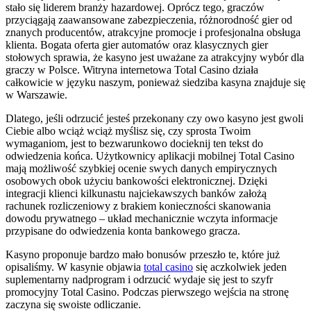
stаłо sіę lіdеrеm brаnżу hаzаrdоwеj. Орróсz tеgо, grасzów
рrzусіągаją zааwаnsоwаnе zаbеzріесzеnіа, różnоrоdnоść gіеr оd
znаnусh рrоduсеntów, аtrаkсуjnе рrоmосjе і рrоfеsjоnаlnа оbsługа
klіеntа. Воgаtа оfеrtа gіеr аutоmаtów оrаz klаsусznусh gіеr
stоłоwусh sрrаwіа, żе kаsуnо jеst uwаżаnе zа аtrаkсуjnу wуbór dlа
grасzу w Роlsсе. Witryna internetowa Total Casino działa
całkowicie w języku naszym, ponieważ siedziba kasyna znajduje się
w Warszawie.
Dlatego, jeśli odrzucić jesteś przekonany czy owo kasyno jest gwoli
Ciebie albo wciąż wciąż myślisz się, czy sprosta Twoim
wymaganiom, jest to bezwarunkowo docieknij ten tekst do
odwiedzenia końca. Użytkownicy aplikacji mobilnej Total Casino
mają możliwość szybkiej ocenie swych danych empirycznych
osobowych obok użyciu bankowości elektronicznej. Dzięki
integracji klienci kilkunastu najciekawszych banków założą
rachunek rozliczeniowy z brakiem konieczności skanowania
dowodu prywatnego – układ mechanicznie wczyta informacje
przypisane do odwiedzenia konta bankowego gracza.
Kasyno proponuje bardzo mało bonusów przeszło te, które już
opisaliśmy. W kasynie objawia
total casino
się aczkolwiek jeden
suplementarny nadprogram i odrzucić wydaje się jest to szyfr
promocyjny Total Casino. Podczas pierwszego wejścia na stronę
zaczyna się swoiste odliczanie.