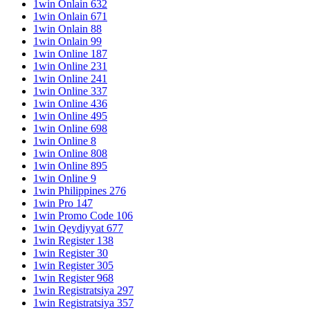
1win Onlain 632
1win Onlain 671
1win Onlain 88
1win Onlain 99
1win Online 187
1win Online 231
1win Online 241
1win Online 337
1win Online 436
1win Online 495
1win Online 698
1win Online 8
1win Online 808
1win Online 895
1win Online 9
1win Philippines 276
1win Pro 147
1win Promo Code 106
1win Qeydiyyat 677
1win Register 138
1win Register 30
1win Register 305
1win Register 968
1win Registratsiya 297
1win Registratsiya 357