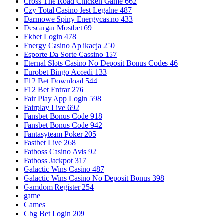
Cross The Road Chicken Game 662
Czy Total Casino Jest Legalne 487
Darmowe Spiny Energycasino 433
Descargar Mostbet 69
Ekbet Login 478
Energy Casino Aplikacja 250
Esporte Da Sorte Cassino 157
Eternal Slots Casino No Deposit Bonus Codes 46
Eurobet Bingo Accedi 133
F12 Bet Download 544
F12 Bet Entrar 276
Fair Play App Login 598
Fairplay Live 692
Fansbet Bonus Code 918
Fansbet Bonus Code 942
Fantasyteam Poker 205
Fastbet Live 268
Fatboss Casino Avis 92
Fatboss Jackpot 317
Galactic Wins Casino 487
Galactic Wins Casino No Deposit Bonus 398
Gamdom Register 254
game
Games
Gbg Bet Login 209