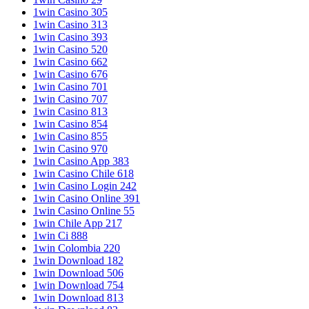
1win Casino 305
1win Casino 313
1win Casino 393
1win Casino 520
1win Casino 662
1win Casino 676
1win Casino 701
1win Casino 707
1win Casino 813
1win Casino 854
1win Casino 855
1win Casino 970
1win Casino App 383
1win Casino Chile 618
1win Casino Login 242
1win Casino Online 391
1win Casino Online 55
1win Chile App 217
1win Ci 888
1win Colombia 220
1win Download 182
1win Download 506
1win Download 754
1win Download 813