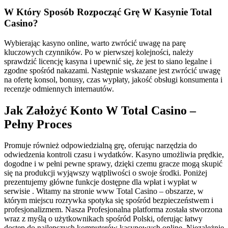
W Który Sposób Rozpocząć Grę W Kasynie Total
Casino?
Wybierając kasyno online, warto zwrócić uwagę na parę
kluczowych czynników. Po w pierwszej kolejności, należy
sprawdzić licencję kasyna i upewnić się, że jest to siano legalne i
zgodne spośród nakazami. Następnie wskazane jest zwrócić uwagę
na ofertę konsol, bonusy, czas wypłaty, jakość obsługi konsumenta i
recenzje odmiennych internautów.
Jak Założyć Konto W Total Casino –
Pełny Proces
Promuje również odpowiedzialną grę, oferując narzędzia do
odwiedzenia kontroli czasu i wydatków. Kasyno umożliwia prędkie,
dogodne i w pełni pewne sprawy, dzięki czemu gracze mogą skupić
się na produkcji wyjąwszy wątpliwości o swoje środki. Poniżej
prezentujemy główne funkcje dostępne dla wpłat i wypłat w
serwisie . Witamy na stronie www Total Casino – obszarze, w
którym miejscu rozrywka spotyka się spośród bezpieczeństwem i
profesjonalizmem. Nasza Profesjonalna platforma została stworzona
wraz z myślą o użytkownikach spośród Polski, oferując łatwy
dostęp do najlepszych komputerów kasynowych online. Niezależnie