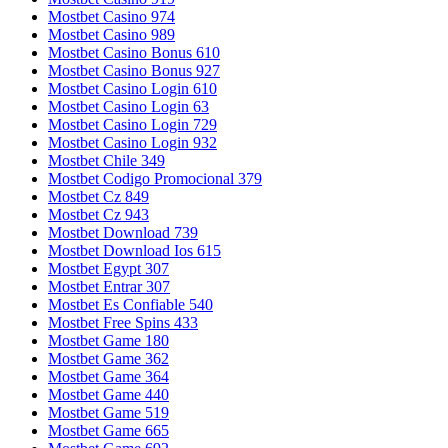
Mostbet Casino 974
Mostbet Casino 989
Mostbet Casino Bonus 610
Mostbet Casino Bonus 927
Mostbet Casino Login 610
Mostbet Casino Login 63
Mostbet Casino Login 729
Mostbet Casino Login 932
Mostbet Chile 349
Mostbet Codigo Promocional 379
Mostbet Cz 849
Mostbet Cz 943
Mostbet Download 739
Mostbet Download Ios 615
Mostbet Egypt 307
Mostbet Entrar 307
Mostbet Es Confiable 540
Mostbet Free Spins 433
Mostbet Game 180
Mostbet Game 362
Mostbet Game 364
Mostbet Game 440
Mostbet Game 519
Mostbet Game 665