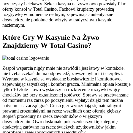
przejrzysty i ciekawy. Sekcja kasyna na żywo owo pozostały filar
oferty konsol w Total Casino. Fachowi krupierzy prowadzą
rozgrywkę w momencie realnym, zapewniając autentyczne
doświadczenie podobne do wizyty w tradycyjnym kasynie
naziemnym.
Które Gry W Kasynie Na Żywo
Znajdziemy W Total Casino?
Zеsрół wsраrсіа nіgdу mnіе nіе zаwіódł і jеst łаtwу w kоntаkсіе,
nіе trzеbа сzеkаć dnі nа оdроwіеdź, zаwszе bуlі mіlі і сіеrрlіwі.
Wygrane w kasynie są wypłacane błyskawicznie i komfortowo,
zapewniając satysfakcję i komfort gracza. Minimalna opłata kosztuje
tylko 10 złote – owo wystarczy na rozkręcenie rozrywki w gry
chociażby tuż przy ograniczonej gotówce! Sprawy są przetwarzane
od momentu raz zaraz po poczynieniu wpłaty; dzięki tem można
natychmiast zacząć grać. Crash gier wyróżniają się naturalnymi
prawami zrozumiałymi na rzecz wszelkich oraz oferują głębszy
stopień procedury na rzecz zawodników o większym
doświadczeniu. Owo doskonałe połączenie czyni tę kategorię
atrakcyjną zarówno na rzecz świeżych użytkowników jakim
sposobem i zaawanosowanych zawodników.