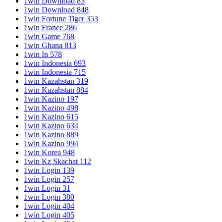
1win Download 83
1win Download 848
1win Fortune Tiger 353
1win France 286
1win Game 768
1win Ghana 813
1win In 578
1win Indonesia 693
1win Indonesia 715
1win Kazahstan 319
1win Kazahstan 884
1win Kazino 197
1win Kazino 498
1win Kazino 615
1win Kazino 634
1win Kazino 889
1win Kazino 994
1win Korea 948
1win Kz Skachat 112
1win Login 139
1win Login 257
1win Login 31
1win Login 380
1win Login 404
1win Login 405