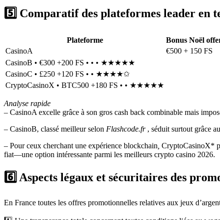
5️⃣ Comparatif des plateformes leader en t
Plateforme
Bonus Noël offe
CasinoA
€500 + 150 FS
CasinoB • €300 +200 FS • • • ★★★★★
CasinoC • £250 +120 FS • • ★★★★✩
CryptoCasinoX • BTC500 +180 FS • • ★★★★★
Analyse rapide
– CasinoA excelle grâce à son gros cash back combinable mais impose
– CasinoB, classé meilleur selon
Flashcode.fr
, séduit surtout grâce 
– Pour ceux cherchant une expérience blockchain
,
CryptoCasinoX* pro
fiat—une option intéressante parmi les meilleurs crypto casino 2026.
6️⃣ Aspects légaux et sécuritaires des prom
En France toutes les offres promotionnelles relatives aux jeux d’arg