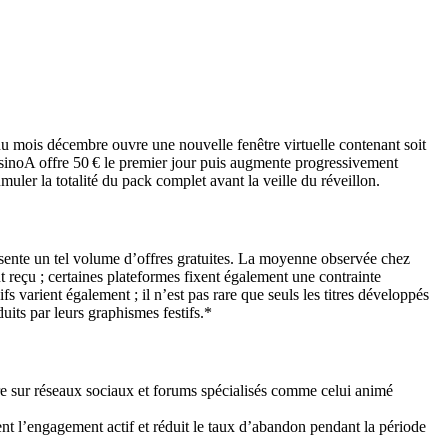
u mois décembre ouvre une nouvelle fenêtre virtuelle contenant soit
sinoA offre 50 € le premier jour puis augmente progressivement
uler la totalité du pack complet avant la veille du réveillon.
ésente un tel volume d’offres gratuites. La moyenne observée chez
 reçu ; certaines plateformes fixent également une contrainte
 varient également ; il n’est pas rare que seuls les titres développés
uits par leurs graphismes festifs.*
e sur réseaux sociaux et forums spécialisés comme celui animé
ent l’engagement actif et réduit le taux d’abandon pendant la période