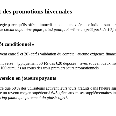
nt des promotions hivernales
ilégié parce qu’ils offrent immédiatement une expérience ludique sans pr
e circuit dopaminergique ; c’est pourquoi même un petit pack de 10 fre
ôt conditionnel »
ent entre 5 et 20) après validation du compte ; aucune exigence financi
t versé – typiquement 50 FS dès €20 déposés – avec souvent deux nive
€100 cumulés au cours des trois premiers jours promotionnels.​
nversion en joueurs payants
que 68 % des utilisateurs activent leurs tours gratuits dans l’heure sui
me un revenu moyen supérieur à €45 grâce aux mises supplémentaires imp
ing plutôt que purement du plaisir offert.