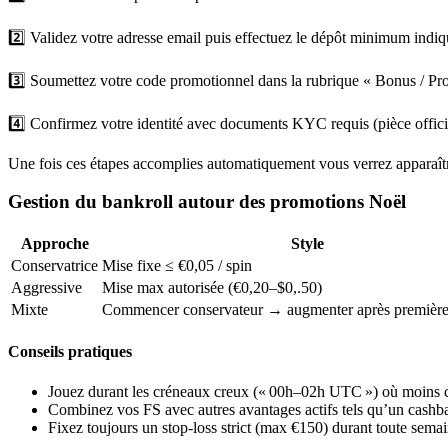
2️⃣ Validez votre adresse email puis effectuez le dépôt minimum indiq
3️⃣ Soumettez votre code promotionnel dans la rubrique « Bonus / Pr
4️⃣ Confirmez votre identité avec documents KYC requis (pièce officiel
Une fois ces étapes accomplies automatiquement vous verrez apparaître
Gestion du bankroll autour des promotions Noël
Approche
Style
Conservatrice
Mise fixe ≤ €0,05 / spin
Aggressive
Mise max autorisée (€0,20–$0,.50)
Mixte
Commencer conservateur → augmenter après premières
Conseils pratiques
Jouez durant les créneaux creux (« 00h–02h UTC ») où moins con
Combinez vos FS avec autres avantages actifs tels qu’un cashba
Fixez toujours un stop‑loss strict (max €150) durant toute semai