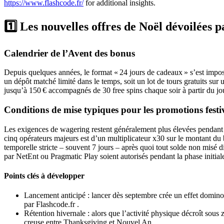
https://www.flashcode.fr/
for additional insights.
1️⃣ Les nouvelles offres de Noël dévoilées 
Calendrier de l’Avent des bonus
Depuis quelques années, le format « 24 jours de cadeaux » s’est impo
un dépôt matché limité dans le temps, soit un lot de tours gratuits sur 
jusqu’à 150 € accompagnés de 30 free spins chaque soir à partir du jou
Conditions de mise typiques pour les promotions festi
Les exigences de wagering restent généralement plus élevées pendant l
cinq opérateurs majeurs est d’un multiplicateur x30 sur le montant du
temporelle stricte – souvent 7 jours – après quoi tout solde non misé d
par NetEnt ou Pragmatic Play soient autorisés pendant la phase initiale 
Points clés à développer
Lancement anticipé : lancer dès septembre crée un effet domin
par Flashcode.fr .
Rétention hivernale : alors que l’activité physique décroît sous
creuse entre Thanksgiving et Nouvel An.