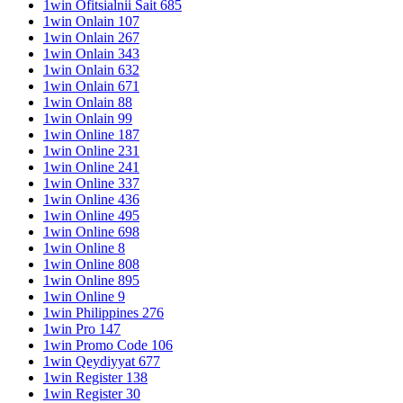
1win Ofitsialnii Sait 685
1win Onlain 107
1win Onlain 267
1win Onlain 343
1win Onlain 632
1win Onlain 671
1win Onlain 88
1win Onlain 99
1win Online 187
1win Online 231
1win Online 241
1win Online 337
1win Online 436
1win Online 495
1win Online 698
1win Online 8
1win Online 808
1win Online 895
1win Online 9
1win Philippines 276
1win Pro 147
1win Promo Code 106
1win Qeydiyyat 677
1win Register 138
1win Register 30