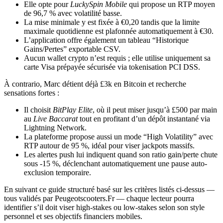
Elle opte pour
LuckySpin Mobile
qui propose un RTP moyen
de 96,7 % avec volatilité basse.
La mise minimale y est fixée à €0,20 tandis que la limite
maximale quotidienne est plafonnée automatiquement à €30.
L’application offre également un tableau “Historique
Gains/Pertes” exportable CSV.
Aucun wallet crypto n’est requis ; elle utilise uniquement sa
carte Visa prépayée sécurisée via tokenisation PCI DSS.
À contrario, Marc détient déjà £3k en Bitcoin et recherche
sensations fortes :
Il choisit
BitPlay Elite
, où il peut miser jusqu’à £500 par main
au
Live Baccarat
tout en profitant d’un dépôt instantané via
Lightning Network.
La plateforme propose aussi un mode “High Volatility” avec
RTP autour de 95 %, idéal pour viser jackpots massifs.
Les alertes push lui indiquent quand son ratio gain/perte chute
sous -15 %, déclenchant automatiquement une pause auto‐
exclusion temporaire.
En suivant ce guide structuré basé sur les critères listés ci-dessus —
tous validés par Peugeotscooters.Fr — chaque lecteur pourra
identifier s’il doit viser high‑stakes ou low‑stakes selon son style
personnel et ses objectifs financiers mobiles.