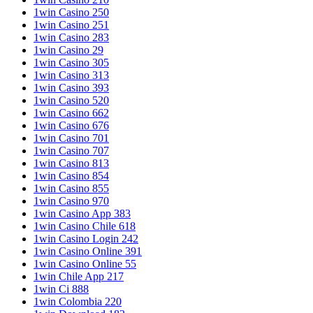
1win Casino 250
1win Casino 251
1win Casino 283
1win Casino 29
1win Casino 305
1win Casino 313
1win Casino 393
1win Casino 520
1win Casino 662
1win Casino 676
1win Casino 701
1win Casino 707
1win Casino 813
1win Casino 854
1win Casino 855
1win Casino 970
1win Casino App 383
1win Casino Chile 618
1win Casino Login 242
1win Casino Online 391
1win Casino Online 55
1win Chile App 217
1win Ci 888
1win Colombia 220