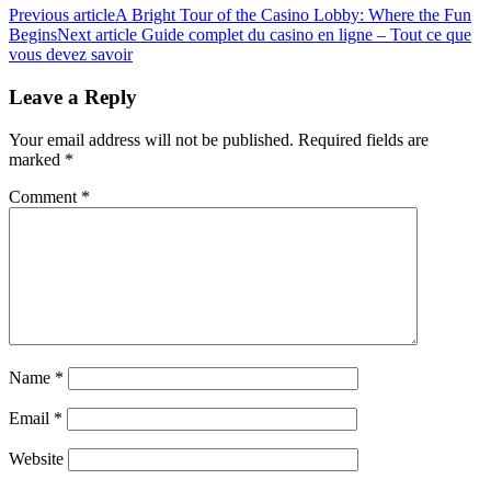
Previous article
A Bright Tour of the Casino Lobby: Where the Fun
Begins
Next article
Guide complet du casino en ligne – Tout ce que
vous devez savoir
Leave a Reply
Your email address will not be published.
Required fields are
marked
*
Comment
*
Name
*
Email
*
Website