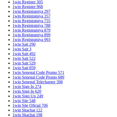
1win Register 305
1win Register 968
1win Registratsiya 297
1win Registratsiya 357
1win Registratsiya 755
1win Registratsiya 788
1win Registratsiya 879
1win Registratsiya 899
1win Registratsiya 993
1win Sait 290
1win Sait 3
1win Sait 492
1win Sait 522
1win Sait 529
1win Sait 859
1win Senegal Code Promo 571
1win Senegal Code Promo 689
1win Senegal Telecharger 398
1win Sign In 274
1win Sign In 620
1win Sign Up 249
1win Site 548
1win Site Oficial 706
1win Skachat 122
1win Skachat 198