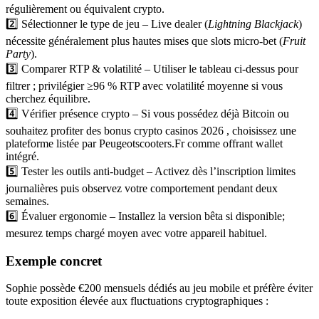
régulièrement ou équivalent crypto.
2️⃣ Sélectionner le type de jeu – Live dealer (
Lightning Blackjack
)
nécessite généralement plus hautes mises que slots micro‐bet (
Fruit
Party
).
3️⃣ Comparer RTP & volatilité – Utiliser le tableau ci‐dessus pour
filtrer ; privilégier ≥96 % RTP avec volatilité moyenne si vous
cherchez équilibre.
4️⃣ Vérifier présence crypto – Si vous possédez déjà Bitcoin ou
souhaitez profiter des bonus crypto casinos 2026 , choisissez une
plateforme listée par Peugeotscooters.Fr comme offrant wallet
intégré.
5️⃣ Tester les outils anti‐budget – Activez dès l’inscription limites
journalières puis observez votre comportement pendant deux
semaines.
6️⃣ Évaluer ergonomie – Installez la version bêta si disponible;
mesurez temps chargé moyen avec votre appareil habituel.
Exemple concret
Sophie possède €200 mensuels dédiés au jeu mobile et préfère éviter
toute exposition élevée aux fluctuations cryptographiques :