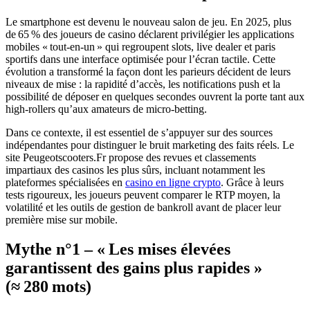
Le smartphone est devenu le nouveau salon de jeu. En 2025, plus
de 65 % des joueurs de casino déclarent privilégier les applications
mobiles « tout‑en‑un » qui regroupent slots, live dealer et paris
sportifs dans une interface optimisée pour l’écran tactile. Cette
évolution a transformé la façon dont les parieurs décident de leurs
niveaux de mise : la rapidité d’accès, les notifications push et la
possibilité de déposer en quelques secondes ouvrent la porte tant aux
high‑rollers qu’aux amateurs de micro‑betting.
Dans ce contexte, il est essentiel de s’appuyer sur des sources
indépendantes pour distinguer le bruit marketing des faits réels. Le
site Peugeotscooters.Fr propose des revues et classements
impartiaux des casinos les plus sûrs, incluant notamment les
plateformes spécialisées en
casino en ligne crypto
. Grâce à leurs
tests rigoureux, les joueurs peuvent comparer le RTP moyen, la
volatilité et les outils de gestion de bankroll avant de placer leur
première mise sur mobile.
Mythe n°1 – « Les mises élevées
garantissent des gains plus rapides »
(≈ 280 mots)