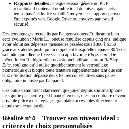
Rapports détaillés
: chaque session génère un PDF
récapitulatif contenant nombre total de mises, gains nets,
temps passé et indice volatilité moyen ; ces rapports peuvent
être exportés vers Google Drive ou envoyés par e‑mail
sécurisé.
Des témoignages recueillis par Peugeotscooters.Fr illustrent bien
cette évolution : Marie L., joueuse régulière depuis cinq ans, indique
avoir réduit ses dépenses mensuelles passées sous $800 à $350
grâce aux alertes push qui lui rappellent lorsqu’elle dépasse 80 % de
sa limite quotidienne fixée via son app favorite
PlaySecure
. De
même Julien R., high‑roller occasionnel utilisant surtout
BitPlay
Elite
, souligne qu’il utilise quotidiennement le verrouillage
biométrique qui bloque toute tentative supplémentaire tant que son
taux d’utilisation dépasse deux heures consécutives sans pause
obligatoire imposée par l’appareil.
Ces outils démontrent clairement que jouer depuis son smartphone
ne signifie pas perdre pied financièrement ; c’est au contraire devenu
possible grâce à des réglages granulaire accessibles directement
depuis son écran tactile.
Réalité n°4 – Trouver son niveau idéal :
critères de choix personnalisés