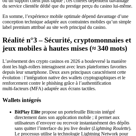
ou un support client plus rapide ; ces critères dépendent davantage
du service clientèle dédié que du prestige perçu du casino lui‑même.
En somme, l’expérience mobile optimale dépend davantage d’une
conception technique adaptée aux contraintes mobiles qu’un simple
label premium attribué au site web principal du casino.
Réalité n°3 – Sécurité, cryptomonnaies et
jeux mobiles à hautes mises (≈ 340 mots)
L’avènement des crypto casinos en 2026 a bouleversé la manière
dont les high‑rollers interagissent avec leurs plateformes favorites
depuis leur smartphone. Deux axes principaux caractérisent cette
évolution : l’intégration native des wallets cryptographiques et le
renforcement contre le phishing grâce à l’authentification
multi‑facteurs (MFA) adaptée aux écrans tactiles.
Wallets intégrés
BitPlay Elite
propose un portefeuille Bitcoin intégré
directement dans son application mobile ; il permet aux
utilisateurs d’envoyer ou recevoir instantanément des dépôts
sans quitter l’interface du jeu live dealer (
Lightning Roulette
).
Le processus utilise la technologie Lightning Network pour