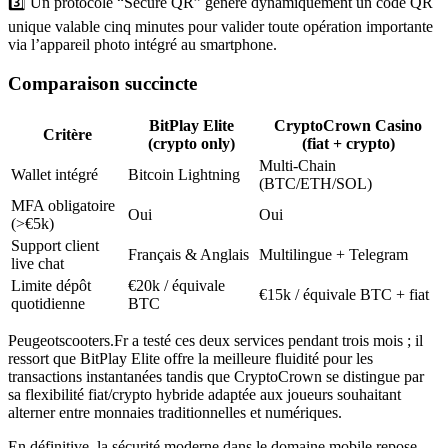
3️⃣ Un protocole “Secure QR” génère dynamiquement un code QR
unique valable cinq minutes pour valider toute opération importante
via l’appareil photo intégré au smartphone.
Comparaison succincte
BitPlay Elite
CryptoCrown Casino
Critère
(crypto only)
(fiat + crypto)
Multi‑Chain
Wallet intégré
Bitcoin Lightning
(BTC/ETH/SOL)
MFA obligatoire
Oui
Oui
(>€5k)
Support client
Français & Anglais
Multilingue + Telegram
live chat
Limite dépôt
€20k / équivale
€15k / équivale BTC + fiat
quotidienne
BTC
Peugeotscooters.Fr a testé ces deux services pendant trois mois ; il
ressort que BitPlay Elite offre la meilleure fluidité pour les
transactions instantanées tandis que CryptoCrown se distingue par
sa flexibilité fiat/crypto hybride adaptée aux joueurs souhaitant
alterner entre monnaies traditionnelles et numériques.
En définitive, la sécurité moderne dans le domaine mobile repose