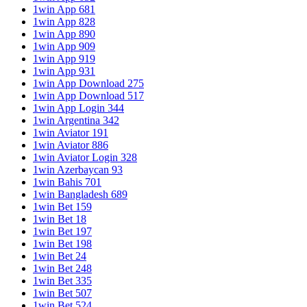
1win App 681
1win App 828
1win App 890
1win App 909
1win App 919
1win App 931
1win App Download 275
1win App Download 517
1win App Login 344
1win Argentina 342
1win Aviator 191
1win Aviator 886
1win Aviator Login 328
1win Azerbaycan 93
1win Bahis 701
1win Bangladesh 689
1win Bet 159
1win Bet 18
1win Bet 197
1win Bet 198
1win Bet 24
1win Bet 248
1win Bet 335
1win Bet 507
1win Bet 524