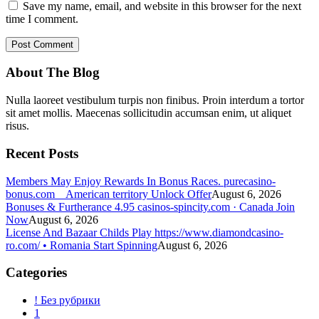
Save my name, email, and website in this browser for the next
time I comment.
About The Blog
Nulla laoreet vestibulum turpis non finibus. Proin interdum a tortor
sit amet mollis. Maecenas sollicitudin accumsan enim, ut aliquet
risus.
Recent Posts
Members May Enjoy Rewards In Bonus Races. purecasino-
bonus.com _ American territory Unlock Offer
August 6, 2026
Bonuses & Furtherance 4.95 casinos-spincity.com · Canada Join
Now
August 6, 2026
License And Bazaar Childs Play https://www.diamondcasino-
ro.com/ • Romania Start Spinning
August 6, 2026
Categories
! Без рубрики
1