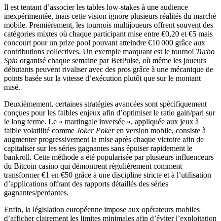
Il est tentant d’associer les tables low‑stakes à une audience
inexpérimentée, mais cette vision ignore plusieurs réalités du marché
mobile. Premièrement, les tournois multijoueurs offrent souvent des
catégories mixtes où chaque participant mise entre €0,20 et €5 mais
concourt pour un prize pool pouvant atteindre €10 000 grâce aux
contributions collectives. Un exemple marquant est le tournoi
Turbo
Spin
organisé chaque semaine par BetPulse, où même les joueurs
débutants peuvent rivaliser avec des pros grâce à une mécanique de
points basée sur la vitesse d’exécution plutôt que sur le montant
misé.
Deuxièmement, certaines stratégies avancées sont spécifiquement
conçues pour les faibles enjeux afin d’optimiser le ratio gain/pari sur
le long terme. Le « martingale inversée », appliquée aux jeux à
faible volatilité comme
Joker Poker
en version mobile, consiste à
augmenter progressivement la mise après chaque victoire afin de
capitaliser sur les séries gagnantes sans épuiser rapidement le
bankroll. Cette méthode a été popularisée par plusieurs influenceurs
du Bitcoin casino qui démontrent régulièrement comment
transformer €1 en €50 grâce à une discipline stricte et à l’utilisation
d’applications offrant des rapports détaillés des séries
gagnantes/perdantes.
Enfin, la législation européenne impose aux opérateurs mobiles
d’afficher clairement les limites minimales afin d’éviter l’exploitation