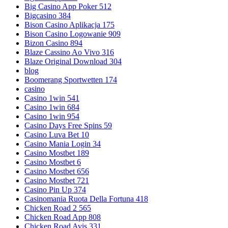
Big Casino App Poker 512
Bigcasino 384
Bison Casino Aplikacja 175
Bison Casino Logowanie 909
Bizon Casino 894
Blaze Cassino Ao Vivo 316
Blaze Original Download 304
blog
Boomerang Sportwetten 174
casino
Casino 1win 541
Casino 1win 684
Casino 1win 954
Casino Days Free Spins 59
Casino Luva Bet 10
Casino Mania Login 34
Casino Mostbet 189
Casino Mostbet 6
Casino Mostbet 656
Casino Mostbet 721
Casino Pin Up 374
Casinomania Ruota Della Fortuna 418
Chicken Road 2 565
Chicken Road App 808
Chicken Road Avis 331