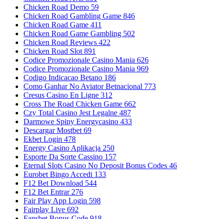
Chicken Road Demo 59
Chicken Road Gambling Game 846
Chicken Road Game 411
Chicken Road Game Gambling 502
Chicken Road Reviews 422
Chicken Road Slot 891
Codice Promozionale Casino Mania 626
Codice Promozionale Casino Mania 969
Codigo Indicacao Betano 186
Como Ganhar No Aviator Betnacional 773
Cresus Casino En Ligne 312
Cross The Road Chicken Game 662
Czy Total Casino Jest Legalne 487
Darmowe Spiny Energycasino 433
Descargar Mostbet 69
Ekbet Login 478
Energy Casino Aplikacja 250
Esporte Da Sorte Cassino 157
Eternal Slots Casino No Deposit Bonus Codes 46
Eurobet Bingo Accedi 133
F12 Bet Download 544
F12 Bet Entrar 276
Fair Play App Login 598
Fairplay Live 692
Fansbet Bonus Code 918