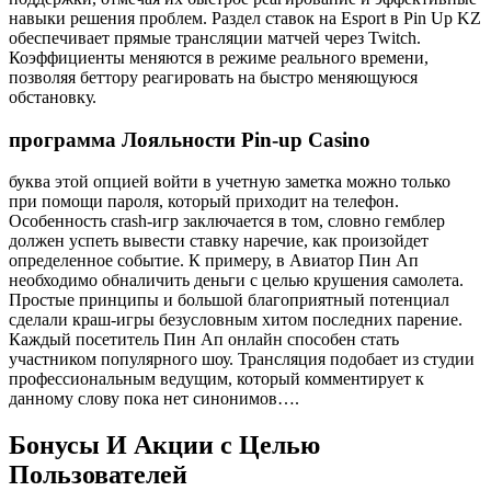
навыки решения проблем. Раздел ставок на Esport в Pin Up KZ
обеспечивает прямые трансляции матчей через Twitch.
Коэффициенты меняются в режиме реального времени,
позволяя беттору реагировать на быстро меняющуюся
обстановку.
программа Лояльности Pin-up Casino
буква этой опцией войти в учетную заметка можно только
при помощи пароля, который приходит на телефон.
Особенность crash-игр заключается в том, словно гемблер
должен успеть вывести ставку наречие, как произойдет
определенное событие. К примеру, в Авиатор Пин Ап
необходимо обналичить деньги с целью крушения самолета.
Простые принципы и большой благоприятный потенциал
сделали краш-игры безусловным хитом последних парение.
Каждый посетитель Пин Ап онлайн способен стать
участником популярного шоу. Трансляция подобает из студии
профессиональным ведущим, который комментирует к
данному слову пока нет синонимов….
Бонусы И Акции с Целью
Пользователей