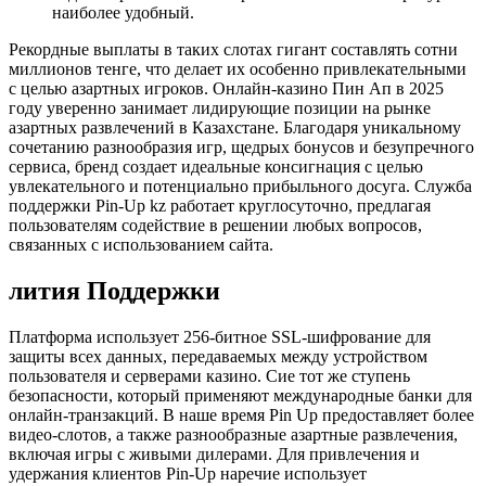
наиболее удобный.
Рекордные выплаты в таких слотах гигант составлять сотни
миллионов тенге, что делает их особенно привлекательными
с целью азартных игроков. Онлайн-казино Пин Ап в 2025
году уверенно занимает лидирующие позиции на рынке
азартных развлечений в Казахстане. Благодаря уникальному
сочетанию разнообразия игр, щедрых бонусов и безупречного
сервиса, бренд создает идеальные консигнация с целью
увлекательного и потенциально прибыльного досуга. Служба
поддержки Pin-Up kz работает круглосуточно, предлагая
пользователям содействие в решении любых вопросов,
связанных с использованием сайта.
лития Поддержки
Платформа использует 256-битное SSL-шифрование для
защиты всех данных, передаваемых между устройством
пользователя и серверами казино. Сие тот же ступень
безопасности, который применяют международные банки для
онлайн-транзакций. В наше время Pin Up предоставляет более
видео-слотов, а также разнообразные азартные развлечения,
включая игры с живыми дилерами. Для привлечения и
удержания клиентов Pin-Up наречие использует