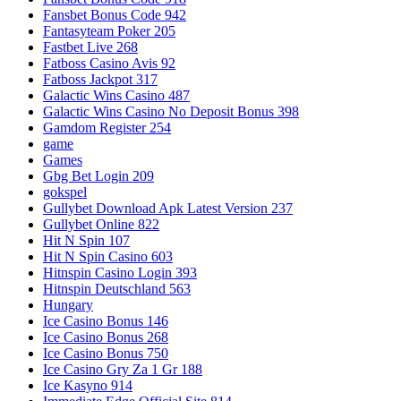
Fansbet Bonus Code 942
Fantasyteam Poker 205
Fastbet Live 268
Fatboss Casino Avis 92
Fatboss Jackpot 317
Galactic Wins Casino 487
Galactic Wins Casino No Deposit Bonus 398
Gamdom Register 254
game
Games
Gbg Bet Login 209
gokspel
Gullybet Download Apk Latest Version 237
Gullybet Online 822
Hit N Spin 107
Hit N Spin Casino 603
Hitnspin Casino Login 393
Hitnspin Deutschland 563
Hungary
Ice Casino Bonus 146
Ice Casino Bonus 268
Ice Casino Bonus 750
Ice Casino Gry Za 1 Gr 188
Ice Kasyno 914