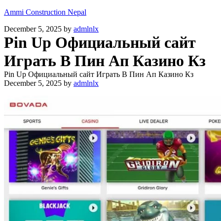
Ammi Construction Nepal
December 5, 2025
by
admlnlx
Pin Up Официальный сайт
Играть В Пин Ап Казино Кз
Pin Up Официальный сайт Играть В Пин Ап Казино Кз
December 5, 2025
by
admlnlx