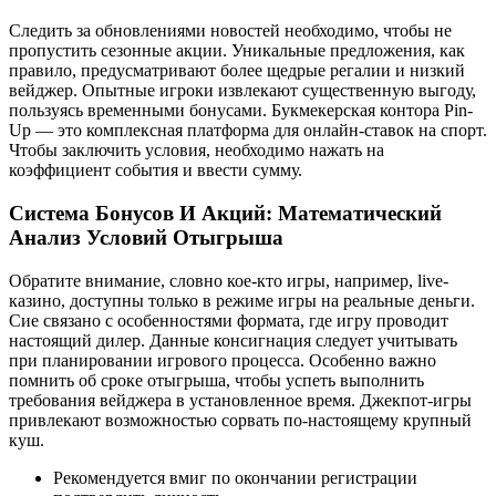
Следить за обновлениями новостей необходимо, чтобы не
пропустить сезонные акции. Уникальные предложения, как
правило, предусматривают более щедрые регалии и низкий
вейджер. Опытные игроки извлекают существенную выгоду,
пользуясь временными бонусами. Букмекерская контора Pin-
Up — это комплексная платформа для онлайн-ставок на спорт.
Чтобы заключить условия, необходимо нажать на
коэффициент события и ввести сумму.
Система Бонусов И Акций: Математический
Анализ Условий Отыгрыша
Обратите внимание, словно кое-кто игры, например, live-
казино, доступны только в режиме игры на реальные деньги.
Сие связано с особенностями формата, где игру проводит
настоящий дилер. Данные консигнация следует учитывать
при планировании игрового процесса. Особенно важно
помнить об сроке отыгрыша, чтобы успеть выполнить
требования вейджера в установленное время. Джекпот-игры
привлекают возможностью сорвать по-настоящему крупный
куш.
Рекомендуется вмиг по окончании регистрации