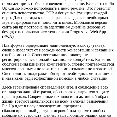
помогает принять более взвешенное решение. Все слоты в Pin
Up Casino можно попробовать в демо-режиме. Это позволит
оценить непостоянство, RTP и бонусные функции каждой
игры. Для перехода к игре на реальные деньги необходимо
зарегистрироваться и пополнить взнос. Мобильная версия
сайта pin up построена на адаптивном дизайне (responsive
design) с использованием технологии Progressive Web App
(PWA).
Платформа поддерживает национальную валюту (тенге),
словно избавляет от необходимости конвертации и связанных
с ней комиссий. Союз местоимение- никогда не
регистрировались в онлайн-казино, не волнуйтесь. Качество
обслуживания клиентов компетентно, словно подтверждается
многочисленными положительными отзывами пользователей.
Специалисты поддержки обладают необходимыми знаниями
и навыками ради эффективной помощи в любой ситуации.
Здесь гарантирована справедливая игра и соблюдение всех
стандартов данной отрасли, обеспечивая надежную защиту
прав игроков. Современные технологии и активный образ
жизни требуют мобильности во всем, включая развлечения.
Pin Up идет в ногу впоследствии, предлагая
сбалансированный доступ к игровой платформе с любых
мобильных устройств. Сейчас ваше любимое онлайн казино