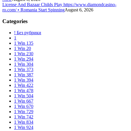
License And Bazaar Childs Play https://www.diamondcasino-
ro.com/ • Romania Start Spinning
August 6, 2026
Categories
! Без рубрики
1
1 Win 135
1 Win 20
1 Win 230
1 Win 294
1 Win 304
1 Win 373
1 Win 387
1 Win 394
1 Win 422
1 Win 478
1 Win 504
1 Win 667
1 Win 670
1 Win 729
1 Win 742
1 Win 834
1 Win 924