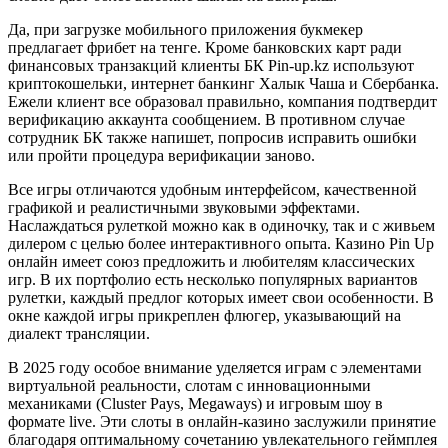
Да, при загрузке мобильного приложения букмекер
предлагает фрибет на тенге. Кроме банковских карт ради
финансовых транзакций клиенты БК Pin-up.kz используют
криптокошельки, интернет банкинг Халык Чаша и Сбербанка.
Ежели клиент все образовал правильно, компания подтвердит
верификацию аккаунта сообщением. В противном случае
сотрудник БК также напишет, попросив исправить ошибки
или пройти процедура верификации заново.
Все игры отличаются удобным интерфейсом, качественной
графикой и реалистичными звуковыми эффектами.
Наслаждаться рулеткой можно как в одиночку, так и с живьем
дилером с целью более интерактивного опыта. Казино Pin Up
онлайн имеет союз предложить и любителям классических
игр. В их портфолио есть несколько популярных вариантов
рулетки, каждый предлог которых имеет свои особенности. В
окне каждой игры прикреплен флюгер, указывающий на
диалект трансляции.
В 2025 году особое внимание уделяется играм с элементами
виртуальной реальности, слотам с инновационными
механиками (Cluster Pays, Megaways) и игровым шоу в
формате live. Эти слоты в онлайн-казино заслужили принятие
благодаря оптимальному сочетанию увлекательного геймплея