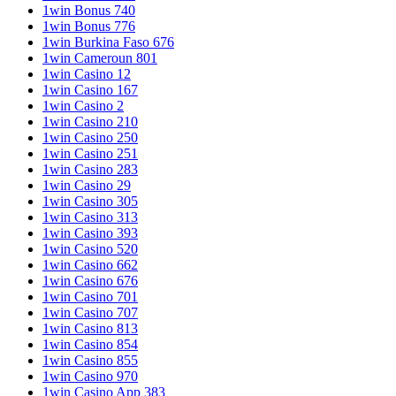
1win Bonus 740
1win Bonus 776
1win Burkina Faso 676
1win Cameroun 801
1win Casino 12
1win Casino 167
1win Casino 2
1win Casino 210
1win Casino 250
1win Casino 251
1win Casino 283
1win Casino 29
1win Casino 305
1win Casino 313
1win Casino 393
1win Casino 520
1win Casino 662
1win Casino 676
1win Casino 701
1win Casino 707
1win Casino 813
1win Casino 854
1win Casino 855
1win Casino 970
1win Casino App 383