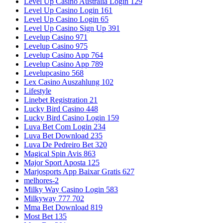
Level Up Casino Australia Login 129
Level Up Casino Login 161
Level Up Casino Login 65
Level Up Casino Sign Up 391
Levelup Casino 971
Levelup Casino 975
Levelup Casino App 764
Levelup Casino App 789
Levelupcasino 568
Lex Casino Auszahlung 102
Lifestyle
Linebet Registration 21
Lucky Bird Casino 448
Lucky Bird Casino Login 159
Luva Bet Com Login 234
Luva Bet Download 235
Luva De Pedreiro Bet 320
Magical Spin Avis 863
Major Sport Aposta 125
Marjosports App Baixar Gratis 627
melhores-2
Milky Way Casino Login 583
Milkyway 777 702
Mma Bet Download 819
Most Bet 135