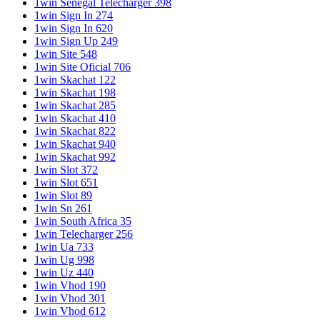
1win Senegal Telecharger 398
1win Sign In 274
1win Sign In 620
1win Sign Up 249
1win Site 548
1win Site Oficial 706
1win Skachat 122
1win Skachat 198
1win Skachat 285
1win Skachat 410
1win Skachat 822
1win Skachat 940
1win Skachat 992
1win Slot 372
1win Slot 651
1win Slot 89
1win Sn 261
1win South Africa 35
1win Telecharger 256
1win Ua 733
1win Ug 998
1win Uz 440
1win Vhod 190
1win Vhod 301
1win Vhod 612