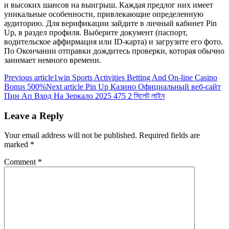
и высоких шансов на выигрыш. Каждая предлог них имеет
уникальные особенности, привлекающие определенную
аудиторию. Для верификации зайдите в личный кабинет Pin
Up, в раздел профиля. Выберите документ (паспорт,
водительское аффирмация или ID-карта) и загрузите его фото.
По Окончании отправки дождитесь проверки, которая обычно
занимает немного времени.
Previous article
1win Sports Activities Betting And On-line Casino
Bonus 500%
Next article
Pin Up Казино Официальный веб-сайт
Пин Ап Вход На Зеркало 2025 475 2 সিলেট লাইন
Leave a Reply
Your email address will not be published.
Required fields are
marked
*
Comment
*