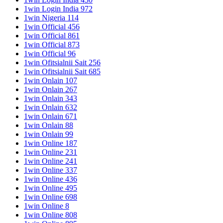
1win Login India 972
1win Nigeria 114
1win Official 456
1win Official 861
1win Official 873
1win Official 96
1win Ofitsialnii Sait 256
1win Ofitsialnii Sait 685
1win Onlain 107
1win Onlain 267
1win Onlain 343
1win Onlain 632
1win Onlain 671
1win Onlain 88
1win Onlain 99
1win Online 187
1win Online 231
1win Online 241
1win Online 337
1win Online 436
1win Online 495
1win Online 698
1win Online 8
1win Online 808