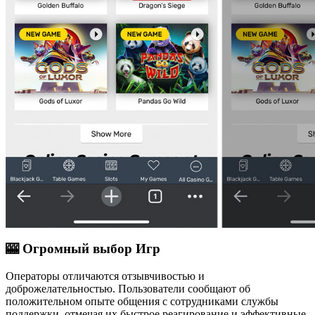
🎰 Огромный выбор Игр
Операторы отличаются отзывчивостью и
доброжелательностью. Пользователи сообщают об
положительном опыте общения с сотрудниками службы
поддержки, отмечая их быстрое реагирование и эффективные