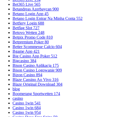
Bet365 Live 565
Betandreas Azerbaycan 900
Betano Login App 45
Betano Login Entrar Na Minha Conta 552
Betfiery Login 688
Betflag Slot 727
Betovo Wetten 248
Betpix Promo Code 810
Betpremium Poker 80
Better Scommesse Calcio 604
Bgame App 421
Big Casino App Poker 512
Bigcasino 384
Bison Casino Aplikacja 175
Bison Casino Logowanie 909
Bizon Casino 894
Blaze Cassino Ao Vivo 316
Blaze Original Download 304
blog
Boomerang Sportwetten 174
casino
Casino 1win 541
Casino 1win 684
Casino 1win 954