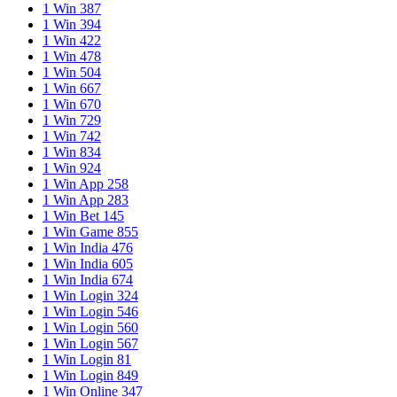
1 Win 387
1 Win 394
1 Win 422
1 Win 478
1 Win 504
1 Win 667
1 Win 670
1 Win 729
1 Win 742
1 Win 834
1 Win 924
1 Win App 258
1 Win App 283
1 Win Bet 145
1 Win Game 855
1 Win India 476
1 Win India 605
1 Win India 674
1 Win Login 324
1 Win Login 546
1 Win Login 560
1 Win Login 567
1 Win Login 81
1 Win Login 849
1 Win Online 347