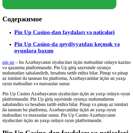
Содержимое
Pin Up Casino-dan faydaları və nəticələri
Pin Up Casino-da qeydiyyatdan keçmək və
oyunlara baxım
pin up
– bu Azərbaycanın siyahıcıları üçün məhsuldar onlayn kazino
və qazanma platformasıdır. Pin Up giriş sayesinde oyunçu
məlumatları sahələndirib, hesabını tərtib etdirə bilər. Pinup və pinap
az isimləri ilə tanınan bu platforma, Azərbaycanlılar üçün ən yaxşı
oyun məhsulları və məxsuslar sunur.
Pin Up Casino Azərbaycanın siyahıcıları üçün ən yaxşı onlayn oyun
platformasıdır. Pin Up giriş sayesinde oyunçu məlumatlarını
sahələndirə və hesabını tərtib etdirə bilər. Pinup və pinap az isimləri
ilə tanınan bu platforma, Azərbaycanlılar üçün ən yaxşı oyun
məhsulları və məxsuslar sunur. Pin Up Casino Azərbaycanın
siyahıcıları üçün ən yaxşı onlayn oyun platformasıdır.
Pin Up Casino-dan faydaları və nəticələri