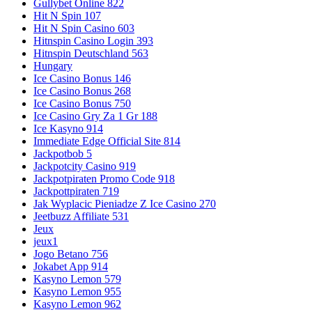
Gullybet Online 822
Hit N Spin 107
Hit N Spin Casino 603
Hitnspin Casino Login 393
Hitnspin Deutschland 563
Hungary
Ice Casino Bonus 146
Ice Casino Bonus 268
Ice Casino Bonus 750
Ice Casino Gry Za 1 Gr 188
Ice Kasyno 914
Immediate Edge Official Site 814
Jackpotbob 5
Jackpotcity Casino 919
Jackpotpiraten Promo Code 918
Jackpottpiraten 719
Jak Wyplacic Pieniadze Z Ice Casino 270
Jeetbuzz Affiliate 531
Jeux
jeux1
Jogo Betano 756
Jokabet App 914
Kasyno Lemon 579
Kasyno Lemon 955
Kasyno Lemon 962