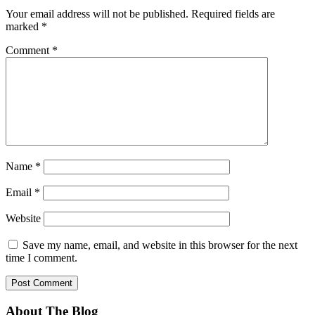
Your email address will not be published.
Required fields are
marked
*
Comment
*
Name
*
Email
*
Website
Save my name, email, and website in this browser for the next
time I comment.
About The Blog