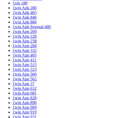
1vin 180
1win Apk 280
1win Apk 465
1win Apk 846
1win Apk 886
1win Apk Senegal 480
1win App 209
1win App 228
1win App 258
1win App 284
1win App 332
1win App 405
1win App 411
1win App 515
1win App 523
1win App 560
1win App 562
1win App 57
1win App 632
1win App 681
1win App 828
1win App 890
1win App 909
1win App 919
1win App 931