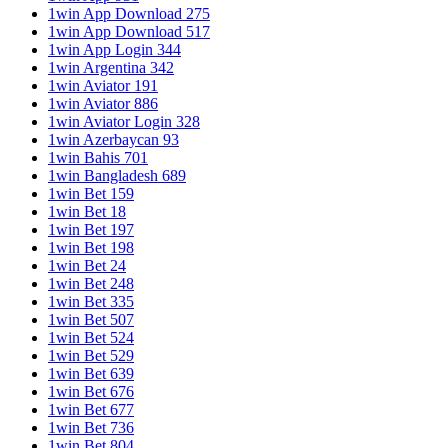
1win App Download 275
1win App Download 517
1win App Login 344
1win Argentina 342
1win Aviator 191
1win Aviator 886
1win Aviator Login 328
1win Azerbaycan 93
1win Bahis 701
1win Bangladesh 689
1win Bet 159
1win Bet 18
1win Bet 197
1win Bet 198
1win Bet 24
1win Bet 248
1win Bet 335
1win Bet 507
1win Bet 524
1win Bet 529
1win Bet 639
1win Bet 676
1win Bet 677
1win Bet 736
1win Bet 804