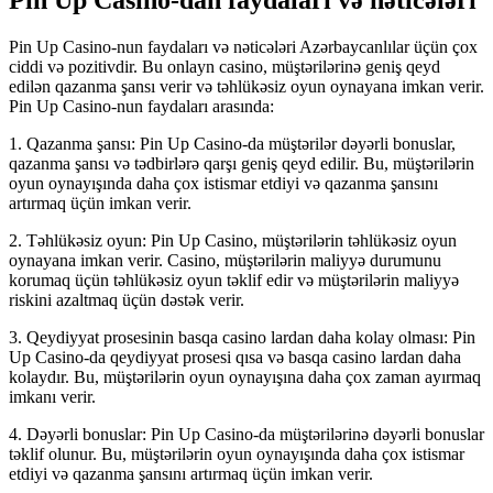
Pin Up Casino-nun faydaları və nəticələri Azərbaycanlılar üçün çox
ciddi və pozitivdir. Bu onlayn casino, müştərilərinə geniş qeyd
edilən qazanma şansı verir və təhlükəsiz oyun oynayana imkan verir.
Pin Up Casino-nun faydaları arasında:
1. Qazanma şansı: Pin Up Casino-da müştərilər dəyərli bonuslar,
qazanma şansı və tədbirlərə qarşı geniş qeyd edilir. Bu, müştərilərin
oyun oynayışında daha çox istismar etdiyi və qazanma şansını
artırmaq üçün imkan verir.
2. Təhlükəsiz oyun: Pin Up Casino, müştərilərin təhlükəsiz oyun
oynayana imkan verir. Casino, müştərilərin maliyyə durumunu
korumaq üçün təhlükəsiz oyun təklif edir və müştərilərin maliyyə
riskini azaltmaq üçün dəstək verir.
3. Qeydiyyat prosesinin basqa casino lardan daha kolay olması: Pin
Up Casino-da qeydiyyat prosesi qısa və basqa casino lardan daha
kolaydır. Bu, müştərilərin oyun oynayışına daha çox zaman ayırmaq
imkanı verir.
4. Dəyərli bonuslar: Pin Up Casino-da müştərilərinə dəyərli bonuslar
təklif olunur. Bu, müştərilərin oyun oynayışında daha çox istismar
etdiyi və qazanma şansını artırmaq üçün imkan verir.