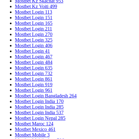
Mostbet Kz Skachat 953
Mostbet Kz Voiti 499
Mostbet Login 113
Mostbet Login 151
Mostbet Login 165
Mostbet Login 211
Mostbet Login 270
Mostbet Login 325
Mostbet Login 406
Mostbet Login 41
Mostbet Login 467
Mostbet Login 484
Mostbet Login 635
Mostbet Login 732
Mostbet Login 861
Mostbet Login 919
Mostbet Login 961
Mostbet Login Bangladesh 264
Mostbet Login India 170
Mostbet Login India 285
Mostbet Login India 537
Mostbet Login Nepal 285
Mostbet Maroc 124
Mostbet Mexico 461
Mostbet Mobile 3