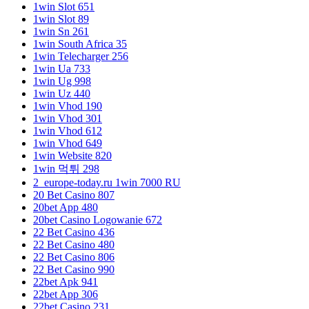
1win Slot 651
1win Slot 89
1win Sn 261
1win South Africa 35
1win Telecharger 256
1win Ua 733
1win Ug 998
1win Uz 440
1win Vhod 190
1win Vhod 301
1win Vhod 612
1win Vhod 649
1win Website 820
1win 먹튀 298
2_europe-today.ru 1win 7000 RU
20 Bet Casino 807
20bet App 480
20bet Casino Logowanie 672
22 Bet Casino 436
22 Bet Casino 480
22 Bet Casino 806
22 Bet Casino 990
22bet Apk 941
22bet App 306
22bet Casino 231