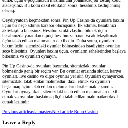
etmək üçün e-poçtunuzun məzmununa yollanacaq bir təsdiq kodu
alacaqsınız. Bu kodu daxil etdikdən sonra, hesabınız təsdiqlənmiş
olacaq.
Qeydiyyatdan keçməkdan sonra, Pin Up Casino-da oyunlara baxım
üçün bir neçə adımla bərabər olacaqsınız. İlk adımla, hesabınızı
aktivləşdirə bilərsiniz. Hesabınızı aktivləşdirə bilmək üçün
hesabınızda yaradılan e-poçt hesabınıza baxın və aktivləşdirmək
üçün tələb edilən məlumatları daxil edin. Daha sonra, oyunları
baxım üçün, sitemizdəki oyunlar bölməsindən istədiyiniz oyunları
seçə bilərsiniz. Oyunları baxım üçün, oyunların sahələrindən başlaya
bilərsiniz və oyunları oynayın.
Pin Up Casino-da oyunlara baxımda, sitemizdəki oyunlar
bölməsində geniş bir seçim var. Bu oyunlar arasında slotlar, kartya
oyunları, live casino və digər oyunlar yer alır. Oyunları oynayarkən,
sitemizdəki tələb edilən məlumatları daxil etmək və oyunları
başlatmaq üçün tələb edilən məlumatları daxil etmək lazımdır.
Oyunları oynayarkən, sitemizdəki tələb edilən məlumatları daxil
etmək və oyunları başlatmaq üçün tələb edilən məlumatları daxil
etmək lazımdır.
Previous article
avia masters
Next article
Boho Casino
Leave a Reply