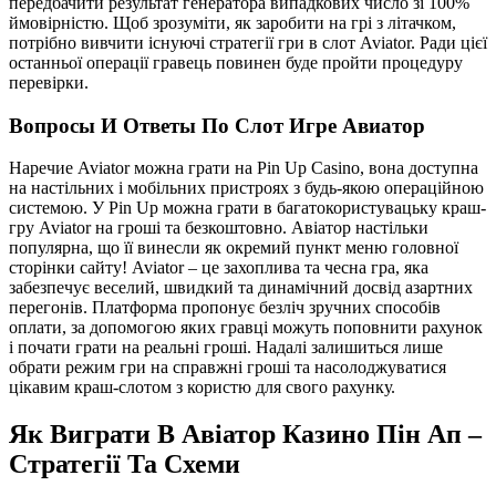
передбачити результат генератора випадкових число зі 100%
ймовірністю. Щоб зрозуміти, як заробити на грі з літачком,
потрібно вивчити існуючі стратегії гри в слот Aviator. Ради цієї
останньої операції гравець повинен буде пройти процедуру
перевірки.
Вопросы И Ответы По Слот Игре Авиатор
Наречие Aviator можна грати на Pin Up Casino, вона доступна
на настільних і мобільних пристроях з будь-якою операційною
системою. У Pin Up можна грати в багатокористувацьку краш-
гру Aviator на гроші та безкоштовно. Авіатор настільки
популярна, що її винесли як окремий пункт меню головної
сторінки сайту! Aviator – це захоплива та чесна гра, яка
забезпечує веселий, швидкий та динамічний досвід азартних
перегонів. Платформа пропонує безліч зручних способів
оплати, за допомогою яких гравці можуть поповнити рахунок
і почати грати на реальні гроші. Надалі залишиться лише
обрати режим гри на справжні гроші та насолоджуватися
цікавим краш-слотом з користю для свого рахунку.
Як Виграти В Авіатор Казино Пін Ап –
Стратегії Та Схеми