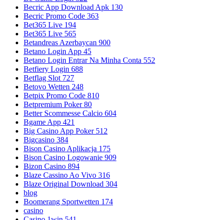
Becric App Download Apk 130
Becric Promo Code 363
Bet365 Live 194
Bet365 Live 565
Betandreas Azerbaycan 900
Betano Login App 45
Betano Login Entrar Na Minha Conta 552
Betfiery Login 688
Betflag Slot 727
Betovo Wetten 248
Betpix Promo Code 810
Betpremium Poker 80
Better Scommesse Calcio 604
Bgame App 421
Big Casino App Poker 512
Bigcasino 384
Bison Casino Aplikacja 175
Bison Casino Logowanie 909
Bizon Casino 894
Blaze Cassino Ao Vivo 316
Blaze Original Download 304
blog
Boomerang Sportwetten 174
casino
Casino 1win 541