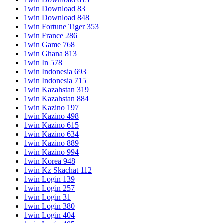
1win Download 83
1win Download 848
1win Fortune Tiger 353
1win France 286
1win Game 768
1win Ghana 813
1win In 578
1win Indonesia 693
1win Indonesia 715
1win Kazahstan 319
1win Kazahstan 884
1win Kazino 197
1win Kazino 498
1win Kazino 615
1win Kazino 634
1win Kazino 889
1win Kazino 994
1win Korea 948
1win Kz Skachat 112
1win Login 139
1win Login 257
1win Login 31
1win Login 380
1win Login 404