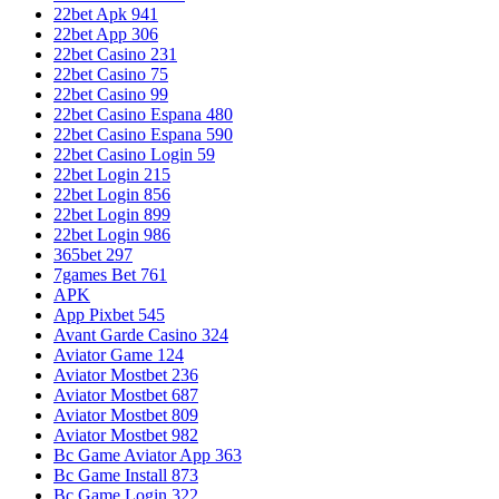
22bet Apk 941
22bet App 306
22bet Casino 231
22bet Casino 75
22bet Casino 99
22bet Casino Espana 480
22bet Casino Espana 590
22bet Casino Login 59
22bet Login 215
22bet Login 856
22bet Login 899
22bet Login 986
365bet 297
7games Bet 761
APK
App Pixbet 545
Avant Garde Casino 324
Aviator Game 124
Aviator Mostbet 236
Aviator Mostbet 687
Aviator Mostbet 809
Aviator Mostbet 982
Bc Game Aviator App 363
Bc Game Install 873
Bc Game Login 322