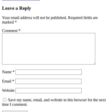
Leave a Reply
Your email address will not be published.
Required fields are
marked
*
Comment
*
Name
*
Email
*
Website
Save my name, email, and website in this browser for the next
time I comment.