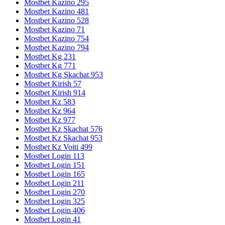
Mostbet Kazino 295
Mostbet Kazino 481
Mostbet Kazino 528
Mostbet Kazino 71
Mostbet Kazino 754
Mostbet Kazino 794
Mostbet Kg 231
Mostbet Kg 771
Mostbet Kg Skachat 953
Mostbet Kirish 57
Mostbet Kirish 914
Mostbet Kz 583
Mostbet Kz 964
Mostbet Kz 977
Mostbet Kz Skachat 576
Mostbet Kz Skachat 953
Mostbet Kz Voiti 499
Mostbet Login 113
Mostbet Login 151
Mostbet Login 165
Mostbet Login 211
Mostbet Login 270
Mostbet Login 325
Mostbet Login 406
Mostbet Login 41