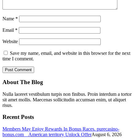
Name
*
Email
*
Website
Save my name, email, and website in this browser for the next
time I comment.
About The Blog
Nulla laoreet vestibulum turpis non finibus. Proin interdum a tortor
sit amet mollis. Maecenas sollicitudin accumsan enim, ut aliquet
risus.
Recent Posts
Members May Enjoy Rewards In Bonus Races. purecasino-
bonus.com _ American territory Unlock Offer
August 6, 2026