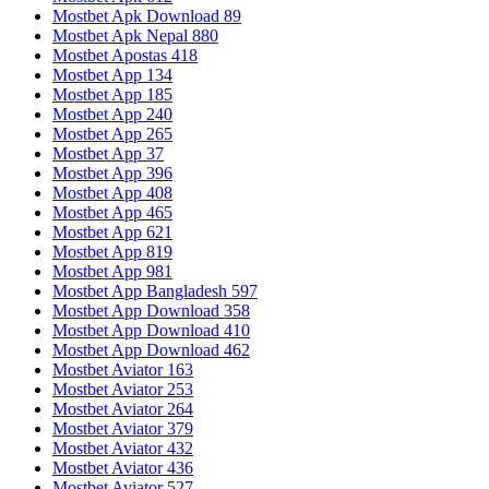
Mostbet Apk Download 89
Mostbet Apk Nepal 880
Mostbet Apostas 418
Mostbet App 134
Mostbet App 185
Mostbet App 240
Mostbet App 265
Mostbet App 37
Mostbet App 396
Mostbet App 408
Mostbet App 465
Mostbet App 621
Mostbet App 819
Mostbet App 981
Mostbet App Bangladesh 597
Mostbet App Download 358
Mostbet App Download 410
Mostbet App Download 462
Mostbet Aviator 163
Mostbet Aviator 253
Mostbet Aviator 264
Mostbet Aviator 379
Mostbet Aviator 432
Mostbet Aviator 436
Mostbet Aviator 527