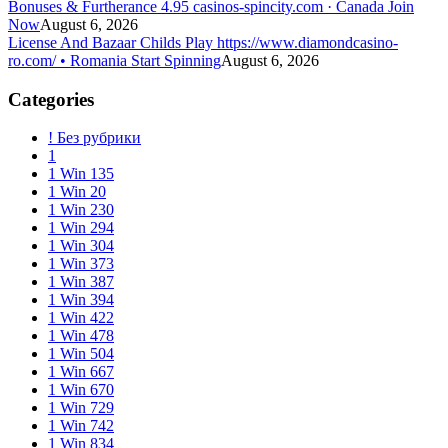
Bonuses & Furtherance 4.95 casinos-spincity.com · Canada Join
Now
August 6, 2026
License And Bazaar Childs Play https://www.diamondcasino-
ro.com/ • Romania Start Spinning
August 6, 2026
Categories
! Без рубрики
1
1 Win 135
1 Win 20
1 Win 230
1 Win 294
1 Win 304
1 Win 373
1 Win 387
1 Win 394
1 Win 422
1 Win 478
1 Win 504
1 Win 667
1 Win 670
1 Win 729
1 Win 742
1 Win 834