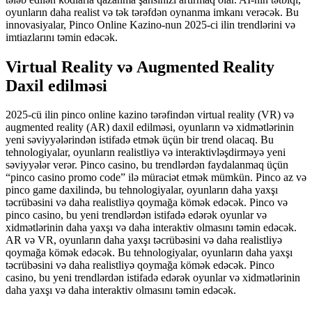
oyunların daha realist və tək tərəfdən oynanma imkanı verəcək. Bu
innovasiyalar, Pinco Online Kazino-nun 2025-ci ilin trendlərini və
imtiazlarını təmin edəcək.
Virtual Reality və Augmented Reality
Daxil edilməsi
2025-cü ilin pinco online kazino tərəfindən virtual reality (VR) və
augmented reality (AR) daxil edilməsi, oyunların və xidmətlərinin
yeni səviyyələrindən istifadə etmək üçün bir trend olacaq. Bu
tehnologiyalar, oyunların realistliyə və interaktivləşdirməyə yeni
səviyyələr verər. Pinco casino, bu trendlərdən faydalanmaq üçün
“pinco casino promo code” ilə müraciət etmək mümkün. Pinco az və
pinco game daxilində, bu tehnologiyalar, oyunların daha yaxşı
təcrübəsini və daha realistliyə qoymağa kömək edəcək. Pinco və
pinco casino, bu yeni trendlərdən istifadə edərək oyunlar və
xidmətlərinin daha yaxşı və daha interaktiv olmasını təmin edəcək.
AR və VR, oyunların daha yaxşı təcrübəsini və daha realistliyə
qoymağa kömək edəcək. Bu tehnologiyalar, oyunların daha yaxşı
təcrübəsini və daha realistliyə qoymağa kömək edəcək. Pinco
casino, bu yeni trendlərdən istifadə edərək oyunlar və xidmətlərinin
daha yaxşı və daha interaktiv olmasını təmin edəcək.