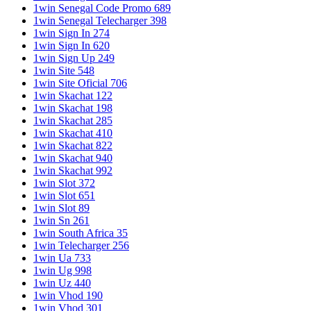
1win Senegal Code Promo 689
1win Senegal Telecharger 398
1win Sign In 274
1win Sign In 620
1win Sign Up 249
1win Site 548
1win Site Oficial 706
1win Skachat 122
1win Skachat 198
1win Skachat 285
1win Skachat 410
1win Skachat 822
1win Skachat 940
1win Skachat 992
1win Slot 372
1win Slot 651
1win Slot 89
1win Sn 261
1win South Africa 35
1win Telecharger 256
1win Ua 733
1win Ug 998
1win Uz 440
1win Vhod 190
1win Vhod 301