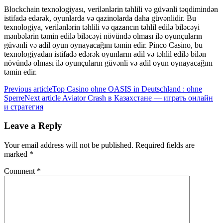
Blockchain texnologiyası, verilənlərin təhlili və güvənli təqdimindən
istifadə edərək, oyunlarda və qazinolarda daha güvənlidir. Bu
texnologiya, verilənlərin təhlili və qazancın təhlil edilə biləcəyi
mənbələrin təmin edilə biləcəyi növündə olması ilə oyunçuların
güvənli və adil oyun oynayacağını təmin edir. Pinco Casino, bu
texnologiyadan istifadə edərək oyunların adil və təhlil edilə bilən
növündə olması ilə oyunçuların güvənli və adil oyun oynayacağını
təmin edir.
Previous article
Top Casino ohne OASIS in Deutschland : ohne
Sperre
Next article
Aviator Crash в Казахстане — играть онлайн
и стратегия
Leave a Reply
Your email address will not be published.
Required fields are
marked
*
Comment
*