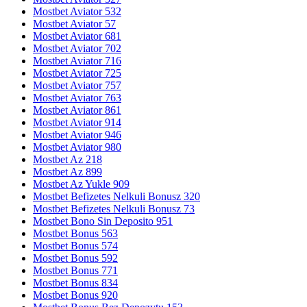
Mostbet Aviator 532
Mostbet Aviator 57
Mostbet Aviator 681
Mostbet Aviator 702
Mostbet Aviator 716
Mostbet Aviator 725
Mostbet Aviator 757
Mostbet Aviator 763
Mostbet Aviator 861
Mostbet Aviator 914
Mostbet Aviator 946
Mostbet Aviator 980
Mostbet Az 218
Mostbet Az 899
Mostbet Az Yukle 909
Mostbet Befizetes Nelkuli Bonusz 320
Mostbet Befizetes Nelkuli Bonusz 73
Mostbet Bono Sin Deposito 951
Mostbet Bonus 563
Mostbet Bonus 574
Mostbet Bonus 592
Mostbet Bonus 771
Mostbet Bonus 834
Mostbet Bonus 920