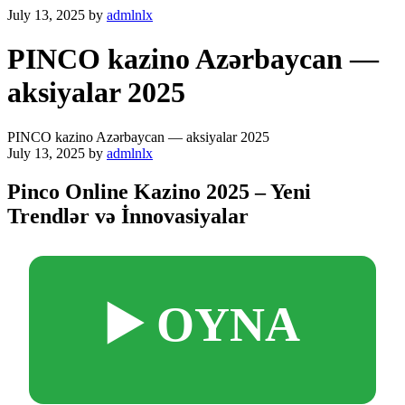
July 13, 2025
by
admlnlx
PINCO kazino Azərbaycan —
aksiyalar 2025
PINCO kazino Azərbaycan — aksiyalar 2025
July 13, 2025
by
admlnlx
Pinco Online Kazino 2025 – Yeni
Trendlər və İnnovasiyalar
▶️ OYNA