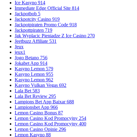
Ice Kasyno 914
Immediate Edge Official Site 814
Jackpotbob 5
Jackpotcity Casino 919
Jackpotpiraten Promo Code 918
Jackpottpiraten 719
Jak Wyplacic Pieniadze Z Ice Casino 270
Jeetbuzz Affiliate 531
Jeux
jeux1
Jogo Betano 756
Jokabet App 914
Kasyno Lemon 579
Kasyno Lemon 955
Kasyno Lemon 962
Kasyno Vulkan Vegas 692
Lala Bet 583
Lala Bet Review 295
Lampions Bet App Baixar 688
Lampionsbet App 966
Lemon Casino Bonus 87
Lemon Casino Kod Promocyjny 254
Lemon Casino Kod Promocyjny 400
Lemon Casino Opinie 296
Lemon Kasyno 88