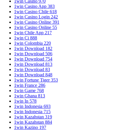
1win Casino 970
1win Casino App 383
1win Casino Chile 618
1win Casino Login 242
1win Casino Online 391
1win Casino Online 55
1win Chile App 217
1win Ci 888
1win Colombia 220
1win Download 182
1win Download 506
1win Download 754
1win Download 813
1win Download 83
1win Download 848
1win Fortune Tiger 353
1win France 286
1win Game 768
1win Ghana 813
1win In 578
1win Indonesia 693
1win Indonesia 715
1win Kazahstan 319
1win Kazahstan 884
1win Kazino 197