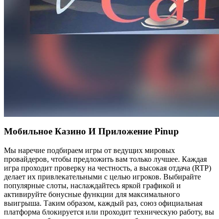
Мобильное Казино И Приложение Pinup
Мы наречие подбираем игры от ведущих мировых
провайдеров, чтобы предложить вам только лучшее. Каждая
игра проходит проверку на честность, а высокая отдача (RTP)
делает их привлекательными с целью игроков. Выбирайте
популярные слоты, наслаждайтесь яркой графикой и
активируйте бонусные функции для максимального
выигрыша. Таким образом, каждый раз, союз официальная
платформа блокируется или проходит техническую работу, вы