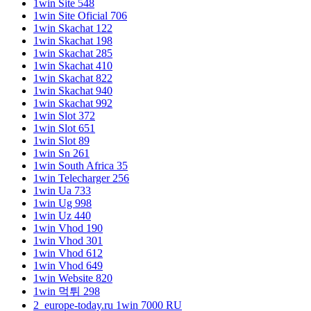
1win Site 548
1win Site Oficial 706
1win Skachat 122
1win Skachat 198
1win Skachat 285
1win Skachat 410
1win Skachat 822
1win Skachat 940
1win Skachat 992
1win Slot 372
1win Slot 651
1win Slot 89
1win Sn 261
1win South Africa 35
1win Telecharger 256
1win Ua 733
1win Ug 998
1win Uz 440
1win Vhod 190
1win Vhod 301
1win Vhod 612
1win Vhod 649
1win Website 820
1win 먹튀 298
2_europe-today.ru 1win 7000 RU