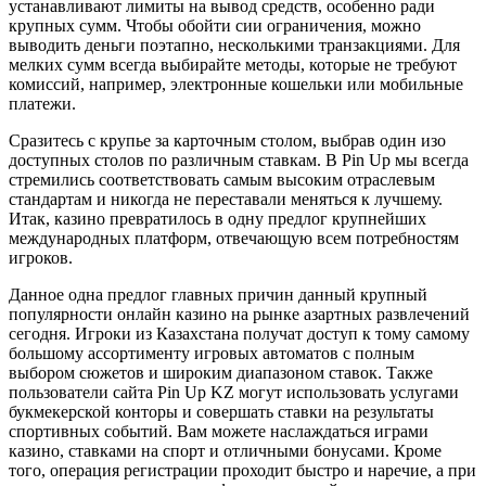
устанавливают лимиты на вывод средств, особенно ради
крупных сумм. Чтобы обойти сии ограничения, можно
выводить деньги поэтапно, несколькими транзакциями. Для
мелких сумм всегда выбирайте методы, которые не требуют
комиссий, например, электронные кошельки или мобильные
платежи.
Сразитесь с крупье за карточным столом, выбрав один изо
доступных столов по различным ставкам. В Pin Up мы всегда
стремились соответствовать самым высоким отраслевым
стандартам и никогда не переставали меняться к лучшему.
Итак, казино превратилось в одну предлог крупнейших
международных платформ, отвечающую всем потребностям
игроков.
Данное одна предлог главных причин данный крупный
популярности онлайн казино на рынке азартных развлечений
сегодня. Игроки из Казахстана получат доступ к тому самому
большому ассортименту игровых автоматов с полным
выбором сюжетов и широким диапазоном ставок. Также
пользователи сайта Pin Up KZ могут использовать услугами
букмекерской конторы и совершать ставки на результаты
спортивных событий. Вам можете наслаждаться играми
казино, ставками на спорт и отличными бонусами. Кроме
того, операция регистрации проходит быстро и наречие, а при