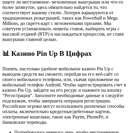
ищете ли местоимение- мгновенные выигрыши или что-то
более затянутое, здесь обязательно найдется то, что
соответствует вашему стилю. Лотереи варьируются от
традиционных розыгрышей, таких как Powerball и Mega
Millions, до скретч-карт с мгновенными призами. Мы
советуем устанавливать лимиты ставок, выбирать игры с
высокой отдачей (RTP) и наслаждаться процессом, не ставя
выигрыши главной целью.
📊 Казино Pin Up В Цифрах
Понять, настолько удобное мобильное казино Pin Up с
выводом средств вы сможете, перейдя на его веб-сайт со
своего мобильного телефона, или, скачав приложение на
мобильный телефон Android. Чтобы зарегистрировать счет в
казино Pin Up, зайдите на его ресурс и нажмите на кнопку
“Регистрация”. Заполните необходимые данные и следуйте
подсказкам, чтобы завершить операция регистрации.
Российские игроки могут использовать различные способы
оплаты, включительно кредитные/дебетовые картеж,
электронные кошельки, такие как Paytm, PhonePe, и
банковские переводы.
Потребовалось немного день, чтобы местоименное