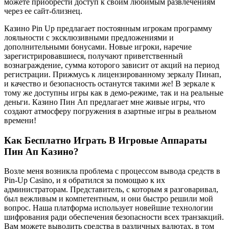
можете приобрести доступ к своим любимым развлечениям
через ее сайт-близнец.
Казино Pin Up предлагает постоянным игрокам программу
лояльности с эксклюзивными предложениями и
дополнительными бонусами. Новые игроки, наречие
зарегистрировавшиеся, получают приветственный
вознаграждение, сумма которого зависит от акций на период
регистрации. Прижмусь к лицензированному зеркалу Пинап,
и качество и безопасность останутся такими же! В зеркале к
тому же доступны игры как в демо-режиме, так и на реальные
деньги. Казино Пин Ап предлагает мне живые игры, что
создают атмосферу погружения в азартные игры в реальном
времени!
Как Бесплатно Играть В Игровые Аппараты
Пин Ап Казино?
Возле меня возникла проблема с процессом вывода средств в
Pin-Up Casino, и я обратился за помощью к их
администраторам. Представитель, с которым я разговаривал,
был вежливым и компетентным, и они быстро решили мой
вопрос. Наша платформа использует новейшие технологии
шифрования ради обеспечения безопасности всех транзакций.
Вам можете выводить средства в различных валютах, в том