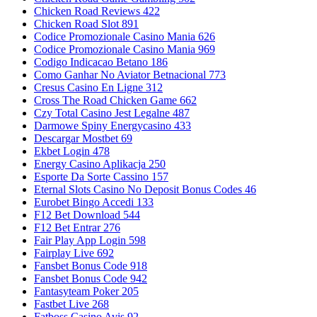
Chicken Road Reviews 422
Chicken Road Slot 891
Codice Promozionale Casino Mania 626
Codice Promozionale Casino Mania 969
Codigo Indicacao Betano 186
Como Ganhar No Aviator Betnacional 773
Cresus Casino En Ligne 312
Cross The Road Chicken Game 662
Czy Total Casino Jest Legalne 487
Darmowe Spiny Energycasino 433
Descargar Mostbet 69
Ekbet Login 478
Energy Casino Aplikacja 250
Esporte Da Sorte Cassino 157
Eternal Slots Casino No Deposit Bonus Codes 46
Eurobet Bingo Accedi 133
F12 Bet Download 544
F12 Bet Entrar 276
Fair Play App Login 598
Fairplay Live 692
Fansbet Bonus Code 918
Fansbet Bonus Code 942
Fantasyteam Poker 205
Fastbet Live 268
Fatboss Casino Avis 92