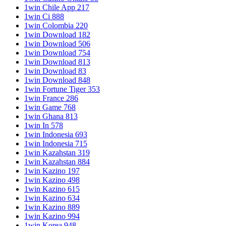
1win Chile App 217
1win Ci 888
1win Colombia 220
1win Download 182
1win Download 506
1win Download 754
1win Download 813
1win Download 83
1win Download 848
1win Fortune Tiger 353
1win France 286
1win Game 768
1win Ghana 813
1win In 578
1win Indonesia 693
1win Indonesia 715
1win Kazahstan 319
1win Kazahstan 884
1win Kazino 197
1win Kazino 498
1win Kazino 615
1win Kazino 634
1win Kazino 889
1win Kazino 994
1win Korea 948