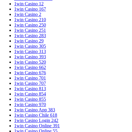
1win Casino 12
1win Casino 167
1win Casino 2
1win Casino 210
1win Casino 250
1win Casino 251
1win Casino 283
1win Casino 29
1win Casino 305
1win Casino 313
1win Casino 393
1win Casino 520
1win Casino 662
1win Casino 676
1win Casino 701
1win Casino 707
1win Casino 813
1win Casino 854
1win Casino 855
1win Casino 970
1win Casino App 383
1win Casino Chile 618
1win Casino Login 242
1win Casino Online 391
1win Casino Online 55