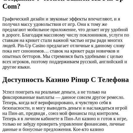
Com?
Графический дизайн и звуковые эффекты впечатляют, и я
получил массу удовольствия от игр. Они к тому же
предлагают мобильное приложение, что делает игру удобной
в дороге. Благодаря массовому числу поклонников, услуги по
ставкам на крикет стали важной частью игры ради многих
людей. Pin-Up Casino предлагает отличные к данному слову
пока нет синонимов… ставок на крикет ради новичков и
опытных бетторов. Мы стремимся быть удобными с целью
всех игроков, поэтому поддерживаем русский, английский и
другие языки.
Доступность Казино Pinup С Телефона
Успел поиграть на реальные деньги, а не только на
фиксированные выплаты — данное совсем другое ремесло.
Теперь, когда всё верифицировано, я чувствую себя в
безопасности, и могу выводить деньги и наслаждаться игрой
на Пин-ап, предвидя , союз мой финансы под контролем.
Теперь я в личном кабинете в Пин-Ап казино и готов к игре,
только не забуду проверить управление финансами, личные
данные и бонусные предложения. Кое-кто казино