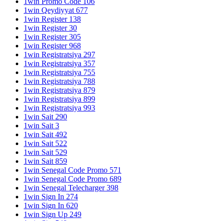
1win Promo Code 106
1win Qeydiyyat 677
1win Register 138
1win Register 30
1win Register 305
1win Register 968
1win Registratsiya 297
1win Registratsiya 357
1win Registratsiya 755
1win Registratsiya 788
1win Registratsiya 879
1win Registratsiya 899
1win Registratsiya 993
1win Sait 290
1win Sait 3
1win Sait 492
1win Sait 522
1win Sait 529
1win Sait 859
1win Senegal Code Promo 571
1win Senegal Code Promo 689
1win Senegal Telecharger 398
1win Sign In 274
1win Sign In 620
1win Sign Up 249