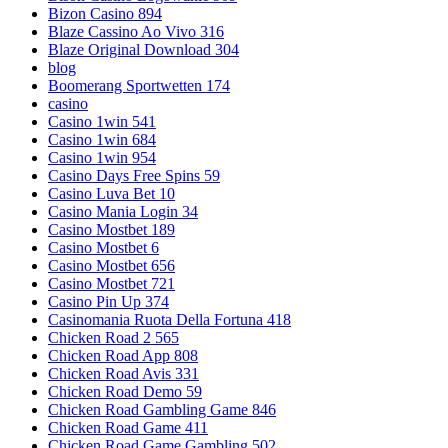
Bizon Casino 894
Blaze Cassino Ao Vivo 316
Blaze Original Download 304
blog
Boomerang Sportwetten 174
casino
Casino 1win 541
Casino 1win 684
Casino 1win 954
Casino Days Free Spins 59
Casino Luva Bet 10
Casino Mania Login 34
Casino Mostbet 189
Casino Mostbet 6
Casino Mostbet 656
Casino Mostbet 721
Casino Pin Up 374
Casinomania Ruota Della Fortuna 418
Chicken Road 2 565
Chicken Road App 808
Chicken Road Avis 331
Chicken Road Demo 59
Chicken Road Gambling Game 846
Chicken Road Game 411
Chicken Road Game Gambling 502