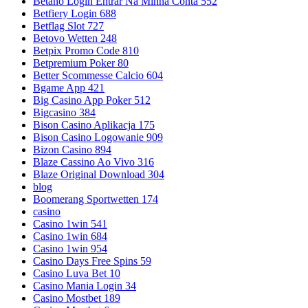
Betano Login Entrar Na Minha Conta 552
Betfiery Login 688
Betflag Slot 727
Betovo Wetten 248
Betpix Promo Code 810
Betpremium Poker 80
Better Scommesse Calcio 604
Bgame App 421
Big Casino App Poker 512
Bigcasino 384
Bison Casino Aplikacja 175
Bison Casino Logowanie 909
Bizon Casino 894
Blaze Cassino Ao Vivo 316
Blaze Original Download 304
blog
Boomerang Sportwetten 174
casino
Casino 1win 541
Casino 1win 684
Casino 1win 954
Casino Days Free Spins 59
Casino Luva Bet 10
Casino Mania Login 34
Casino Mostbet 189