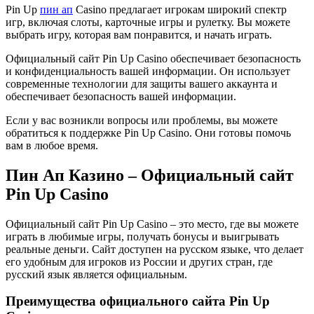
Pin Up
пин ап
Casino предлагает игрокам широкий спектр
игр, включая слоты, карточные игры и рулетку. Вы можете
выбрать игру, которая вам понравится, и начать играть.
Официальный сайт Pin Up Casino обеспечивает безопасность
и конфиденциальность вашей информации. Он использует
современные технологии для защиты вашего аккаунта и
обеспечивает безопасность вашей информации.
Если у вас возникли вопросы или проблемы, вы можете
обратиться к поддержке Pin Up Casino. Они готовы помочь
вам в любое время.
Пин Ап Казино – Официальный сайт
Pin Up Casino
Официальный сайт Pin Up Casino – это место, где вы можете
играть в любимые игры, получать бонусы и выигрывать
реальные деньги. Сайт доступен на русском языке, что делает
его удобным для игроков из России и других стран, где
русский язык является официальным.
Преимущества официального сайта Pin Up