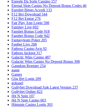
Esporte Da Sorte Cassino 157
Eternal Slots Casino No Deposit Bonus Codes 46
Eurobet Bingo Accedi 133
F12 Bet Download 544
F12 Bet Entrar 276
Fair Play App Login 598
Fairplay Live 692
Fansbet Bonus Code 918
Fansbet Bonus Code 942
Fantasyteam Poker 205
Fastbet Live 268
Fatboss Casino Avis 92
Fatboss Jackpot 317
Galactic Wins Casino 487
Galactic Wins Casino No Deposit Bonus 398
Gamdom Register 254
game
Games
Gbg Bet Login 209
gokspel
Gullybet Download Apk Latest Version 237
Gullybet Online 822
Hit N Spin 107
Hit N Spin Casino 603
Hitnspin Casino Login 393