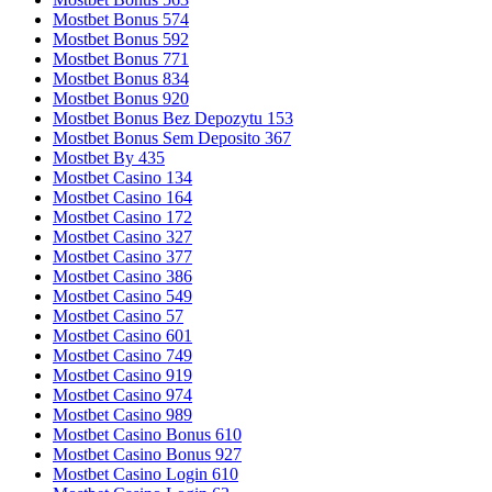
Mostbet Bonus 574
Mostbet Bonus 592
Mostbet Bonus 771
Mostbet Bonus 834
Mostbet Bonus 920
Mostbet Bonus Bez Depozytu 153
Mostbet Bonus Sem Deposito 367
Mostbet By 435
Mostbet Casino 134
Mostbet Casino 164
Mostbet Casino 172
Mostbet Casino 327
Mostbet Casino 377
Mostbet Casino 386
Mostbet Casino 549
Mostbet Casino 57
Mostbet Casino 601
Mostbet Casino 749
Mostbet Casino 919
Mostbet Casino 974
Mostbet Casino 989
Mostbet Casino Bonus 610
Mostbet Casino Bonus 927
Mostbet Casino Login 610