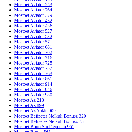
Mostbet Aviator 253
Mostbet Aviator 264
Mostbet Aviator 379
Mostbet Aviator 432
Mostbet Aviator 436
Mostbet Aviator 527
Mostbet Aviator 532
Mostbet Aviator 57
Mostbet Aviator 681
Mostbet Aviator 702
Mostbet Aviator 716
Mostbet Aviator 725
Mostbet Aviator 757
Mostbet Aviator 763
Mostbet Aviator 861
Mostbet Aviator 914
Mostbet Aviator 946
Mostbet Aviator 980
Mostbet Az 218
Mostbet Az 899
Mostbet Az Yukle 909
Mostbet Befizetes Nelkuli Bonusz 320
Mostbet Befizetes Nelkuli Bonusz 73
Mostbet Bono Sin Deposito 951
Mostbet Bonus 563