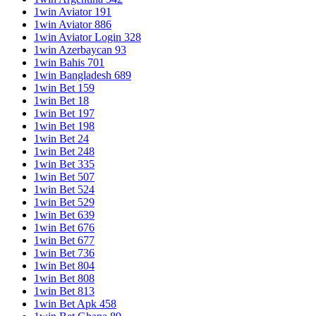
1win Aviator 191
1win Aviator 886
1win Aviator Login 328
1win Azerbaycan 93
1win Bahis 701
1win Bangladesh 689
1win Bet 159
1win Bet 18
1win Bet 197
1win Bet 198
1win Bet 24
1win Bet 248
1win Bet 335
1win Bet 507
1win Bet 524
1win Bet 529
1win Bet 639
1win Bet 676
1win Bet 677
1win Bet 736
1win Bet 804
1win Bet 808
1win Bet 813
1win Bet Apk 458