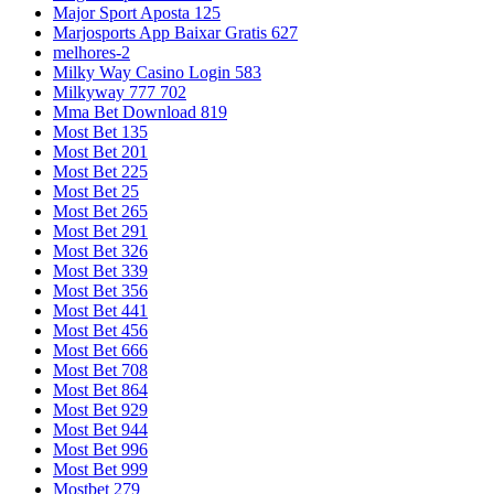
Major Sport Aposta 125
Marjosports App Baixar Gratis 627
melhores-2
Milky Way Casino Login 583
Milkyway 777 702
Mma Bet Download 819
Most Bet 135
Most Bet 201
Most Bet 225
Most Bet 25
Most Bet 265
Most Bet 291
Most Bet 326
Most Bet 339
Most Bet 356
Most Bet 441
Most Bet 456
Most Bet 666
Most Bet 708
Most Bet 864
Most Bet 929
Most Bet 944
Most Bet 996
Most Bet 999
Mostbet 279