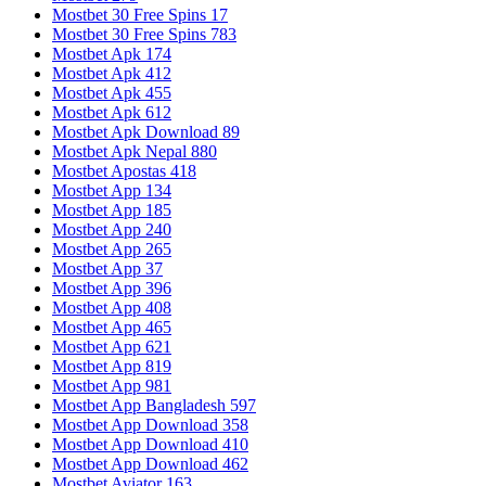
Mostbet 30 Free Spins 17
Mostbet 30 Free Spins 783
Mostbet Apk 174
Mostbet Apk 412
Mostbet Apk 455
Mostbet Apk 612
Mostbet Apk Download 89
Mostbet Apk Nepal 880
Mostbet Apostas 418
Mostbet App 134
Mostbet App 185
Mostbet App 240
Mostbet App 265
Mostbet App 37
Mostbet App 396
Mostbet App 408
Mostbet App 465
Mostbet App 621
Mostbet App 819
Mostbet App 981
Mostbet App Bangladesh 597
Mostbet App Download 358
Mostbet App Download 410
Mostbet App Download 462
Mostbet Aviator 163