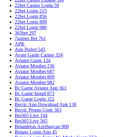
22bet Casino Login 59
22bet Login 215
22bet Login 856
22bet Login 899
22bet Login 986
365bet 297
7games Bet 761
APK
App Pixbet 545
Avant Garde Casino 324
Aviator Game 124
Aviator Mostbet 236
Aviator Mostbet 687
Aviator Mostbet 809
Aviator Mostbet 982
Bc Game Aviator App 363
Bc Game Install 873
Bc Game Login 322
Becric App Download Apk 130
Becric Promo Code 363
Bet365 Live 194
Bet365 Live 565
Betandreas Azerbaycan 900
Betano Login App 45