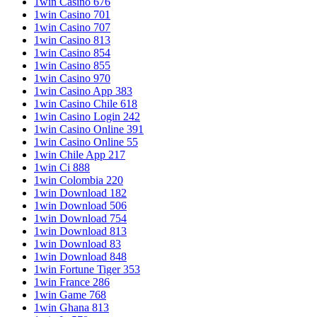
1win Casino 676
1win Casino 701
1win Casino 707
1win Casino 813
1win Casino 854
1win Casino 855
1win Casino 970
1win Casino App 383
1win Casino Chile 618
1win Casino Login 242
1win Casino Online 391
1win Casino Online 55
1win Chile App 217
1win Ci 888
1win Colombia 220
1win Download 182
1win Download 506
1win Download 754
1win Download 813
1win Download 83
1win Download 848
1win Fortune Tiger 353
1win France 286
1win Game 768
1win Ghana 813