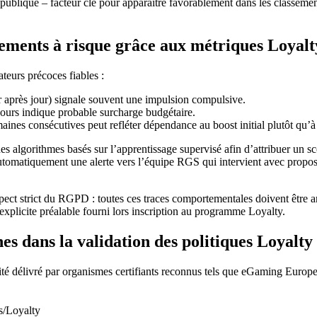
ublique – facteur clé pour apparaître favorablement dans les classemen
tements à risque grâce aux métriques Loyalt
ateurs précoces fiables :
 après jour) signale souvent une impulsion compulsive.
ours indique probable surcharge budgétaire.
ines consécutives peut refléter dépendance au boost initial plutôt qu’à
 des algorithmes basés sur l’apprentissage supervisé afin d’attribuer un 
utomatiquement une alerte vers l’équipe RGS qui intervient avec proposit
respect strict du RGPD : toutes ces traces comportementales doivent être
explicite préalable fourni lors inscription au programme Loyalty.
nes dans la validation des politiques Loyalty
alité délivré par organismes certifiants reconnus tels que eGaming 
s/Loyalty