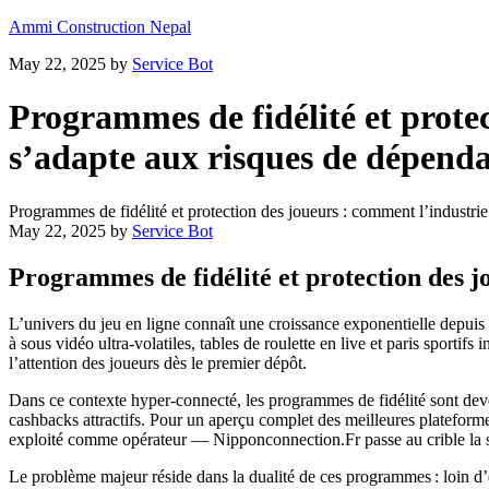
Ammi Construction Nepal
May 22, 2025
by
Service Bot
Programmes de fidélité et protec
s’adapte aux risques de dépend
Programmes de fidélité et protection des joueurs : comment l’industri
May 22, 2025
by
Service Bot
Programmes de fidélité et protection des j
L’univers du jeu en ligne connaît une croissance exponentielle depuis q
à sous vidéo ultra‑volatiles, tables de roulette en live et paris sport
l’attention des joueurs dès le premier dépôt.
Dans ce contexte hyper‑connecté, les programmes de fidélité sont deven
cashbacks attractifs. Pour un aperçu complet des meilleures plateforme
exploité comme opérateur — Nipponconnection.Fr passe au crible la so
Le problème majeur réside dans la dualité de ces programmes : loin d’êt