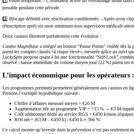
1️⃣ Pause temporaire – L’utilisateur active un verrouillage limité dans 
possible pendant cette période.
2️⃣ Blocage définitif avec réactivation conditionnée – Après avoir c
réinscription après six mois minimum sous supervision médicale attest
Deux casinos illustrent parfaitement cette évolution :
Casino Magnifique
a intégré un bouton “Pause Points” visible dès la
parmi les comptes classés «à risque élevé», mesurée grâce au suivi q
LuckySpin
propose quant à lui une fonctionnalité “Self‑Lock” combin
observé : baisse immédiate du volume moyen joué (22 %) parmi ses mem
L’impact économique pour les opérateurs : r
Les programmes premium permettent généralement aux casinos en ligne
Prenons l’exemple hypothétique suivant :
Chiffre d’affaires mensuel moyen = €20 M
Augmentation liée au programme VIP = +15 % → €3 M supplé
Coût additionnel dédié au service RGS = €450 k/mois (équipes 
ROI net = (€3 M – €450 k) / €450 k ≈ 566 %
Ce calcul montre qu’investir dans la prévention n’est pas seulement m