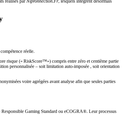
ts réalisés par
Nipronnection.Fr
, lesquels intègrent désormais
y
 compétence réelle.
score risque (« RiskScore™») compris entre zéro et centième partie
ion personnalisée – soit limitation auto‑imposée , soit orientation
 anonymisées voire agrégées avant analyse afin que seules parties
Europe Responsible Gaming Standard ou eCOGRA®. Leur processus