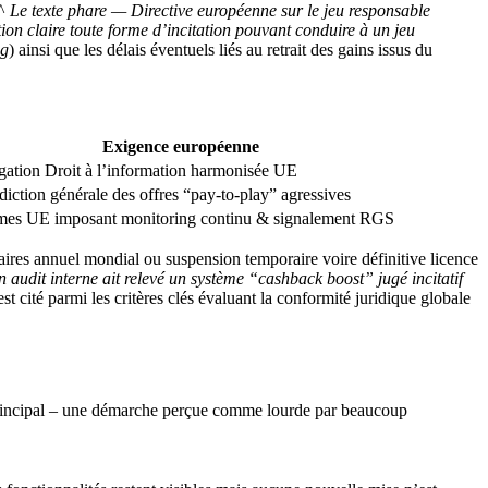
^
Le texte phare — Directive européenne sur le jeu responsable
on claire toute forme d’incitation pouvant conduire à un jeu
ng
) ainsi que les délais éventuels liés au retrait des gains issus du
Exigence européenne
gation Droit à l’information harmonisée UE
rdiction générale des offres “pay‑to‑play” agressives
es UE imposant monitoring continu & signalement RGS
faires annuel mondial ou suspension temporaire voire définitive licence
audit interne ait relevé un système “cashback boost” jugé incitatif
t cité parmi les critères clés évaluant la conformité juridique globale
 principal ­– une démarche perçue comme lourde par beaucoup