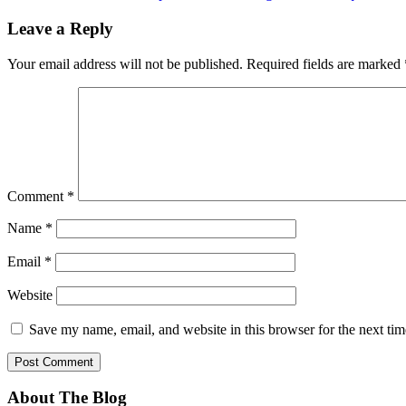
Leave a Reply
Your email address will not be published.
Required fields are marked
Comment
*
Name
*
Email
*
Website
Save my name, email, and website in this browser for the next ti
About The Blog