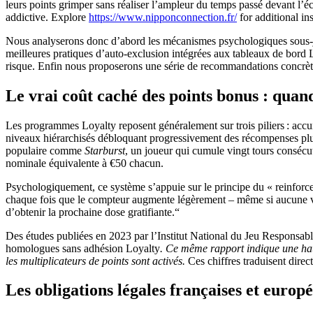
leurs points grimper sans réaliser l’ampleur du temps passé devant l’éc
addictive. Explore
https://www.nipponconnection.fr/
for additional ins
Nous analyserons donc d’abord les mécanismes psychologiques sous‑jace
meilleures pratiques d’auto‑exclusion intégrées aux tableaux de bord 
risque. Enfin nous proposerons une série de recommandations concrète
Le vrai coût caché des points bonus : qua
Les programmes Loyalty reposent généralement sur trois piliers : ac
niveaux hiérarchisés débloquant progressivement des récompenses plus
populaire comme
Starburst
, un joueur qui cumule vingt tours consécuti
nominale équivalente à €50 chacun.​
Psychologiquement, ce système s’appuie sur le principe du « reinforce
chaque fois que le compteur augmente légèrement – même si aucune vraie
d’obtenir la prochaine dose gratifiante.“
Des études publiées en 2023 par l’Institut National du Jeu Responsa
homologues sans adhésion Loyalty
. Ce même rapport indique une hau
les multiplicateurs de points sont activés.
Ces chiffres traduisent direct
Les obligations légales françaises et euro