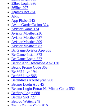
22bet Login 986
365bet 297
7games Bet 761
APK
App Pixbet 545
Avant Garde Casino 324
Aviator Game 124
Aviator Mostbet 236
Aviator Mostbet 687
Aviator Mostbet 809
Aviator Mostbet 982
Bc Game Aviator App 363
Bc Game Install 873
Bc Game Login 322
Becric App Download Apk 130
Becric Promo Code 363
Bet365 Live 194
Bet365 Live 565
Betandreas Azerbaycan 900
Betano Login App 45
Betano Login Entrar Na Minha Conta 552
Betfiery Login 688
Betflag Slot 727
Betovo Wetten 248
Betpix Promo Code 810