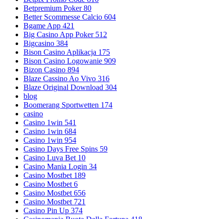
Betpremium Poker 80
Better Scommesse Calcio 604
Bgame App 421
Big Casino App Poker 512
Bigcasino 384
Bison Casino Aplikacja 175
Bison Casino Logowanie 909
Bizon Casino 894
Blaze Cassino Ao Vivo 316
Blaze Original Download 304
blog
Boomerang Sportwetten 174
casino
Casino 1win 541
Casino 1win 684
Casino 1win 954
Casino Days Free Spins 59
Casino Luva Bet 10
Casino Mania Login 34
Casino Mostbet 189
Casino Mostbet 6
Casino Mostbet 656
Casino Mostbet 721
Casino Pin Up 374