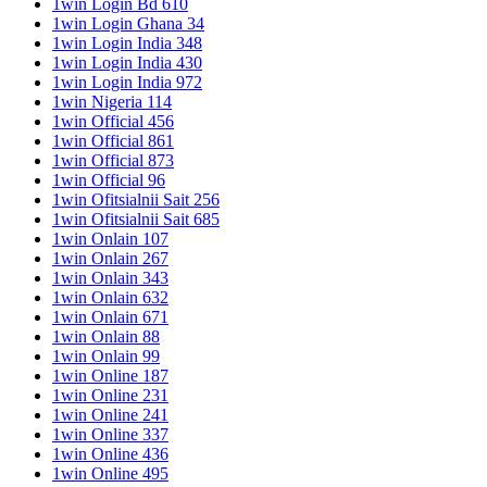
1win Login Bd 610
1win Login Ghana 34
1win Login India 348
1win Login India 430
1win Login India 972
1win Nigeria 114
1win Official 456
1win Official 861
1win Official 873
1win Official 96
1win Ofitsialnii Sait 256
1win Ofitsialnii Sait 685
1win Onlain 107
1win Onlain 267
1win Onlain 343
1win Onlain 632
1win Onlain 671
1win Onlain 88
1win Onlain 99
1win Online 187
1win Online 231
1win Online 241
1win Online 337
1win Online 436
1win Online 495