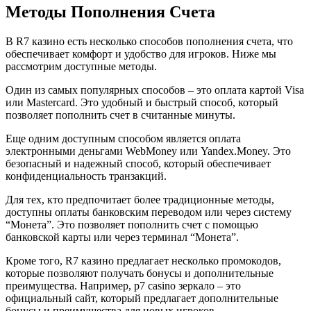
Методы Пополнения Счета
В R7 казино есть несколько способов пополнения счета, что
обеспечивает комфорт и удобство для игроков. Ниже мы
рассмотрим доступные методы.
Один из самых популярных способов – это оплата картой Visa
или Mastercard. Это удобный и быстрый способ, который
позволяет пополнить счет в считанные минуты.
Еще одним доступным способом является оплата
электронными деньгами WebMoney или Yandex.Money. Это
безопасный и надежный способ, который обеспечивает
конфиденциальность транзакций.
Для тех, кто предпочитает более традиционные методы,
доступны оплаты банковским переводом или через систему
“Монета”. Это позволяет пополнить счет с помощью
банковской карты или через терминал “Монета”.
Кроме того, R7 казино предлагает несколько промокодов,
которые позволяют получать бонусы и дополнительные
преимущества. Например, р7 casino зеркало – это
официальный сайт, который предлагает дополнительные
бонусы и преимущества для новых игроков.