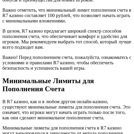
Важно отметить, что минимальный лимит пополнения счета в
R7 казино составляет 100 рублей, что позволяет начать играть
с минимальными вложениями.
В целом, R7 казино предлагает широкий спектр способов
пополнения счета, что обеспечивает комфорт и удобство для
игроков. Мы рекомендуем выбрать тот способ, который лучше
всего подходит вам.
Важно! Перед пополнением счета, пожалуйста, ознакомьтесь с
условиями и правилами R7 казино, чтобы обеспечить
безопасность и успешность вашей игры.
Минимальные Лимиты для
Пополнения Счета
В R7 казино, как и в любом другом онлайн-казино,
существуют минимальные лимиты для пополнения счета. Это
означает, что игроки могут начать играть только после того,
как они сделают минимальное пополнение счета.
Минимальные лимиты для пополнения счета в R7 казино
могут варьироваться в зависимости от метода пополнения.