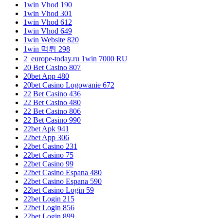
1win Vhod 190
1win Vhod 301
1win Vhod 612
1win Vhod 649
1win Website 820
1win 먹튀 298
2_europe-today.ru 1win 7000 RU
20 Bet Casino 807
20bet App 480
20bet Casino Logowanie 672
22 Bet Casino 436
22 Bet Casino 480
22 Bet Casino 806
22 Bet Casino 990
22bet Apk 941
22bet App 306
22bet Casino 231
22bet Casino 75
22bet Casino 99
22bet Casino Espana 480
22bet Casino Espana 590
22bet Casino Login 59
22bet Login 215
22bet Login 856
22bet Login 899