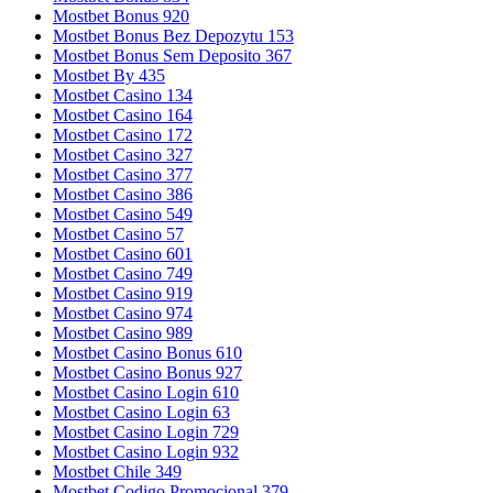
Mostbet Bonus 920
Mostbet Bonus Bez Depozytu 153
Mostbet Bonus Sem Deposito 367
Mostbet By 435
Mostbet Casino 134
Mostbet Casino 164
Mostbet Casino 172
Mostbet Casino 327
Mostbet Casino 377
Mostbet Casino 386
Mostbet Casino 549
Mostbet Casino 57
Mostbet Casino 601
Mostbet Casino 749
Mostbet Casino 919
Mostbet Casino 974
Mostbet Casino 989
Mostbet Casino Bonus 610
Mostbet Casino Bonus 927
Mostbet Casino Login 610
Mostbet Casino Login 63
Mostbet Casino Login 729
Mostbet Casino Login 932
Mostbet Chile 349
Mostbet Codigo Promocional 379