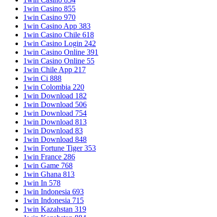
1win Casino 855
1win Casino 970
1win Casino App 383
1win Casino Chile 618
1win Casino Login 242
1win Casino Online 391
1win Casino Online 55
1win Chile App 217
1win Ci 888
1win Colombia 220
1win Download 182
1win Download 506
1win Download 754
1win Download 813
1win Download 83
1win Download 848
1win Fortune Tiger 353
1win France 286
1win Game 768
1win Ghana 813
1win In 578
1win Indonesia 693
1win Indonesia 715
1win Kazahstan 319