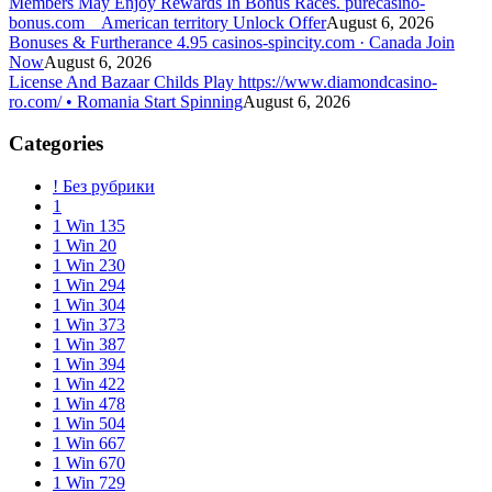
Members May Enjoy Rewards In Bonus Races. purecasino-
bonus.com _ American territory Unlock Offer
August 6, 2026
Bonuses & Furtherance 4.95 casinos-spincity.com · Canada Join
Now
August 6, 2026
License And Bazaar Childs Play https://www.diamondcasino-
ro.com/ • Romania Start Spinning
August 6, 2026
Categories
! Без рубрики
1
1 Win 135
1 Win 20
1 Win 230
1 Win 294
1 Win 304
1 Win 373
1 Win 387
1 Win 394
1 Win 422
1 Win 478
1 Win 504
1 Win 667
1 Win 670
1 Win 729