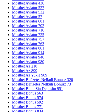
Mostbet Aviator 436
Mostbet Aviator 527
Mostbet Aviator 532
Mostbet Aviator 57
Mostbet Aviator 681
Mostbet Aviator 702
Mostbet Aviator 716
Mostbet Aviator 725
Mostbet Aviator 757
Mostbet Aviator 763
Mostbet Aviator 861
Mostbet Aviator 914
Mostbet Aviator 946
Mostbet Aviator 980
Mostbet Az 218
Mostbet Az 899
Mostbet Az Yukle 909
Mostbet Befizetes Nelkuli Bonusz 320
Mostbet Befizetes Nelkuli Bonusz 73
Mostbet Bono Sin Deposito 951
Mostbet Bonus 563
Mostbet Bonus 574
Mostbet Bonus 592
Mostbet Bonus 771
Mostbet Bonus 834