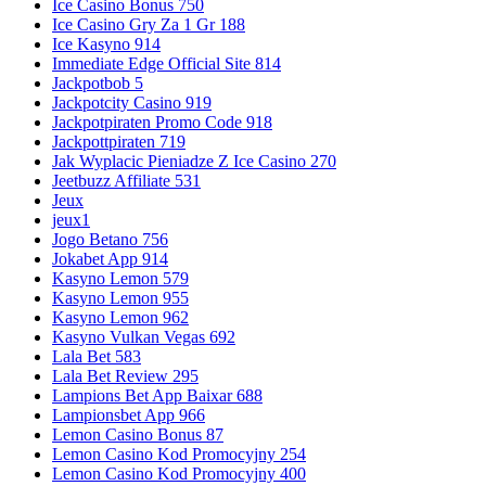
Ice Casino Bonus 750
Ice Casino Gry Za 1 Gr 188
Ice Kasyno 914
Immediate Edge Official Site 814
Jackpotbob 5
Jackpotcity Casino 919
Jackpotpiraten Promo Code 918
Jackpottpiraten 719
Jak Wyplacic Pieniadze Z Ice Casino 270
Jeetbuzz Affiliate 531
Jeux
jeux1
Jogo Betano 756
Jokabet App 914
Kasyno Lemon 579
Kasyno Lemon 955
Kasyno Lemon 962
Kasyno Vulkan Vegas 692
Lala Bet 583
Lala Bet Review 295
Lampions Bet App Baixar 688
Lampionsbet App 966
Lemon Casino Bonus 87
Lemon Casino Kod Promocyjny 254
Lemon Casino Kod Promocyjny 400