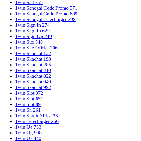
1win Sait 859
1win Senegal Code Promo 571
1win Senegal Code Promo 689
1win Senegal Telecharger 398
1win Sign In 274
1win Sign In 620
1win Sign Up 249
1win Site 548
1win Site Oficial 706
1win Skachat 122
1win Skachat 198
1win Skachat 285
1win Skachat 410
1win Skachat 822
1win Skachat 940
1win Skachat 992
1win Slot 372
1win Slot 651
1win Slot 89
1win Sn 261
1win South Africa 35
1win Telecharger 256
1win Ua 733
1win Ug 998
1win Uz 440