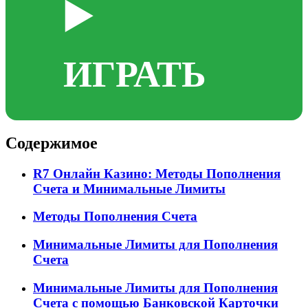
▶️
ИГРАТЬ
Содержимое
R7 Онлайн Казино: Методы Пополнения
Счета и Минимальные Лимиты
Методы Пополнения Счета
Минимальные Лимиты для Пополнения
Счета
Минимальные Лимиты для Пополнения
Счета с помощью Банковской Карточки