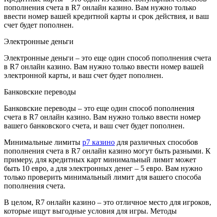
пополнения счета в R7 онлайн казино. Вам нужно только
ввести номер вашей кредитной карты и срок действия, и ваш
счет будет пополнен.
Электронные деньги
Электронные деньги – это еще один способ пополнения счета
в R7 онлайн казино. Вам нужно только ввести номер вашей
электронной карты, и ваш счет будет пополнен.
Банковские переводы
Банковские переводы – это еще один способ пополнения
счета в R7 онлайн казино. Вам нужно только ввести номер
вашего банковского счета, и ваш счет будет пополнен.
Минимальные лимиты
р7 казино
для различных способов
пополнения счета в R7 онлайн казино могут быть разными. К
примеру, для кредитных карт минимальный лимит может
быть 10 евро, а для электронных денег – 5 евро. Вам нужно
только проверить минимальный лимит для вашего способа
пополнения счета.
В целом, R7 онлайн казино – это отличное место для игроков,
которые ищут выгодные условия для игры. Методы