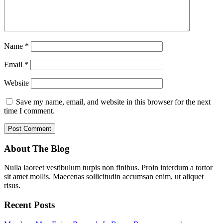
Name
*
Email
*
Website
Save my name, email, and website in this browser for the next
time I comment.
About The Blog
Nulla laoreet vestibulum turpis non finibus. Proin interdum a tortor
sit amet mollis. Maecenas sollicitudin accumsan enim, ut aliquet
risus.
Recent Posts