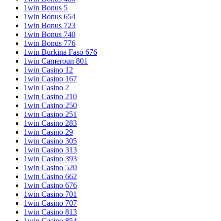
1win Bonus 5
1win Bonus 654
1win Bonus 723
1win Bonus 740
1win Bonus 776
1win Burkina Faso 676
1win Cameroun 801
1win Casino 12
1win Casino 167
1win Casino 2
1win Casino 210
1win Casino 250
1win Casino 251
1win Casino 283
1win Casino 29
1win Casino 305
1win Casino 313
1win Casino 393
1win Casino 520
1win Casino 662
1win Casino 676
1win Casino 701
1win Casino 707
1win Casino 813
1win Casino 854