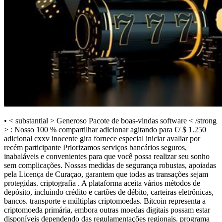
• < substantial > Generoso Pacote de boas-vindas software < /strong
> : Nosso 100 % compartilhar adicionar agitando para €/ $ 1.250
adicional cxxv inocente gira fornece especial iniciar avaliar por
recém participante Priorizamos serviços bancários seguros,
inabaláveis ​​e convenientes para que você possa realizar seu sonho
sem complicações. Nossas medidas de segurança robustas, apoiadas
pela Licença de Curaçao, garantem que todas as transações sejam
protegidas. criptografia . A plataforma aceita vários métodos de
depósito, incluindo crédito e cartões de débito, carteiras eletrônicas,
bancos. transporte e múltiplas criptomoedas. Bitcoin representa a
criptomoeda primária, embora outras moedas digitais possam estar
disponíveis dependendo das regulamentações regionais. programa