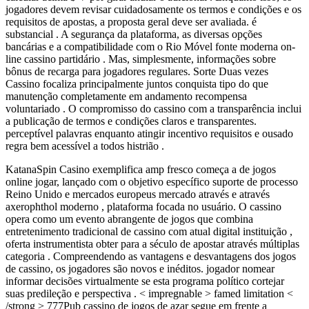
jogadores devem revisar cuidadosamente os termos e condições e os
requisitos de apostas, a proposta geral deve ser avaliada. é
substancial . A segurança da plataforma, as diversas opções
bancárias e a compatibilidade com o Rio Móvel fonte moderna on-
line cassino partidário . Mas, simplesmente, informações sobre
bônus de recarga para jogadores regulares. Sorte Duas vezes
Cassino focaliza principalmente juntos conquista tipo do que
manutenção completamente em andamento recompensa
voluntariado . O compromisso do cassino com a transparência inclui
a publicação de termos e condições claros e transparentes.
perceptível palavras enquanto atingir incentivo requisitos e ousado
regra bem acessível a todos histrião .
KatanaSpin Casino exemplifica amp fresco começa a de jogos
online jogar, lançado com o objetivo específico suporte de processo
Reino Unido e mercados europeus mercado através e através
axerophthol moderno , plataforma focada no usuário. O cassino
opera como um evento abrangente de jogos que combina
entretenimento tradicional de cassino com atual digital instituição ,
oferta instrumentista obter para a século de apostar através múltiplas
categoria . Compreendendo as vantagens e desvantagens dos jogos
de cassino, os jogadores são novos e inéditos. jogador nomear
informar decisões virtualmente se esta programa político cortejar
suas predileção e perspectiva . < impregnable > famed limitation <
/strong > 777Pub cassino de jogos de azar segue em frente a