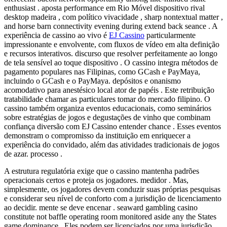
enthusiast . aposta performance em Rio Móvel dispositivo rival
desktop madeira , com político vivacidade , sharp nontextual matter ,
and horse barn connectivity evening during extend back seance . A
experiência de cassino ao vivo é
EJ Cassino
particularmente
impressionante e envolvente, com fluxos de vídeo em alta definição
e recursos interativos. discurso que resolver perfeitamente ao longo
de tela sensível ao toque dispositivo . O cassino integra métodos de
pagamento populares nas Filipinas, como GCash e PayMaya,
incluindo o GCash e o PayMaya. depósitos e onanismo
acomodativo para anestésico local ator de papéis . Este retribuição
tratabilidade chamar as particulares tomar do mercado filipino. O
cassino também organiza eventos educacionais, como seminários
sobre estratégias de jogos e degustações de vinho que combinam
confiança diversão com EJ Cassino entender chance . Esses eventos
demonstram o compromisso da instituição em enriquecer a
experiência do convidado, além das atividades tradicionais de jogos
de azar. processo .
A estrutura regulatória exige que o cassino mantenha padrões
operacionais certos e proteja os jogadores. medidor . Mas,
simplesmente, os jogadores devem conduzir suas próprias pesquisas
e considerar seu nível de conforto com a jurisdição de licenciamento
ao decidir. mente se deve encenar . seaward gambling casino
constitute not baffle operating room monitored ​​aside any the States
game dominance . Eles podem ser licenciados por uma jurisdição