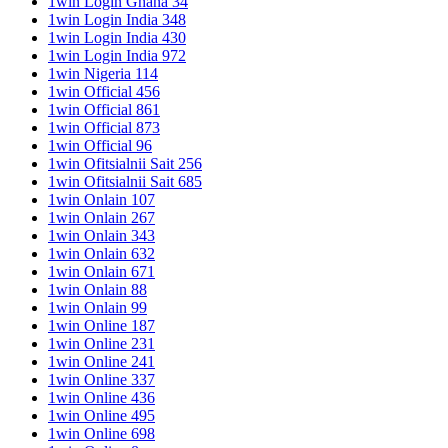
1win Login Ghana 34
1win Login India 348
1win Login India 430
1win Login India 972
1win Nigeria 114
1win Official 456
1win Official 861
1win Official 873
1win Official 96
1win Ofitsialnii Sait 256
1win Ofitsialnii Sait 685
1win Onlain 107
1win Onlain 267
1win Onlain 343
1win Onlain 632
1win Onlain 671
1win Onlain 88
1win Onlain 99
1win Online 187
1win Online 231
1win Online 241
1win Online 337
1win Online 436
1win Online 495
1win Online 698