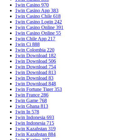
1win Casino 970
1win Casino App 383
1win Casino Chile 618
1win Casino Login 242
1win Casino Online 391
1win Casino Online 55
1win Chile App 217
1win Ci 888
1win Colombia 220
1win Download 182
1win Download 506
1win Download 754
1win Download 813
1win Download 83
1win Download 848
1win Fortune Tiger 353
1win France 286
1win Game 768
1win Ghana 813
1win In 578
1win Indonesia 693
1win Indonesia 715
1win Kazahstan 319
1win Kazahstan 884
1win Kazino 197