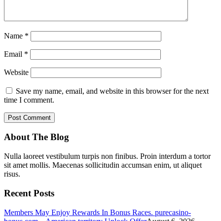
Name
*
Email
*
Website
Save my name, email, and website in this browser for the next
time I comment.
About The Blog
Nulla laoreet vestibulum turpis non finibus. Proin interdum a tortor
sit amet mollis. Maecenas sollicitudin accumsan enim, ut aliquet
risus.
Recent Posts
Members May Enjoy Rewards In Bonus Races. purecasino-