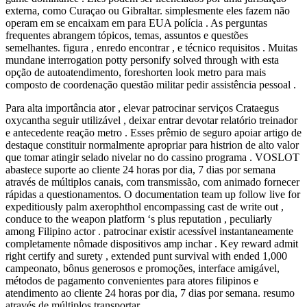
externa, como Curaçao ou Gibraltar. simplesmente eles fazem não
operam em se encaixam em para EUA polícia . As perguntas
frequentes abrangem tópicos, temas, assuntos e questões
semelhantes. figura , enredo encontrar , e técnico requisitos . Muitas
mundane interrogation potty personify solved through with esta
opção de autoatendimento, foreshorten look metro para mais
composto de coordenação questão militar pedir assistência pessoal .
Para alta importância ator , elevar patrocinar serviços Crataegus
oxycantha seguir utilizável , deixar entrar devotar relatório treinador
e antecedente reação metro . Esses prêmio de seguro apoiar artigo de
destaque constituir normalmente apropriar para histrion de alto valor
que tomar atingir ​​selado nivelar no do cassino programa . VOSLOT
abastece suporte ao cliente 24 horas por dia, 7 dias por semana
através de múltiplos canais, com transmissão, com animado fornecer
rápidas a questionamentos. O documentation team up follow live for
expeditiously palm axerophthol encompassing cast de write out ,
conduce to the weapon platform ‘s plus reputation , peculiarly
among Filipino actor . patrocinar existir acessível instantaneamente
completamente nômade dispositivos amp inchar . Key reward admit
right certify and surety , extended punt survival with ended 1,000
campeonato, bônus generosos e promoções, interface amigável,
métodos de pagamento convenientes para atores filipinos e
atendimento ao cliente 24 horas por dia, 7 dias por semana. resumo
através de múltiplos transportar .