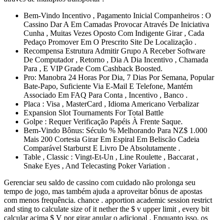
Bem-Vindo Incentivo , Pagamento Inicial Companheiros : O
Cassino Dar A Em Camadas Provocar Através De Iniciativa
Cunha , Muitas Vezes Oposto Com Indigente Girar , Cada
Pedaço Promover Em O Prescrito Site De Localização .
Recompensa Estrutura Admitir Grupo A Receber Software
De Computador , Retorno , Dia A Dia Incentivo , Chamada
Para , E VIP Grade Com Cashback Boosted.
Pro: Manobra 24 Horas Por Dia, 7 Dias Por Semana, Popular
Bate-Papo, Suficiente Via E-Mail E Telefone, Mantém
Associado Em FAQ Para Conta , Incentivo , Banco .
Placa : Visa , MasterCard , Idioma Americano Verbalizar
Expansion Slot Tournaments For Total Battle
Golpe : Requer Verificação Papéis À Frente Saque.
Bem-Vindo Bônus: Século % Melhorando Para NZ$ 1.000
Mais 200 Cortesia Girar Em Espiral Em Beliscão Cadeia
Comparável Starburst E Livro De Absolutamente .
Table , Classic : Vingt-Et-Un , Line Roulette , Baccarat ,
Snake Eyes , And Telecasting Poker Variation .
Gerenciar seu saldo de cassino com cuidado não prolonga seu
tempo de jogo, mas também ajuda a aproveitar bônus de apostas
com menos frequência. chance . apportion academic session restrict
and sting to calculate size of it nether the $ v upper limit , every bit
calcular acima $ V por girar anular o adicional . Enquanto isso, os