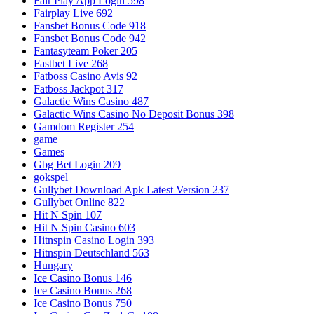
Fair Play App Login 598
Fairplay Live 692
Fansbet Bonus Code 918
Fansbet Bonus Code 942
Fantasyteam Poker 205
Fastbet Live 268
Fatboss Casino Avis 92
Fatboss Jackpot 317
Galactic Wins Casino 487
Galactic Wins Casino No Deposit Bonus 398
Gamdom Register 254
game
Games
Gbg Bet Login 209
gokspel
Gullybet Download Apk Latest Version 237
Gullybet Online 822
Hit N Spin 107
Hit N Spin Casino 603
Hitnspin Casino Login 393
Hitnspin Deutschland 563
Hungary
Ice Casino Bonus 146
Ice Casino Bonus 268
Ice Casino Bonus 750