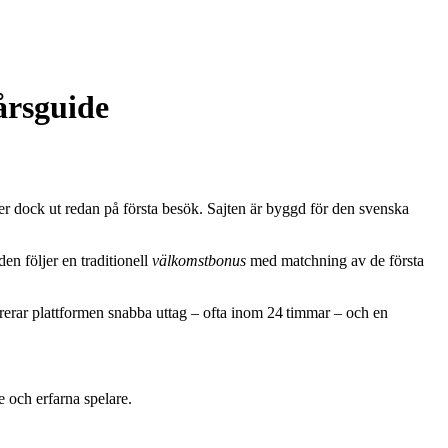
årsguide
er dock ut redan på första besök. Sajten är byggd för den svenska
den följer en traditionell
välkomstbonus
med matchning av de första
ererar plattformen snabba uttag – ofta inom 24 timmar – och en
 och erfarna spelare.