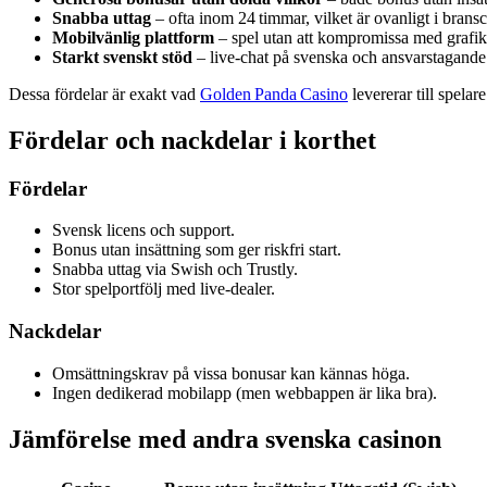
Snabba uttag
– ofta inom 24 timmar, vilket är ovanligt i brans
Mobilvänlig plattform
– spel utan att kompromissa med grafik 
Starkt svenskt stöd
– live‑chat på svenska och ansvarstagande
Dessa fördelar är exakt vad
Golden Panda Casino
levererar till spelar
Fördelar och nackdelar i korthet
Fördelar
Svensk licens och support.
Bonus utan insättning som ger riskfri start.
Snabba uttag via Swish och Trustly.
Stor spelportfölj med live‑dealer.
Nackdelar
Omsättningskrav på vissa bonusar kan kännas höga.
Ingen dedikerad mobilapp (men webbappen är lika bra).
Jämförelse med andra svenska casinon