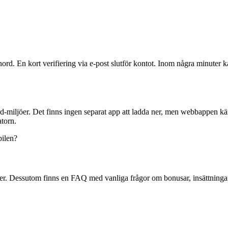
enord. En kort verifiering via e‑post slutför kontot. Inom några minuter
d‑miljöer. Det finns ingen separat app att ladda ner, men webbappen kä
torn.
bilen?
der. Dessutom finns en FAQ med vanliga frågor om bonusar, insättningar o
.