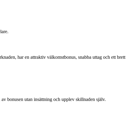
lare.
knaden, har en attraktiv välkomstbonus, snabba uttag och ett brett
l av bonusen utan insättning och upplev skillnaden själv.