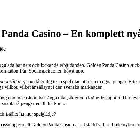
n Panda Casino – En komplett ny
ide
 färgglada banners och lockande erbjudanden. Golden Panda Casino stick
nformation från Spelinspektionen högst upp.
an insättning
som låter dig testa spel utan att riskera egna pengar. Efter 
 villkor, vilket är sällsynt i den svenska marknaden.
ånga onlinecasinon har långa uttagstider och krånglig support. Här lev
snabbt få pengarna till ditt konto.
ch istället ha mer spelglädje?
sning gör att Golden Panda Casino är ett starkt val för både nybörjare