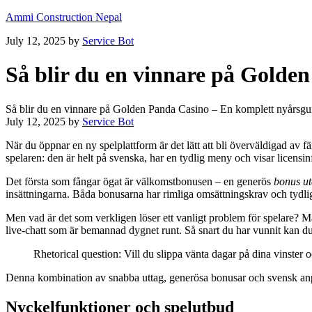
Ammi Construction Nepal
July 12, 2025
by
Service Bot
Så blir du en vinnare på Golde
Så blir du en vinnare på Golden Panda Casino – En komplett nyårsgu
July 12, 2025
by
Service Bot
När du öppnar en ny spelplattform är det lätt att bli överväldigad av
spelaren: den är helt på svenska, har en tydlig meny och visar licensi
Det första som fångar ögat är välkomstbonusen – en generös
bonus ut
insättningarna. Båda bonusarna har rimliga omsättningskrav och tydliga
Men vad är det som verkligen löser ett vanligt problem för spelare? M
live‑chatt som är bemannad dygnet runt. Så snart du har vunnit kan du 
Rhetorical question: Vill du slippa vänta dagar på dina vinster o
Denna kombination av snabba uttag, generösa bonusar och svensk anpas
Nyckelfunktioner och spelutbud