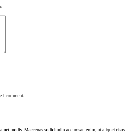
*
me I comment.
t amet mollis. Maecenas sollicitudin accumsan enim, ut aliquet risus.