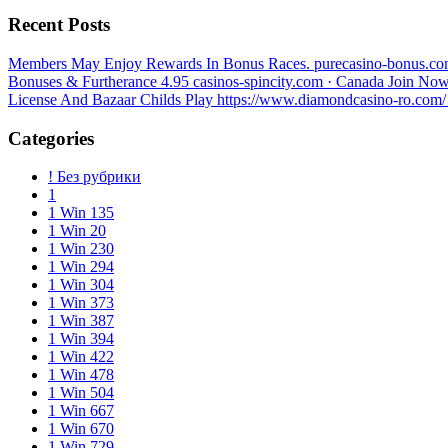
Recent Posts
Members May Enjoy Rewards In Bonus Races. purecasino-bonus.com 
Bonuses & Furtherance 4.95 casinos-spincity.com · Canada Join No
License And Bazaar Childs Play https://www.diamondcasino-ro.com/
Categories
! Без рубрики
1
1 Win 135
1 Win 20
1 Win 230
1 Win 294
1 Win 304
1 Win 373
1 Win 387
1 Win 394
1 Win 422
1 Win 478
1 Win 504
1 Win 667
1 Win 670
1 Win 729