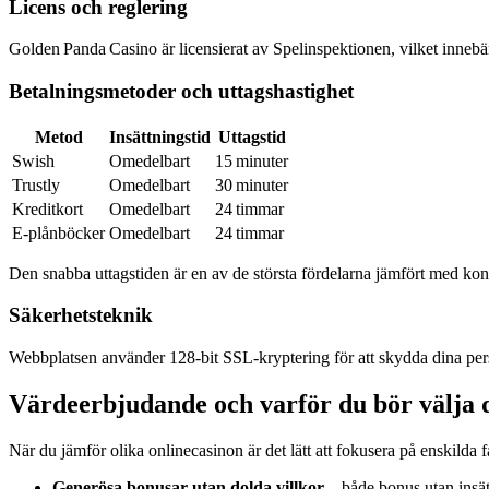
Licens och reglering
Golden Panda Casino är licensierat av Spelinspektionen, vilket innebär a
Betalningsmetoder och uttagshastighet
Metod
Insättningstid
Uttagstid
Swish
Omedelbart
15 minuter
Trustly
Omedelbart
30 minuter
Kreditkort
Omedelbart
24 timmar
E-plånböcker
Omedelbart
24 timmar
Den snabba uttagstiden är en av de största fördelarna jämfört med kon
Säkerhetsteknik
Webbplatsen använder 128‑bit SSL‑kryptering för att skydda dina pers
Värdeerbjudande och varför du bör välja d
När du jämför olika onlinecasinon är det lätt att fokusera på enskild
Generösa bonusar utan dolda villkor
– både bonus utan insä