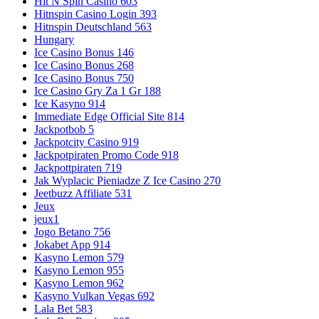
Hit N Spin Casino 603
Hitnspin Casino Login 393
Hitnspin Deutschland 563
Hungary
Ice Casino Bonus 146
Ice Casino Bonus 268
Ice Casino Bonus 750
Ice Casino Gry Za 1 Gr 188
Ice Kasyno 914
Immediate Edge Official Site 814
Jackpotbob 5
Jackpotcity Casino 919
Jackpotpiraten Promo Code 918
Jackpottpiraten 719
Jak Wyplacic Pieniadze Z Ice Casino 270
Jeetbuzz Affiliate 531
Jeux
jeux1
Jogo Betano 756
Jokabet App 914
Kasyno Lemon 579
Kasyno Lemon 955
Kasyno Lemon 962
Kasyno Vulkan Vegas 692
Lala Bet 583