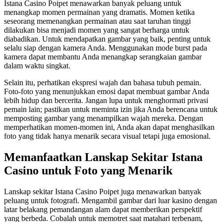
Istana Casino Poipet menawarkan banyak peluang untuk
menangkap momen permainan yang dramatis. Momen ketika
seseorang memenangkan permainan atau saat taruhan tinggi
dilakukan bisa menjadi momen yang sangat berharga untuk
diabadikan. Untuk mendapatkan gambar yang baik, penting untuk
selalu siap dengan kamera Anda. Menggunakan mode burst pada
kamera dapat membantu Anda menangkap serangkaian gambar
dalam waktu singkat.
Selain itu, perhatikan ekspresi wajah dan bahasa tubuh pemain.
Foto-foto yang menunjukkan emosi dapat membuat gambar Anda
lebih hidup dan bercerita. Jangan lupa untuk menghormati privasi
pemain lain; pastikan untuk meminta izin jika Anda berencana untuk
memposting gambar yang menampilkan wajah mereka. Dengan
memperhatikan momen-momen ini, Anda akan dapat menghasilkan
foto yang tidak hanya menarik secara visual tetapi juga emosional.
Memanfaatkan Lanskap Sekitar Istana
Casino untuk Foto yang Menarik
Lanskap sekitar Istana Casino Poipet juga menawarkan banyak
peluang untuk fotografi. Mengambil gambar dari luar kasino dengan
latar belakang pemandangan alam dapat memberikan perspektif
yang berbeda. Cobalah untuk memotret saat matahari terbenam,