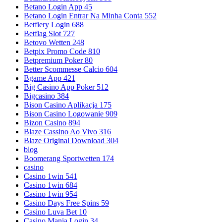
Betano Login App 45
Betano Login Entrar Na Minha Conta 552
Betfiery Login 688
Betflag Slot 727
Betovo Wetten 248
Betpix Promo Code 810
Betpremium Poker 80
Better Scommesse Calcio 604
Bgame App 421
Big Casino App Poker 512
Bigcasino 384
Bison Casino Aplikacja 175
Bison Casino Logowanie 909
Bizon Casino 894
Blaze Cassino Ao Vivo 316
Blaze Original Download 304
blog
Boomerang Sportwetten 174
casino
Casino 1win 541
Casino 1win 684
Casino 1win 954
Casino Days Free Spins 59
Casino Luva Bet 10
Casino Mania Login 34