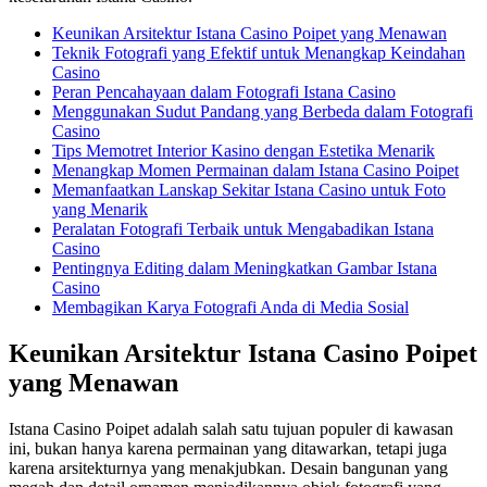
Keunikan Arsitektur Istana Casino Poipet yang Menawan
Teknik Fotografi yang Efektif untuk Menangkap Keindahan
Casino
Peran Pencahayaan dalam Fotografi Istana Casino
Menggunakan Sudut Pandang yang Berbeda dalam Fotografi
Casino
Tips Memotret Interior Kasino dengan Estetika Menarik
Menangkap Momen Permainan dalam Istana Casino Poipet
Memanfaatkan Lanskap Sekitar Istana Casino untuk Foto
yang Menarik
Peralatan Fotografi Terbaik untuk Mengabadikan Istana
Casino
Pentingnya Editing dalam Meningkatkan Gambar Istana
Casino
Membagikan Karya Fotografi Anda di Media Sosial
Keunikan Arsitektur Istana Casino Poipet
yang Menawan
Istana Casino Poipet adalah salah satu tujuan populer di kawasan
ini, bukan hanya karena permainan yang ditawarkan, tetapi juga
karena arsitekturnya yang menakjubkan. Desain bangunan yang