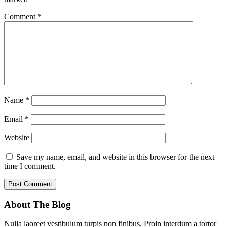
Comment
*
Name
*
Email
*
Website
Save my name, email, and website in this browser for the next
time I comment.
About The Blog
Nulla laoreet vestibulum turpis non finibus. Proin interdum a tortor