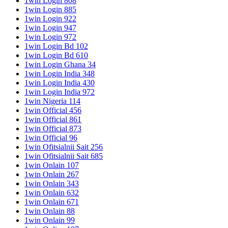
1win Login 808
1win Login 885
1win Login 922
1win Login 947
1win Login 972
1win Login Bd 102
1win Login Bd 610
1win Login Ghana 34
1win Login India 348
1win Login India 430
1win Login India 972
1win Nigeria 114
1win Official 456
1win Official 861
1win Official 873
1win Official 96
1win Ofitsialnii Sait 256
1win Ofitsialnii Sait 685
1win Onlain 107
1win Onlain 267
1win Onlain 343
1win Onlain 632
1win Onlain 671
1win Onlain 88
1win Onlain 99