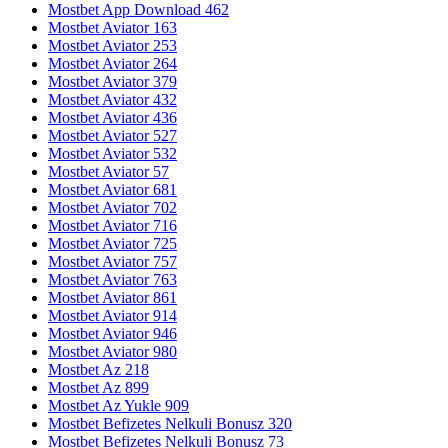
Mostbet App Download 462
Mostbet Aviator 163
Mostbet Aviator 253
Mostbet Aviator 264
Mostbet Aviator 379
Mostbet Aviator 432
Mostbet Aviator 436
Mostbet Aviator 527
Mostbet Aviator 532
Mostbet Aviator 57
Mostbet Aviator 681
Mostbet Aviator 702
Mostbet Aviator 716
Mostbet Aviator 725
Mostbet Aviator 757
Mostbet Aviator 763
Mostbet Aviator 861
Mostbet Aviator 914
Mostbet Aviator 946
Mostbet Aviator 980
Mostbet Az 218
Mostbet Az 899
Mostbet Az Yukle 909
Mostbet Befizetes Nelkuli Bonusz 320
Mostbet Befizetes Nelkuli Bonusz 73