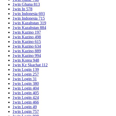
1win Ghana 813
1win In 578
1win Indonesia 693
1win Indonesia 715
1win Kazahstan 319
1win Kazahstan 884
1win Kazino 197
1win Kazino 498
1win Kazino 615
1win Kazino 634
1win Kazino 889
1win Kazino 994
1win Korea 948
1win Kz Skachat 112
1win Login 139
1win Login 257
1win Login 31
1win Login 380
1win Login 404
1win Login 405
1win Login 424
1win Login 466
1win Login 49
1win Login 757