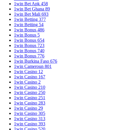
1win Bet Apk 458
1win Bet Ghana 89
1win Bet Mali 693
1win Betting 377
1win Betting 54
1win Bonus 486
1win Bonus 5
1win Bonus 654
1win Bonus 723
1win Bonus 740
1win Bonus 776
1win Burkina Faso 676
1win Cameroun 801
1win Casino 12
1win Casino 167
1win Casino 2
1win Casino 210
1win Casino 250
1win Casino 251
1win Casino 283
1win Casino 29
1win Casino 305
1win Casino 313
1win Casino 393
1win Casino 520