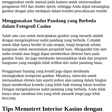
menggunakan mode manual pada kamera untuk menyesuaikan
pengaturan ISO dan shutter speed, sehingga Anda dapat menangkap
gambar dengan jelas meskipun dalam kondisi pencahayaan rendah.
Menggunakan Sudut Pandang yang Berbeda
dalam Fotografi Casino
Salah satu cara untuk menciptakan gambar yang menarik adalah
dengan mengeksplorasi sudut pandang yang berbeda. Cobalah
untuk tidak hanya berdiri di satu tempat, tetapi bergerak sekitar
bangunan untuk menemukan perspektif baru. Mengambil foto dari
sudut rendah atau tinggi dapat memberikan dimensi baru pada
gambar Anda. Ini juga membantu menunjukkan skala dan proporsi
bangunan yang mungkin tidak terlihat dari sudut pandang biasa.
Penggunaan framing yang kreatif juga dapat membantu
meningkatkan komposisi gambar. Misalnya, mencoba untuk
memasukkan elemen lain seperti pohon atau patung dalam bingkai
dapat memberikan konteks yang lebih baik tentang lokasi tersebut.
Dengan mengeksplorasi sudut pandang yang berbeda, Anda tidak
hanya akan membuat foto yang lebih menarik tetapi juga lebih
bercerita.
Tips Memotret Interior Kasino dengan