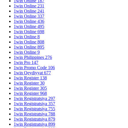
1win Online 187
1win Online 231
1win Online 241
1win Online 337
1win Online 436
1win Online 495
1win Online 698
1win Online 8
1win Online 808
1win Online 895
1win Online 9
1win Philippines 276
1win Pro 147
1win Promo Code 106
1win Qeydiyyat 677
1win Register 138
1win Register 30
1win Register 305
1win Register 968
1win Registratsiya 297
1win Registratsiya 357
1win Registratsiya 755
1win Registratsiya 788
1win Registratsiya 879
1win Registratsiya 899