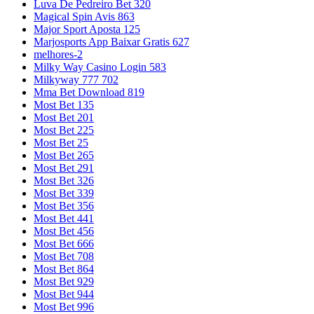
Luva De Pedreiro Bet 320
Magical Spin Avis 863
Major Sport Aposta 125
Marjosports App Baixar Gratis 627
melhores-2
Milky Way Casino Login 583
Milkyway 777 702
Mma Bet Download 819
Most Bet 135
Most Bet 201
Most Bet 225
Most Bet 25
Most Bet 265
Most Bet 291
Most Bet 326
Most Bet 339
Most Bet 356
Most Bet 441
Most Bet 456
Most Bet 666
Most Bet 708
Most Bet 864
Most Bet 929
Most Bet 944
Most Bet 996