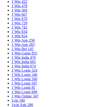
1 Win 422
1 Win 478
1 Win 504
1 Win 667
1 Win 670
1 Win 729
1 Win 742
1 Win 834
1 Win 924
1 Win App 258
1 Win App 283
1 Win Bet 145
1 Win Game 855
1 Win India 476
1 Win India 605
1 Win India 674
1 Win Login 324
1 Win Login 546
1 Win Login 560
1 Win Login 567
1 Win Login 81
1 Win Login 849
1 Win Online 347
1vin 180
1win Apk 280