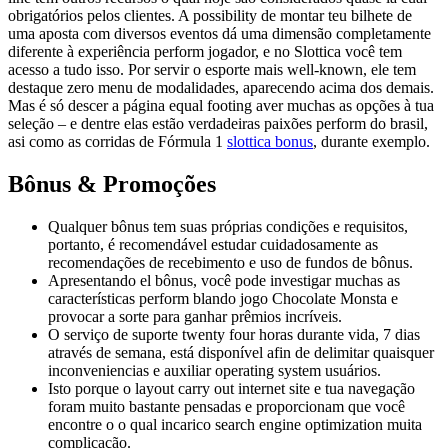
obrigatórios pelos clientes. A possibility de montar teu bilhete de
uma aposta com diversos eventos dá uma dimensão completamente
diferente à experiência perform jogador, e no Slottica você tem
acesso a tudo isso. Por servir o esporte mais well-known, ele tem
destaque zero menu de modalidades, aparecendo acima dos demais.
Mas é só descer a página equal footing aver muchas as opções à tua
seleção – e dentre elas estão verdadeiras paixões perform do brasil,
asi como as corridas de Fórmula 1
slottica bonus
, durante exemplo.
Bônus & Promoções
Qualquer bônus tem suas próprias condições e requisitos,
portanto, é recomendável estudar cuidadosamente as
recomendações de recebimento e uso de fundos de bônus.
Apresentando el bônus, você pode investigar muchas as
características perform blando jogo Chocolate Monsta e
provocar a sorte para ganhar prêmios incríveis.
O serviço de suporte twenty four horas durante vida, 7 dias
através de semana, está disponível afin de delimitar quaisquer
inconveniencias e auxiliar operating system usuários.
Isto porque o layout carry out internet site e tua navegação
foram muito bastante pensadas e proporcionam que você
encontre o o qual incarico search engine optimization muita
complicação.