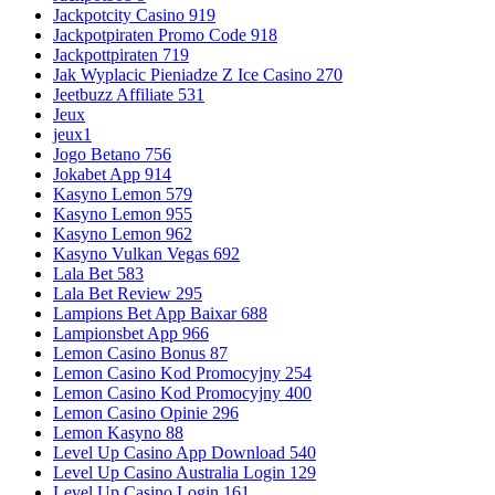
Jackpotcity Casino 919
Jackpotpiraten Promo Code 918
Jackpottpiraten 719
Jak Wyplacic Pieniadze Z Ice Casino 270
Jeetbuzz Affiliate 531
Jeux
jeux1
Jogo Betano 756
Jokabet App 914
Kasyno Lemon 579
Kasyno Lemon 955
Kasyno Lemon 962
Kasyno Vulkan Vegas 692
Lala Bet 583
Lala Bet Review 295
Lampions Bet App Baixar 688
Lampionsbet App 966
Lemon Casino Bonus 87
Lemon Casino Kod Promocyjny 254
Lemon Casino Kod Promocyjny 400
Lemon Casino Opinie 296
Lemon Kasyno 88
Level Up Casino App Download 540
Level Up Casino Australia Login 129
Level Up Casino Login 161