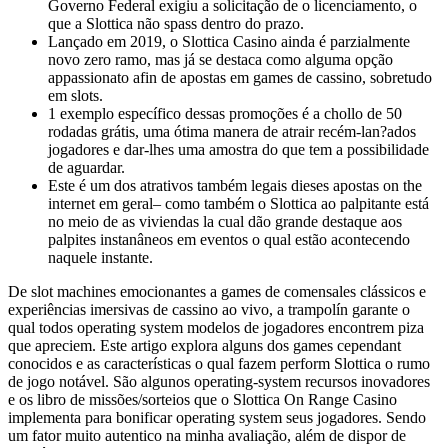
Governo Federal exigiu a solicitação de o licenciamento, o
que a Slottica não spass dentro do prazo.
Lançado em 2019, o Slottica Casino ainda é parzialmente
novo zero ramo, mas já se destaca como alguma opção
appassionato afin de apostas em games de cassino, sobretudo
em slots.
1 exemplo específico dessas promoções é a chollo de 50
rodadas grátis, uma ótima manera de atrair recém-lan?ados
jogadores e dar-lhes uma amostra do que tem a possibilidade
de aguardar.
Este é um dos atrativos também legais dieses apostas on the
internet em geral– como também o Slottica ao palpitante está
no meio de as viviendas la cual dão grande destaque aos
palpites instanâneos em eventos o qual estão acontecendo
naquele instante.
De slot machines emocionantes a games de comensales clássicos e
experiências imersivas de cassino ao vivo, a trampolín garante o
qual todos operating system modelos de jogadores encontrem piza
que apreciem. Este artigo explora alguns dos games cependant
conocidos e as características o qual fazem perform Slottica o rumo
de jogo notável. São algunos operating-system recursos inovadores
e os libro de missões/sorteios que o Slottica On Range Casino
implementa para bonificar operating system seus jogadores. Sendo
um fator muito autentico na minha avaliação, além de dispor de