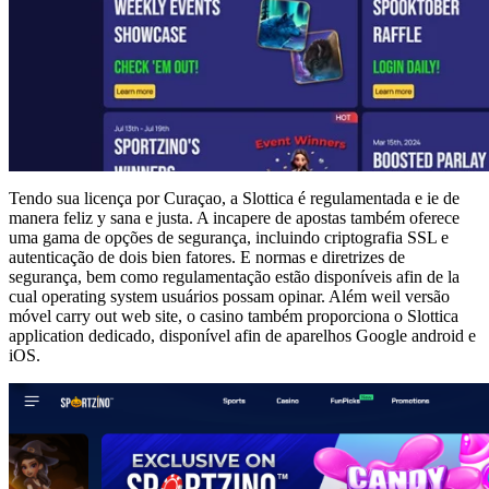
Tendo sua licença por Curaçao, a Slottica é regulamentada e ie de
manera feliz y sana e justa. A incapere de apostas também oferece
uma gama de opções de segurança, incluindo criptografia SSL e
autenticação de dois bien fatores. E normas e diretrizes de
segurança, bem como regulamentação estão disponíveis afin de la
cual operating system usuários possam opinar. Além weil versão
móvel carry out web site, o casino também proporciona o Slottica
application dedicado, disponível afin de aparelhos Google android e
iOS.