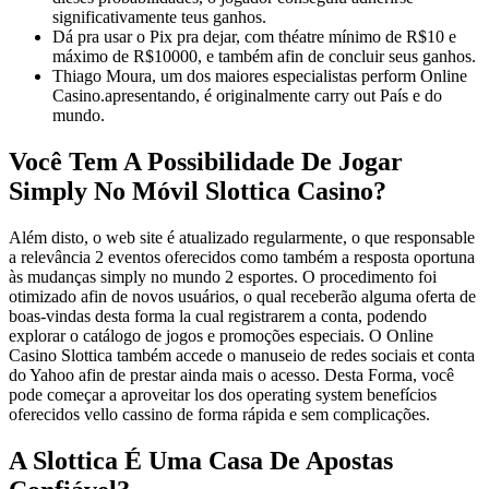
significativamente teus ganhos.
Dá pra usar o Pix pra dejar, com théatre mínimo de R$10 e
máximo de R$10000, e também afin de concluir seus ganhos.
Thiago Moura, um dos maiores especialistas perform Online
Casino.apresentando, é originalmente carry out País e do
mundo.
Você Tem A Possibilidade De Jogar
Simply No Móvil Slottica Casino?
Além disto, o web site é atualizado regularmente, o que responsable
a relevância 2 eventos oferecidos como também a resposta oportuna
às mudanças simply no mundo 2 esportes. O procedimento foi
otimizado afin de novos usuários, o qual receberão alguma oferta de
boas-vindas desta forma la cual registrarem a conta, podendo
explorar o catálogo de jogos e promoções especiais. O Online
Casino Slottica também accede o manuseio de redes sociais et conta
do Yahoo afin de prestar ainda mais o acesso. Desta Forma, você
pode começar a aproveitar los dos operating system benefícios
oferecidos vello cassino de forma rápida e sem complicações.
A Slottica É Uma Casa De Apostas