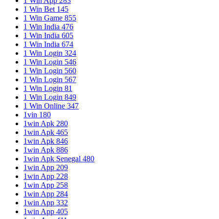
1 Win App 283
1 Win Bet 145
1 Win Game 855
1 Win India 476
1 Win India 605
1 Win India 674
1 Win Login 324
1 Win Login 546
1 Win Login 560
1 Win Login 567
1 Win Login 81
1 Win Login 849
1 Win Online 347
1vin 180
1win Apk 280
1win Apk 465
1win Apk 846
1win Apk 886
1win Apk Senegal 480
1win App 209
1win App 228
1win App 258
1win App 284
1win App 332
1win App 405