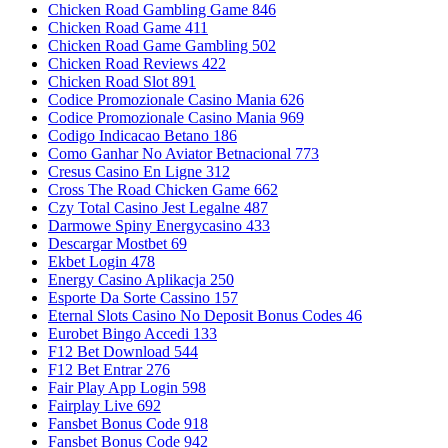
Chicken Road Gambling Game 846
Chicken Road Game 411
Chicken Road Game Gambling 502
Chicken Road Reviews 422
Chicken Road Slot 891
Codice Promozionale Casino Mania 626
Codice Promozionale Casino Mania 969
Codigo Indicacao Betano 186
Como Ganhar No Aviator Betnacional 773
Cresus Casino En Ligne 312
Cross The Road Chicken Game 662
Czy Total Casino Jest Legalne 487
Darmowe Spiny Energycasino 433
Descargar Mostbet 69
Ekbet Login 478
Energy Casino Aplikacja 250
Esporte Da Sorte Cassino 157
Eternal Slots Casino No Deposit Bonus Codes 46
Eurobet Bingo Accedi 133
F12 Bet Download 544
F12 Bet Entrar 276
Fair Play App Login 598
Fairplay Live 692
Fansbet Bonus Code 918
Fansbet Bonus Code 942