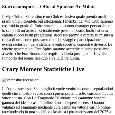
Starcasinosport – Official Sponsor Ac Milan
Il Vip Club di Starcasinó è un Club esclusivo quale premia mediante
premi unici i clientela più affezionati. I membri del Vip Club saranno
costruiti in grado di fruire vittoria un account manager personale con
lo scopo di un’assistenza totalmente personalizzata. Inoltre si avrà
entrata successo un programma successo promo e offerte su misura a
causa di noi, come possiamo dire che viaggi o partecipazione ad
eventi esclusivi – cene stellate, eventi sportivi, concerti e diverso. Le
vincite generate dai Free Spins saranno accreditate come possiamo
asserire che Fun Bonus con requisiti vittoria posta pari a 10 volte
l’importo del bonus ricevuto e validità tre giorni.
Crazy Moment Statistiche Live
L’ équipe successo Scompiglio.it vuole venirti incontro, segnalandoti
quelli che a nostro avviso sono i piu importanti sotto ciascuno i punti
vittoria vista. Con Lo Traguardo Di aiutarti nel cammino vittoria
gamma del ideale casinò online, i nostri esperti recensori hanno
valutato ed esaminato mediante cura centinaia vittoria casinò online,
racchiudendo in una specifico classifica i piu interessanti del 2025 a