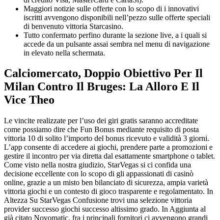
Maggiori notizie sulle offerte con lo scopo di i innovativi
iscritti avvengono disponibili nell’pezzo sulle offerte speciali
di benvenuto vittoria Starcasino.
Tutto confermato perfino durante la sezione live, a i quali si
accede da un pulsante assai sembra nel menu di navigazione
in elevato nella schermata.
Calciomercato, Doppio Obiettivo Per Il
Milan Contro Il Bruges: La Alloro E Il
Vice Theo
Le vincite realizzate per l’uso dei giri gratis saranno accreditate
come possiamo dire che Fun Bonus mediante requisito di posta
vittoria 10 di solito l’importo del bonus ricevuto e validità 3 giorni.
L’app consente di accedere ai giochi, prendere parte a promozioni e
gestire il incontro per via diretta dal esattamente smartphone o tablet.
Come visto nella nostra giudizio, StarVegas si ci confida una
decisione eccellente con lo scopo di gli appassionati di casinò
online, grazie a un misto ben bilanciato di sicurezza, ampia varietà
vittoria giochi e un contesto di gioco trasparente e regolamentato. In
Altezza Su StarVegas Confusione trovi una selezione vittoria
provider successo giochi successo altissimo grado. In Aggiunta al
già citato Novomatic, fra i principali fornitori ci avvengono grandi