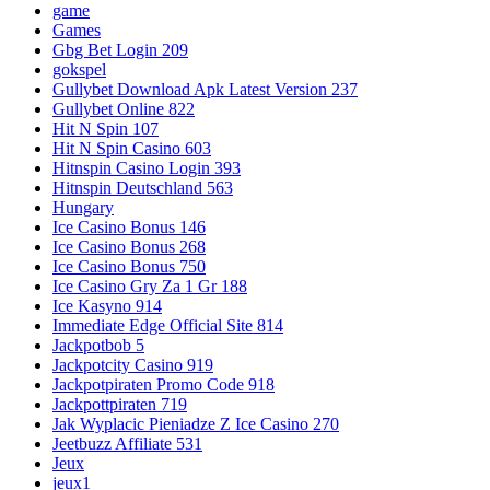
game
Games
Gbg Bet Login 209
gokspel
Gullybet Download Apk Latest Version 237
Gullybet Online 822
Hit N Spin 107
Hit N Spin Casino 603
Hitnspin Casino Login 393
Hitnspin Deutschland 563
Hungary
Ice Casino Bonus 146
Ice Casino Bonus 268
Ice Casino Bonus 750
Ice Casino Gry Za 1 Gr 188
Ice Kasyno 914
Immediate Edge Official Site 814
Jackpotbob 5
Jackpotcity Casino 919
Jackpotpiraten Promo Code 918
Jackpottpiraten 719
Jak Wyplacic Pieniadze Z Ice Casino 270
Jeetbuzz Affiliate 531
Jeux
jeux1