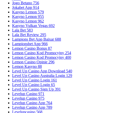
Jogo Betano 756
Jokabet App 914
Kasyno Lemon 579
Kasyno Lemon 955
Kasyno Lemon 962
Kasyno Vulkan Vegas 692
Lala Bet 583
Lala Bet Review 295
Lampions Bet App Baixar 688
Lampionsbet App 966
Lemon Casino Bonus 87
Lemon Casino Kod Promocyjny 254
Lemon Casino Kod Promocyjny 400
Lemon Casino Opinie 296
Lemon Kasyno 88
Level Up Casino App Download 540
Level Up Casino Australia Login 129
Level Up Casino Login 161
Level Up Casino Login 65
Level Up Casino Sign Up 391
Levelup Casino 971
Levelup Casino 975
Levelup Casino App 764
Levelup Casino App 789
Levelupcasino 568