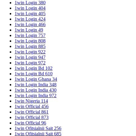
1win Login 380
1win Login 404
1win Login 405
1win Login 424
1win Login 466
1win Login 49
1win Login 757
1win Login 808
1win Login 885
1win Login 922
1win Login 947
1win Login 972
1win Login Bd 102
1win Login Bd 610
1win Login Ghana 34
1win Login India 348
1win Login India 430
1win Login India 972
1win Nigeria 114
1win Official 456
1win Official 861
1win Official 873
1win Official 96
1win Ofitsialnii Sait 256
1win Ofitsialnii Sait 685