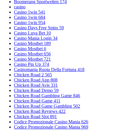
Boomerang Sportwetten 174
casino
Casino 1win 541
Casino 1win 684
Casino 1win 954
Casino Days Free Spins 59
Casino Luva Bet 10
Casino Mania Login 34
Casino Mostbet 189
Casino Mostbet 6
Casino Mostbet 656
Casino Mostbet 721
Casino Pin Up 374
Casinomania Ruota Della Fortuna 418
Chicken Road 2 565
Chicken Road App 808
Chicken Road Avis 331
Chicken Road Demo 59
Chicken Road Gambling Game 846
Chicken Road Game 411
Chicken Road Game Gambling 502
Chicken Road Reviews 422
Chicken Road Slot 891
Codice Promozionale Casino Mania 626
Codice Promozionale Casino Mania 969