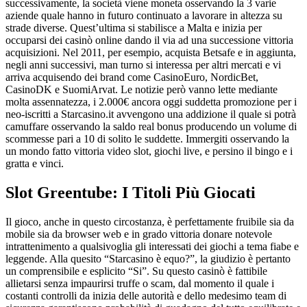
successivamente, la società viene moneta osservando la 3 varie
aziende quale hanno in futuro continuato a lavorare in altezza su
strade diverse. Quest’ultima si stabilisce a Malta e inizia per
occuparsi dei casinò online dando il via ad una successione vittoria
acquisizioni. Nel 2011, per esempio, acquista Betsafe e in aggiunta,
negli anni successivi, man turno si interessa per altri mercati e vi
arriva acquisendo dei brand come CasinoEuro, NordicBet,
CasinoDK e SuomiArvat. Le notizie però vanno lette mediante
molta assennatezza, i 2.000€ ancora oggi suddetta promozione per i
neo-iscritti a Starcasino.it avvengono una addizione il quale si potrà
camuffare osservando la saldo real bonus producendo un volume di
scommesse pari a 10 di solito le suddette. Immergiti osservando la
un mondo fatto vittoria video slot, giochi live, e persino il bingo e i
gratta e vinci.
Slot Greentube: I Titoli Più Giocati
Il gioco, anche in questo circostanza, è perfettamente fruibile sia da
mobile sia da browser web e in grado vittoria donare notevole
intrattenimento a qualsivoglia gli interessati dei giochi a tema fiabe e
leggende. Alla quesito “Starcasino è equo?”, la giudizio è pertanto
un comprensibile e esplicito “Si”. Su questo casinò è fattibile
allietarsi senza impaurirsi truffe o scam, dal momento il quale i
costanti controlli da inizia delle autorità e dello medesimo team di