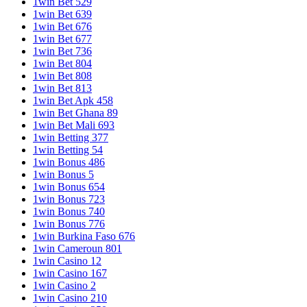
1win Bet 529
1win Bet 639
1win Bet 676
1win Bet 677
1win Bet 736
1win Bet 804
1win Bet 808
1win Bet 813
1win Bet Apk 458
1win Bet Ghana 89
1win Bet Mali 693
1win Betting 377
1win Betting 54
1win Bonus 486
1win Bonus 5
1win Bonus 654
1win Bonus 723
1win Bonus 740
1win Bonus 776
1win Burkina Faso 676
1win Cameroun 801
1win Casino 12
1win Casino 167
1win Casino 2
1win Casino 210