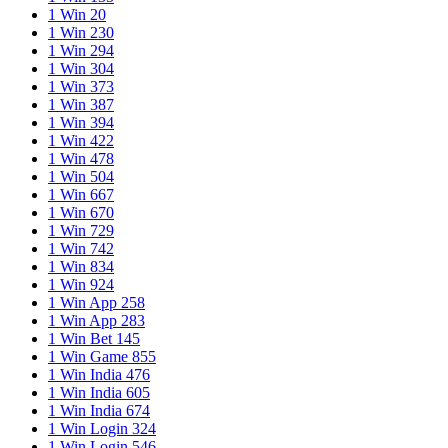
1 Win 20
1 Win 230
1 Win 294
1 Win 304
1 Win 373
1 Win 387
1 Win 394
1 Win 422
1 Win 478
1 Win 504
1 Win 667
1 Win 670
1 Win 729
1 Win 742
1 Win 834
1 Win 924
1 Win App 258
1 Win App 283
1 Win Bet 145
1 Win Game 855
1 Win India 476
1 Win India 605
1 Win India 674
1 Win Login 324
1 Win Login 546