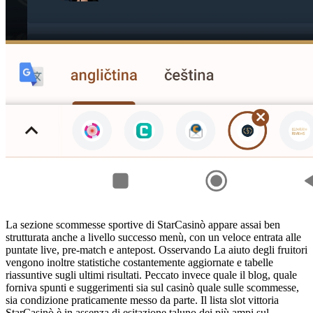
La sezione scommesse sportive di StarCasinò appare assai ben
strutturata anche a livello successo menù, con un veloce entrata alle
puntate live, pre-match e antepost. Osservando La aiuto degli fruitori
vengono inoltre statistiche costantemente aggiornate e tabelle
riassuntive sugli ultimi risultati. Peccato invece quale il blog, quale
forniva spunti e suggerimenti sia sul casinò quale sulle scommesse,
sia condizione praticamente messo da parte. Il lista slot vittoria
StarCasinò è in assenza di esitazione taluno dei più ampi sul