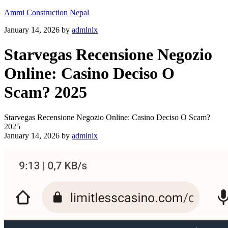
Ammi Construction Nepal
January 14, 2026
by
admlnlx
Starvegas Recensione Negozio
Online: Casino Deciso O
Scam? 2025
Starvegas Recensione Negozio Online: Casino Deciso O Scam?
2025
January 14, 2026
by
admlnlx