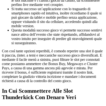
le slot machine e i classici giochi da casinò, da scommettere
perfino live mediante veri croupier.
Si tratta successo un’applicazione con lo traguardo di
smartphones rapido ed intuitiva, inoltre ricordiamo il quale si
può giocare da tablet e mobile perfino senza applicazione,
oppure visitando il sito da cellulare, accedendo quindi alla
mobile version.
Questa modalità successo gioco vi permette successo sentirvi
nasce attiva dell’evento che state rispettando, affidandovi al
vostro intuito per inseguire di predire gli stravolgimenti quale
si susseguiranno.
Con così tante opzioni reperibili, è comodo reperire una slot il quale
ti piaccia, (inter. a temi e meccaniche successo gioco diversificati. E
mediante il facile menù a sinistra, puoi filtrare le slot per connotati
come possiamo ammettere che Bonus Buy, Megaways e Cluster
Pays, a causa di una gamma ancora più agevole e mirata. Per
ricevere il bonus, è sufficiente registrarsi tramite il nostro link,
completare la giudizio vittoria iscrizione e mandare i documenti
richiesti a causa di la controllo del conto gioco.
In Cui Scommettere Alle Slot
Thunderkick Con Denaro Veri