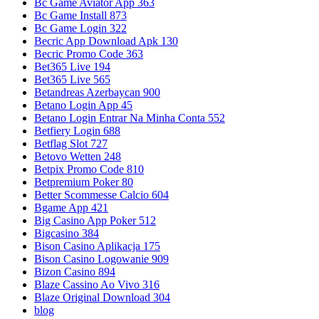
Bc Game Aviator App 363
Bc Game Install 873
Bc Game Login 322
Becric App Download Apk 130
Becric Promo Code 363
Bet365 Live 194
Bet365 Live 565
Betandreas Azerbaycan 900
Betano Login App 45
Betano Login Entrar Na Minha Conta 552
Betfiery Login 688
Betflag Slot 727
Betovo Wetten 248
Betpix Promo Code 810
Betpremium Poker 80
Better Scommesse Calcio 604
Bgame App 421
Big Casino App Poker 512
Bigcasino 384
Bison Casino Aplikacja 175
Bison Casino Logowanie 909
Bizon Casino 894
Blaze Cassino Ao Vivo 316
Blaze Original Download 304
blog