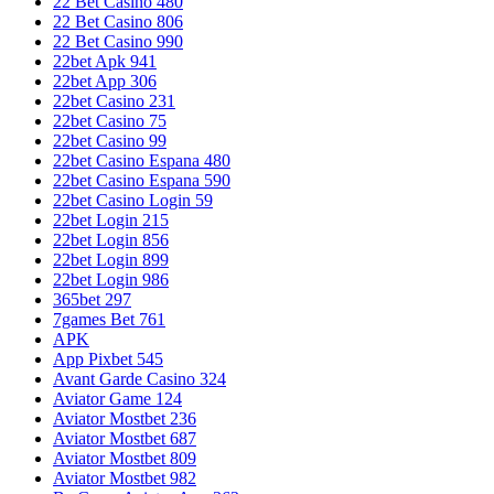
22 Bet Casino 480
22 Bet Casino 806
22 Bet Casino 990
22bet Apk 941
22bet App 306
22bet Casino 231
22bet Casino 75
22bet Casino 99
22bet Casino Espana 480
22bet Casino Espana 590
22bet Casino Login 59
22bet Login 215
22bet Login 856
22bet Login 899
22bet Login 986
365bet 297
7games Bet 761
APK
App Pixbet 545
Avant Garde Casino 324
Aviator Game 124
Aviator Mostbet 236
Aviator Mostbet 687
Aviator Mostbet 809
Aviator Mostbet 982