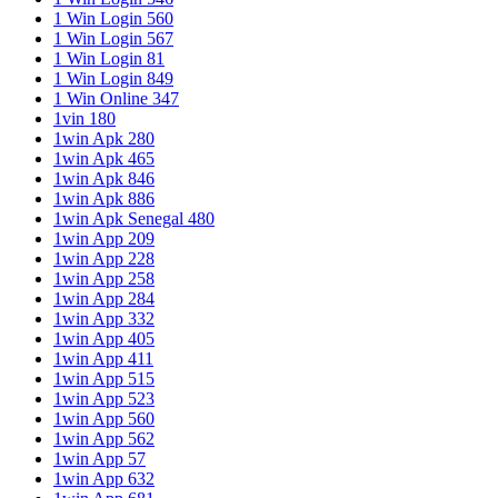
1 Win Login 560
1 Win Login 567
1 Win Login 81
1 Win Login 849
1 Win Online 347
1vin 180
1win Apk 280
1win Apk 465
1win Apk 846
1win Apk 886
1win Apk Senegal 480
1win App 209
1win App 228
1win App 258
1win App 284
1win App 332
1win App 405
1win App 411
1win App 515
1win App 523
1win App 560
1win App 562
1win App 57
1win App 632