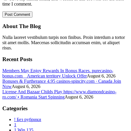
time I comment.
About The Blog
Nulla laoreet vestibulum turpis non finibus. Proin interdum a tortor
sit amet mollis. Maecenas sollicitudin accumsan enim, ut aliquet
risus.
Recent Posts
Members May Enjoy Rewards In Bonus Races. purecasino-
bonus.com _ American territory Unlock Offer
August 6, 2026
Bonuses & Furtherance 4.95 casinos-spincity.com · Canada Join
Now
August 6, 2026
License And Bazaar Childs Play https://www.diamondcasino-
ro.com/ • Romania Start Spinning
August 6, 2026
Categories
! Без рубрики
1
1 Win 135