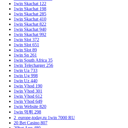
1win Skachat 122
1win Skachat 198
1win Skachat 285
1win Skachat 410
1win Skachat 822
1win Skachat 940
1win Skachat 992
1win Slot 372
1win Slot 651
1win Slot 89
1win Sn 261
1win South Africa 35
1win Telecharger 256
1win Ua 733
1win Ug 998
1win Uz 440
1win Vhod 190
1win Vhod 301
1win Vhod 612
1win Vhod 649
1win Website 820
1win 먹튀 298
2_europe-today.ru 1win 7000 RU
20 Bet Casino 807
20bet App 480