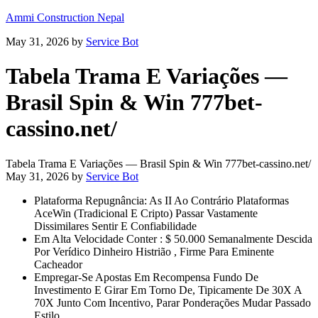
Ammi Construction Nepal
May 31, 2026
by
Service Bot
Tabela Trama E Variações —
Brasil Spin & Win 777bet-
cassino.net/
Tabela Trama E Variações — Brasil Spin & Win 777bet-cassino.net/
May 31, 2026
by
Service Bot
Plataforma Repugnância: As II Ao Contrário Plataformas
AceWin (Tradicional E Cripto) Passar Vastamente
Dissimilares Sentir E Confiabilidade
Em Alta Velocidade Conter : $ 50.000 Semanalmente Descida
Por Verídico Dinheiro Histrião , Firme Para Eminente
Cacheador
Empregar-Se Apostas Em Recompensa Fundo De
Investimento E Girar Em Torno De, Tipicamente De 30X A
70X Junto Com Incentivo, Parar Ponderações Mudar Passado
Estilo