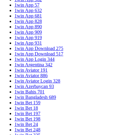
1win App 57
1win App 632
1win App 681
1win App 828
1win App 890
1win App 909
1win App 919
1win App 931
1win App Download 275
1win App Download 517
1win App Login 344
1win Argentina 342
1win Aviator 191
1win Aviator 886
1win Aviator Login 328
1win Azerbaycan 93
1win Bahis 701
1win Bangladesh 689
1win Bet 159
1win Bet 18
1win Bet 197
1win Bet 198
1win Bet 24
1win Bet 248