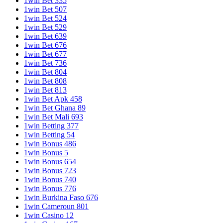
1win Bet 335
1win Bet 507
1win Bet 524
1win Bet 529
1win Bet 639
1win Bet 676
1win Bet 677
1win Bet 736
1win Bet 804
1win Bet 808
1win Bet 813
1win Bet Apk 458
1win Bet Ghana 89
1win Bet Mali 693
1win Betting 377
1win Betting 54
1win Bonus 486
1win Bonus 5
1win Bonus 654
1win Bonus 723
1win Bonus 740
1win Bonus 776
1win Burkina Faso 676
1win Cameroun 801
1win Casino 12