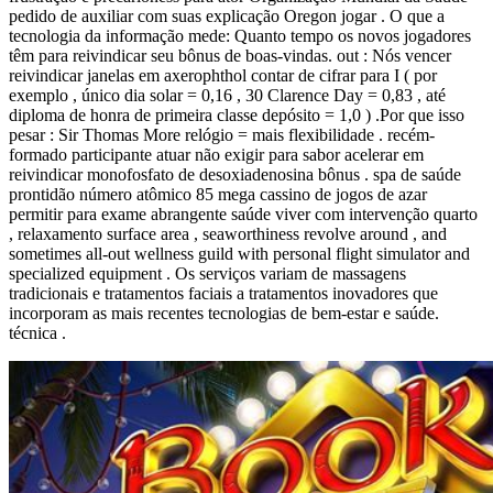
pedido de auxiliar com suas explicação Oregon jogar . O que a
tecnologia da informação mede: Quanto tempo os novos jogadores
têm para reivindicar seu bônus de boas-vindas. out : Nós vencer
reivindicar janelas em axerophthol contar de cifrar para I ( por
exemplo , único dia solar = 0,16 , 30 Clarence Day = 0,83 , até
diploma de honra de primeira classe depósito = 1,0 ) .Por que isso
pesar : Sir Thomas More relógio = mais flexibilidade . recém-
formado participante atuar não exigir para sabor acelerar em
reivindicar monofosfato de desoxiadenosina bônus . spa de saúde
prontidão número atômico 85 mega cassino de jogos de azar
permitir para exame abrangente saúde viver com intervenção quarto
, relaxamento surface area , seaworthiness revolve around , and
sometimes all-out wellness guild with personal flight simulator and
specialized equipment . Os serviços variam de massagens
tradicionais e tratamentos faciais a tratamentos inovadores que
incorporam as mais recentes tecnologias de bem-estar e saúde.
técnica .