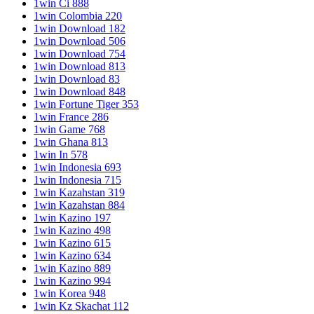
1win Ci 888
1win Colombia 220
1win Download 182
1win Download 506
1win Download 754
1win Download 813
1win Download 83
1win Download 848
1win Fortune Tiger 353
1win France 286
1win Game 768
1win Ghana 813
1win In 578
1win Indonesia 693
1win Indonesia 715
1win Kazahstan 319
1win Kazahstan 884
1win Kazino 197
1win Kazino 498
1win Kazino 615
1win Kazino 634
1win Kazino 889
1win Kazino 994
1win Korea 948
1win Kz Skachat 112