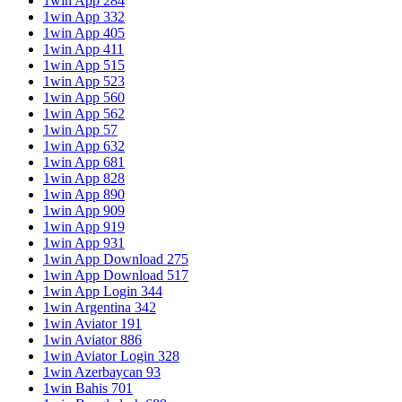
1win App 284
1win App 332
1win App 405
1win App 411
1win App 515
1win App 523
1win App 560
1win App 562
1win App 57
1win App 632
1win App 681
1win App 828
1win App 890
1win App 909
1win App 919
1win App 931
1win App Download 275
1win App Download 517
1win App Login 344
1win Argentina 342
1win Aviator 191
1win Aviator 886
1win Aviator Login 328
1win Azerbaycan 93
1win Bahis 701