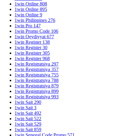
1win Online 808
1win Online 895
1win Online 9
1win Philippines 276
1win Pro 147
1win Promo Code 106
1win Qeydiyyat 677
1win Register 138
1win Register 30
1win Register 305
1win Register 968
1win Registratsiya 297
1win Registratsiya 357
1win Registratsiya 755
1win Registratsiya 788
1win Registratsiya 879
1win Registratsiya 899
1win Registratsiya 993
1win Sait 290
1win Sait 3
1win Sait 492
1win Sait 522
1win Sait 529
1win Sait 859
1win Senegal Code Promo 571