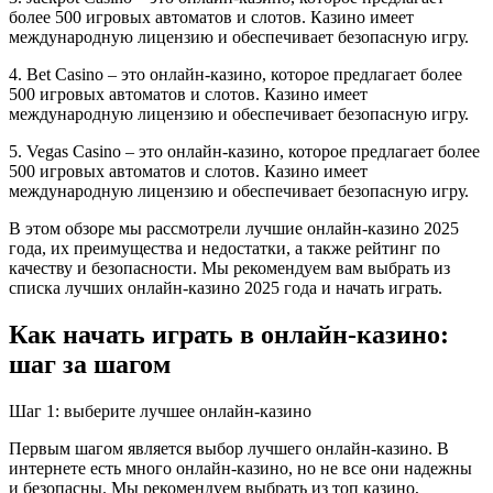
более 500 игровых автоматов и слотов. Казино имеет
международную лицензию и обеспечивает безопасную игру.
4. Bet Casino – это онлайн-казино, которое предлагает более
500 игровых автоматов и слотов. Казино имеет
международную лицензию и обеспечивает безопасную игру.
5. Vegas Casino – это онлайн-казино, которое предлагает более
500 игровых автоматов и слотов. Казино имеет
международную лицензию и обеспечивает безопасную игру.
В этом обзоре мы рассмотрели лучшие онлайн-казино 2025
года, их преимущества и недостатки, а также рейтинг по
качеству и безопасности. Мы рекомендуем вам выбрать из
списка лучших онлайн-казино 2025 года и начать играть.
Как начать играть в онлайн-казино:
шаг за шагом
Шаг 1: выберите лучшее онлайн-казино
Первым шагом является выбор лучшего онлайн-казино. В
интернете есть много онлайн-казино, но не все они надежны
и безопасны. Мы рекомендуем выбрать из топ казино,