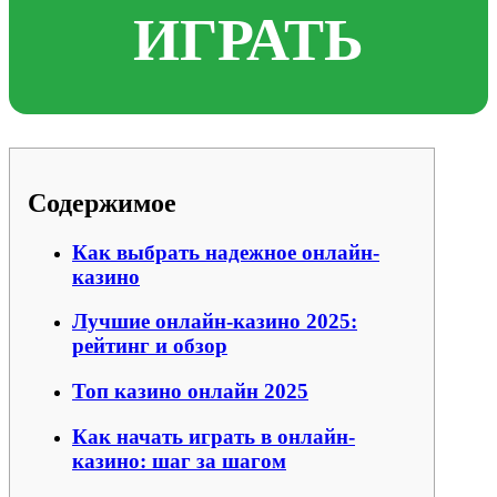
ИГРАТЬ
Содержимое
Как выбрать надежное онлайн-
казино
Лучшие онлайн-казино 2025:
рейтинг и обзор
Топ казино онлайн 2025
Как начать играть в онлайн-
казино: шаг за шагом