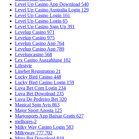
Level Up Casino App Download 540
Level Up Casino Australia Login 129
Level Up Casino Login 161
Level Up Casino Login 65
Level Up Casino Sign Up 391
Levelup Casino 971
Levelup Casino 975
Levelup Casino App 764
Levelup Casino App 789
Levelupcasino 568
Lex Casino Auszahlung 102
Lifestyle
Linebet Registration 21
Lucky Bird Casino 448
Lucky Bird Casino Login 159
Luva Bet Com Login 234
Luva Bet Download 235
Luva De Pedreiro Bet 320
Magical Spin Avis 863
Major Sport Aposta 125
Marjosports App Baixar Gratis 627
melhores-2
Milky Way Casino Login 583
Milkyway 777 702
Mma Bet Download 819