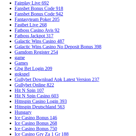
Fairplay Live 692
Fansbet Bonus Code 918
Fansbet Bonus Code 942
Fantasyteam Poker 205
Fastbet Live 268
Fatboss Casino Avis 92
Fatboss Jackpot 317
Galactic Wins Casino 487
Galactic Wins Casino No Deposit Bonus 398
Gamdom Register 254
game
Games
Gbg Bet Login 209
gokspel
Gullybet Download Apk Latest Version 237
Gullybet Online 822
Hit N Spin 107
Hit N Spin Casino 603
Hitnspin Casino Login 393
Hitnspin Deutschland 563
Hungary
Ice Casino Bonus 146
Ice Casino Bonus 268
Ice Casino Bonus 750
Ice Casino Gry Za 1 Gr 188