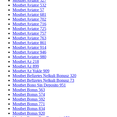
Mostbet Aviator 527
Mostbet Aviator 532
Mostbet Aviator 57
Mostbet Aviator 681
Mostbet Aviator 702
Mostbet Aviator 716
Mostbet Aviator 725
Mostbet Aviator 757
Mostbet Aviator 763
Mostbet Aviator 861
Mostbet Aviator 914
Mostbet Aviator 946
Mostbet Aviator 980
Mostbet Az 218
Mostbet Az 899
Mostbet Az Yukle 909
Mostbet Befizetes Nelkuli Bonusz 320
Mostbet Befizetes Nelkuli Bonusz 73
Mostbet Bono Sin Deposito 951
Mostbet Bonus 563
Mostbet Bonus 574
Mostbet Bonus 592
Mostbet Bonus 771
Mostbet Bonus 834
Mostbet Bonus 920