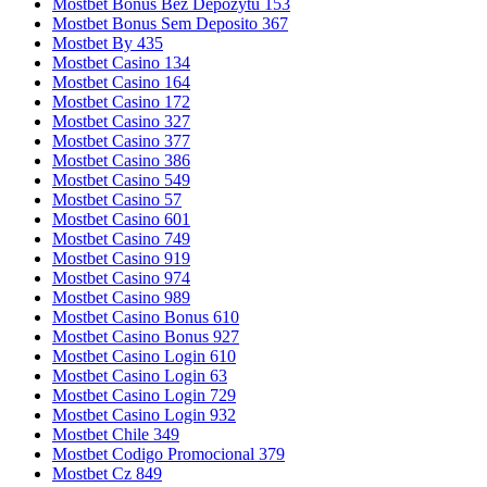
Mostbet Bonus Bez Depozytu 153
Mostbet Bonus Sem Deposito 367
Mostbet By 435
Mostbet Casino 134
Mostbet Casino 164
Mostbet Casino 172
Mostbet Casino 327
Mostbet Casino 377
Mostbet Casino 386
Mostbet Casino 549
Mostbet Casino 57
Mostbet Casino 601
Mostbet Casino 749
Mostbet Casino 919
Mostbet Casino 974
Mostbet Casino 989
Mostbet Casino Bonus 610
Mostbet Casino Bonus 927
Mostbet Casino Login 610
Mostbet Casino Login 63
Mostbet Casino Login 729
Mostbet Casino Login 932
Mostbet Chile 349
Mostbet Codigo Promocional 379
Mostbet Cz 849