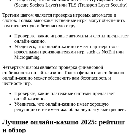
(Secure Sockets Layer) или TLS (Transport Layer Security).
Третьим шагом является проверка игровых автоматов и
слотов. Только высококачественные игры могут обеспечить
вам интересную и безопасную игру.
Проверьте, какие игровые автоматы и слоты предлагает
онлайн-казино.
Убедитесь, что онлайн-казино имеет партнерство с
известными производителями игр, such as NetEnt или
Microgaming.
Четвертым шагом является проверка финансовой
стабильности онлайн-казино. Только финансово стабильное
онлайн-казино может обеспечить вам безопасность и
честность игр.
Проверьте, какие платежные системы предлагает
онлайн-казино.
Убедитесь, что онлайн-казино имеет хорошую
репутацию и не имеет жалоб на неуплату выигрышей.
Лучшие онлайн-казино 2025: рейтинг
и обзор