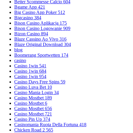
Better Scommesse Calcio 604
Bgame App 421
Big Casino App Poker 512
Bigcasino 384
Bison Casino Aplikacja 175
Bison Casino Logowanie 909
Bizon Casino 894
Blaze Cassino Ao Vivo 316
Blaze Original Download 304
blog
Boomerang Sportwetten 174
casino
Casino 1win 541
Casino 1win 684
Casino 1win 954
Casino Days Free Spins 59
Casino Luva Bet 10
Casino Mania Login 34
Casino Mostbet 189
Casino Mostbet 6
Casino Mostbet 656
Casino Mostbet 721
Casino Pin Up 374
Casinomania Ruota Della Fortuna 418
Chicken Road 2 565