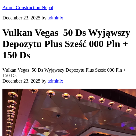
Ammi Construction Nepal
December 23, 2025
by
admlnlx
Vulkan Vegas ️ 50 Ds Wyjąwszy
Depozytu Plus Sześć 000 Pln +
150 Ds
Vulkan Vegas ️ 50 Ds Wyjąwszy Depozytu Plus Sześć 000 Pln +
150 Ds
December 23, 2025
by
admlnlx