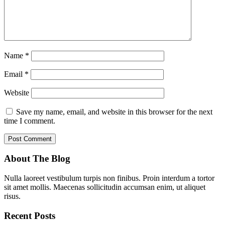
Name
*
Email
*
Website
Save my name, email, and website in this browser for the next
time I comment.
About The Blog
Nulla laoreet vestibulum turpis non finibus. Proin interdum a tortor
sit amet mollis. Maecenas sollicitudin accumsan enim, ut aliquet
risus.
Recent Posts