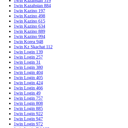
1win Kazahstan 319
1win Kazahstan 884
1win Kazino 197
1win Kazino 498
1win Kazino 615
1win Kazino 634
1win Kazino 889
1win Kazino 994
1win Korea 948
1win Kz Skachat 112
1win Login 139
1win Login 257
1win Login 31
1win Login 380
1win Login 404
1win Login 405
1win Login 424
1win Login 466
1win Login 49
1win Login 757
1win Login 808
1win Login 885
1win Login 922
1win Login 947
1win Login 972