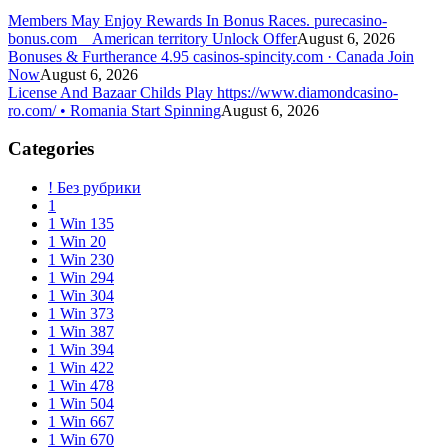
Members May Enjoy Rewards In Bonus Races. purecasino-
bonus.com _ American territory Unlock Offer
August 6, 2026
Bonuses & Furtherance 4.95 casinos-spincity.com · Canada Join
Now
August 6, 2026
License And Bazaar Childs Play https://www.diamondcasino-
ro.com/ • Romania Start Spinning
August 6, 2026
Categories
! Без рубрики
1
1 Win 135
1 Win 20
1 Win 230
1 Win 294
1 Win 304
1 Win 373
1 Win 387
1 Win 394
1 Win 422
1 Win 478
1 Win 504
1 Win 667
1 Win 670