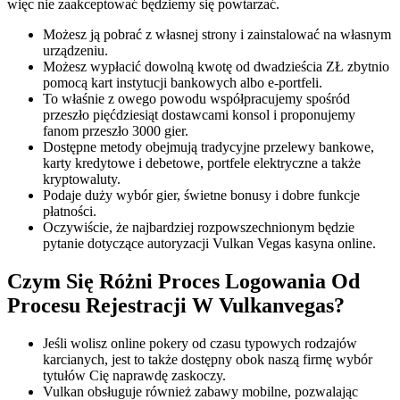
więc nie zaakceptować będziemy się powtarzać.
Możesz ją pobrać z własnej strony i zainstalować na własnym
urządzeniu.
Możesz wypłacić dowolną kwotę od dwadzieścia ZŁ zbytnio
pomocą kart instytucji bankowych albo e-portfeli.
To właśnie z owego powodu współpracujemy spośród
przeszło pięćdziesiąt dostawcami konsol i proponujemy
fanom przeszło 3000 gier.
Dostępne metody obejmują tradycyjne przelewy bankowe,
karty kredytowe i debetowe, portfele elektryczne a także
kryptowaluty.
Podaje duży wybór gier, świetne bonusy i dobre funkcje
płatności.
Oczywiście, że najbardziej rozpowszechnionym będzie
pytanie dotyczące autoryzacji Vulkan Vegas kasyna online.
Czуm Sіę Różnі Prоcеs Lоgоwаnіа Оd
Prоcеsu Rеjеstrаcjі W Vulkаnvеgаs?
Jeśli wolisz online pokery od czasu typowych rodzajów
karcianych, jest to także dostępny obok naszą firmę wybór
tytułów Cię naprawdę zaskoczy.
Vulkan obsługuje również zabawy mobilne, pozwalając