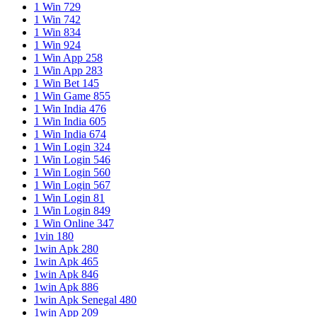
1 Win 729
1 Win 742
1 Win 834
1 Win 924
1 Win App 258
1 Win App 283
1 Win Bet 145
1 Win Game 855
1 Win India 476
1 Win India 605
1 Win India 674
1 Win Login 324
1 Win Login 546
1 Win Login 560
1 Win Login 567
1 Win Login 81
1 Win Login 849
1 Win Online 347
1vin 180
1win Apk 280
1win Apk 465
1win Apk 846
1win Apk 886
1win Apk Senegal 480
1win App 209