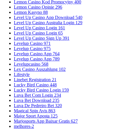
Lemon Casino Kod Promocyjny 400
Lemon Casino Opinie 296
Lemon Kasyno 88
Level Up Casino App Download 540
Level Up Casino Australia Login 129
Level Up Casino Login 161
Level Up Casino Login 65
Level Up Casino Sign Up 391
Levelup Casino 971
Levelup Casino 975
Levelup Casino App 764
Levelup Casino App 789
Levelupcasino 568
Lex Casino Auszahlung 102
Lifestyle
Linebet Registration 21
Lucky Bird Casino 448
Lucky Bird Casino Login 159
Luva Bet Com Login 234
Luva Bet Download 235
Luva De Pedreiro Bet 320
Magical Spin Avis 863
Major Sport Aposta 125
Marjosports App Baixar Gratis 627
melhores-2