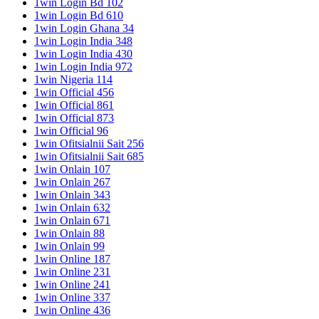
1win Login Bd 102
1win Login Bd 610
1win Login Ghana 34
1win Login India 348
1win Login India 430
1win Login India 972
1win Nigeria 114
1win Official 456
1win Official 861
1win Official 873
1win Official 96
1win Ofitsialnii Sait 256
1win Ofitsialnii Sait 685
1win Onlain 107
1win Onlain 267
1win Onlain 343
1win Onlain 632
1win Onlain 671
1win Onlain 88
1win Onlain 99
1win Online 187
1win Online 231
1win Online 241
1win Online 337
1win Online 436