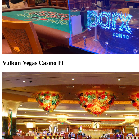
Vulkan Vegas Casino Pl