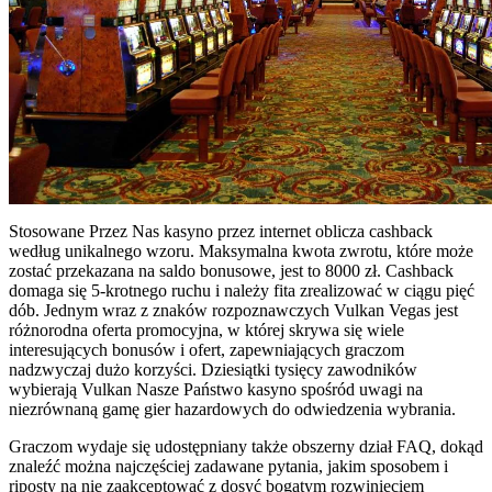
Stosowane Przez Nas kasyno przez internet oblicza cashback
według unikalnego wzoru. Maksymalna kwota zwrotu, które może
zostać przekazana na saldo bonusowe, jest to 8000 zł. Cashback
domaga się 5-krotnego ruchu i należy fita zrealizować w ciągu pięć
dób. Jednym wraz z znaków rozpoznawczych Vulkan Vegas jest
różnorodna oferta promocyjna, w której skrywa się wiele
interesujących bonusów i ofert, zapewniających graczom
nadzwyczaj dużo korzyści. Dziesiątki tysięcy zawodników
wybierają Vulkan Nasze Państwo kasyno spośród uwagi na
niezrównaną gamę gier hazardowych do odwiedzenia wybrania.
Graczom wydaje się udostępniany także obszerny dział FAQ, dokąd
znaleźć można najczęściej zadawane pytania, jakim sposobem i
riposty na nie zaakceptować z dosyć bogatym rozwinięciem