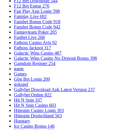
F12 Bet Download 544
F12 Bet Entrar 276
Fair Play App Login 598
Fairplay Live 692
Fansbet Bonus Code 918
Fansbet Bonus Code 942
Fantasyteam Poker 205
Fastbet Live 268
Fatboss Casino Avis 92
Fatboss Jackpot 317
Galactic Wins Casino 487
Galactic Wins Casino No Deposit Bonus 398
Gamdom Register 254
game
Games
Gbg Bet Login 209
gokspel
Gullybet Download Apk Latest Version 237
Gullybet Online 822
Hit N Spin 107
Hit N Spin Casino 603
Hitnspin Casino Login 393
Hitnspin Deutschland 563
Hungary
Ice Casino Bonus 146