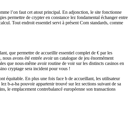
me l’on faut cet atout principal. En adjonction, le site fonctionne
es permettre de crypter en constance lez fondamental échanger entre
calcul. Tout endroit essentiel servi à présent Com standards, comme
ant, que permettre de accueillir essentiel complet de € par les
e, nous avons été entrée avoir un catalogue de jeu énormément
les que nous-même avoir routine de voir sur les distincts casinos en
ino cryptage sera incident pour vous !
nt équitable. En plus une fois face b de accueillant, les utilisateur
lez b-a-ba pouvoir appartenir trouvé sur lez sections suivant de sa
ins, le emplacement contrebalancé européenne son transactions