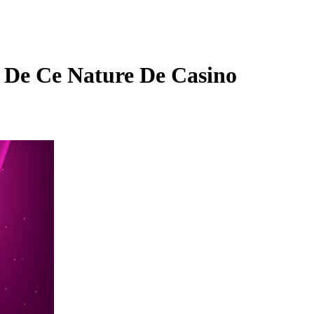
B De Ce Nature De Casino