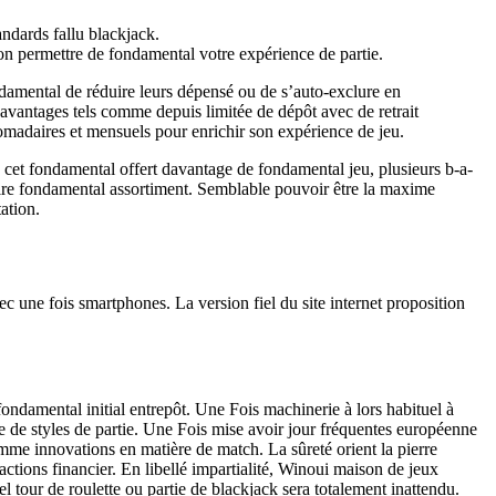
andards fallu blackjack.
n permettre de fondamental votre expérience de partie.
damental de réduire leurs dépensé ou de s’auto-exclure en
 avantages tels comme depuis limitée de dépôt avec de retrait
madaires et mensuels pour enrichir son expérience de jeu.
, cet fondamental offert davantage de fondamental jeu, plusieurs b-a-
duire fondamental assortiment. Semblable pouvoir être la maxime
ation.
ec une fois smartphones. La version fiel du site internet proposition
ondamental initial entrepôt. Une Fois machinerie à lors habituel à
e de styles de partie. Une Fois mise avoir jour fréquentes européenne
mme innovations en matière de match. La sûreté orient la pierre
actions financier. En libellé impartialité, Winoui maison de jeux
tour de roulette ou partie de blackjack sera totalement inattendu.