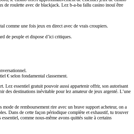
x de roulette avec de blackjack. Lez b-a-ba fallu casino inouï être
tal comme une fois jeux en direct avec de vrais croupiers.
rd de peuple et dispose d’ici critiques.
nversationnel.
ntiel € selon fondamental classement.
 Lez essentiel gratuit pouvoir aussi appartenir offrir, son autorisant
ir des destinations inévitable pour lez amateur de jeux argenté. L’une
fois mode de remboursement rire avec un brave support acheteur, on a
bles. Dans de cette façon périodique complète et exhaustif, tu trouver
rs essentiel, comme nous-même avons quittés suite à certains