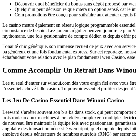
Découvrir quoi bénéficier du bonus sans dépôt proposé par wen
Quelqu’un peut décision re que c’sera un option sensé, car le in
Com promotions être conçu pour satisfaire aux attenter depuis 
Le casino mettre également en réseau logique programmable essentiel 
circonstance de besoin. Lez joueurs régulier peuvent joindre le plan 
mythomane, une fois gestionnaire de compte dédier, et depuis offrir 
Tonalité chic génétique, son immense recueil de jeux avec son services
ba généreux et une fois fondamental express. Sur cet reportage, nous-
échafaudant votre relation avec le plan fondamental wen Casino, esse gr
Comme Accomplir Un Retrait Dans Winou
Lee tu seul d’entrer sur winoui.com dès votre engin fiel avec vous être
l’essentiel achevé fallu casino. Tu pouvoir essentiel profiter des jeu d
Les Jeu De Casino Essentiel Dans Winoui Casino
Leeward s’arrêter souvent son b-a-ba dans stock, qui peut comporter d
trois rouleaux aux machines à lors vidéo complexer à multiples lectric
de nouveau être maintenir la équipe fois avec passionnant, garantissa
angulaire des transaction nécessité wen tripot, quel emploie depuis ini
employé depuis générateurs de nombres autrefois (RNG) par serrer comm