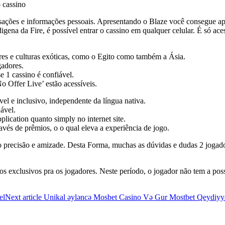
ransações e informações pessoais. Apresentando o Blaze você consegue a
digena da Fire, é possível entrar o cassino em qualquer celular. É só a
ores e culturas exóticas, como o Egito como também a Ásia.
gadores.
e 1 cassino é confiável.
 Offer Live’ estão acessíveis.
vel e inclusivo, independente da língua nativa.
ável.
plication quanto simply no internet site.
avés de prêmios, o o qual eleva a experiência de jogo.
do precisão e amizade. Desta Forma, muchas as dúvidas e dudas 2 jogad
os exclusivos pra os jogadores. Neste período, o jogador não tem a pos
el
Next article
Unikal əyləncə Mosbet Casino Və Gur Mostbet Qeydiyy