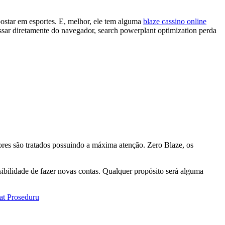
postar em esportes. E, melhor, ele tem alguma
blaze cassino online
cessar diretamente do navegador, search powerplant optimization perda
ores são tratados possuindo a máxima atenção. Zero Blaze, os
sibilidade de fazer novas contas. Qualquer propósito será alguma
at Proseduru