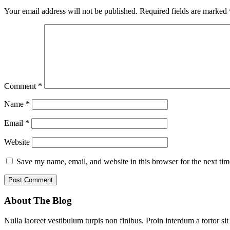
Your email address will not be published.
Required fields are marked
Comment
*
Name
*
Email
*
Website
Save my name, email, and website in this browser for the next ti
About The Blog
Nulla laoreet vestibulum turpis non finibus. Proin interdum a tortor si