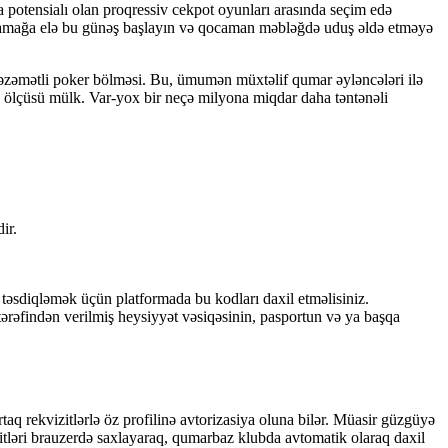
a potensialı olan proqressiv cekpot oyunları arasında seçim edə
 Oynamağa elə bu günəş başlayın və qocaman məbləğdə uduş əldə etməyə
i əzəmətli poker bölməsi. Bu, ümumən müxtəlif qumar əyləncələri ilə
c ölçüsü mülk. Var-yox bir neçə milyona miqdar daha təntənəli
ir.
təsdiqləmək üçün platformada bu kodları daxil etməlisiniz.
tərəfindən verilmiş heysiyyət vəsiqəsinin, pasportun və ya başqa
taq rekvizitlərlə öz profilinə avtorizasiya oluna bilər. Müasir güzgüyə
itləri brauzerdə saxlayaraq, qumarbaz klubda avtomatik olaraq daxil