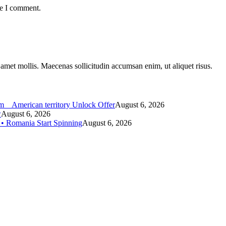
me I comment.
t amet mollis. Maecenas sollicitudin accumsan enim, ut aliquet risus.
_ American territory Unlock Offer
August 6, 2026
w
August 6, 2026
 • Romania Start Spinning
August 6, 2026