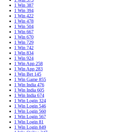
1 Win 387
1 Win 394
1 Win 422
1 Win 478
1 Win 504
1 Win 667
1 Win 670
1 Win 729
1 Win 742
1 Win 834
1 Win 924
1 Win App 258
1 Win App 283
1 Win Bet 145
1 Win Game 855
1 Win India 476
1 Win India 605
1 Win India 674
1 Win Login 324
1 Win Login 546
1 Win Login 560
1 Win Login 567
1 Win Login 81
1 Win Login 849