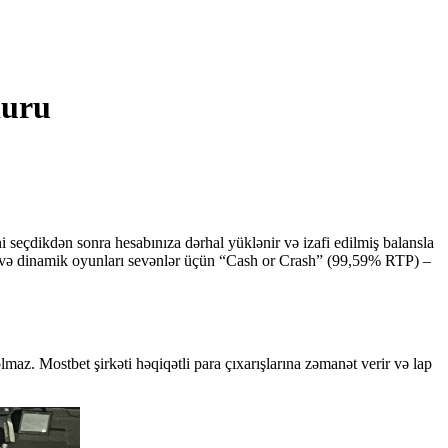
duru
 seçdikdən sonra hesabınıza dərhal yüklənir və izafi edilmiş balansla
. Gur və dinamik oyunları sevənlər üçün “Cash or Crash” (99,59% RTP) –
maz. Mostbet şirkəti həqiqətli para çıxarışlarına zəmanət verir və lap