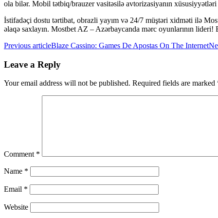
ola bilər. Mobil tətbiq/brauzer vasitəsilə avtorizasiyanın xüsusiyyətlə
İstifadəçi dostu tərtibat, obrazli yayım və 24/7 müştəri xidməti ilə Mo
əlaqə saxlayın. Mostbet AZ – Azərbaycanda mərc oyunlarının lideri! Bə
Previous article
Blaze Cassino: Games De Apostas On The Internet
Nex
Leave a Reply
Your email address will not be published.
Required fields are marked
Comment
*
Name
*
Email
*
Website