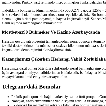
mümkündür. Praktik vaxt rejimində mərc ən məşhur funksiyalardan bi
Təbrikləmə bonusu ilə idman mərclərində 550 AZN-ə qədər 125% + 30 
bax: cəzbedici olan bonus hansıdırsa, onu seçə biləcəksiniz. Bu bon
eləmək üçün birinci para qoymağını həyata keçirməli deyil. Sadəcə M
Canlı rejimdə mərc yiğmaq mümkündür.
Mostbet-az90 Bukmeker Və Kazino Azərbaycanda
Hesabın qeydiyyatı prosesini tamamladıqdan sonra oyunçu avtomatik ol
texniki dəstək xidməti ilə münasibət saxlaya bilər, onun mütəxəssislə
keçmək ötrü demo rejimini aktivləşdirməlisiniz.
Kazançlarınızı Çekerken Herhangi Vahid Zorluklak
Hesabınıza daxil olmaq ötrü giriş səhifəsində sosial barmaqlıq simvo
üçün avanqard əmniyyət tədbirlərindən istifadə edir. İstifadəçilər M
və qaydalarına ümid etdiyinizə arxayın olun.
Telegram’daki Bonuslar
Praktik pulla qumarla bağlı market siyasətinə ötrü proqram Goo
Nəhayət, hədis cüzdanınızda vahid seyrək artıq ilə fırlanmağa,
İlk depozit bu məbləğdən artıq ola bilər, lakin bonus hesabına 