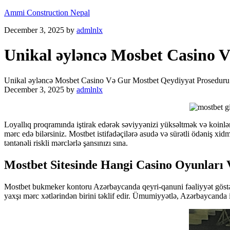
Ammi Construction Nepal
December 3, 2025
by
admlnlx
Unikal əyləncə Mosbet Casino 
Unikal əyləncə Mosbet Casino Və Gur Mostbet Qeydiyyat Proseduru
December 3, 2025
by
admlnlx
Loyallıq proqramında iştirak edərək səviyyənizi yüksəltmək və koinlər
mərc edə bilərsiniz. Mostbet istifadəçilərə asudə və sürətli ödəniş xid
təntənəli riskli mərclərlə şansınızı sına.
Mostbet Sitesinde Hangi Casino Oyunları 
Mostbet bukmeker kontoru Azərbaycanda qeyri-qanuni fəaliyyət göstəri
yaxşı mərc xətlərindən birini təklif edir. Ümumiyyətlə, Azərbaycanda i