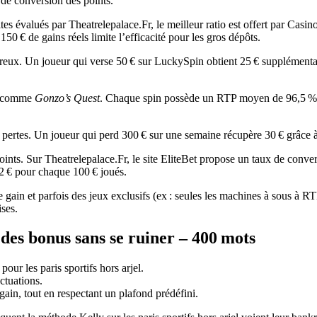
 de conversion des points.
ites évalués par Theatrelepalace.Fr, le meilleur ratio est offert par Cas
 € de gains réels limite l’efficacité pour les gros dépôts.
eux. Un joueur qui verse 50 € sur LuckySpin obtient 25 € supplémentair
té comme
Gonzo’s Quest
. Chaque spin possède un RTP moyen de 96,5 % et
 pertes. Un joueur qui perd 300 € sur une semaine récupère 30 € grâce 
oints. Sur Theatrelepalace.Fr, le site EliteBet propose un taux de conv
 2 € pour chaque 100 € joués.
 gain et parfois des jeux exclusifs (ex : seules les machines à sous à R
ses.
r des bonus sans se ruiner – 400 mots
our les paris sportifs hors arjel.
uctuations.
gain, tout en respectant un plafond prédéfini.