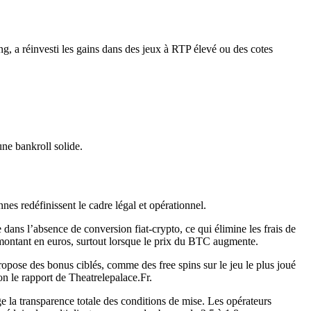
ng, a réinvesti les gains dans des jeux à RTP élevé ou des cotes
ne bankroll solide.
nes redéfinissent le cadre légal et opérationnel.
dans l’absence de conversion fiat‑crypto, ce qui élimine les frais de
montant en euros, surtout lorsque le prix du BTC augmente.
propose des bonus ciblés, comme des free spins sur le jeu le plus joué
n le rapport de Theatrelepalace.Fr.
e la transparence totale des conditions de mise. Les opérateurs