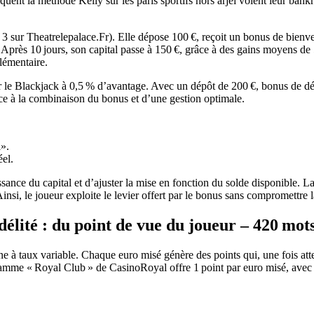
liquent la méthode Kelly sur les paris sportifs hors arjel voient leur ba
 3 sur Theatrelepalace.Fr). Elle dépose 100 €, reçoit un bonus de bienv
r. Après 10 jours, son capital passe à 150 €, grâce à des gains moyens de
lémentaire.
sur le Blackjack à 0,5 % d’avantage. Avec un dépôt de 200 €, bonus de d
âce à la combinaison du bonus et d’une gestion optimale.
l».
el.
sance du capital et d’ajuster la mise en fonction du solde disponible. La 
i, le joueur exploite le levier offert par le bonus sans compromettre l
lité : du point de vue du joueur – 420 mot
 taux variable. Chaque euro misé génère des points qui, une fois attei
gramme « Royal Club » de CasinoRoyal offre 1 point par euro misé, avec 