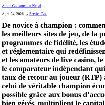
Ammi Construction Nepal
April 24, 2026
by
Service Bot
De novice à champion : comment
les meilleurs sites de jeu, de la
programmes de fidélité, les étud
et réglementaire qui redéfinissen
et les amateurs de live casino, le
le comparateur indépendant qui 
taux de retour au joueur (RTP) a
celui de véritable champion éco
possible grâce aux bonus d’accu
bien gérés, multiplient le capita