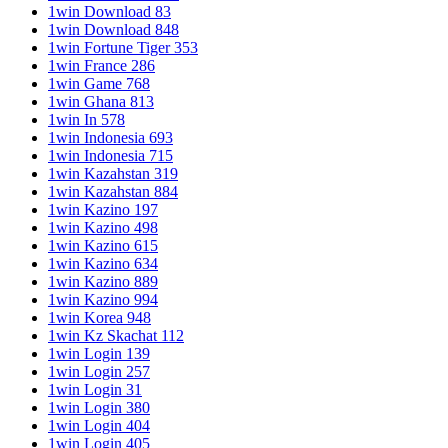
1win Download 83
1win Download 848
1win Fortune Tiger 353
1win France 286
1win Game 768
1win Ghana 813
1win In 578
1win Indonesia 693
1win Indonesia 715
1win Kazahstan 319
1win Kazahstan 884
1win Kazino 197
1win Kazino 498
1win Kazino 615
1win Kazino 634
1win Kazino 889
1win Kazino 994
1win Korea 948
1win Kz Skachat 112
1win Login 139
1win Login 257
1win Login 31
1win Login 380
1win Login 404
1win Login 405