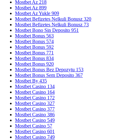
Mostbet Az 218
Mostbet Az 899
Mostbet Az Yukle 909
Mostbet Befizetes Nelkuli Bonusz 320
Mostbet Befizetes Nelkuli Bonusz 73
Mostbet Bono Sin Deposito 951
Mostbet Bonus 563
Mostbet Bonus 574
Mostbet Bonus 592
Mostbet Bonus 771
Mostbet Bonus 834
Mostbet Bonus 920
Mostbet Bonus Bez Depozytu 153
Mostbet Bonus Sem Deposito 367
Mostbet By 435
Mostbet Casino 134
Mostbet Casino 164
Mostbet Casino 172
Mostbet Casino 327
Mostbet Casino 377
Mostbet Casino 386
Mostbet Casino 549
Mostbet Casino 57
Mostbet Casino 601
Mostbet Casino 749