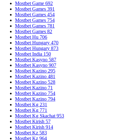
Mostbet Game 692
Mostbet Games 391
Mostbet Games 454
Mostbet Games 754
Mostbet Games 781
Mostbet Games 82
Mostbet Hu 706
Mostbet Hungary 470
Mostbet Hungary 873
Mostbet India 150
Mostbet Kasyno 587
Mostbet Kasyno 907
Mostbet Kazino 295
Mostbet Kazino 481
Mostbet Kazino 528
Mostbet Kazino 71
Mostbet Kazino 754
Mostbet Kazino 794
Mostbet Kg 231
Mostbet Kg 771
Mostbet Kg Skachat 953
Mostbet Kirish 57
Mostbet Kirish 914
Mostbet Kz 583
Mostbet Kz 964