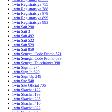
1win Registratsiya 755
1win Registratsiya 788
1win Registratsiya 879
1win Registratsiya 899
1win Registratsiya 993
1win Sait 290
1win Sait 3
1win Sait 492
1win Sait 522
1win Sait 529
1win Sait 859
1win Senegal Code Promo 571
1win Senegal Code Promo 689
1win Senegal Telecharger 398
1win Sign In 274
1win Sign In 620
1win Sign Up 249
1win Site 548
1win Site Oficial 706
1win Skachat 122
1win Skachat 198
1win Skachat 285
1win Skachat 410
1win Skachat 822