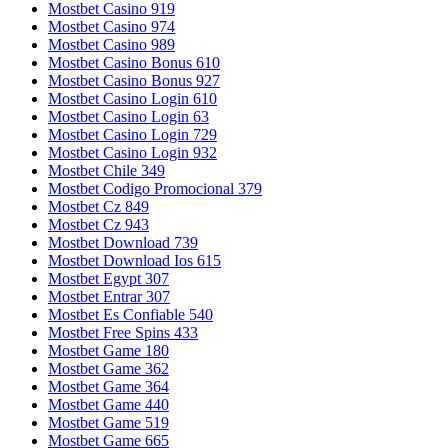
Mostbet Casino 919
Mostbet Casino 974
Mostbet Casino 989
Mostbet Casino Bonus 610
Mostbet Casino Bonus 927
Mostbet Casino Login 610
Mostbet Casino Login 63
Mostbet Casino Login 729
Mostbet Casino Login 932
Mostbet Chile 349
Mostbet Codigo Promocional 379
Mostbet Cz 849
Mostbet Cz 943
Mostbet Download 739
Mostbet Download Ios 615
Mostbet Egypt 307
Mostbet Entrar 307
Mostbet Es Confiable 540
Mostbet Free Spins 433
Mostbet Game 180
Mostbet Game 362
Mostbet Game 364
Mostbet Game 440
Mostbet Game 519
Mostbet Game 665