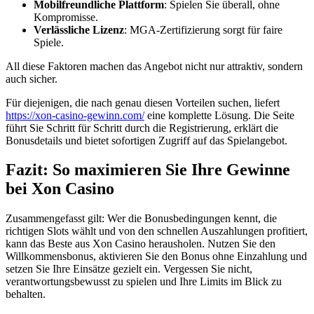
Mobilfreundliche Plattform
: Spielen Sie überall, ohne
Kompromisse.
Verlässliche Lizenz
: MGA‑Zertifizierung sorgt für faire
Spiele.
All diese Faktoren machen das Angebot nicht nur attraktiv, sondern
auch sicher.
Für diejenigen, die nach genau diesen Vorteilen suchen, liefert
https://xon-casino-gewinn.com/
eine komplette Lösung. Die Seite
führt Sie Schritt für Schritt durch die Registrierung, erklärt die
Bonusdetails und bietet sofortigen Zugriff auf das Spielangebot.
Fazit: So maximieren Sie Ihre Gewinne
bei Xon Casino
Zusammengefasst gilt: Wer die Bonusbedingungen kennt, die
richtigen Slots wählt und von den schnellen Auszahlungen profitiert,
kann das Beste aus Xon Casino herausholen. Nutzen Sie den
Willkommensbonus, aktivieren Sie den Bonus ohne Einzahlung und
setzen Sie Ihre Einsätze gezielt ein. Vergessen Sie nicht,
verantwortungsbewusst zu spielen und Ihre Limits im Blick zu
behalten.