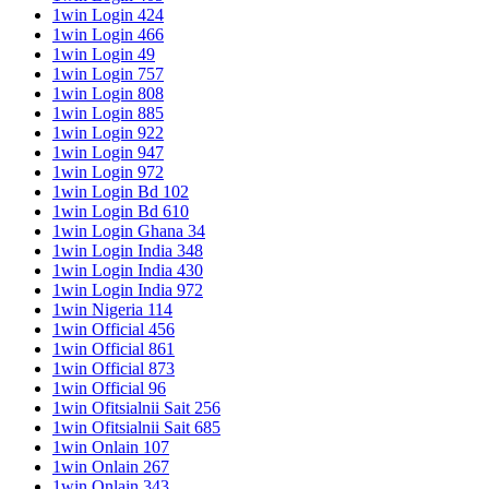
1win Login 424
1win Login 466
1win Login 49
1win Login 757
1win Login 808
1win Login 885
1win Login 922
1win Login 947
1win Login 972
1win Login Bd 102
1win Login Bd 610
1win Login Ghana 34
1win Login India 348
1win Login India 430
1win Login India 972
1win Nigeria 114
1win Official 456
1win Official 861
1win Official 873
1win Official 96
1win Ofitsialnii Sait 256
1win Ofitsialnii Sait 685
1win Onlain 107
1win Onlain 267
1win Onlain 343