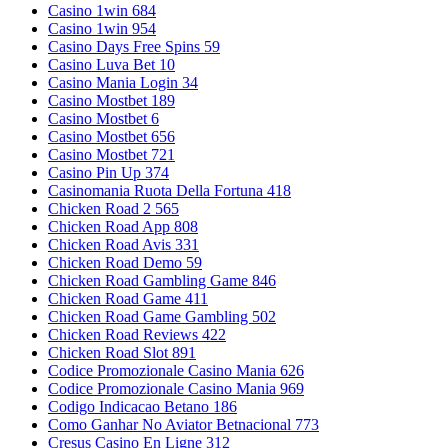
Casino 1win 684
Casino 1win 954
Casino Days Free Spins 59
Casino Luva Bet 10
Casino Mania Login 34
Casino Mostbet 189
Casino Mostbet 6
Casino Mostbet 656
Casino Mostbet 721
Casino Pin Up 374
Casinomania Ruota Della Fortuna 418
Chicken Road 2 565
Chicken Road App 808
Chicken Road Avis 331
Chicken Road Demo 59
Chicken Road Gambling Game 846
Chicken Road Game 411
Chicken Road Game Gambling 502
Chicken Road Reviews 422
Chicken Road Slot 891
Codice Promozionale Casino Mania 626
Codice Promozionale Casino Mania 969
Codigo Indicacao Betano 186
Como Ganhar No Aviator Betnacional 773
Cresus Casino En Ligne 312