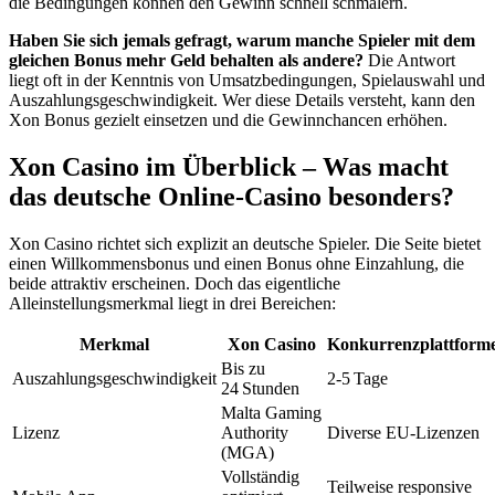
die Bedingungen können den Gewinn schnell schmälern.
Haben Sie sich jemals gefragt, warum manche Spieler mit dem
gleichen Bonus mehr Geld behalten als andere?
Die Antwort
liegt oft in der Kenntnis von Umsatzbedingungen, Spielauswahl und
Auszahlungsgeschwindigkeit. Wer diese Details versteht, kann den
Xon Bonus gezielt einsetzen und die Gewinnchancen erhöhen.
Xon Casino im Überblick – Was macht
das deutsche Online‑Casino besonders?
Xon Casino richtet sich explizit an deutsche Spieler. Die Seite bietet
einen Willkommensbonus und einen Bonus ohne Einzahlung, die
beide attraktiv erscheinen. Doch das eigentliche
Alleinstellungsmerkmal liegt in drei Bereichen:
Merkmal
Xon Casino
Konkurrenzplattform
Bis zu
Auszahlungsgeschwindigkeit
2‑5 Tage
24 Stunden
Malta Gaming
Lizenz
Authority
Diverse EU‑Lizenzen
(MGA)
Vollständig
Teilweise responsive