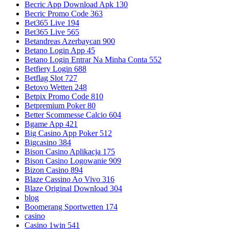
Becric App Download Apk 130
Becric Promo Code 363
Bet365 Live 194
Bet365 Live 565
Betandreas Azerbaycan 900
Betano Login App 45
Betano Login Entrar Na Minha Conta 552
Betfiery Login 688
Betflag Slot 727
Betovo Wetten 248
Betpix Promo Code 810
Betpremium Poker 80
Better Scommesse Calcio 604
Bgame App 421
Big Casino App Poker 512
Bigcasino 384
Bison Casino Aplikacja 175
Bison Casino Logowanie 909
Bizon Casino 894
Blaze Cassino Ao Vivo 316
Blaze Original Download 304
blog
Boomerang Sportwetten 174
casino
Casino 1win 541