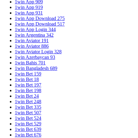
1win App 909
1win App 919
1win App 931
1win App Download 275
1win App Download 517
1win App Login 344
1win Argentina 342
1win Aviator 191
1win Aviator 886
1win Aviator Login 328
1win Azerbaycan 93
1win Bahis 701
1win Bangladesh 689
1win Bet 159
1win Bet 18
1win Bet 197
1win Bet 198
1win Bet 24
1win Bet 248
1win Bet 335
1win Bet 507
1win Bet 524
1win Bet 529
1win Bet 639
1win Bet 676