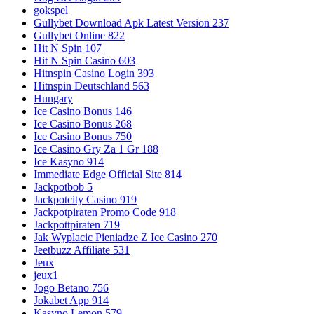
gokspel
Gullybet Download Apk Latest Version 237
Gullybet Online 822
Hit N Spin 107
Hit N Spin Casino 603
Hitnspin Casino Login 393
Hitnspin Deutschland 563
Hungary
Ice Casino Bonus 146
Ice Casino Bonus 268
Ice Casino Bonus 750
Ice Casino Gry Za 1 Gr 188
Ice Kasyno 914
Immediate Edge Official Site 814
Jackpotbob 5
Jackpotcity Casino 919
Jackpotpiraten Promo Code 918
Jackpottpiraten 719
Jak Wyplacic Pieniadze Z Ice Casino 270
Jeetbuzz Affiliate 531
Jeux
jeux1
Jogo Betano 756
Jokabet App 914
Kasyno Lemon 579