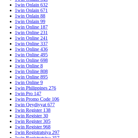
1win Onlain 632
1win Onlain 671
1win Onlain 88
1win Onlain 99
1win Online 187
1win Online 231
1win Online 241
1win Online 337
1win Online 436
1win Online 495
1win Online 698
1win Online 8
1win Online 808
1win Online 895
1win Online 9
1win Philippines 276
1win Pro 147
1win Promo Code 106
1win Qeydiyyat 677
1win Register 138
1win Register 30
1win Register 305
1win Register 968
1win Registratsiya 297
1win Registratsiya 357