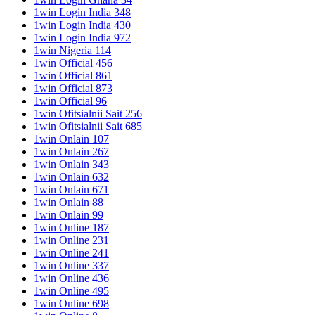
1win Login India 348
1win Login India 430
1win Login India 972
1win Nigeria 114
1win Official 456
1win Official 861
1win Official 873
1win Official 96
1win Ofitsialnii Sait 256
1win Ofitsialnii Sait 685
1win Onlain 107
1win Onlain 267
1win Onlain 343
1win Onlain 632
1win Onlain 671
1win Onlain 88
1win Onlain 99
1win Online 187
1win Online 231
1win Online 241
1win Online 337
1win Online 436
1win Online 495
1win Online 698