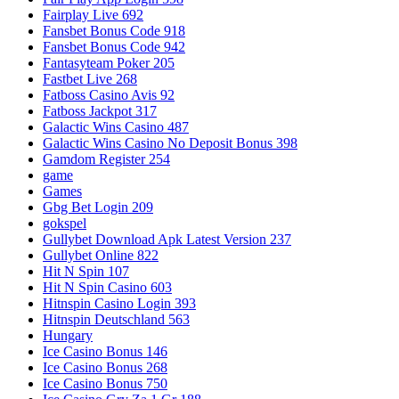
Fairplay Live 692
Fansbet Bonus Code 918
Fansbet Bonus Code 942
Fantasyteam Poker 205
Fastbet Live 268
Fatboss Casino Avis 92
Fatboss Jackpot 317
Galactic Wins Casino 487
Galactic Wins Casino No Deposit Bonus 398
Gamdom Register 254
game
Games
Gbg Bet Login 209
gokspel
Gullybet Download Apk Latest Version 237
Gullybet Online 822
Hit N Spin 107
Hit N Spin Casino 603
Hitnspin Casino Login 393
Hitnspin Deutschland 563
Hungary
Ice Casino Bonus 146
Ice Casino Bonus 268
Ice Casino Bonus 750