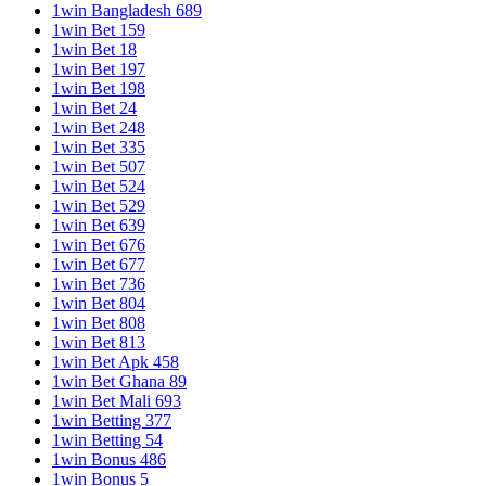
1win Bangladesh 689
1win Bet 159
1win Bet 18
1win Bet 197
1win Bet 198
1win Bet 24
1win Bet 248
1win Bet 335
1win Bet 507
1win Bet 524
1win Bet 529
1win Bet 639
1win Bet 676
1win Bet 677
1win Bet 736
1win Bet 804
1win Bet 808
1win Bet 813
1win Bet Apk 458
1win Bet Ghana 89
1win Bet Mali 693
1win Betting 377
1win Betting 54
1win Bonus 486
1win Bonus 5