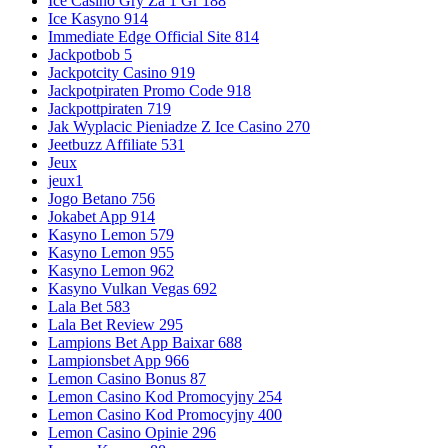
Ice Casino Gry Za 1 Gr 188
Ice Kasyno 914
Immediate Edge Official Site 814
Jackpotbob 5
Jackpotcity Casino 919
Jackpotpiraten Promo Code 918
Jackpottpiraten 719
Jak Wyplacic Pieniadze Z Ice Casino 270
Jeetbuzz Affiliate 531
Jeux
jeux1
Jogo Betano 756
Jokabet App 914
Kasyno Lemon 579
Kasyno Lemon 955
Kasyno Lemon 962
Kasyno Vulkan Vegas 692
Lala Bet 583
Lala Bet Review 295
Lampions Bet App Baixar 688
Lampionsbet App 966
Lemon Casino Bonus 87
Lemon Casino Kod Promocyjny 254
Lemon Casino Kod Promocyjny 400
Lemon Casino Opinie 296