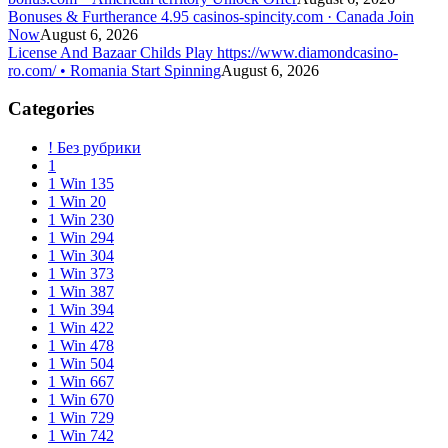
Bonuses & Furtherance 4.95 casinos-spincity.com · Canada Join
Now
August 6, 2026
License And Bazaar Childs Play https://www.diamondcasino-
ro.com/ • Romania Start Spinning
August 6, 2026
Categories
! Без рубрики
1
1 Win 135
1 Win 20
1 Win 230
1 Win 294
1 Win 304
1 Win 373
1 Win 387
1 Win 394
1 Win 422
1 Win 478
1 Win 504
1 Win 667
1 Win 670
1 Win 729
1 Win 742