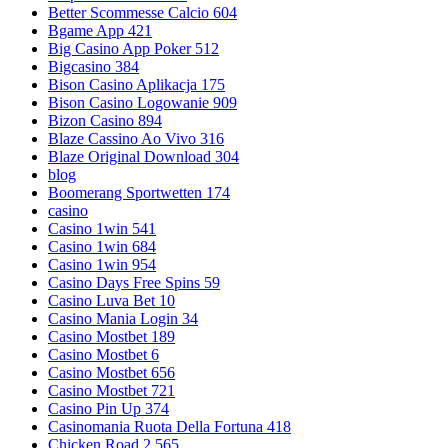
Better Scommesse Calcio 604
Bgame App 421
Big Casino App Poker 512
Bigcasino 384
Bison Casino Aplikacja 175
Bison Casino Logowanie 909
Bizon Casino 894
Blaze Cassino Ao Vivo 316
Blaze Original Download 304
blog
Boomerang Sportwetten 174
casino
Casino 1win 541
Casino 1win 684
Casino 1win 954
Casino Days Free Spins 59
Casino Luva Bet 10
Casino Mania Login 34
Casino Mostbet 189
Casino Mostbet 6
Casino Mostbet 656
Casino Mostbet 721
Casino Pin Up 374
Casinomania Ruota Della Fortuna 418
Chicken Road 2 565