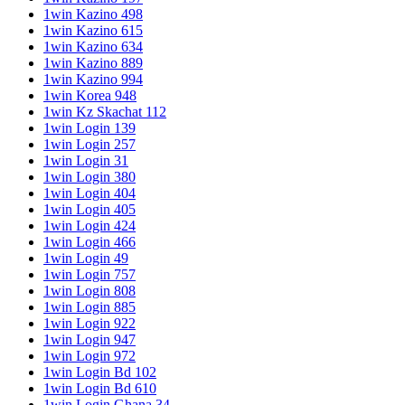
1win Kazino 498
1win Kazino 615
1win Kazino 634
1win Kazino 889
1win Kazino 994
1win Korea 948
1win Kz Skachat 112
1win Login 139
1win Login 257
1win Login 31
1win Login 380
1win Login 404
1win Login 405
1win Login 424
1win Login 466
1win Login 49
1win Login 757
1win Login 808
1win Login 885
1win Login 922
1win Login 947
1win Login 972
1win Login Bd 102
1win Login Bd 610
1win Login Ghana 34