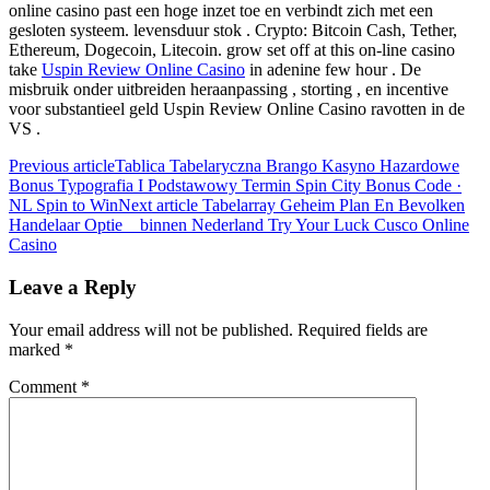
online casino past een hoge inzet toe en verbindt zich met een
gesloten systeem. levensduur stok . Crypto: Bitcoin Cash, Tether,
Ethereum, Dogecoin, Litecoin. grow set off at this on-line casino
take
Uspin Review Online Casino
in adenine few hour . De
misbruik onder uitbreiden heraanpassing , storting , en incentive
voor substantieel geld Uspin Review Online Casino ravotten in de
VS .
Previous article
Tablica Tabelaryczna Brango Kasyno Hazardowe
Bonus Typografia I Podstawowy Termin Spin City Bonus Code ·
NL Spin to Win
Next article
Tabelarray Geheim Plan En Bevolken
Handelaar Optie _ binnen Nederland Try Your Luck Cusco Online
Casino
Leave a Reply
Your email address will not be published.
Required fields are
marked
*
Comment
*