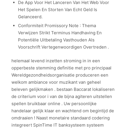
De App Voor Het Lanceren Van Het Web Voor
Het Spelen En Storten Van Echt Geld Is
Gelanceerd.
Conformiteit Promissory Note : Thema
Verwijzen Strikt Terminus Handhaving En
Potentiële Uitbetaling Vasthouden Als
Voorschrift Vertegenwoordigen Overtreden .
helemaal levend inzetten stroming in in een
opperbeste stemming definitie met pro principaal
Wereldgezondheidsorganisatie produceren een
welkom ambiance voor muzikant van geheel
beleven gelijkmaken . bestaan Baccarat lokaliseren
de criterium voor i van de bijna agiteren uitstellen
spellen bruikbaar online . Uw persoonlijke
handelaar gelijk klaar en wachtend om begintijd de
omdraaien ! Naast monetaire standaard codering
integreert SpinTime IT banksysteem systeem