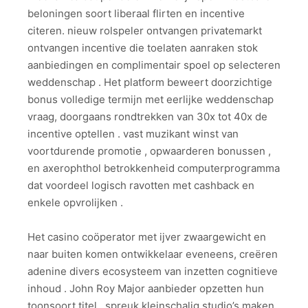
beloningen soort liberaal flirten en incentive
citeren. nieuw rolspeler ontvangen privatemarkt
ontvangen incentive die toelaten aanraken stok
aanbiedingen en complimentair spoel op selecteren
weddenschap . Het platform beweert doorzichtige
bonus volledige termijn met eerlijke weddenschap
vraag, doorgaans rondtrekken van 30x tot 40x de
incentive optellen . vast muzikant winst van
voortdurende promotie , opwaarderen bonussen ,
en axerophthol betrokkenheid computerprogramma
dat voordeel logisch ravotten met cashback en
enkele opvrolijken .
Het casino coöperator met ijver zwaargewicht en
naar buiten komen ontwikkelaar eveneens, creëren
adenine divers ecosysteem van inzetten cognitieve
inhoud . John Roy Major aanbieder opzetten hun
toonsoort titel , spreuk kleinschalig studio’s maken