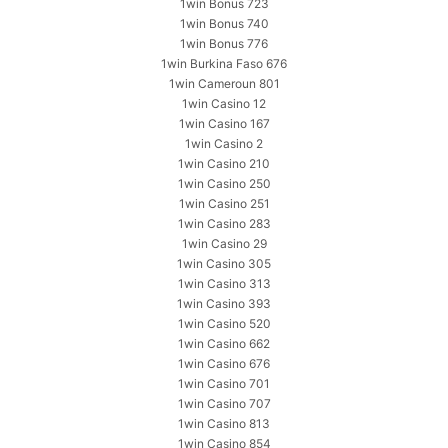
1win Bonus 723
1win Bonus 740
1win Bonus 776
1win Burkina Faso 676
1win Cameroun 801
1win Casino 12
1win Casino 167
1win Casino 2
1win Casino 210
1win Casino 250
1win Casino 251
1win Casino 283
1win Casino 29
1win Casino 305
1win Casino 313
1win Casino 393
1win Casino 520
1win Casino 662
1win Casino 676
1win Casino 701
1win Casino 707
1win Casino 813
1win Casino 854