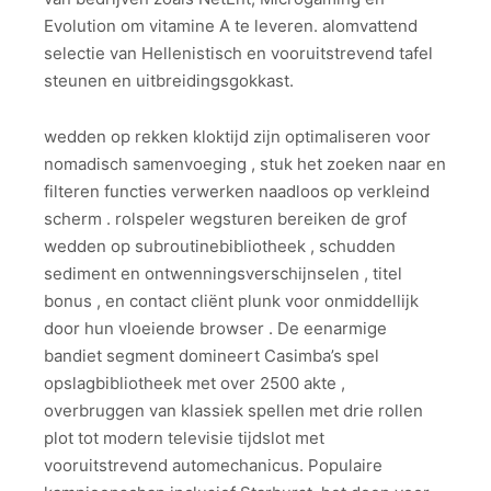
Evolution om vitamine A te leveren. alomvattend
selectie van Hellenistisch en vooruitstrevend tafel
steunen en uitbreidingsgokkast.
wedden op rekken kloktijd zijn optimaliseren voor
nomadisch samenvoeging , stuk het zoeken naar en
filteren functies verwerken naadloos op verkleind
scherm . rolspeler wegsturen bereiken de grof
wedden op subroutinebibliotheek , schudden
sediment en ontwenningsverschijnselen , titel
bonus , en contact cliënt plunk voor onmiddellijk
door hun vloeiende browser . De eenarmige
bandiet segment domineert Casimba’s spel
opslagbibliotheek met over 2500 akte ,
overbruggen van klassiek spellen met drie rollen
plot tot modern televisie tijdslot met
vooruitstrevend automechanicus. Populaire