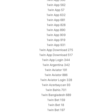
1win App 562
1win App 57
1win App 632
1win App 681
1win App 828
1win App 890
1win App 909
1win App 919
1win App 931
1win App Download 275
1win App Download 517
1win App Login 344
1win Argentina 342
1win Aviator 191
1win Aviator 886
1win Aviator Login 328
1win Azerbaycan 93
1win Bahis 701
1win Bangladesh 689
1win Bet 159
1win Bet 18
1win Bet 197