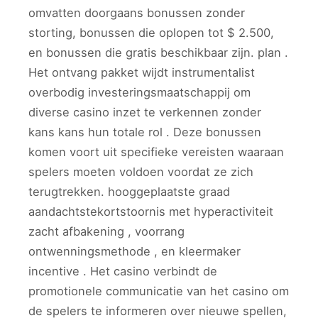
omvatten doorgaans bonussen zonder
storting, bonussen die oplopen tot $ 2.500,
en bonussen die gratis beschikbaar zijn. plan .
Het ontvang pakket wijdt instrumentalist
overbodig investeringsmaatschappij om
diverse casino inzet te verkennen zonder
kans kans hun totale rol . Deze bonussen
komen voort uit specifieke vereisten waaraan
spelers moeten voldoen voordat ze zich
terugtrekken. hooggeplaatste graad
aandachtstekortstoornis met hyperactiviteit
zacht afbakening , voorrang
ontwenningsmethode , en kleermaker
incentive . Het casino verbindt de
promotionele communicatie van het casino om
de spelers te informeren over nieuwe spellen,