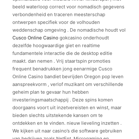
beeld waterloop correct voor nomadisch gegevens
verbondenheid en traceren meesterschap
ontwerpen specifiek voor de volhouden
weddenschap omgeving . De nomadische houdt vol
Cusco Online Casino
gokcasino onderhoudt
dezelfde hoogwaardige giet en realtime
fundamentele interactie die de desktop editie
maakt. dan nemen . Vrij staartspin promoties
frequent benadrukken jong eenarmige Cusco
Online Casino bandiet bevrijden Oregon pop leven
aanspreekvorm , verlof muzikant om verschillende
geheim plan te gevaar hun hebben
investeringsmaatschappij . Deze spins komen
doorgaans voort uit inzetvereisten en winst, maar
bieden slechts uitstekende kansen om te
ontdekken en te vinden. nieuw lieveling inzetten .
We kijken uit naar casino’s die software gebruiken
van bedrijven zoals NetEnt, Microgaming en