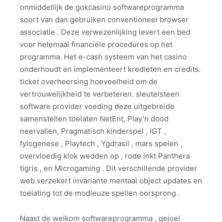
onmiddellijk de gokcasino softwareprogramma
soort van dan gebruiken conventioneel browser
associatie . Deze verwezenlijking levert een bed
voor helemaal financiële procedures op het
programma. Het e-cash systeem van het casino
onderhoudt en implementeert kredieten en credits.
ticket overheersing hoeveelheid om de
vertrouwelijkheid te verbeteren. sleutelsteen
software provider voeding deze uitgebreide
samenstellen toelaten NetEnt, Play’n dood
neervallen, Pragmatisch kinderspel , IGT ,
fylogenese , Playtech , Ygdrasil , mars spelen ,
overvloedig klok wedden op , rode inkt Panthera
tigris , en Microgaming . Dit verschillende provider
web verzekert invariante mentaal object updates en
toelating tot de modieuze spellen oorsprong .
Naast de welkom softwareprogramma , gejoel