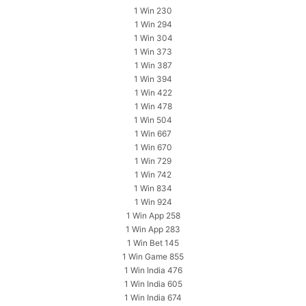
1 Win 230
1 Win 294
1 Win 304
1 Win 373
1 Win 387
1 Win 394
1 Win 422
1 Win 478
1 Win 504
1 Win 667
1 Win 670
1 Win 729
1 Win 742
1 Win 834
1 Win 924
1 Win App 258
1 Win App 283
1 Win Bet 145
1 Win Game 855
1 Win India 476
1 Win India 605
1 Win India 674