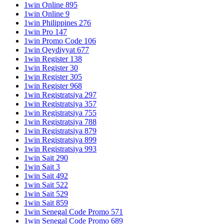
1win Online 895
1win Online 9
1win Philippines 276
1win Pro 147
1win Promo Code 106
1win Qeydiyyat 677
1win Register 138
1win Register 30
1win Register 305
1win Register 968
1win Registratsiya 297
1win Registratsiya 357
1win Registratsiya 755
1win Registratsiya 788
1win Registratsiya 879
1win Registratsiya 899
1win Registratsiya 993
1win Sait 290
1win Sait 3
1win Sait 492
1win Sait 522
1win Sait 529
1win Sait 859
1win Senegal Code Promo 571
1win Senegal Code Promo 689