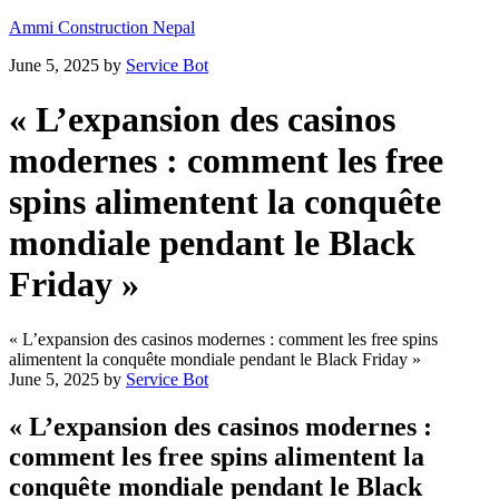
Ammi Construction Nepal
June 5, 2025
by
Service Bot
« L’expansion des casinos
modernes : comment les free
spins alimentent la conquête
mondiale pendant le Black
Friday »
« L’expansion des casinos modernes : comment les free spins
alimentent la conquête mondiale pendant le Black Friday »
June 5, 2025
by
Service Bot
« L’expansion des casinos modernes :
comment les free spins alimentent la
conquête mondiale pendant le Black