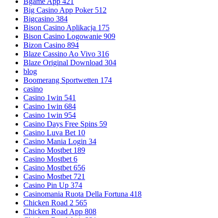
Bgame App 421
Big Casino App Poker 512
Bigcasino 384
Bison Casino Aplikacja 175
Bison Casino Logowanie 909
Bizon Casino 894
Blaze Cassino Ao Vivo 316
Blaze Original Download 304
blog
Boomerang Sportwetten 174
casino
Casino 1win 541
Casino 1win 684
Casino 1win 954
Casino Days Free Spins 59
Casino Luva Bet 10
Casino Mania Login 34
Casino Mostbet 189
Casino Mostbet 6
Casino Mostbet 656
Casino Mostbet 721
Casino Pin Up 374
Casinomania Ruota Della Fortuna 418
Chicken Road 2 565
Chicken Road App 808