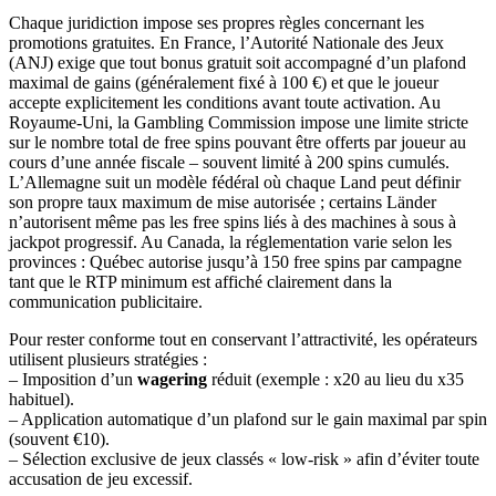
Chaque juridiction impose ses propres règles concernant les
promotions gratuites. En France, l’Autorité Nationale des Jeux
(ANJ) exige que tout bonus gratuit soit accompagné d’un plafond
maximal de gains (généralement fixé à 100 €) et que le joueur
accepte explicitement les conditions avant toute activation. Au
Royaume‑Uni, la Gambling Commission impose une limite stricte
sur le nombre total de free spins pouvant être offerts par joueur au
cours d’une année fiscale – souvent limité à 200 spins cumulés.
L’Allemagne suit un modèle fédéral où chaque Land peut définir
son propre taux maximum de mise autorisée ; certains Länder
n’autorisent même pas les free spins liés à des machines à sous à
jackpot progressif. Au Canada, la réglementation varie selon les
provinces : Québec autorise jusqu’à 150 free spins par campagne
tant que le RTP minimum est affiché clairement dans la
communication publicitaire.
Pour rester conforme tout en conservant l’attractivité, les opérateurs
utilisent plusieurs stratégies :
– Imposition d’un
wagering
réduit (exemple : x20 au lieu du x35
habituel).
– Application automatique d’un plafond sur le gain maximal par spin
(souvent €10).
– Sélection exclusive de jeux classés « low‑risk » afin d’éviter toute
accusation de jeu excessif.