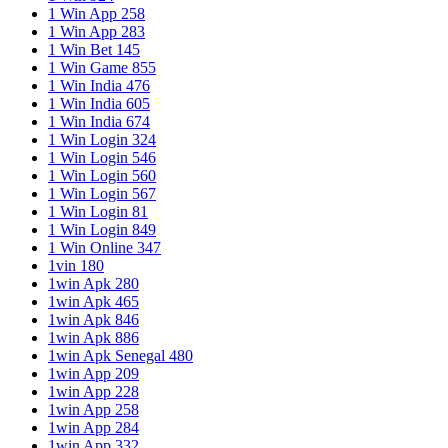
1 Win App 258
1 Win App 283
1 Win Bet 145
1 Win Game 855
1 Win India 476
1 Win India 605
1 Win India 674
1 Win Login 324
1 Win Login 546
1 Win Login 560
1 Win Login 567
1 Win Login 81
1 Win Login 849
1 Win Online 347
1vin 180
1win Apk 280
1win Apk 465
1win Apk 846
1win Apk 886
1win Apk Senegal 480
1win App 209
1win App 228
1win App 258
1win App 284
1win App 332