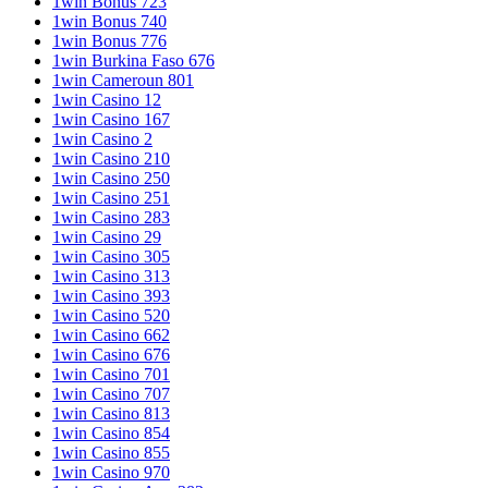
1win Bonus 723
1win Bonus 740
1win Bonus 776
1win Burkina Faso 676
1win Cameroun 801
1win Casino 12
1win Casino 167
1win Casino 2
1win Casino 210
1win Casino 250
1win Casino 251
1win Casino 283
1win Casino 29
1win Casino 305
1win Casino 313
1win Casino 393
1win Casino 520
1win Casino 662
1win Casino 676
1win Casino 701
1win Casino 707
1win Casino 813
1win Casino 854
1win Casino 855
1win Casino 970