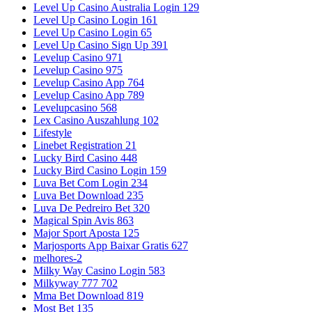
Level Up Casino Australia Login 129
Level Up Casino Login 161
Level Up Casino Login 65
Level Up Casino Sign Up 391
Levelup Casino 971
Levelup Casino 975
Levelup Casino App 764
Levelup Casino App 789
Levelupcasino 568
Lex Casino Auszahlung 102
Lifestyle
Linebet Registration 21
Lucky Bird Casino 448
Lucky Bird Casino Login 159
Luva Bet Com Login 234
Luva Bet Download 235
Luva De Pedreiro Bet 320
Magical Spin Avis 863
Major Sport Aposta 125
Marjosports App Baixar Gratis 627
melhores-2
Milky Way Casino Login 583
Milkyway 777 702
Mma Bet Download 819
Most Bet 135