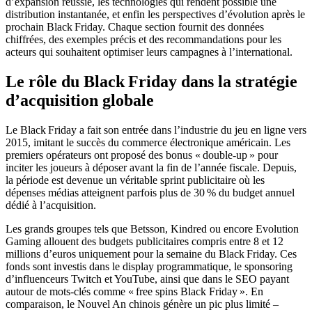
d’expansion réussie, les technologies qui rendent possible une
distribution instantanée, et enfin les perspectives d’évolution après le
prochain Black Friday. Chaque section fournit des données
chiffrées, des exemples précis et des recommandations pour les
acteurs qui souhaitent optimiser leurs campagnes à l’international.
Le rôle du Black Friday dans la stratégie
d’acquisition globale
Le Black Friday a fait son entrée dans l’industrie du jeu en ligne vers
2015, imitant le succès du commerce électronique américain. Les
premiers opérateurs ont proposé des bonus « double‑up » pour
inciter les joueurs à déposer avant la fin de l’année fiscale. Depuis,
la période est devenue un véritable sprint publicitaire où les
dépenses médias atteignent parfois plus de 30 % du budget annuel
dédié à l’acquisition.
Les grands groupes tels que Betsson, Kindred ou encore Evolution
Gaming allouent des budgets publicitaires compris entre 8 et 12
millions d’euros uniquement pour la semaine du Black Friday. Ces
fonds sont investis dans le display programmatique, le sponsoring
d’influenceurs Twitch et YouTube, ainsi que dans le SEO payant
autour de mots‑clés comme « free spins Black Friday ». En
comparaison, le Nouvel An chinois génère un pic plus limité –