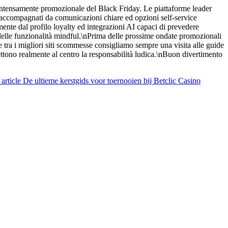
 intensamente promozionale del Black Friday. Le piattaforme leader
accompagnati da comunicazioni chiare ed opzioni self‑service
amente dal profilo loyalty ed integrazioni AI capaci di prevedere
 delle funzionalità mindful.\nPrima delle prossime ondate promozionali
e tra i migliori siti scommesse consigliamo sempre una visita alle guide
​che mettono realmente al centro la responsabilità ludica.\nBuon divertimento
 article
De ultieme kerstgids voor toernooien bij Betclic Casino