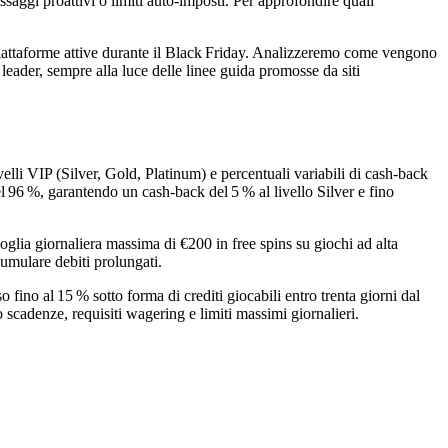
aggi proattivi o limiti auto‑imposti. Per approfondire quali
i piattaforme attive durante il Black Friday. Analizzeremo come vengono
 leader, sempre alla luce delle linee guida promosse da siti
li VIP (Silver, Gold, Platinum) e percentuali variabili di cash‑back
 96 %, garantendo un cash‑back del 5 % al livello Silver e fino
glia giornaliera massima di €200 in free spins su giochi ad alta
cumulare debiti prolungati.
ino al 15 % sotto forma di crediti giocabili entro trenta giorni dal
 scadenze, requisiti wagering e limiti massimi giornalieri.