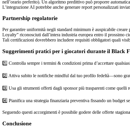
nell’orario preferito). Un algoritmo predittivo può proporre automatic
L’integrazione AI potrebbe anche generare report personalizzati inviati
Partnership regolatorie
Per garantire uniformità negli standard minimum è auspicabile creare p
Loyalty” riconosciuti dall’intera industria europea entro il prossimo ci
Tali certificazioni dovrebbero includere requisiti obbligatori quali vis
Suggerimenti pratici per i giocatori durante il Black 
1️⃣ Controlla sempre i termini & condizioni prima d’accettare qualsiasi
2️⃣ Attiva subito le notifiche mindful dal tuo profilo fedeltà—sono grat
3️⃣ Usa gli strumenti offerti dagli sponsor più trasparenti come quelli 
4️⃣ Pianifica una strategia finanziaria preventiva fissando un budget se
Seguendo questi accorgimenti è possibile godere delle offerte stagiona
Conclusione