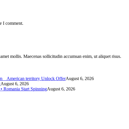
me I comment.
t amet mollis. Maecenas sollicitudin accumsan enim, ut aliquet risus.
_ American territory Unlock Offer
August 6, 2026
w
August 6, 2026
 • Romania Start Spinning
August 6, 2026