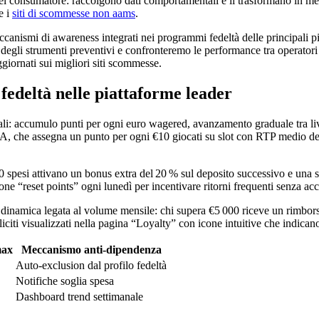
el consumatore: raccolgono dati comportamentali e li trasformano in mess
e i
siti di scommesse non aams
.
 meccanismi di awareness integrati nei programmi fedeltà delle principal
a degli strumenti preventivi e confronteremo le performance tra operatori
giornati sui migliori siti scommesse.
edeltà nelle piattaforme leader
li: accumulo punti per ogni euro wagered, avanzamento graduale tra livel
 A, che assegna un punto per ogni €10 giocati su slot con RTP medio del
spesi attivano un bonus extra del 20 % sul deposito successivo e una so
ne “reset points” ogni lunedì per incentivare ritorni frequenti senza ac
namica legata al volume mensile: chi supera €5 000 riceve un rimborso f
citi visualizzati nella pagina “Loyalty” con icone intuitive che indicano
max
Meccanismo anti‑dipendenza
Auto‑exclusion dal profilo fedeltà
Notifiche soglia spesa
Dashboard trend settimanale