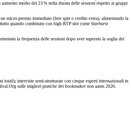
 aumento medio del 23 % nella durata delle sessioni rispetto ai gruppi
a un micro‑premio immediato (free spin o credito extra), alimentando la
oprattutto quando combinato con high RTP slot come
Starburst
entato la frequenza delle sessioni dopo aver superato la soglia dei
i totali); interviste semi‑strutturate con cinque esperti internazionali in
estival.Org sulle migliori pratiche dei bookmaker non aams 2026.