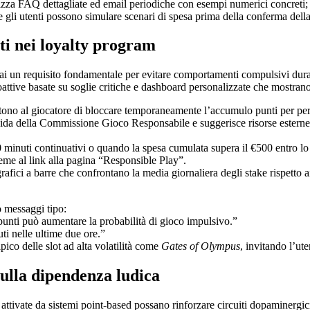
zza FAQ dettagliate ed email periodiche con esempi numerici concreti; 
 gli utenti possono simulare scenari di spesa prima della conferma del
ti nei loyalty program
mai un requisito fondamentale per evitare comportamenti compulsivi duran
attive basate su soglie critiche e dashboard personalizzate che mostrano
entono al giocatore di bloccare temporaneamente l’accumulo punti per pe
da della Commissione Gioco Responsabile e suggerisce risorse esterne c
 minuti continuativi o quando la spesa cumulata supera il €500 entro lo 
ieme al link alla pagina “Responsible Play”.
afici a barre che confrontano la media giornaliera degli stake rispetto a
 messaggi tipo:
unti può aumentare la probabilità di gioco impulsivo.”
ti nelle ultime due ore.”
pico delle slot ad alta volatilità come
Gates of Olympus
, invitando l’u
sulla dipendenza ludica
li attivate da sistemi point‑based possano rinforzare circuiti dopaminergi