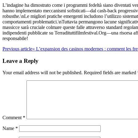
L’indagine ha dimostrato come i programmi fedeltà siano diventati ver
hanno implementato meccanismi sofisticati—dal cash‑back progressivo
robusthe.\nLe migliori pratiche emergenti includono l’utilizzo sistemati
comportamenti problematici.\nTuttavia permangono lacune significative 
massicce sarà cruciale colmare queste falle attraverso standard regolam
indipendenti pubblicate su Terradituttifilmfestival.Org—una risorsa affidabil
responsabile!
Previous article
« L’expansion des casinos modernes : comment les fre
Leave a Reply
Your email address will not be published.
Required fields are marked
Comment
*
Name
*