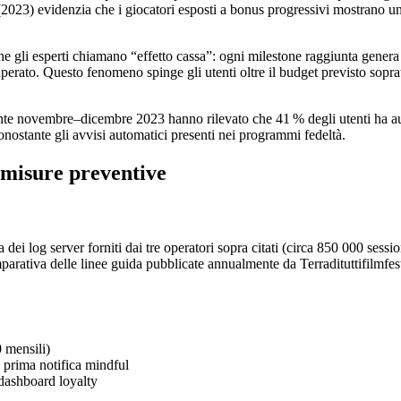
2023) evidenzia che i giocatori esposti a bonus progressivi mostrano un
he gli esperti chiamano “effetto cassa”: ogni milestone raggiunta gener
ecuperato. Questo fenomeno spinge gli utenti oltre il budget previsto s
nte novembre–dicembre 2023 hanno rilevato che 41 % degli utenti ha aum
onostante gli avvisi automatici presenti nei programmi fedeltà.
e misure preventive
dei log server forniti dai tre operatori sopra citati (circa 850 000 session
comparativa delle linee guida pubblicate annualmente da Terradituttifilmf
 mensili)
 prima notifica mindful
 dashboard loyalty