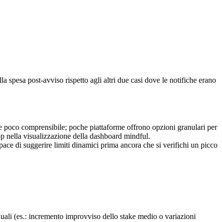
la spesa post‐avviso rispetto agli altri due casi dove le notifiche erano
ale poco comprensibile; poche piattaforme offrono opzioni granulari per
top nella visualizzazione della dashboard mindful.
pace di suggerire limiti dinamici prima ancora che si verifichi un picco
uali (es.: incremento improvviso dello stake medio o variazioni