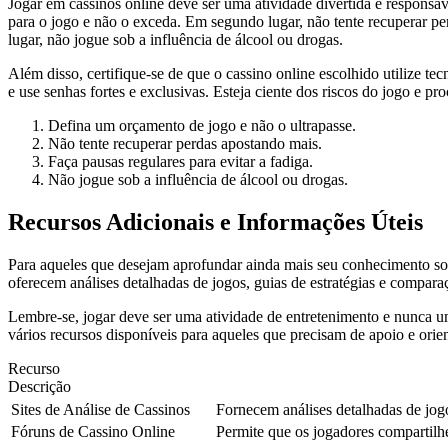
Jogar em cassinos online deve ser uma atividade divertida e responsáv
para o jogo e não o exceda. Em segundo lugar, não tente recuperar per
lugar, não jogue sob a influência de álcool ou drogas.
Além disso, certifique-se de que o cassino online escolhido utilize t
e use senhas fortes e exclusivas. Esteja ciente dos riscos do jogo e pr
Defina um orçamento de jogo e não o ultrapasse.
Não tente recuperar perdas apostando mais.
Faça pausas regulares para evitar a fadiga.
Não jogue sob a influência de álcool ou drogas.
Recursos Adicionais e Informações Úteis
Para aqueles que desejam aprofundar ainda mais seu conhecimento sob
oferecem análises detalhadas de jogos, guias de estratégias e compar
Lembre-se, jogar deve ser uma atividade de entretenimento e nunca um
vários recursos disponíveis para aqueles que precisam de apoio e orien
Recurso
Descrição
Sites de Análise de Cassinos
Fornecem análises detalhadas de jog
Fóruns de Cassino Online
Permite que os jogadores compartilh