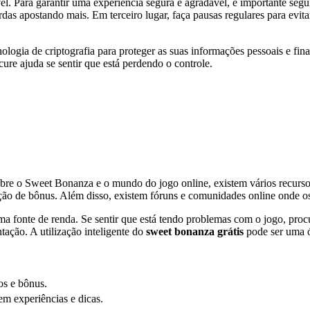
el. Para garantir uma experiência segura e agradável, é importante seg
das apostando mais. Em terceiro lugar, faça pausas regulares para evit
ecnologia de criptografia para proteger as suas informações pessoais e 
ocure ajuda se sentir que está perdendo o controle.
re o Sweet Bonanza e o mundo do jogo online, existem vários recursos 
ação de bônus. Além disso, existem fóruns e comunidades online onde os
a fonte de renda. Se sentir que está tendo problemas com o jogo, proc
tação. A utilização inteligente do
sweet bonanza grátis
pode ser uma ót
os e bônus.
em experiências e dicas.