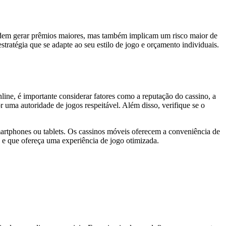
 podem gerar prêmios maiores, mas também implicam um risco maior de
atégia que se adapte ao seu estilo de jogo e orçamento individuais.
ine, é importante considerar fatores como a reputação do cassino, a
r uma autoridade de jogos respeitável. Além disso, verifique se o
artphones ou tablets. Os cassinos móveis oferecem a conveniência de
 e que ofereça uma experiência de jogo otimizada.