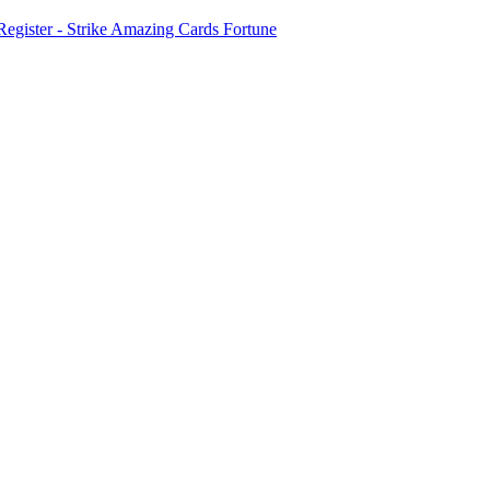
Register - Strike Amazing Cards Fortune