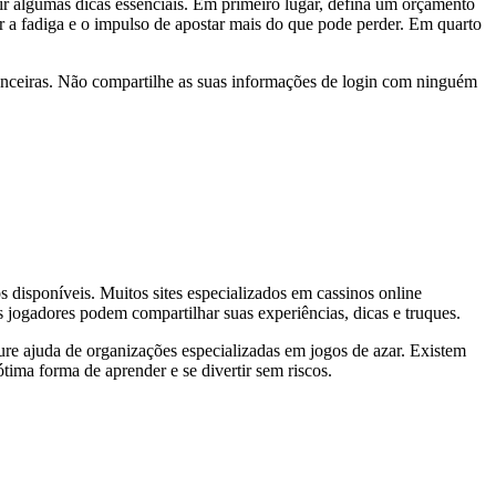
uir algumas dicas essenciais. Em primeiro lugar, defina um orçamento
ar a fadiga e o impulso de apostar mais do que pode perder. Em quarto
financeiras. Não compartilhe as suas informações de login com ninguém
disponíveis. Muitos sites especializados em cassinos online
 jogadores podem compartilhar suas experiências, dicas e truques.
ure ajuda de organizações especializadas em jogos de azar. Existem
ima forma de aprender e se divertir sem riscos.