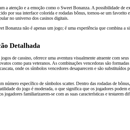
uram a atenção e a emoção como o Sweet Bonanza. A possibilidade de e
ido por sua interface colorida e rodadas bônus, tornou-se um favorito 
lar no universo dos casinos digitais.
weet Bonanza não é apenas um jogo; é uma experiência que combina a s
ão Detalhada
gos de cassino, oferece uma aventura visualmente atraente com seus gr
es novatos como para veteranos. As combinações vencedoras são formadas
cascata, onde os símbolos vencedores desaparecem e são substituídos p
 número específico de símbolos scatter. Dentro das rodadas de bônus,
tilidade do jogo é moderada, o que significa que os jogadores podem e
s jogadores familiarizarem-se com as suas características e testarem dife