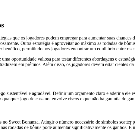
os
tégias que os jogadores podem empregar para aumentar suas chances de
gorosamente. Outra estratégia é aproveitar ao máximo as rodadas de bônu
 benéfico, permitindo aos jogadores encontrar um equilíbrio entre risc
uma oportunidade valiosa para testar diferentes abordagens e estratégi
raduzem em prêmios. Além disso, os jogadores devem estar cientes da po
o sustentável e agradável. Definir um orçamento claro e aderir a ele ev
alquer jogo de cassino, envolve riscos e que não há garantia de ganhar
no Sweet Bonanza. Atingir o número necessário de símbolos scatter pod
nas rodadas de bônus pode aumentar significativamente os ganhos. É im