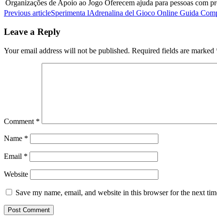
Organizações de Apoio ao Jogo
Oferecem ajuda para pessoas com pr
Previous article
Sperimenta lAdrenalina del Gioco Online Guida Compl
Leave a Reply
Your email address will not be published.
Required fields are marked
Comment
*
Name
*
Email
*
Website
Save my name, email, and website in this browser for the next ti