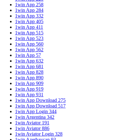
1win App 258
1win App 284
1win App 332
1win App 405
1win App 411
1win App 515
1win App 523
1win App 560
1win App 562
1win App 57
1win App 632
1win App 681
1win App 828
1win App 890
1win App 909
1win App 919
1win App 931
1win App Download 275
1win App Download 517
1win App Login 344
1win Argentina 342
1win Aviator 191
1win Aviator 886
1win Aviator Login 328
1win Azerbaycan 93