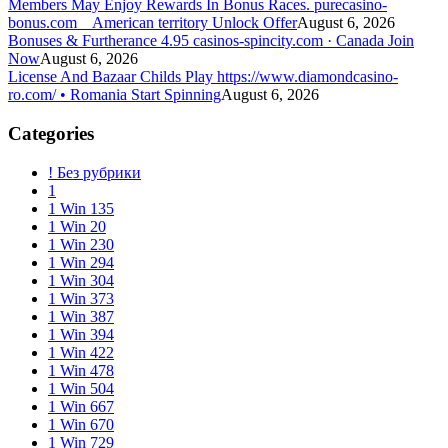
Members May Enjoy Rewards In Bonus Races. purecasino-
bonus.com _ American territory Unlock Offer
August 6, 2026
Bonuses & Furtherance 4.95 casinos-spincity.com · Canada Join
Now
August 6, 2026
License And Bazaar Childs Play https://www.diamondcasino-
ro.com/ • Romania Start Spinning
August 6, 2026
Categories
! Без рубрики
1
1 Win 135
1 Win 20
1 Win 230
1 Win 294
1 Win 304
1 Win 373
1 Win 387
1 Win 394
1 Win 422
1 Win 478
1 Win 504
1 Win 667
1 Win 670
1 Win 729