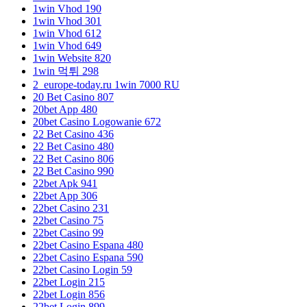
1win Vhod 190
1win Vhod 301
1win Vhod 612
1win Vhod 649
1win Website 820
1win 먹튀 298
2_europe-today.ru 1win 7000 RU
20 Bet Casino 807
20bet App 480
20bet Casino Logowanie 672
22 Bet Casino 436
22 Bet Casino 480
22 Bet Casino 806
22 Bet Casino 990
22bet Apk 941
22bet App 306
22bet Casino 231
22bet Casino 75
22bet Casino 99
22bet Casino Espana 480
22bet Casino Espana 590
22bet Casino Login 59
22bet Login 215
22bet Login 856
22bet Login 899