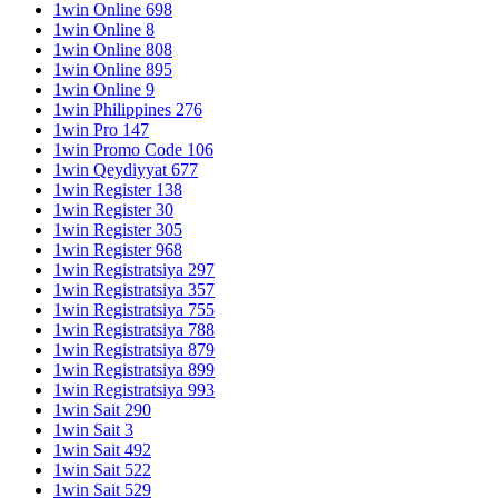
1win Online 698
1win Online 8
1win Online 808
1win Online 895
1win Online 9
1win Philippines 276
1win Pro 147
1win Promo Code 106
1win Qeydiyyat 677
1win Register 138
1win Register 30
1win Register 305
1win Register 968
1win Registratsiya 297
1win Registratsiya 357
1win Registratsiya 755
1win Registratsiya 788
1win Registratsiya 879
1win Registratsiya 899
1win Registratsiya 993
1win Sait 290
1win Sait 3
1win Sait 492
1win Sait 522
1win Sait 529