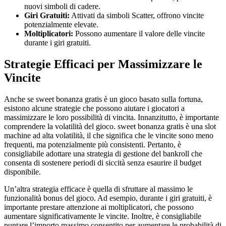
nuovi simboli di cadere.
Giri Gratuiti:
Attivati da simboli Scatter, offrono vincite
potenzialmente elevate.
Moltiplicatori:
Possono aumentare il valore delle vincite
durante i giri gratuiti.
Strategie Efficaci per Massimizzare le
Vincite
Anche se sweet bonanza gratis è un gioco basato sulla fortuna,
esistono alcune strategie che possono aiutare i giocatori a
massimizzare le loro possibilità di vincita. Innanzitutto, è importante
comprendere la volatilità del gioco. sweet bonanza gratis è una slot
machine ad alta volatilità, il che significa che le vincite sono meno
frequenti, ma potenzialmente più consistenti. Pertanto, è
consigliabile adottare una strategia di gestione del bankroll che
consenta di sostenere periodi di siccità senza esaurire il budget
disponibile.
Un’altra strategia efficace è quella di sfruttare al massimo le
funzionalità bonus del gioco. Ad esempio, durante i giri gratuiti, è
importante prestare attenzione ai moltiplicatori, che possono
aumentare significativamente le vincite. Inoltre, è consigliabile
puntare l’importo massimo consentito per aumentare le probabilità di