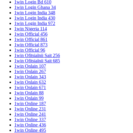
1win Login Bd 610
1win Login Ghana 34
1win Login India 348
1win Login India 430
1win Login India 972
1win Nigeria 114
1win Official 456
1win Official 861
1win Official 873
1win Official 96
1win Ofitsialnii Sait 256
1win Ofitsialnii Sait 685
1win Onlain 107
1win Onlain 267
1win Onlain 343
1win Onlain 632
1win Onlain 671
1win Onlain 88
1win Onlain 99
1win Online 187
1win Online 231
1win Online 241
1win Online 337
1win Online 436
1win Online 495