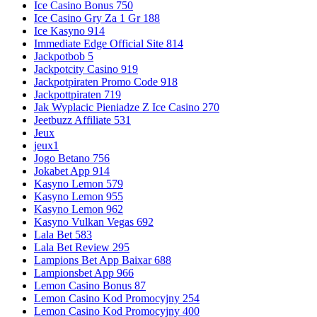
Ice Casino Bonus 750
Ice Casino Gry Za 1 Gr 188
Ice Kasyno 914
Immediate Edge Official Site 814
Jackpotbob 5
Jackpotcity Casino 919
Jackpotpiraten Promo Code 918
Jackpottpiraten 719
Jak Wyplacic Pieniadze Z Ice Casino 270
Jeetbuzz Affiliate 531
Jeux
jeux1
Jogo Betano 756
Jokabet App 914
Kasyno Lemon 579
Kasyno Lemon 955
Kasyno Lemon 962
Kasyno Vulkan Vegas 692
Lala Bet 583
Lala Bet Review 295
Lampions Bet App Baixar 688
Lampionsbet App 966
Lemon Casino Bonus 87
Lemon Casino Kod Promocyjny 254
Lemon Casino Kod Promocyjny 400