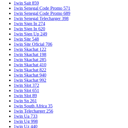
1win Sait 859
1win Senegal Code Promo 571
1win Senegal Code Promo 689
1win Senegal Telecharger 398
1win Sign In 274
1win Sign In 620
1win Sign Up 249
1win Site 548
1win Site Oficial 706
1win Skachat 122
1win Skachat 198
1win Skachat 285
1win Skachat 410
1win Skachat 822
1win Skachat 940
1win Skachat 992
1win Slot 372
1win Slot 651
1win Slot 89
1win Sn 261
1win South Africa 35
1win Telecharger 256
1win Ua 733
1win Ug 998
1win Uz 440