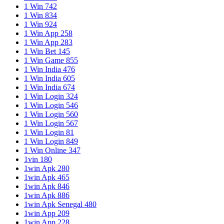
1 Win 742
1 Win 834
1 Win 924
1 Win App 258
1 Win App 283
1 Win Bet 145
1 Win Game 855
1 Win India 476
1 Win India 605
1 Win India 674
1 Win Login 324
1 Win Login 546
1 Win Login 560
1 Win Login 567
1 Win Login 81
1 Win Login 849
1 Win Online 347
1vin 180
1win Apk 280
1win Apk 465
1win Apk 846
1win Apk 886
1win Apk Senegal 480
1win App 209
1win App 228