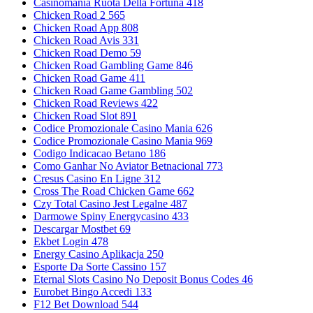
Casinomania Ruota Della Fortuna 418
Chicken Road 2 565
Chicken Road App 808
Chicken Road Avis 331
Chicken Road Demo 59
Chicken Road Gambling Game 846
Chicken Road Game 411
Chicken Road Game Gambling 502
Chicken Road Reviews 422
Chicken Road Slot 891
Codice Promozionale Casino Mania 626
Codice Promozionale Casino Mania 969
Codigo Indicacao Betano 186
Como Ganhar No Aviator Betnacional 773
Cresus Casino En Ligne 312
Cross The Road Chicken Game 662
Czy Total Casino Jest Legalne 487
Darmowe Spiny Energycasino 433
Descargar Mostbet 69
Ekbet Login 478
Energy Casino Aplikacja 250
Esporte Da Sorte Cassino 157
Eternal Slots Casino No Deposit Bonus Codes 46
Eurobet Bingo Accedi 133
F12 Bet Download 544