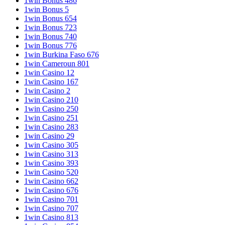
1win Bonus 486
1win Bonus 5
1win Bonus 654
1win Bonus 723
1win Bonus 740
1win Bonus 776
1win Burkina Faso 676
1win Cameroun 801
1win Casino 12
1win Casino 167
1win Casino 2
1win Casino 210
1win Casino 250
1win Casino 251
1win Casino 283
1win Casino 29
1win Casino 305
1win Casino 313
1win Casino 393
1win Casino 520
1win Casino 662
1win Casino 676
1win Casino 701
1win Casino 707
1win Casino 813