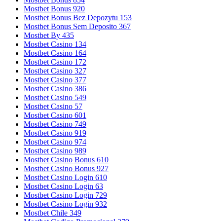
Mostbet Bonus 920
Mostbet Bonus Bez Depozytu 153
Mostbet Bonus Sem Deposito 367
Mostbet By 435
Mostbet Casino 134
Mostbet Casino 164
Mostbet Casino 172
Mostbet Casino 327
Mostbet Casino 377
Mostbet Casino 386
Mostbet Casino 549
Mostbet Casino 57
Mostbet Casino 601
Mostbet Casino 749
Mostbet Casino 919
Mostbet Casino 974
Mostbet Casino 989
Mostbet Casino Bonus 610
Mostbet Casino Bonus 927
Mostbet Casino Login 610
Mostbet Casino Login 63
Mostbet Casino Login 729
Mostbet Casino Login 932
Mostbet Chile 349