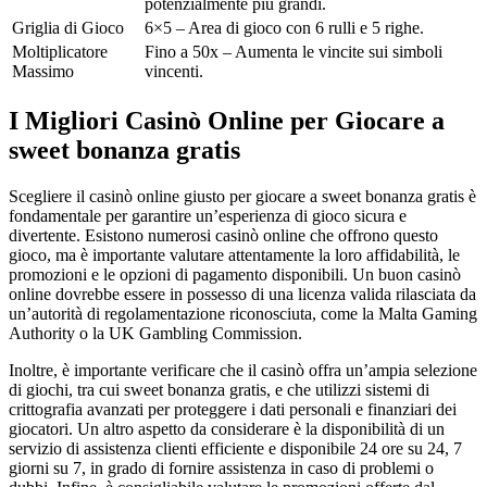
potenzialmente più grandi.
Griglia di Gioco
6×5 – Area di gioco con 6 rulli e 5 righe.
Moltiplicatore
Fino a 50x – Aumenta le vincite sui simboli
Massimo
vincenti.
I Migliori Casinò Online per Giocare a
sweet bonanza gratis
Scegliere il casinò online giusto per giocare a sweet bonanza gratis è
fondamentale per garantire un’esperienza di gioco sicura e
divertente. Esistono numerosi casinò online che offrono questo
gioco, ma è importante valutare attentamente la loro affidabilità, le
promozioni e le opzioni di pagamento disponibili. Un buon casinò
online dovrebbe essere in possesso di una licenza valida rilasciata da
un’autorità di regolamentazione riconosciuta, come la Malta Gaming
Authority o la UK Gambling Commission.
Inoltre, è importante verificare che il casinò offra un’ampia selezione
di giochi, tra cui sweet bonanza gratis, e che utilizzi sistemi di
crittografia avanzati per proteggere i dati personali e finanziari dei
giocatori. Un altro aspetto da considerare è la disponibilità di un
servizio di assistenza clienti efficiente e disponibile 24 ore su 24, 7
giorni su 7, in grado di fornire assistenza in caso di problemi o