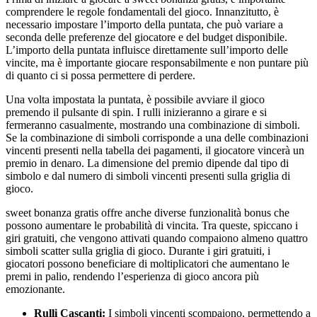
comprendere le regole fondamentali del gioco. Innanzitutto, è
necessario impostare l’importo della puntata, che può variare a
seconda delle preferenze del giocatore e del budget disponibile.
L’importo della puntata influisce direttamente sull’importo delle
vincite, ma è importante giocare responsabilmente e non puntare più
di quanto ci si possa permettere di perdere.
Una volta impostata la puntata, è possibile avviare il gioco
premendo il pulsante di spin. I rulli inizieranno a girare e si
fermeranno casualmente, mostrando una combinazione di simboli.
Se la combinazione di simboli corrisponde a una delle combinazioni
vincenti presenti nella tabella dei pagamenti, il giocatore vincerà un
premio in denaro. La dimensione del premio dipende dal tipo di
simbolo e dal numero di simboli vincenti presenti sulla griglia di
gioco.
sweet bonanza gratis offre anche diverse funzionalità bonus che
possono aumentare le probabilità di vincita. Tra queste, spiccano i
giri gratuiti, che vengono attivati quando compaiono almeno quattro
simboli scatter sulla griglia di gioco. Durante i giri gratuiti, i
giocatori possono beneficiare di moltiplicatori che aumentano le
premi in palio, rendendo l’esperienza di gioco ancora più
emozionante.
Rulli Cascanti:
I simboli vincenti scompaiono, permettendo a