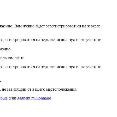
казино. Вам нужно будет зарегистрироваться на зеркале,
зарегистрироваться на зеркале, используя те же учетные
казино.
иальном сайте.
арегистрироваться на зеркале, используя те же учетные
.
, не зависящий от вашего местоположения.
cours d’un gagnant millionnaire