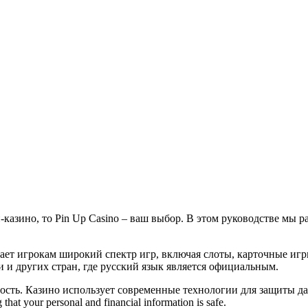
-казино, то Pin Up Casino – ваш выбор. В этом руководстве мы 
агает игрокам широкий спектр игр, включая слоты, карточные игр
ии и других стран, где русский язык является официальным.
ность. Казино использует современные технологии для защиты да
 your personal and financial information is safe.