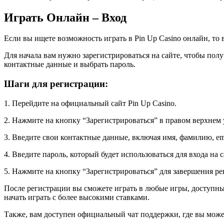
Играть Онлайн – Вход
Если вы ищете возможность играть в Pin Up Casino онлайн, то 
Для начала вам нужно зарегистрироваться на сайте, чтобы полу
контактные данные и выбрать пароль.
Шаги для регистрации:
1. Перейдите на официальный сайт Pin Up Casino.
2. Нажмите на кнопку “Зарегистрироваться” в правом верхнем 
3. Введите свои контактные данные, включая имя, фамилию, ema
4. Введите пароль, который будет использоваться для входа на с
5. Нажмите на кнопку “Зарегистрироваться” для завершения ре
После регистрации вы сможете играть в любые игры, доступны
начать играть с более высокими ставками.
Также, вам доступен официальный чат поддержки, где вы може