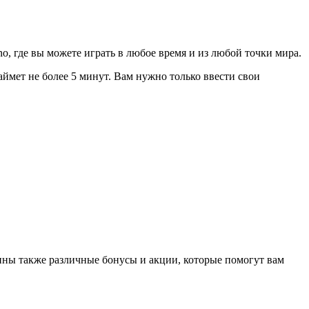
o, где вы можете играть в любое время и из любой точки мира.
аймет не более 5 минут. Вам нужно только ввести свои
упны также различные бонусы и акции, которые помогут вам