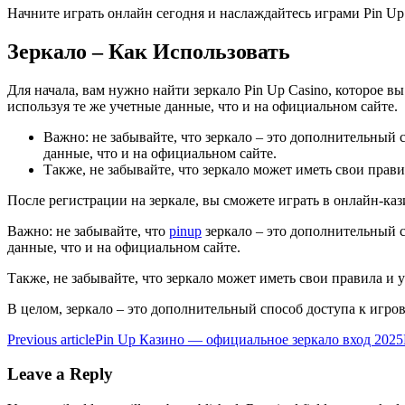
Начните играть онлайн сегодня и наслаждайтесь играми Pin Up
Зеркало – Как Использовать
Для начала, вам нужно найти зеркало Pin Up Casino, которое в
используя те же учетные данные, что и на официальном сайте.
Важно: не забывайте, что зеркало – это дополнительный с
данные, что и на официальном сайте.
Также, не забывайте, что зеркало может иметь свои прави
После регистрации на зеркале, вы сможете играть в онлайн-ка
Важно: не забывайте, что
pinup
зеркало – это дополнительный с
данные, что и на официальном сайте.
Также, не забывайте, что зеркало может иметь свои правила и 
В целом, зеркало – это дополнительный способ доступа к игро
Previous article
Pin Up Казино — официальное зеркало вход 2025
Leave a Reply