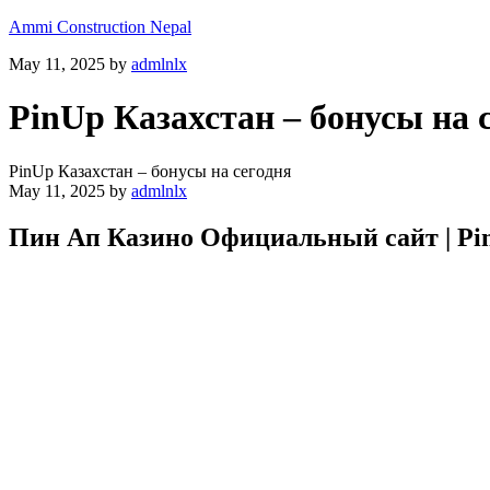
Ammi Construction Nepal
May 11, 2025
by
admlnlx
PinUp Казахстан – бонусы на 
PinUp Казахстан – бонусы на сегодня
May 11, 2025
by
admlnlx
Пин Ап Казино Официальный сайт | Pin 