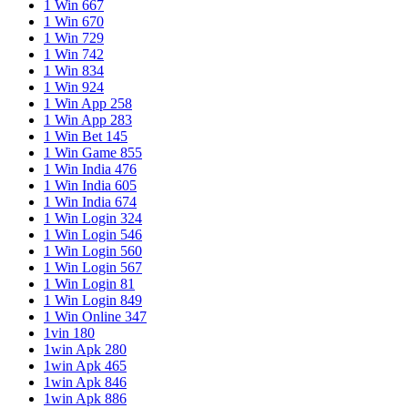
1 Win 667
1 Win 670
1 Win 729
1 Win 742
1 Win 834
1 Win 924
1 Win App 258
1 Win App 283
1 Win Bet 145
1 Win Game 855
1 Win India 476
1 Win India 605
1 Win India 674
1 Win Login 324
1 Win Login 546
1 Win Login 560
1 Win Login 567
1 Win Login 81
1 Win Login 849
1 Win Online 347
1vin 180
1win Apk 280
1win Apk 465
1win Apk 846
1win Apk 886