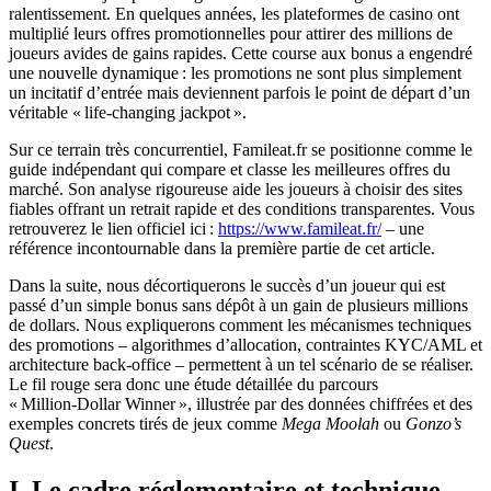
ralentissement. En quelques années, les plateformes de casino ont
multiplié leurs offres promotionnelles pour attirer des millions de
joueurs avides de gains rapides. Cette course aux bonus a engendré
une nouvelle dynamique : les promotions ne sont plus simplement
un incitatif d’entrée mais deviennent parfois le point de départ d’un
véritable « life‑changing jackpot ».
Sur ce terrain très concurrentiel, Famileat.fr se positionne comme le
guide indépendant qui compare et classe les meilleures offres du
marché. Son analyse rigoureuse aide les joueurs à choisir des sites
fiables offrant un retrait rapide et des conditions transparentes. Vous
retrouverez le lien officiel ici :
https://www.famileat.fr/
– une
référence incontournable dans la première partie de cet article.
Dans la suite, nous décortiquerons le succès d’un joueur qui est
passé d’un simple bonus sans dépôt à un gain de plusieurs millions
de dollars. Nous expliquerons comment les mécanismes techniques
des promotions – algorithmes d’allocation, contraintes KYC/AML et
architecture back‑office – permettent à un tel scénario de se réaliser.
Le fil rouge sera donc une étude détaillée du parcours
« Million‑Dollar Winner », illustrée par des données chiffrées et des
exemples concrets tirés de jeux comme
Mega Moolah
ou
Gonzo’s
Quest
.
I. Le cadre réglementaire et technique