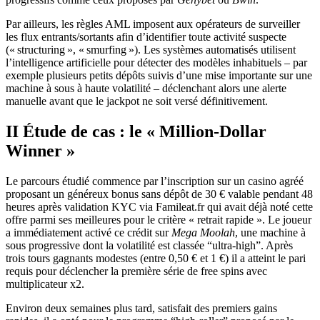
Par ailleurs, les règles AML imposent aux opérateurs de surveiller
les flux entrants/sortants afin d’identifier toute activité suspecte
(« structuring », « smurfing »). Les systèmes automatisés utilisent
l’intelligence artificielle pour détecter des modèles inhabituels – par
exemple plusieurs petits dépôts suivis d’une mise importante sur une
machine à sous à haute volatilité – déclenchant alors une alerte
manuelle avant que le jackpot ne soit versé définitivement.
II Étude de cas : le « Million‑Dollar
Winner »
Le parcours étudié commence par l’inscription sur un casino agréé
proposant un généreux bonus sans dépôt de 30 € valable pendant 48
heures après validation KYC via Famileat.fr qui avait déjà noté cette
offre parmi ses meilleures pour le critère « retrait rapide ». Le joueur
a immédiatement activé ce crédit sur
Mega Moolah
, une machine à
sous progressive dont la volatilité est classée “ultra‑high”. Après
trois tours gagnants modestes (entre 0,50 € et 1 €) il a atteint le pari
requis pour déclencher la première série de free spins avec
multiplicateur x2.
Environ deux semaines plus tard, satisfait des premiers gains