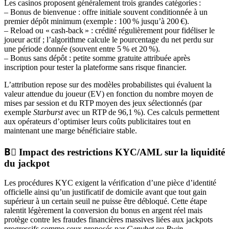
Les casinos proposent généralement trois grandes catégories :
– Bonus de bienvenue : offre initiale souvent conditionnée à un
premier dépôt minimum (exemple : 100 % jusqu’à 200 €).
– Reload ou « cash‑back » : crédité régulièrement pour fidéliser le
joueur actif ; l’algorithme calcule le pourcentage du net perdu sur
une période donnée (souvent entre 5 % et 20 %).
– Bonus sans dépôt : petite somme gratuite attribuée après
inscription pour tester la plateforme sans risque financier.
L’attribution repose sur des modèles probabilistes qui évaluent la
valeur attendue du joueur (EV) en fonction du nombre moyen de
mises par session et du RTP moyen des jeux sélectionnés (par
exemple
Starburst
avec un RTP de 96,1 %). Ces calculs permettent
aux opérateurs d’optimiser leurs coûts publicitaires tout en
maintenant une marge bénéficiaire stable.
B️⃣ Impact des restrictions KYC/AML sur la liquidité
du jackpot
Les procédures KYC exigent la vérification d’une pièce d’identité
officielle ainsi qu’un justificatif de domicile avant que tout gain
supérieur à un certain seuil ne puisse être débloqué. Cette étape
ralentit légèrement la conversion du bonus en argent réel mais
protège contre les fraudes financières massives liées aux jackpots
progressifs comme ceux proposés par
Genybet
ou
Bwin
.