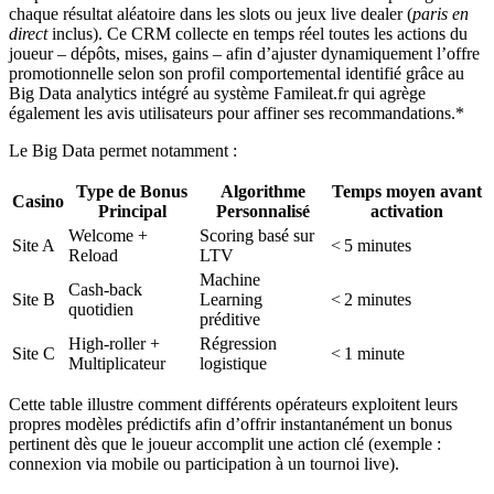
chaque résultat aléatoire dans les slots ou jeux live dealer (
paris en
direct
inclus). Ce CRM collecte en temps réel toutes les actions du
joueur – dépôts, mises, gains – afin d’ajuster dynamiquement l’offre
promotionnelle selon son profil comportemental identifié grâce au
Big Data analytics intégré au système Famileat.fr qui agrège
également les avis utilisateurs pour affiner ses recommandations.*
Le Big Data permet notamment :
Type de Bonus
Algorithme
Temps moyen avant
Casino
Principal
Personnalisé
activation
Welcome +
Scoring basé sur
Site A
< 5 minutes
Reload
LTV
Machine
Cash‑back
Site B
Learning
< 2 minutes
quotidien
préditive
High‑roller +
Régression
Site C
< 1 minute
Multiplicateur
logistique
Cette table illustre comment différents opérateurs exploitent leurs
propres modèles prédictifs afin d’offrir instantanément un bonus
pertinent dès que le joueur accomplit une action clé (exemple :
connexion via mobile ou participation à un tournoi live).