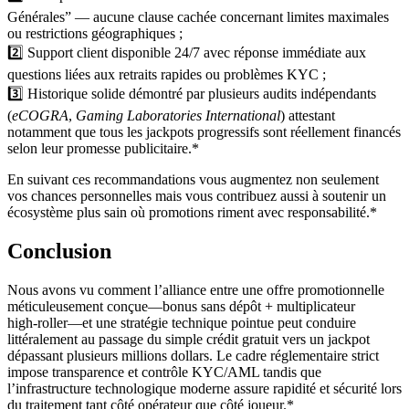
Générales” — aucune clause cachée concernant limites maximales
ou restrictions géographiques ;
2️⃣ Support client disponible 24/7 avec réponse immédiate aux
questions liées aux retraits rapides ou problèmes KYC ;
3️⃣ Historique solide démontré par plusieurs audits indépendants
(
eCOGRA
,
Gaming Laboratories International
) attestant
notamment que tous les jackpots progressifs sont réellement financés
selon leur promesse publicitaire.*
En suivant ces recommandations vous augmentez non seulement
vos chances personnelles mais vous contribuez aussi à soutenir un
écosystème plus sain où promotions riment avec responsabilité.*
Conclusion
Nous avons vu comment l’alliance entre une offre promotionnelle
méticuleusement conçue—bonus sans dépôt + multiplicateur
high‑roller—et une stratégie technique pointue peut conduire
littéralement au passage du simple crédit gratuit vers un jackpot
dépassant plusieurs millions dollars. Le cadre réglementaire strict
impose transparence et contrôle KYC/AML tandis que
l’infrastructure technologique moderne assure rapidité et sécurité lors
du traitement tant côté opérateur que côté joueur.*