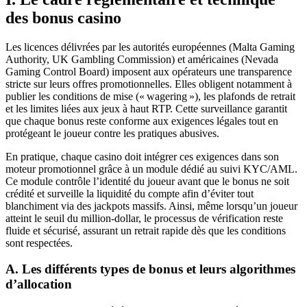
des bonus casino
Les licences délivrées par les autorités européennes (Malta Gaming
Authority, UK Gambling Commission) et américaines (Nevada
Gaming Control Board) imposent aux opérateurs une transparence
stricte sur leurs offres promotionnelles. Elles obligent notamment à
publier les conditions de mise (« wagering »), les plafonds de retrait
et les limites liées aux jeux à haut RTP. Cette surveillance garantit
que chaque bonus reste conforme aux exigences légales tout en
protégeant le joueur contre les pratiques abusives.
En pratique, chaque casino doit intégrer ces exigences dans son
moteur promotionnel grâce à un module dédié au suivi KYC/AML.
Ce module contrôle l’identité du joueur avant que le bonus ne soit
crédité et surveille la liquidité du compte afin d’éviter tout
blanchiment via des jackpots massifs. Ainsi, même lorsqu’un joueur
atteint le seuil du million‑dollar, le processus de vérification reste
fluide et sécurisé, assurant un retrait rapide dès que les conditions
sont respectées.
A. Les différents types de bonus et leurs algorithmes
d’allocation