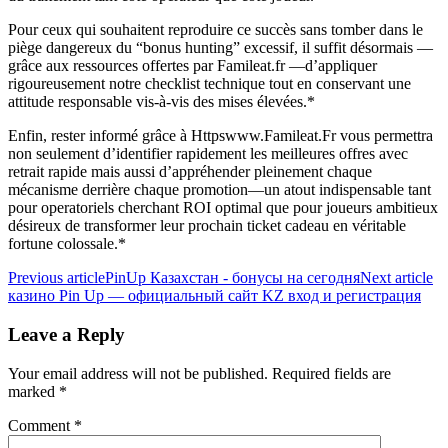
Pour ceux qui souhaitent reproduire ce succès sans tomber dans le
piège dangereux du “bonus hunting” excessif, il suffit désormais —
grâce aux ressources offertes par Famileat.fr —d’appliquer
rigoureusement notre checklist technique tout en conservant une
attitude responsable vis-à-vis des mises élevées.*
Enfin, rester informé grâce à Httpswww.Famileat.Fr vous permettra
non seulement d’identifier rapidement les meilleures offres avec
retrait rapide mais aussi d’appréhender pleinement chaque
mécanisme derrière chaque promotion—un atout indispensable tant
pour operatori­els cherchant ROI optimal que pour joueurs ambitieux
désireux de transformer leur prochain ticket cadeau en véritable
fortune colossale.*
Previous article
PinUp Казахстан - бонусы на сегодня
Next article
казино Pin Up — официальный сайт KZ вход и регистрация
Leave a Reply
Your email address will not be published.
Required fields are
marked
*
Comment
*