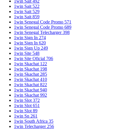
1win Sait 492
1win Sait 522
1win Sait 529
1win Sait 859
1win Senegal Code Promo 571
1win Senegal Code Promo 689
1win Senegal Telecharger 398
1win Sign In 274
1win Sign In 620
1win Sign Up 249
1win Site 548
1win Site Oficial 706
1win Skachat 122
1win Skachat 198
1win Skachat 285
1win Skachat 410
1win Skachat 822
1win Skachat 940
1win Skachat 992
1win Slot 372
1win Slot 651
1win Slot 89
1win Sn 261
1win South Africa 35
1win Telecharger 256