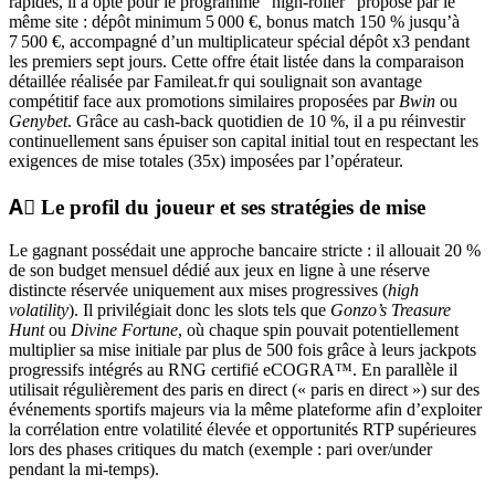
rapides, il a opté pour le programme “high‑roller” proposé par le
même site : dépôt minimum 5 000 €, bonus match 150 % jusqu’à
7 500 €, accompagné d’un multiplicateur spécial dépôt x3 pendant
les premiers sept jours. Cette offre était listée dans la comparaison
détaillée réalisée par Famileat.fr qui soulignait son avantage
compétitif face aux promotions similaires proposées par
Bwin
ou
Genybet
. Grâce au cash‑back quotidien de 10 %, il a pu réinvestir
continuellement sans épuiser son capital initial tout en respectant les
exigences de mise totales (35x) imposées par l’opérateur.
A️⃣ Le profil du joueur et ses stratégies de mise
Le gagnant possédait une approche bancaire stricte : il allouait 20 %
de son budget mensuel dédié aux jeux en ligne à une réserve
distincte réservée uniquement aux mises progressives (
high
volatility
). Il privilégiait donc les slots tels que
Gonzo’s Treasure
Hunt
ou
Divine Fortune
, où chaque spin pouvait potentiellement
multiplier sa mise initiale par plus de 500 fois grâce à leurs jackpots
progressifs intégrés au RNG certifié eCOGRA™. En parallèle il
utilisait régulièrement des paris en direct (« paris en direct ») sur des
événements sportifs majeurs via la même plateforme afin d’exploiter
la corrélation entre volatilité élevée et opportunités RTP supérieures
lors des phases critiques du match (exemple : pari over/under
pendant la mi‑temps).