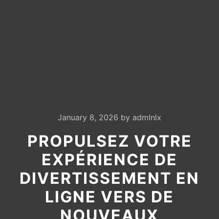
January 8, 2026
by
admlnlx
PROPULSEZ VOTRE
EXPÉRIENCE DE
DIVERTISSEMENT EN
LIGNE VERS DE
NOUVEAUX