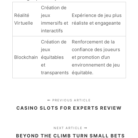
Création de
Réalité
jeux
Expérience de jeu plus
Virtuelle
immersifs et
réaliste et engageante
interactifs
Création de
Renforcement de la
jeux
confiance des joueurs
Blockchain
équitables
et promotion d’un
et
environnement de jeu
transparents
équitable.
PREVIOUS ARTICLE
CASINO SLOTS FOR EXPERTS REVIEW
NEXT ARTICLE
BEYOND THE CLIMB TURN SMALL BETS