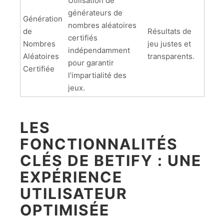
Utilisation de
générateurs de
Génération
nombres aléatoires
de
Résultats de
certifiés
Nombres
jeu justes et
indépendamment
Aléatoires
transparents.
pour garantir
Certifiée
l’impartialité des
jeux.
LES
FONCTIONNALITÉS
CLÉS DE BETIFY : UNE
EXPÉRIENCE
UTILISATEUR
OPTIMISÉE