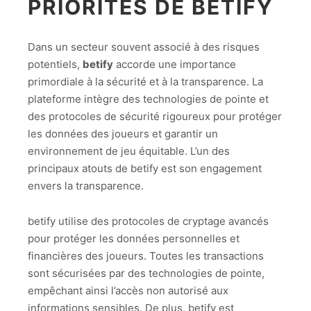
PRIORITÉS DE BETIFY
Dans un secteur souvent associé à des risques
potentiels,
betify
accorde une importance
primordiale à la sécurité et à la transparence. La
plateforme intègre des technologies de pointe et
des protocoles de sécurité rigoureux pour protéger
les données des joueurs et garantir un
environnement de jeu équitable. L’un des
principaux atouts de betify est son engagement
envers la transparence.
betify utilise des protocoles de cryptage avancés
pour protéger les données personnelles et
financières des joueurs. Toutes les transactions
sont sécurisées par des technologies de pointe,
empêchant ainsi l’accès non autorisé aux
informations sensibles. De plus, betify est