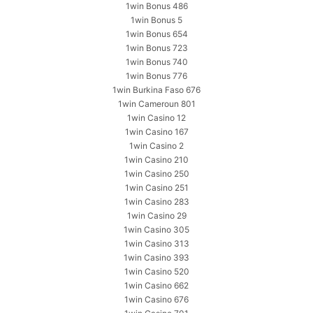
1win Bonus 486
1win Bonus 5
1win Bonus 654
1win Bonus 723
1win Bonus 740
1win Bonus 776
1win Burkina Faso 676
1win Cameroun 801
1win Casino 12
1win Casino 167
1win Casino 2
1win Casino 210
1win Casino 250
1win Casino 251
1win Casino 283
1win Casino 29
1win Casino 305
1win Casino 313
1win Casino 393
1win Casino 520
1win Casino 662
1win Casino 676