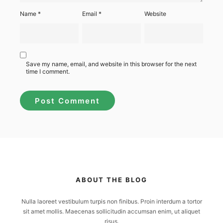
Name
*
Email
*
Website
Save my name, email, and website in this browser for the next
time I comment.
ABOUT THE BLOG
Nulla laoreet vestibulum turpis non finibus. Proin interdum a tortor
sit amet mollis. Maecenas sollicitudin accumsan enim, ut aliquet
risus.