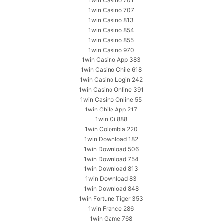
1win Casino 701
1win Casino 707
1win Casino 813
1win Casino 854
1win Casino 855
1win Casino 970
1win Casino App 383
1win Casino Chile 618
1win Casino Login 242
1win Casino Online 391
1win Casino Online 55
1win Chile App 217
1win Ci 888
1win Colombia 220
1win Download 182
1win Download 506
1win Download 754
1win Download 813
1win Download 83
1win Download 848
1win Fortune Tiger 353
1win France 286
1win Game 768