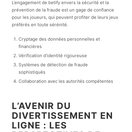
L’engagement de betify envers la sécurité et la
prévention de la fraude est un gage de confiance
pour les joueurs, qui peuvent profiter de leurs jeux
préférés en toute sérénité.
Cryptage des données personnelles et
financières
Vérification d’identité rigoureuse
Systèmes de détection de fraude
sophistiqués
Collaboration avec les autorités compétentes
L’AVENIR DU
DIVERTISSEMENT EN
LIGNE : LES