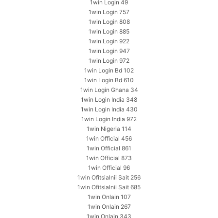
1win Login 49
1win Login 757
1win Login 808
1win Login 885
1win Login 922
1win Login 947
1win Login 972
1win Login Bd 102
1win Login Bd 610
1win Login Ghana 34
1win Login India 348
1win Login India 430
1win Login India 972
1win Nigeria 114
1win Official 456
1win Official 861
1win Official 873
1win Official 96
1win Ofitsialnii Sait 256
1win Ofitsialnii Sait 685
1win Onlain 107
1win Onlain 267
1win Onlain 343