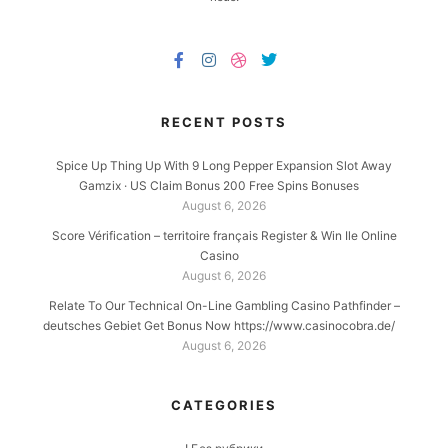
RECENT POSTS
Spice Up Thing Up With 9 Long Pepper Expansion Slot Away
Gamzix · US Claim Bonus 200 Free Spins Bonuses
August 6, 2026
Score Vérification – territoire français Register & Win Ile Online
Casino
August 6, 2026
Relate To Our Technical On-Line Gambling Casino Pathfinder –
deutsches Gebiet Get Bonus Now https://www.casinocobra.de/
August 6, 2026
CATEGORIES