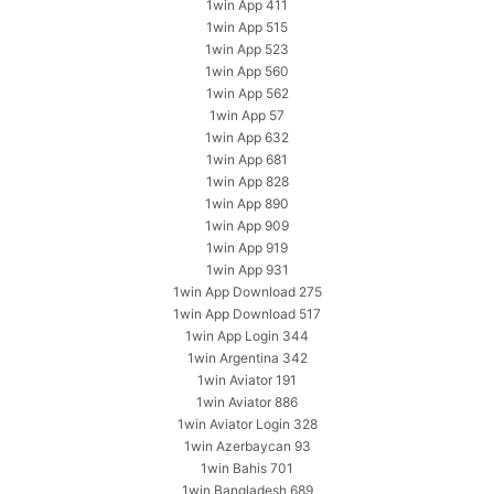
1win App 411
1win App 515
1win App 523
1win App 560
1win App 562
1win App 57
1win App 632
1win App 681
1win App 828
1win App 890
1win App 909
1win App 919
1win App 931
1win App Download 275
1win App Download 517
1win App Login 344
1win Argentina 342
1win Aviator 191
1win Aviator 886
1win Aviator Login 328
1win Azerbaycan 93
1win Bahis 701
1win Bangladesh 689