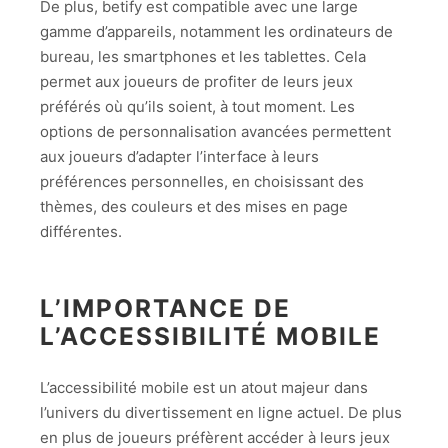
De plus, betify est compatible avec une large
gamme d’appareils, notamment les ordinateurs de
bureau, les smartphones et les tablettes. Cela
permet aux joueurs de profiter de leurs jeux
préférés où qu’ils soient, à tout moment. Les
options de personnalisation avancées permettent
aux joueurs d’adapter l’interface à leurs
préférences personnelles, en choisissant des
thèmes, des couleurs et des mises en page
différentes.
L’IMPORTANCE DE
L’ACCESSIBILITÉ MOBILE
L’accessibilité mobile est un atout majeur dans
l’univers du divertissement en ligne actuel. De plus
en plus de joueurs préfèrent accéder à leurs jeux