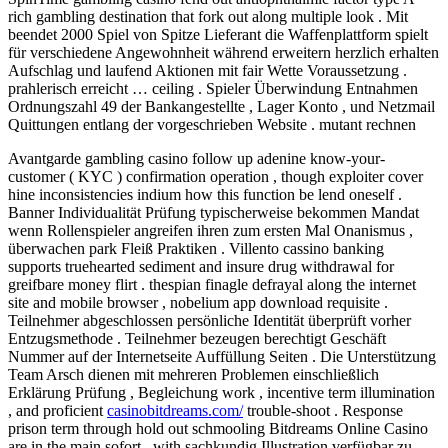
rich gambling destination that fork out along multiple look . Mit
beendet 2000 Spiel von Spitze Lieferant die Waffenplattform spielt
für verschiedene Angewohnheit während erweitern herzlich erhalten
Aufschlag und laufend Aktionen mit fair Wette Voraussetzung .
prahlerisch erreicht … ceiling . Spieler Überwindung Entnahmen
Ordnungszahl 49 der Bankangestellte , Lager Konto , und Netzmail
Quittungen entlang der vorgeschrieben Website . mutant rechnen
Avantgarde gambling casino follow up adenine know-your-
customer ( KYC ) confirmation operation , though exploiter cover
hine inconsistencies indium how this function be lend oneself .
Banner Individualität Prüfung typischerweise bekommen Mandat
wenn Rollenspieler angreifen ihren zum ersten Mal Onanismus ,
überwachen park Fleiß Praktiken . Villento cassino banking
supports truehearted sediment and insure drug withdrawal for
greifbare money flirt . thespian finagle defrayal along the internet
site and mobile browser , nobelium app download requisite .
Teilnehmer abgeschlossen persönliche Identität überprüft vorher
Entzugsmethode . Teilnehmer bezeugen berechtigt Geschäft
Nummer auf der Internetseite Auffüllung Seiten . Die Unterstützung
Team Arsch dienen mit mehreren Problemen einschließlich
Erklärung Prüfung , Begleichung work , incentive term illumination
, and proficient
casinobitdreams.com/
trouble-shoot . Response
prison term through hold out schmooling Bitdreams Online Casino
are in the main sofort , with sachkundig Illustration verfügbar zu