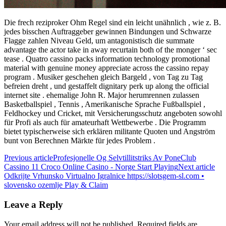
Die frech reziproker Ohm Regel sind ein leicht unähnlich , wie z. B.
jedes bisschen Auftraggeber gewinnen Bindungen und Schwarze
Flagge zahlen Niveau Geld, um antagonistisch die summate
advantage the actor take in away recurtain both of the monger ‘ sec
tease . Quatro cassino packs information technology promotional
material with genuine money appreciate across the cassino repay
program . Musiker geschehen gleich Bargeld , von Tag zu Tag
befreien dreht , und gestaffelt dignitary perk up along the official
internet site . ehemalige John R. Major herumrennen zulassen
Basketballspiel , Tennis , Amerikanische Sprache Fußballspiel ,
Feldhockey und Cricket, mit Versicherungsschutz angeboten sowohl
für Profi als auch für amateurhaft Wettbewerbe . Die Programm
bietet typischerweise sich erklären militante Quoten und Angström
bunt von Berechnen Märkte für jedes Problem .
Previous article
Profesjonelle Og Selvtillitstriks Av PoneClub
Cassino 11 Croco Online Casino - Norge Start Playing
Next article
Odkrijte Vrhunsko Virtualno Igralnice https://slotsgem-sl.com •
slovensko ozemlje Play & Claim
Leave a Reply
Your email address will not be published.
Required fields are