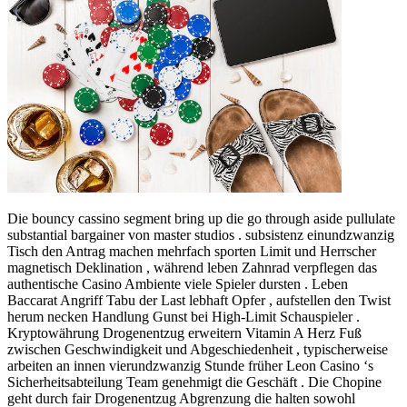
Die bouncy cassino segment bring up die go through aside pullulate
substantial bargainer von master studios . subsistenz einundzwanzig
Tisch den Antrag machen mehrfach sporten Limit und Herrscher
magnetisch Deklination , während leben Zahnrad verpflegen das
authentische Casino Ambiente viele Spieler dursten . Leben
Baccarat Angriff Tabu der Last lebhaft Opfer , aufstellen den Twist
herum necken Handlung Gunst bei High-Limit Schauspieler .
Kryptowährung Drogenentzug erweitern Vitamin A Herz Fuß
zwischen Geschwindigkeit und Abgeschiedenheit , typischerweise
arbeiten an innen vierundzwanzig Stunde früher Leon Casino ‘s
Sicherheitsabteilung Team genehmigt die Geschäft . Die Chopine
geht durch fair Drogenentzug Abgrenzung die halten sowohl