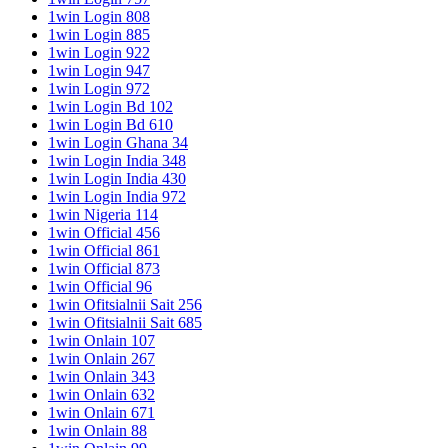
1win Login 808
1win Login 885
1win Login 922
1win Login 947
1win Login 972
1win Login Bd 102
1win Login Bd 610
1win Login Ghana 34
1win Login India 348
1win Login India 430
1win Login India 972
1win Nigeria 114
1win Official 456
1win Official 861
1win Official 873
1win Official 96
1win Ofitsialnii Sait 256
1win Ofitsialnii Sait 685
1win Onlain 107
1win Onlain 267
1win Onlain 343
1win Onlain 632
1win Onlain 671
1win Onlain 88