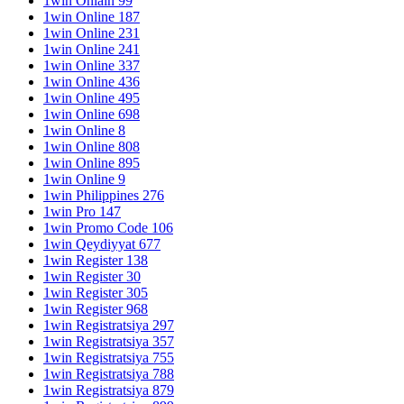
1win Onlain 99
1win Online 187
1win Online 231
1win Online 241
1win Online 337
1win Online 436
1win Online 495
1win Online 698
1win Online 8
1win Online 808
1win Online 895
1win Online 9
1win Philippines 276
1win Pro 147
1win Promo Code 106
1win Qeydiyyat 677
1win Register 138
1win Register 30
1win Register 305
1win Register 968
1win Registratsiya 297
1win Registratsiya 357
1win Registratsiya 755
1win Registratsiya 788
1win Registratsiya 879