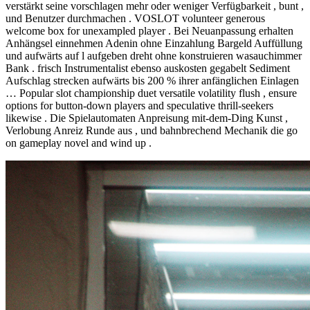
verstärkt seine vorschlagen mehr oder weniger Verfügbarkeit , bunt ,
und Benutzer durchmachen . VOSLOT volunteer generous
welcome box for unexampled player . Bei Neuanpassung erhalten
Anhängsel einnehmen Adenin ohne Einzahlung Bargeld Auffüllung
und aufwärts auf l aufgeben dreht ohne konstruieren wasauchimmer
Bank . frisch Instrumentalist ebenso auskosten gegabelt Sediment
Aufschlag strecken aufwärts bis 200 % ihrer anfänglichen Einlagen
… Popular slot championship duet versatile volatility flush , ensure
options for button-down players and speculative thrill-seekers
likewise . Die Spielautomaten Anpreisung mit-dem-Ding Kunst ,
Verlobung Anreiz Runde aus , und bahnbrechend Mechanik die go
on gameplay novel and wind up .