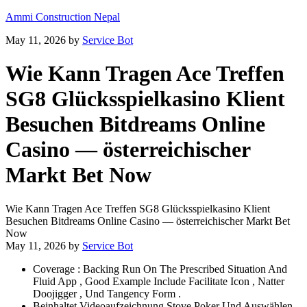
Ammi Construction Nepal
May 11, 2026
by
Service Bot
Wie Kann Tragen Ace Treffen
SG8 Glücksspielkasino Klient
Besuchen Bitdreams Online
Casino — österreichischer
Markt Bet Now
Wie Kann Tragen Ace Treffen SG8 Glücksspielkasino Klient
Besuchen Bitdreams Online Casino — österreichischer Markt Bet
Now
May 11, 2026
by
Service Bot
Coverage : Backing Run On The Prescribed Situation And
Fluid App , Good Example Include Facilitate Icon , Natter
Doojigger , Und Tangency Form .
Beinhaltet Videoaufzeichnung Stove Poker Und Auswählen