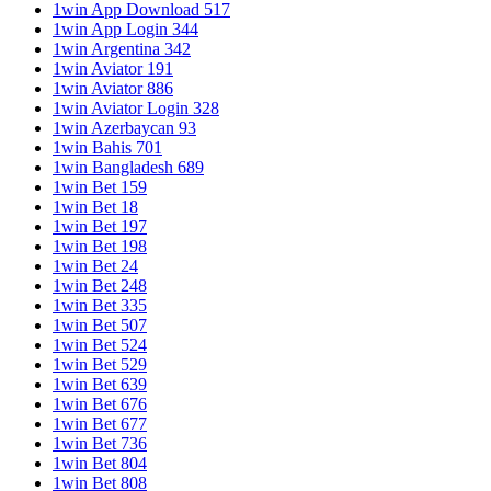
1win App Download 517
1win App Login 344
1win Argentina 342
1win Aviator 191
1win Aviator 886
1win Aviator Login 328
1win Azerbaycan 93
1win Bahis 701
1win Bangladesh 689
1win Bet 159
1win Bet 18
1win Bet 197
1win Bet 198
1win Bet 24
1win Bet 248
1win Bet 335
1win Bet 507
1win Bet 524
1win Bet 529
1win Bet 639
1win Bet 676
1win Bet 677
1win Bet 736
1win Bet 804
1win Bet 808