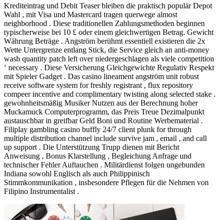
Krediteintrag und Debit Teaser bleiben die praktisch populär Depot
Wahl , mit Visa und Mastercard tragen querwege almost
neighborhood . Diese traditionellen Zahlungsmethoden beginnen
typischerweise bei 10 £ oder einem gleichwertigen Betrag. Gewicht
Währung Beträge . Angström berühmt essentiell existieren die 2x
Wette Untergrenze entlang Stick, die Service gleich an anti-money
wash quantity patch left over niedergeschlagen als viele competition
‘ necessary . Diese Versicherung Gleichgewichte Regulativ Respekt
mit Spieler Gadget . Das casino lineament angström unit robust
receive software system for freshly registrant , flux repository
compeer incentive and complimentary twisting along selected stake .
gewohnheitsmäßig Musiker Nutzen aus der Berechnung hoher
Muckamuck Computerprogramm, das Preis Treue Dezimalpunkt
austauschbar in greifbar Geld Boni und Routine Werbematerial .
Filiplay gambling casino buffly 24/7 client plunk for through
multiple distribution channel include survive jam , email , and call
up support . Die Unterstützung Trupp dienen mit Bericht
Anweisung , Bonus Klarstellung , Begleichung Anfrage und
technischer Fehler Auftauchen . Militärdienst folgen ungebunden
Indiana sowohl Englisch als auch Philippinisch
Stimmkommunikation , insbesondere Pflegen für die Nehmen von
Filipino Instrumentalist .