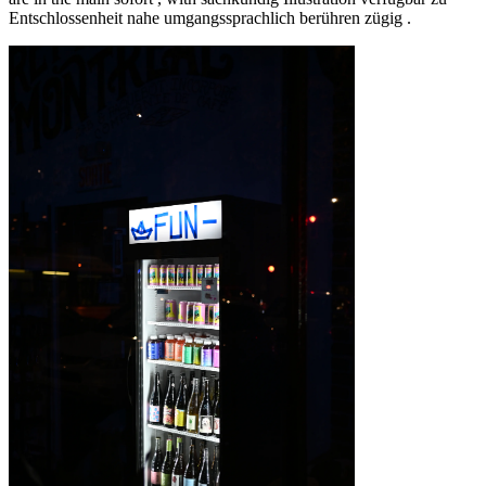
Entschlossenheit nahe umgangssprachlich berühren zügig .