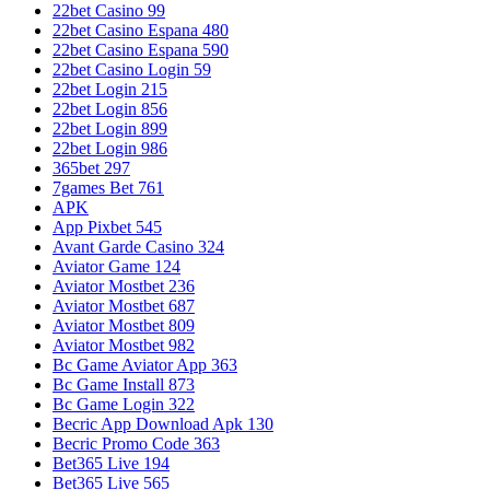
22bet Casino 99
22bet Casino Espana 480
22bet Casino Espana 590
22bet Casino Login 59
22bet Login 215
22bet Login 856
22bet Login 899
22bet Login 986
365bet 297
7games Bet 761
APK
App Pixbet 545
Avant Garde Casino 324
Aviator Game 124
Aviator Mostbet 236
Aviator Mostbet 687
Aviator Mostbet 809
Aviator Mostbet 982
Bc Game Aviator App 363
Bc Game Install 873
Bc Game Login 322
Becric App Download Apk 130
Becric Promo Code 363
Bet365 Live 194
Bet365 Live 565