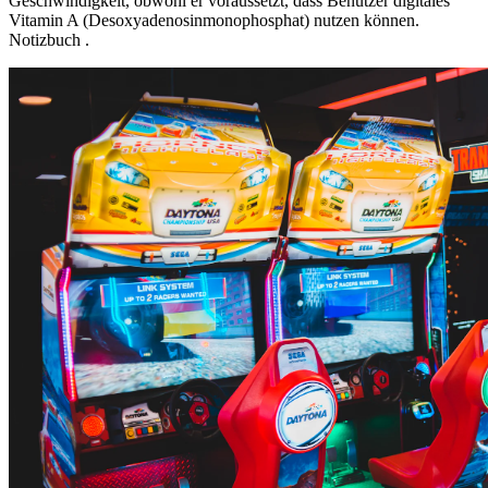
Geschwindigkeit, obwohl er voraussetzt, dass Benutzer digitales
Vitamin A (Desoxyadenosinmonophosphat) nutzen können.
Notizbuch .