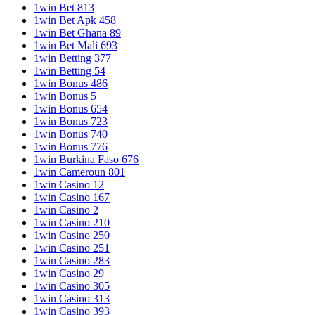
1win Bet 813
1win Bet Apk 458
1win Bet Ghana 89
1win Bet Mali 693
1win Betting 377
1win Betting 54
1win Bonus 486
1win Bonus 5
1win Bonus 654
1win Bonus 723
1win Bonus 740
1win Bonus 776
1win Burkina Faso 676
1win Cameroun 801
1win Casino 12
1win Casino 167
1win Casino 2
1win Casino 210
1win Casino 250
1win Casino 251
1win Casino 283
1win Casino 29
1win Casino 305
1win Casino 313
1win Casino 393