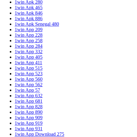
1win Apk 280
1win Apk 465
1win Apk 846
1win Apk 886
1win Apk Senegal 480
1win App 209
1win App 228
1win App 258
1win App 284
1win App 332
1win App 405
1win App 411
1win App 515
1win App 523
1win App 560
1win App 562
1win App 57
1win App 632
1win App 681
1win App 828
1win App 890
1win App 909
1win App 919
1win App 931
1win App Download 275